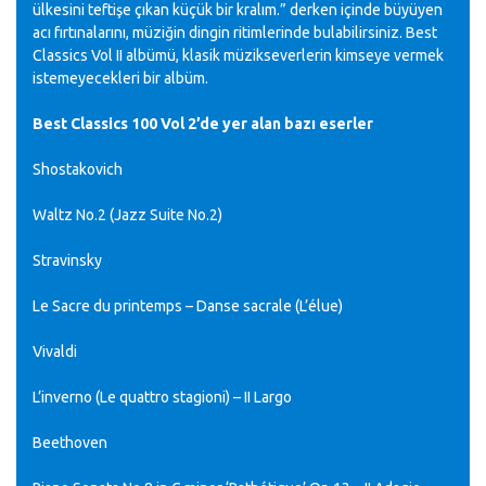
ülkesini teftişe çıkan küçük bir kralım.” derken içinde büyüyen
acı fırtınalarını, müziğin dingin ritimlerinde bulabilirsiniz. Best
Classics Vol II albümü, klasik müzikseverlerin kimseye vermek
istemeyecekleri bir albüm.
Best Classics 100 Vol 2’de yer alan bazı eserler
Shostakovich
Waltz No.2 (Jazz Suite No.2)
Stravinsky
Le Sacre du printemps – Danse sacrale (L’élue)
Vivaldi
L’inverno (Le quattro stagioni) – II Largo
Beethoven