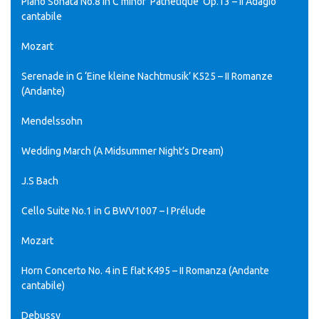
Piano Sonata No.8 in C minor ‘Pathétique’ Op.13 – II Adagio
cantabile
Mozart
Serenade in G ‘Eine kleine Nachtmusik’ K525 – II Romanze
(Andante)
Mendelssohn
Wedding March (A Midsummer Night’s Dream)
J.S Bach
Cello Suite No.1 in G BWV1007 – I Prélude
Mozart
Horn Concerto No. 4 in E flat K495 – II Romanza (Andante
cantabile)
Debussy