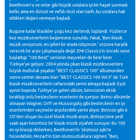
Beethoven’a ve onlar gibi büyük ustalara iyi bir hayat sunmadı
belki; ama en dürüst ve vefalı dost olan tarih, bu ustalara hak
ettikleri değeri vermeye başladı.
Bugüne kadar klasikler çoğu kez derlendi, toplandı. Yüzlerce
kez müzikseverlerin beğenisine sunuldu. Fakat, ‘Ben klasik
müzik seviyorum, en iyileri bir arada istiyorum.’ sözüne karşılık
verecek bir arşiv çalışmasıyla değil. EMI Classics’in önceki sene
başlattığı “100 Best” serisinin meyveleri de birer birer
Türkiye’ye geliyor. 2004 yılında çıkan klasik müzikseverlere
büyük mutluluk yaşatan “BEST CLASSICS 100” albümünden
sonra serinin devamı olan “BEST CLASSICS 100 Vol II” de Türk
klasik müzikseverlerin raflarındaki yerini almaya başladı. Eyül
ayının başında Türkiye’ye gelen albüm, birincisinin eksik
bıraktığı ünlü bestecilerin eserlerini de içeriyor. Birinci albümde
olmayan Wagner, Orff ve Mussorgsky gibi bestecilerin en iyi
eserlerinden seçmeler arşivlerdeki yerini alıyor. Birincisi gibi 6
CD’den oluşan bu özel klasik müzik arşivi, dinleyicisine yedi
saati aşan kesintisiz bir klasik müzik ziyafeti sunuyor. Bu 100
en iyi klasiği dinlerken, Beethoven’in ‘ölümsüz aşkı’nı
hissedebilir, Mozart’ın tüm olumsuzluklara rağmen “Ben,