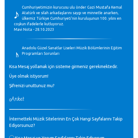
♪
Cumhuriyetimizin kurucusu ulu önder Gazi Mustafa Kemal
Atatürk ve silah arkadaşlarını saygı ve minnetle anarken,
ülkemiz Türkiye Cumhuriyeti’nin kuruluşunun 100. yılını en
coşkun ifadelerle kutluyoruz.
Mavi Nota - 28.10.2023
♪
Anadolu Güzel Sanatlar Liseleri Müzik Bölümlerinin Eğitim
Programları Sorunları
Gülşah Sargın Kaptaş - 28.10.2023
Kısa Mesaj yollamak için sisteme girmeniz gerekmektedir.
♪
Üye olmak istiyorum!
GEÇMİŞ OLSUN TÜRKİYE!
Mavi Nota - 07.02.2023
Şifrenizi unuttunuz mu?
Anket
♪
30 yıl sonra karşılaşmak çok güzel Kurtuluş, teveccüh
etmişsin çok teşekkür ederim. Nerelerdesin? Bilgi verirsen
sevinirim, selamlar, sevgiler.
M.Semih Baylan - 08.01.2023
İnternetteki Müzik Sitelerinin En Çok Hangi Sayfalarını Takip
Ediyorsunuz?
Değerli Müfit hocama en içten sevgi saygılarımı iletin