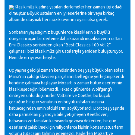
Klasik müzik adına yapılan derlemeler her zaman ilgi odağı
olmuştur. Büyük ustaların en iyi eserlerine bir veya birkaç
albümde ulaşmak her müzikseverin rüyası olsa gerek.
Sonbaharı yaşadığımız bugünlerde klasiklerin o büyülü
dünyasını açan bir derleme daha kazandı müzikseverin rafları.
Emi Classics serisinden çıkan “Best Classics 100 Vol 2”
çalışması, bizi klasik müziğin ustalarıyla yeniden buluşturuyor.
Hem de en iyi eserleriyle.
Üç yaşına geldiği zaman kendisinden beş yaş büyük olan ablası
Maria’nın çaldığı klavsen parçalarını belleğine yerleştirip kendi
kendine çalmaya başlayan Mozart, o zaman bütün eserlerinin
klasikleşeceğini bilemezdi. Fakat o günlerde Wolfgang’ı
dinleyen ünlü düşünürler Voltaire ve Goethe, bu küçük
çocuğun bir gün sanatının en büyük ustaları arasına
katılacağından emin olduklarını söylüyorlardı. Dört beş yaşında
daha parmakları piyanoya bile yetişmeyen Beethoven,
babasının zorlamaları karşısında gözyaşı dökerken, bir gün
eserlerini çalabilmek için milyonlarca kişinin konservatuarların
yolunu tutacağını tahmin edemezdi. Kaderleri Mozart ve