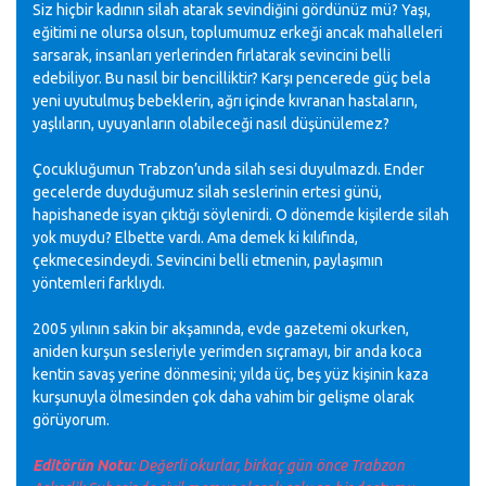
Siz hiçbir kadının silah atarak sevindiğini gördünüz mü? Yaşı,
eğitimi ne olursa olsun, toplumumuz erkeği ancak mahalleleri
sarsarak, insanları yerlerinden fırlatarak sevincini belli
edebiliyor. Bu nasıl bir bencilliktir? Karşı pencerede güç bela
yeni uyutulmuş bebeklerin, ağrı içinde kıvranan hastaların,
yaşlıların, uyuyanların olabileceği nasıl düşünülemez?
Çocukluğumun Trabzon’unda silah sesi duyulmazdı. Ender
gecelerde duyduğumuz silah seslerinin ertesi günü,
hapishanede isyan çıktığı söylenirdi. O dönemde kişilerde silah
yok muydu? Elbette vardı. Ama demek ki kılıfında,
çekmecesindeydi. Sevincini belli etmenin, paylaşımın
yöntemleri farklıydı.
2005 yılının sakin bir akşamında, evde gazetemi okurken,
aniden kurşun sesleriyle yerimden sıçramayı, bir anda koca
kentin savaş yerine dönmesini; yılda üç, beş yüz kişinin kaza
kurşunuyla ölmesinden çok daha vahim bir gelişme olarak
görüyorum.
Editörün Notu
: Değerli okurlar, birkaç gün önce Trabzon