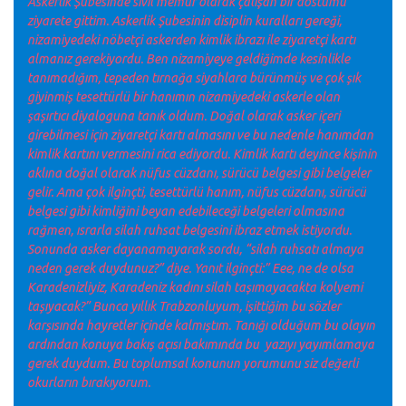
Askerlik Şubesinde sivil memur olarak çalışan bir dostumu
ziyarete gittim. Askerlik Şubesinin disiplin kuralları gereği,
nizamiyedeki nöbetçi askerden kimlik ibrazı ile ziyaretçi kartı
almanız gerekiyordu. Ben nizamiyeye geldiğimde kesinlikle
tanımadığım, tepeden tırnağa siyahlara bürünmüş ve çok şık
giyinmiş tesettürlü bir hanımın nizamiyedeki askerle olan
şaşırtıcı diyaloguna tanık oldum. Doğal olarak asker içeri
girebilmesi için ziyaretçi kartı almasını ve bu nedenle hanımdan
kimlik kartını vermesini rica ediyordu. Kimlik kartı deyince kişinin
aklına doğal olarak nüfus cüzdanı, sürücü belgesi gibi belgeler
gelir. Ama çok ilginçti, tesettürlü hanım, nüfus cüzdanı, sürücü
belgesi gibi kimliğini beyan edebileceği belgeleri olmasına
rağmen, ısrarla silah ruhsat belgesini ibraz etmek istiyordu.
Sonunda asker dayanamayarak sordu, “silah ruhsatı almaya
neden gerek duydunuz?” diye. Yanıt ilginçti:” Eee, ne de olsa
Karadenizliyiz, Karadeniz kadını silah taşımayacakta kolyemi
taşıyacak?” Bunca yıllık Trabzonluyum, işittiğim bu sözler
karşısında hayretler içinde kalmıştım. Tanığı olduğum bu olayın
ardından konuya bakış açısı bakımında bu yazıyı yayımlamaya
gerek duydum. Bu toplumsal konunun yorumunu siz değerli
okurların bırakıyorum.