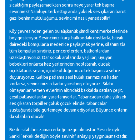
sıcaklığını paylaşamadıktan sonra neye yarar tek başına
sevinmek? Namluyu terk ettiği anda yüksek ses çıkaran barut
gazı benim mutluluğumu, sevincimi nasıl yansıtabilir?
Köy çevresinden gelen bu alışkanlık şimdi kent merkezlerinde
boy gösteriyor. Sevincimizi karşı balkondaki dostlarla, bitişik
dairedeki komşularla medenice paylaşmak yerine, silahımızla
tüm komşuları sindirip, pencerelerden, balkonlardan
uzaklaştırıyoruz. Dar sokak aralarında yaşlıları, uyuyan
bebekleri onlarca kez yerlerinden hoplatarak, dudak
uçuklatarak sevinç içinde olduğumuzu tek başımıza şehre
duyuruyoruz. Galiba patlama sesi kulak zarımızı ne kadar
zorlarsa, sevincimizi o kadar yansıtmış oluyoruz. Silahı
olmayanlar hemen evlerinin altındaki bakkalda satılan çeşit,
çeşit patlayıcılardan yararlanıyorlar. Tabancadan daha yüksek
ses çıkaran torpiller çoluk çocuk elinde, tabancalar
sustuğunda bile gürlemeye devam ediyorlar. Büyünce onların
da silahları olacak!
Bizde silah her zaman erkeğe özgü olmuştur. Sesi de öyle…
Sanki “erkek dediğin böyle sevinir” anlayışı yaygınlaşmaktadır.