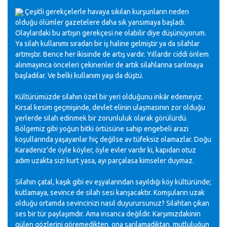
Çeşitli gerekçelerle havaya sıkılan kurşunların neden
olduğu ölümler gazetelere daha sık yansımaya başladı.
Olaylardaki bu artışın gerekçesi ne olabilir diye düşünüyorum.
Ya silah kullanımı sıradan bir iş haline gelmiştir ya da silahlar
artmıştır. Bence her ikisinde de artış vardır. Yıllardır ciddi önlem
alınmayınca önceleri çekinenler de artık silahlarına sarılmaya
başladılar. Ve belki kullanım yaşı da düştü.
Kültürümüzde silahın özel bir yeri olduğunu inkâr edemeyiz.
Kırsal kesim geçmişinde, devlet elinin ulaşmasının zor olduğu
yerlerde silah edinmek bir zorunluluk olarak görülürdü.
Bölgemiz gibi yoğun bitki örtüsüne sahip engebeli arazi
koşullarında yaşayanlar hiç değilse av tüfeksiz olamazlar. Doğu
Karadeniz’de öyle köyler, öyle evler vardır ki, kapıdan otuz
adım uzakta sizi kurt yasa, ayı parçalasa kimseler duymaz.
Silahın çatal, kaşık gibi ev eşyalarından sayıldığı köy kültüründe;
kutlamaya, sevince de silah sesi karışacaktır. Komşuların uzak
olduğu ortamda sevincinizi nasıl duyurursunuz? Silahtan çıkan
ses bir tür paylaşımdır. Ama insanca değildir. Karşımızdakinin
gülen gözlerini göremedikten, ona sarılamadıktan, mutluluğun