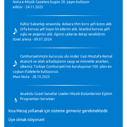
Nota e-Müzik Gazetesi bugün 20. yaşını kutluyor.
editör - 24.11.2025
♪
Kültür bakanlığı sınavında. Ankara thm koro şefi kızını aldı.
Urfa korusu şefi kayın biraderini aldı. İstanbul korosu şefi
oğlu ve yeğenini aldı. ilginizi çekerse detay verebilirim
ttnet arena - 09.07.2024
♪
Cumhuriyetimizin kurucusu ulu önder Gazi Mustafa Kemal
Atatürk ve silah arkadaşlarını saygı ve minnetle anarken,
ülkemiz Türkiye Cumhuriyeti’nin kuruluşunun 100. yılını en
coşkun ifadelerle kutluyoruz.
Mavi Nota - 28.10.2023
♪
Anadolu Güzel Sanatlar Liseleri Müzik Bölümlerinin Eğitim
Programları Sorunları
Gülşah Sargın Kaptaş - 28.10.2023
Kısa Mesaj yollamak için sisteme girmeniz gerekmektedir.
♪
Üye olmak istiyorum!
GEÇMİŞ OLSUN TÜRKİYE!
Mavi Nota - 07.02.2023