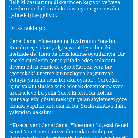
Belli ki bazılarının dikkatinden kaçıyor ve/veya
bazılarının da buradaki sinsi oyunu görmezden
gelmek i
ine geliyor.
ş
Ortak nokta
u:
ş
Genel Sanat Yönetmenini, tiyatronun Yönetim
Kurulu seçecekmi
algısı yaratılıyor her iki
ş
metinde de! Hem de ucuz kelime oyunlarıyla! Bir
önceki cümlenin gerçe
i ifade eden anlamını,
ğ
devam eden cümlede e
ip bükerek yeni bir
ğ
“gerçeklik” üretme kurnazlı
ına ba
vurmak
ğ
ş
yoluyla yapılan ucuz bir akıl oyunu… Gerçe
in
ğ
içine yalanı sinsice zerk ederek dezenformasyon
üretmek ve bu yolla Yücel Erten’i bir koltuk
manya
ı gibi göstermek için yalan söylemeyi göze
ğ
almak; yapılan tam olarak bu!
u iki alıntıya daha
Ş
yakından bakalım:
“Kısaca, yeni Genel Sanat Yönetmeni’ni, eski Genel
Sanat Yönetmeni’nin ve do
rudan atadı
ı üç
ğ
ğ
üyenin ço
unlu
u sa
ladı
ı bir kurul seçecekmi
!”
ğ
ğ
ğ
ğ
ş