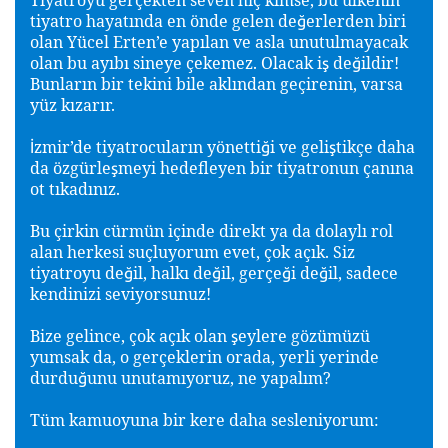
tiyatro hayatında en önde gelen de
erlerden biri
ğ
olan Yücel Erten’e yapılan ve asla unutulmayacak
olan bu ayıbı sineye çekemez. Olacak i
de
ildir!
ş
ğ
Bunların bir tekini bile aklından geçirenin, varsa
yüz kızarır.
zmir’de tiyatrocuların yönetti
i ve geli
tikçe daha
İ
ğ
ş
da özgürle
meyi hedefleyen bir tiyatronun çanına
ş
ot tıkadınız.
Bu çirkin cürmün içinde direkt ya da dolaylı rol
alan herkesi suçluyorum evet, çok açık. Siz
tiyatroyu de
il, halkı de
il, gerçe
i de
il, sadece
ğ
ğ
ğ
ğ
kendinizi seviyorsunuz!
Bize gelince, çok açık olan
eylere gözümüzü
ş
yumsak da, o gerçeklerin orada, yerli yerinde
durdu
unu unutamıyoruz, ne yapalım?
ğ
Tüm kamuoyuna bir kere daha sesleniyorum: