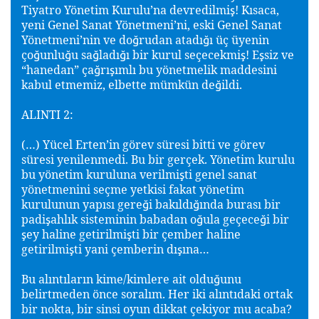
Tiyatro Yönetim Kurulu’na devredilmi
! Kısaca,
ş
yeni Genel Sanat Yönetmeni’ni, eski Genel Sanat
Yönetmeni’nin ve do
rudan atadı
ı üç üyenin
ğ
ğ
ço
unlu
u sa
ladı
ı bir kurul seçecekmi
! E
siz ve
ğ
ğ
ğ
ğ
ş
ş
“hanedan” ça
rı
ımlı bu yönetmelik maddesini
ğ
ş
kabul etmemiz, elbette mümkün de
ildi.
ğ
ALINTI 2:
(…) Yücel Erten’in görev süresi bitti ve görev
süresi yenilenmedi. Bu bir gerçek. Yönetim kurulu
bu yönetim kuruluna verilmi
ti genel sanat
ş
yönetmenini seçme yetkisi fakat yönetim
kurulunun yapısı gere
i bakıldı
ında burası bir
ğ
ğ
padi
ahlık sisteminin babadan o
ula geçece
i bir
ş
ğ
ğ
ey haline getirilmi
ti bir çember haline
ş
ş
getirilmi
ti yani çemberin dı
ına…
ş
ş
Bu alıntıların kime/kimlere ait oldu
unu
ğ
belirtmeden önce soralım. Her iki alıntıdaki ortak
bir nokta, bir sinsi oyun dikkat çekiyor mu acaba?