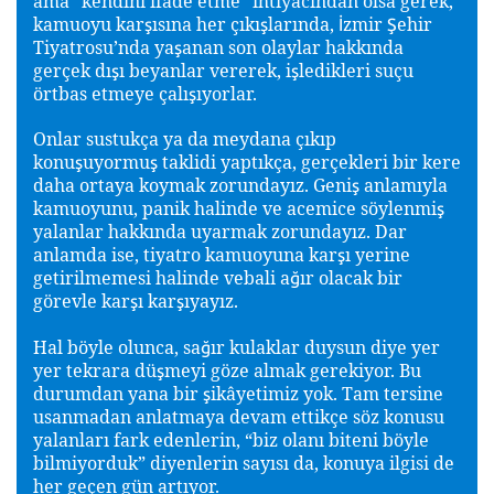
ama “kendini ifade etme” ihtiyacından olsa gerek,
kamuoyu kar
ısına her çıkı
larında,
zmir
ehir
ş
ş
İ
Ş
Tiyatrosu’nda ya
anan son olaylar hakkında
ş
gerçek dı
ı beyanlar vererek, i
ledikleri suçu
ş
ş
örtbas etmeye çalı
ıyorlar.
ş
Onlar sustukça ya da meydana çıkıp
konu
uyormu
taklidi yaptıkça, gerçekleri bir kere
ş
ş
daha ortaya koymak zorundayız. Geni
anlamıyla
ş
kamuoyunu, panik halinde ve acemice söylenmi
ş
yalanlar hakkında uyarmak zorundayız. Dar
anlamda ise, tiyatro kamuoyuna kar
ı yerine
ş
getirilmemesi halinde vebali a
ır olacak bir
ğ
görevle kar
ı kar
ıyayız.
ş
ş
Hal böyle olunca, sa
ır kulaklar duysun diye yer
ğ
yer tekrara dü
meyi göze almak gerekiyor. Bu
ş
durumdan yana bir
ikâyetimiz yok. Tam tersine
ş
usanmadan anlatmaya devam ettikçe söz konusu
yalanları fark edenlerin, “biz olanı biteni böyle
bilmiyorduk” diyenlerin sayısı da, konuya ilgisi de
her geçen gün artıyor.