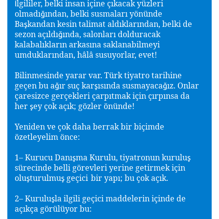
lgililer, belki insan içine çıkacak yüzleri
İ
olmadı
ından, belki susmaları yönünde
ğ
Ba
kandan kesin talimat aldıklarından, belki de
ş
sezon açıldı
ında, salonları dolduracak
ğ
kalabalıkların arkasına saklanabilmeyi
umduklarından, hâlâ susuyorlar, evet!
Bilinmesinde yarar var. Türk tiyatro tarihine
geçen bu a
ır suç kar
ısında susmayaca
ız. Onlar
ğ
ş
ğ
çaresizce gerçekleri çarpıtmak için çırpınsa da
her
ey çok açık; gözler önünde!
ş
Yeniden ve çok daha berrak bir biçimde
özetleyelim önce:
1– Kurucu Danı
ma Kurulu, tiyatronun kurulu
ş
ş
sürecinde belli görevleri yerine getirmek için
olu
turulmu
geçici
bir yapı; bu çok açık.
ş
ş
2– Kurulu
la ilgili geçici maddelerin içinde de
ş
açıkça görülüyor bu: