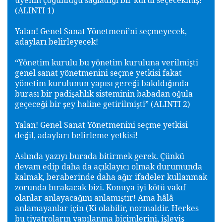
(ALINTI 1)
Yalan! Genel Sanat Yönetmeni’ni seçmeyecek,
adayları belirleyecek!
“Yönetim kurulu bu yönetim kuruluna verilmi
ti
ş
genel sanat yönetmenini seçme yetkisi fakat
yönetim kurulunun yapısı gere
i bakıldı
ında
ğ
ğ
burası bir padi
ahlık sisteminin babadan o
ula
ş
ğ
geçece
i bir
ey haline getirilmi
ti” (ALINTI 2)
ğ
ş
ş
Yalan! Genel Sanat Yönetmenini seçme yetkisi
de
il, adayları belirleme yetkisi!
ğ
Aslında yazıyı burada bitirmek gerek. Çünkü
devam edip daha da açıklayıcı olmak durumunda
kalmak, beraberinde daha a
ır ifadeler kullanmak
ğ
zorunda bırakacak bizi. Konuya iyi kötü vakıf
olanlar anlayaca
ını anlamı
tır! Ama hâlâ
ğ
ş
anlamayanlar için (Ki olabilir, normaldir. Herkes
bu tiyatroların yapılanma biçimlerini, i
leyi
ş
ş