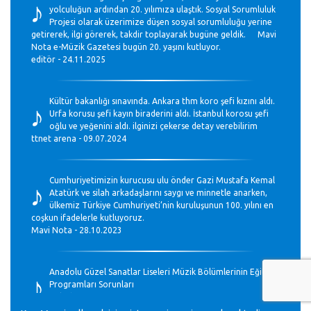
♪
yolculuğun ardından 20. yılımıza ulaştık. Sosyal Sorumluluk
Projesi olarak üzerimize düşen sosyal sorumluluğu yerine
getirerek, ilgi görerek, takdir toplayarak bugüne geldik. Mavi
Nota e-Müzik Gazetesi bugün 20. yaşını kutluyor.
editör - 24.11.2025
♪
Kültür bakanlığı sınavında. Ankara thm koro şefi kızını aldı.
Urfa korusu şefi kayın biraderini aldı. İstanbul korosu şefi
oğlu ve yeğenini aldı. ilginizi çekerse detay verebilirim
ttnet arena - 09.07.2024
♪
Cumhuriyetimizin kurucusu ulu önder Gazi Mustafa Kemal
Atatürk ve silah arkadaşlarını saygı ve minnetle anarken,
ülkemiz Türkiye Cumhuriyeti’nin kuruluşunun 100. yılını en
coşkun ifadelerle kutluyoruz.
Mavi Nota - 28.10.2023
♪
Anadolu Güzel Sanatlar Liseleri Müzik Bölümlerinin Eğitim
Programları Sorunları
Gülşah Sargın Kaptaş - 28.10.2023