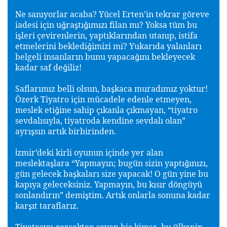
Ne sanıyorlar acaba? Yücel Erten’in tekrar göreve
iadesi için u
ra
tı
ımızı filan mı? Yoksa tüm bu
ğ
ş
ğ
i
leri çevirenlerin, yaptıklarından utanıp, istifa
ş
etmelerini bekledi
imizi mi? Yukarıda yalanları
ğ
belgeli insanların bunu yapaca
ını bekleyecek
ğ
kadar saf de
iliz!
ğ
Saflarımız belli olsun, ba
kaca muradımız yoktur!
ş
Özerk Tiyatro için mücadele edenle etmeyen,
meslek eti
ine sahip çıkanla çıkmayan, “tiyatro
ğ
sevdalısıyla, tiyatroda kendine sevdalı olan”
ayrı
sın artık birbirinden.
ş
zmir’deki kirli oyunun içinde yer alan
İ
meslekta
lara “Yapmayın; bugün sizin yaptı
ınızı,
ş
ğ
gün gelecek ba
kaları size yapacak! O gün yine bu
ş
kapıya geleceksiniz. Yapmayın, bu kısır döngüyü
sonlandırın” demi
tim. Artık onlarla sonuna kadar
ş
kar
ıt taraflarız.
ş
Tiyatroyu gerçekten seven hiç kimse, bu ülkenin