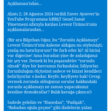
Açıklaması’ndan…
Alıntı 2; 28 A
ustos 2024 tarihli Enver Aysever’in
ğ
YouTube Programına
zBB
T Genel Sanat
İ
Ş
Yönetmeni sıfatıyla katılan Levent Üzümcü’nün
açıklamalarından…
(Bir ara Bilgehan O
uz, bu “Zorunlu Açıklamayı”
ğ
Levent Üzümcü’nün kaleme aldı
ını mı söylemi
ti;
ğ
ş
yanlı
mı hatırlıyorum? Ne fark eder ki? Al birini
ş
vur di
erine! Ama buradan yine de anladı
ımız
ğ
ğ
bir
ey var. Demek ki bu pa
azadeler “zorunlu
ş
ş
olmak” diye bir kavramın farkındalar, biliyorlar.
Zorunlulu
un ölçüsünü sadece ve bizzat kendileri
ğ
belirliyorlar o kadar. Keyfe; keyfiyete bak! Cevap
vermek zorunda oldu
unuz sorular hakkındaki
ğ
zorunlu açıklamayı ne zaman yapacaksınız
kendine demokratlar? Balık kava
a çıkınca!)
ğ
Sadede gelelim ve “Hanedan”, “Padi
ah”,
ş
“Babadan o
ula geçme” gibi ifadelerin yalan
ğ