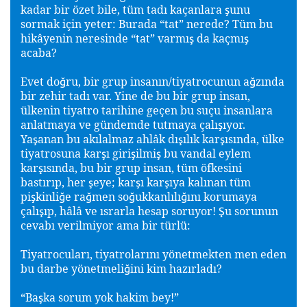
kadar bir özet bile, tüm tadı kaçanlara
unu
ş
sormak için yeter: Burada “tat” nerede? Tüm bu
hikâyenin neresinde “tat” varmı
da kaçmı
ş
ş
acaba?
Evet do
ru, bir grup insanın/tiyatrocunun a
zında
ğ
ğ
bir zehir tadı var. Yine de bu bir grup insan,
ülkenin tiyatro tarihine geçen bu suçu insanlara
anlatmaya ve gündemde tutmaya çalı
ıyor.
ş
Ya
anan bu akılalmaz ahlâk dı
ılık kar
ısında, ülke
ş
ş
ş
tiyatrosuna kar
ı giri
ilmi
bu vandal eylem
ş
ş
ş
kar
ısında, bu bir grup insan, tüm öfkesini
ş
bastırıp, her
eye; kar
ı kar
ıya kalınan tüm
ş
ş
ş
pi
kinli
e ra
men so
ukkanlılı
ını korumaya
ş
ğ
ğ
ğ
ğ
çalı
ıp, hâlâ ve ısrarla hesap soruyor!
u sorunun
ş
Ş
cevabı verilmiyor ama bir türlü:
Tiyatrocuları, tiyatrolarını yönetmekten men eden
bu darbe yönetmeli
ini kim hazırladı?
ğ
“Ba
ka sorum yok hakim bey!”
ş