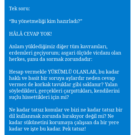
Tek soru:
“Bu yönetmeli
i kim hazırladı?”
ğ
HÂLÂ CEVAP YOK!
Anlam yükledi
imiz di
er tüm kavramları,
ğ
ğ
erdemleri geçiyorum; asgari ölçüde vicdanı olan
herkes,
unu da sormak zorundadır:
ş
Hesap vermekle YÜKÜMLÜ OLANLAR, bu kadar
haklı ve basit bir soruya aylardır neden cevap
vermez de korkak tavuklar gibi saklanır? Yalan
söyledikleri, gerçekleri çarpıttıkları, kendilerini
suçlu hissettikleri için mi?
Ne kadar tatsız konular ve bizi ne kadar tatsız bir
dil kullanmak zorunda bırakıyor de
il mi? Ne
ğ
kadar sükûnetini korumaya çalı
san da bir yere
ş
kadar ve i
te bu kadar. Pek tatsız!
ş