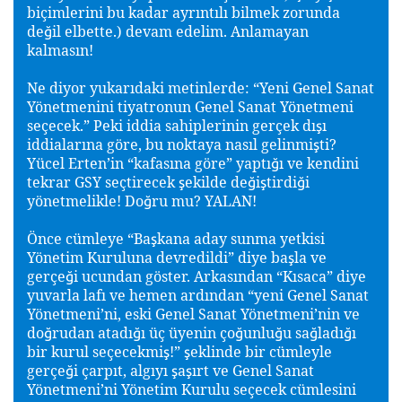
biçimlerini bu kadar ayrıntılı bilmek zorunda
de
il elbette.) devam edelim. Anlamayan
ğ
kalmasın!
Ne diyor yukarıdaki metinlerde: “Yeni Genel Sanat
Yönetmenini tiyatronun Genel Sanat Yönetmeni
seçecek.” Peki iddia sahiplerinin gerçek dı
ı
ş
iddialarına göre, bu noktaya nasıl gelinmi
ti?
ş
Yücel Erten’in “kafasına göre” yaptı
ı ve kendini
ğ
tekrar GSY seçtirecek
ekilde de
i
tirdi
i
ş
ğ
ş
ğ
yönetmelikle! Do
ru mu? YALAN!
ğ
Önce cümleye “Ba
kana aday sunma yetkisi
ş
Yönetim Kuruluna devredildi” diye ba
la ve
ş
gerçe
i ucundan göster. Arkasından “Kısaca” diye
ğ
yuvarla lafı ve hemen ardından “yeni Genel Sanat
Yönetmeni’ni, eski Genel Sanat Yönetmeni’nin ve
do
rudan atadı
ı üç üyenin ço
unlu
u sa
ladı
ı
ğ
ğ
ğ
ğ
ğ
ğ
bir kurul seçecekmi
!”
eklinde bir cümleyle
ş
ş
gerçe
i çarpıt, algıyı
a
ırt ve Genel Sanat
ğ
ş
ş
Yönetmeni’ni Yönetim Kurulu seçecek cümlesini