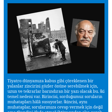
Tiyatro dünyamıza kabus gibi çöreklenen bir
yalanlar zincirini gözler önüne serebilmek için,
uzun ve tekrarlar barındıran bir yazı olacak bu.
ki
İ
temel nedeni var. Birincisi, sordu
umuz soruların
ğ
muhatapları hâlâ susuyorlar.
kincisi, aynı
İ
muhataplar, sorularımıza cevap vermek için de
il
ğ