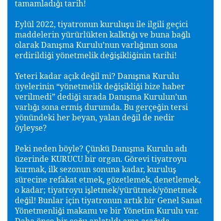
tamamladı
ı tarih!
ğ
Eylül 2022, tiyatronun kurulu
u ile ilgili geçici
ş
maddelerin yürürlükten kalktı
ı ve buna ba
lı
ğ
ğ
olarak Danı
ma Kurulu’nun varlı
ının sona
ş
ğ
erdirildi
i yönetmelik de
i
ikli
inin tarihi!
ğ
ğ
ş
ğ
Yeteri kadar açık de
il mi? Danı
ma Kurulu
ğ
ş
üyelerinin “yönetmelik de
i
ikli
i bize haber
ğ
ş
ğ
verilmedi” dedi
i sırada Danı
ma Kurulun’un
ğ
ş
varlı
ı sona ermi
durumda. Bu gerçe
in tersi
ğ
ş
ğ
yönündeki her beyan, yalan de
il de nedir
ğ
öyleyse?
Peki neden böyle? Çünkü Danı
ma Kurulu adı
ş
üzerinde KURUCU bir organ. Görevi tiyatroyu
kurmak, ilk sezonun sonuna kadar, kurulu
ş
sürecine refakat etmek, gözetlemek, denetlemek,
o kadar; tiyatroyu i
letmek/yürütmek/yönetmek
ş
de
il! Bunlar için tiyatronun artık bir Genel Sanat
ğ
Yönetmenli
i makamı ve bir Yönetim Kurulu var.
ğ
Daha önce bir ço
u anlatıldı ama a
a
ıda
ğ
ş
ğ