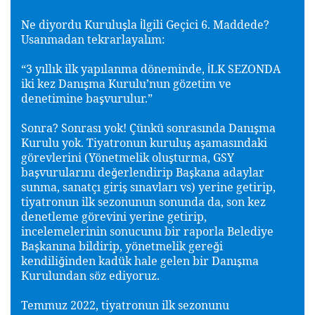
Ne diyordu Kurulu
la
lgili Geçici 6. Maddede?
ş
İ
Usanmadan tekrarlayalım:
“3 yıllık ilk yapılanma döneminde,
LK SEZONDA
İ
iki kez Danı
ma Kurulu’nun gözetim ve
ş
denetimine ba
vurulur.”
ş
Sonra? Sonrası yok! Çünkü sonrasında Danı
ma
ş
Kurulu yok. Tiyatronun kurulu
a
amasındaki
ş
ş
görevlerini (Yönetmelik olu
turma, GSY
ş
ba
vurularını de
erlendirip Ba
kana adaylar
ş
ğ
ş
sunma, sanatçı giri
sınavları vs) yerine getirip,
ş
tiyatronun ilk sezonunun sonunda da, son kez
denetleme görevini yerine getirip,
incelemelerinin sonucunu bir raporla Belediye
Ba
kanına bildirip, yönetmelik gere
i
ş
ğ
kendili
inden kadük hale gelen bir Danı
ma
ğ
ş
Kurulundan söz ediyoruz.
Temmuz 2022, tiyatronun ilk sezonunu