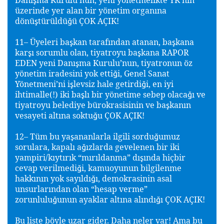
üzerinde yer alan bir yönetim organına
dönü
türüldü
ü ÇOK AÇIK!
ş
ğ
11– Üyeleri ba
kan tarafından atanan, ba
kana
ş
ş
kar
ı sorumlu olan, tiyatroyu ba
kana RAPOR
ş
ş
EDEN yeni Danı
ma Kurulu’nun, tiyatronun öz
ş
yönetim iradesini yok etti
i, Genel Sanat
ğ
Yönetmeni’ni i
levsiz hale getirdi
i, en iyi
ş
ğ
ihtimalle(!) iki ba
lı bir yönetime sebep olaca
ı ve
ş
ğ
tiyatroyu belediye bürokrasisinin ve ba
kanın
ş
vesayeti altına soktu
u ÇOK AÇIK!
ğ
12– Tüm bu ya
ananlarla ilgili sordu
umuz
ş
ğ
sorulara, kapalı a
ızlarda gevelenen bir iki
ğ
yampiri/kıytırık “mırıldanma” dı
ında hiçbir
ş
cevap verilmedi
i, kamuoyunun bilgilenme
ğ
hakkının yok sayıldı
ı, demokrasinin asal
ğ
unsurlarından olan “hesap verme”
zorunlulu
unun ayaklar altına alındı
ı ÇOK AÇIK!
ğ
ğ
Bu liste böyle uzar gider. Daha neler var! Ama bu