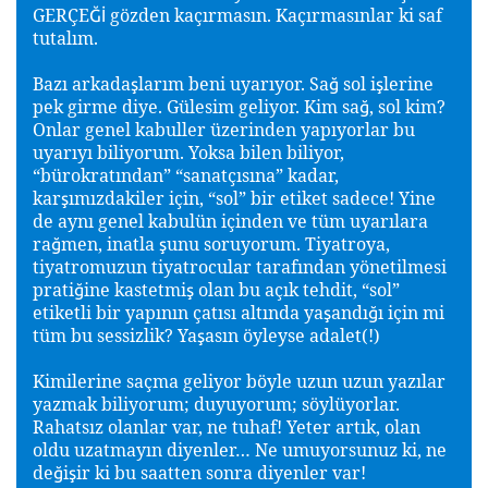
GERÇE
gözden kaçırmasın. Kaçırmasınlar ki saf
Ğİ
tutalım.
Bazı arkada
larım beni uyarıyor. Sa
sol i
lerine
ş
ğ
ş
pek girme diye. Gülesim geliyor. Kim sa
, sol kim?
ğ
Onlar genel kabuller üzerinden yapıyorlar bu
uyarıyı biliyorum. Yoksa bilen biliyor,
“bürokratından” “sanatçısına” kadar,
kar
ımızdakiler için, “sol” bir etiket sadece! Yine
ş
de aynı genel kabulün içinden ve tüm uyarılara
ra
men, inatla
unu soruyorum. Tiyatroya,
ğ
ş
tiyatromuzun tiyatrocular tarafından yönetilmesi
prati
ine kastetmi
olan bu açık tehdit, “sol”
ğ
ş
etiketli bir yapının çatısı altında ya
andı
ı için mi
ş
ğ
tüm bu sessizlik? Ya
asın öyleyse adalet(!)
ş
Kimilerine saçma geliyor böyle uzun uzun yazılar
yazmak biliyorum; duyuyorum; söylüyorlar.
Rahatsız olanlar var, ne tuhaf! Yeter artık, olan
oldu uzatmayın diyenler… Ne umuyorsunuz ki, ne
de
i
ir ki bu saatten sonra diyenler var!
ğ
ş