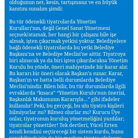
oldu
unun net, kesin, tartı
masız ve en büyük
ğ
ş
kanıtını sunalım
imdi:
ş
Bu tür ödenekli tiyatrolarda Yönetim
Kurulları’nın, de
il Genel Sanat Yönetmeni
ğ
seçmek/atamak, her hangi bir çalı
anı bile i
e
ş
ş
almak, i
ten çıkarmak yetkisi yoktur. Belediyelere
ş
ba
lı ödenekli tiyatrolarda bu yetki Belediye
ğ
Ba
kanı’na ve Belediye Meclisi’ne aittir. Tiyatroya
ş
biri alınacak ya da biri i
ten çıkarılacaksa Yönetim
ş
Kurulu bu yönde, öneri mahiyetinde bir karar alır.
Bu kararı bir öneri olarak Ba
kan’a sunar. Karar,
ş
Ba
kan’ın ve hatta belli durumlarda Belediye
ş
Meclisi’nindir. Bilen bilir, bu tür durumlarda ilgili
evraklarda “kısaca” “Yönetim Kurulu’nun önerisi,
Ba
kanlık Makamının Kararıyla…” gibi ifadeler
ş
kullanılır! Peki, bu gerçe
i, bu ulu tiyatro ki
ileri
ğ
ş
bilmiyorlar mı? Bilmez olurlar mı? Kurucu Üye
onlar, tiyatronun kurulu
yönetmeli
ini yazdılar;
ş
ğ
tiyatrolar yönettiler! Tek dertleri, Yücel Erten
kendi kendini seçtirece
i bir sistem kurdu, bunu
ğ
yapabilmek için de biz mazlum tiyatro ulularını