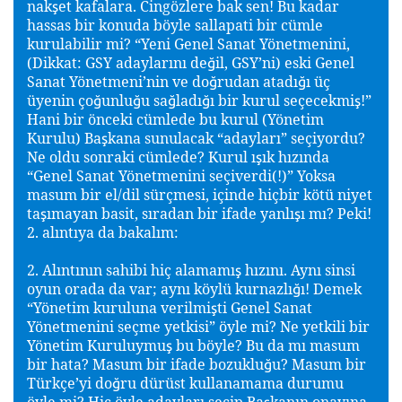
nak
et kafalara. Cingözlere bak sen! Bu kadar
ş
hassas bir konuda böyle sallapati bir cümle
kurulabilir mi? “Yeni Genel Sanat Yönetmenini,
(Dikkat: GSY adaylarını de
il, GSY’ni) eski Genel
ğ
Sanat Yönetmeni’nin ve do
rudan atadı
ı üç
ğ
ğ
üyenin ço
unlu
u sa
ladı
ı bir kurul seçecekmi
!”
ğ
ğ
ğ
ğ
ş
Hani bir önceki cümlede bu kurul (Yönetim
Kurulu) Ba
kana sunulacak “adayları” seçiyordu?
ş
Ne oldu sonraki cümlede? Kurul ı
ık hızında
ş
“Genel Sanat Yönetmenini seçiverdi(!)” Yoksa
masum bir el/dil sürçmesi, içinde hiçbir kötü niyet
ta
ımayan basit, sıradan bir ifade yanlı
ı mı? Peki!
ş
ş
2. alıntıya da bakalım:
2. Alıntının sahibi hiç alamamı
hızını. Aynı sinsi
ş
oyun orada da var; aynı köylü kurnazlı
ı! Demek
ğ
“Yönetim kuruluna verilmi
ti Genel Sanat
ş
Yönetmenini seçme yetkisi” öyle mi? Ne yetkili bir
Yönetim Kuruluymu
bu böyle? Bu da mı masum
ş
bir hata? Masum bir ifade bozuklu
u? Masum bir
ğ
Türkçe’yi do
ru dürüst kullanamama durumu
ğ
öyle mi? Hiç öyle adayları seçip Ba
kanın onayına
ş