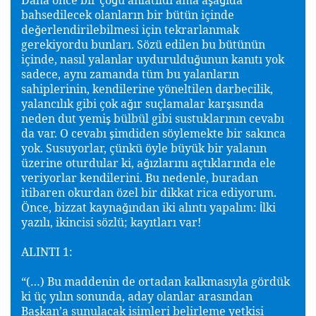
bahsedilecek olanların bir bütün içinde
de
erlendirilebilmesi için tekrarlanmak
ğ
gerekiyordu bunları. Sözü edilen bu bütünün
içinde, nasıl yalanlar uyduruldu
unun kanıtı yok
ğ
sadece, aynı zamanda tüm bu yalanların
sahiplerinin, kendilerine yöneltilen darbecilik,
yalancılık gibi çok a
ır suçlamalar kar
ısında
ğ
ş
neden dut yemi
bülbül gibi sustuklarının cevabı
ş
da var. O cevabı
imdiden söylemekte bir sakınca
ş
yok. Susuyorlar, çünkü öyle büyük bir yalanın
üzerine oturdular ki, a
ızlarını açtıklarında ele
ğ
veriyorlar kendilerini. Bu nedenle, buradan
itibaren okurdan özel bir dikkat rica ediyorum.
Önce, bizzat kayna
ından iki alıntı yapalım:
lki
ğ
İ
yazılı, ikincisi sözlü; kayıtları var!
ALINTI 1:
“(…) Bu maddenin de ortadan kalkmasıyla gördük
ki üç yılın sonunda, aday olanlar arasından
Ba
kan’a sunulacak isimleri belirleme yetkisi
ş