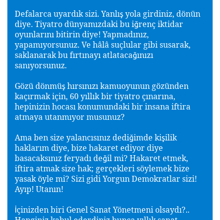
Defalarca uyardık sizi. Yanlı
yola girdiniz, dönün
ş
diye. Tiyatro dünyamızdaki bu i
renç iktidar
ğ
oyunlarını bitirin diye! Yapmadınız,
yapamıyorsunuz. Ve hâlâ suçlular gibi susarak,
saklanarak bu fırtınayı atlataca
ınızı
ğ
sanıyorsunuz.
Gözü dönmü
hırsınızı kamuoyunun gözünden
ş
kaçırmak için, 60 yıllık bir tiyatro çınarına,
hepinizin hocası konumundaki bir insana iftira
atmaya utanmıyor musunuz?
Ama ben size yalancısınız dedi
imde ki
ilik
ğ
ş
haklarım diye, bize hakaret ediyor diye
basacaksınız feryadı de
il mi? Hakaret etmek,
ğ
iftira atmak size hak; gerçekleri söylemek bize
yasak öyle mi? Sizi gidi Yorgun Demokratlar sizi!
Ayıp! Utanın!
çinizden biri Genel Sanat Yönetmeni olsaydı?..
İ
Hanginiz kabul ederdiniz bunca yıllık sanat