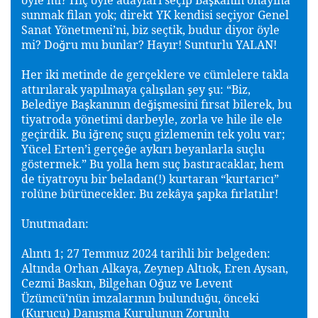
sunmak filan yok; direkt YK kendisi seçiyor Genel
Sanat Yönetmeni’ni, biz seçtik, budur diyor öyle
mi? Do
ru mu bunlar? Hayır! Sunturlu YALAN!
ğ
Her iki metinde de gerçeklere ve cümlelere takla
attırılarak yapılmaya çalı
ılan
ey
u: “Biz,
ş
ş
ş
Belediye Ba
kanının de
i
mesini fırsat bilerek, bu
ş
ğ
ş
tiyatroda yönetimi darbeyle, zorla ve hile ile ele
geçirdik. Bu i
renç suçu gizlemenin tek yolu var;
ğ
Yücel Erten’i gerçe
e aykırı beyanlarla suçlu
ğ
göstermek.” Bu yolla hem suç bastıracaklar, hem
de tiyatroyu bir beladan(!) kurtaran “kurtarıcı”
rolüne bürünecekler. Bu zekâya
apka fırlatılır!
ş
Unutmadan:
Alıntı 1; 27 Temmuz 2024 tarihli bir belgeden:
Altında Orhan Alkaya, Zeynep Altıok, Eren Aysan,
Cezmi Baskın, Bilgehan O
uz ve Levent
ğ
Üzümcü’nün imzalarının bulundu
u, önceki
ğ
(Kurucu) Danı
ma Kurulunun Zorunlu
ş