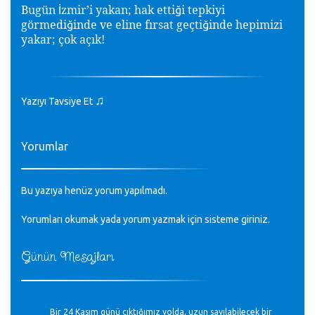
Bugün
zmir’i yakan; hak etti
i tepkiyi
İ
ğ
görmedi
inde ve eline fırsat geçti
inde hepimizi
ğ
ğ
yakar; çok açık!
♫
Yazıyı Tavsiye Et
Yorumlar
Bu yazıya henüz yorum yapılmadı.
Yorumları okumak yada yorum yazmak için sisteme
giriniz
.
Günün Mesajları
Bir 24 Kasım günü çıktığımız yolda, uzun sayılabilecek bir