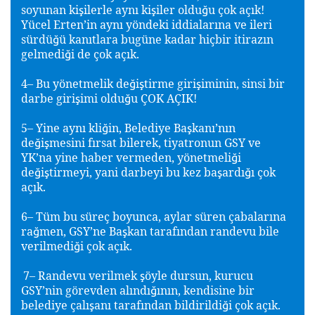
soyunan ki
ilerle aynı ki
iler oldu
u çok açık!
ş
ş
ğ
Yücel Erten’in aynı yöndeki iddialarına ve ileri
sürdü
ü kanıtlara bugüne kadar hiçbir itirazın
ğ
gelmedi
i de çok açık.
ğ
4– Bu yönetmelik de
i
tirme giri
iminin, sinsi bir
ğ
ş
ş
darbe giri
imi oldu
u ÇOK AÇIK!
ş
ğ
5– Yine aynı kli
in, Belediye Ba
kanı’nın
ğ
ş
de
i
mesini fırsat bilerek, tiyatronun GSY ve
ğ
ş
YK’na yine haber vermeden, yönetmeli
i
ğ
de
i
tirmeyi, yani darbeyi bu kez ba
ardı
ı çok
ğ
ş
ş
ğ
açık.
6– Tüm bu süreç boyunca, aylar süren çabalarına
ra
men, GSY’ne Ba
kan tarafından randevu bile
ğ
ş
verilmedi
i çok açık.
ğ
7– Randevu verilmek
öyle dursun, kurucu
ş
GSY’nin görevden alındı
ının, kendisine bir
ğ
belediye çalı
anı tarafından bildirildi
i çok açık.
ş
ğ