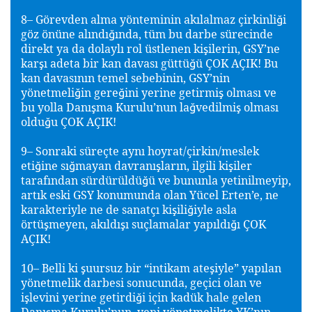
8– Görevden alma yönteminin akılalmaz çirkinli
i
ğ
göz önüne alındı
ında, tüm bu darbe sürecinde
ğ
direkt ya da dolaylı rol üstlenen ki
ilerin, GSY’ne
ş
kar
ı adeta bir kan davası güttü
ü ÇOK AÇIK! Bu
ş
ğ
kan davasının temel sebebinin, GSY’nin
yönetmeli
in gere
ini yerine getirmi
olması ve
ğ
ğ
ş
bu yolla Danı
ma Kurulu’nun la
vedilmi
olması
ş
ğ
ş
oldu
u ÇOK AÇIK!
ğ
9– Sonraki süreçte aynı hoyrat/çirkin/meslek
eti
ine sı
mayan davranı
ların, ilgili ki
iler
ğ
ğ
ş
ş
tarafından sürdürüldü
ü ve bununla yetinilmeyip,
ğ
artık eski GSY konumunda olan Yücel Erten’e, ne
karakteriyle ne de sanatçı ki
ili
iyle asla
ş
ğ
örtü
meyen, akıldı
ı suçlamalar yapıldı
ı ÇOK
ş
ş
ğ
AÇIK!
10– Belli ki
uursuz bir “intikam ate
iyle” yapılan
ş
ş
yönetmelik darbesi sonucunda, geçici olan ve
i
levini yerine getirdi
i için kadük hale gelen
ş
ğ
Danı
ma Kurulu’nun, yeni yönetmelikte YK’nın
ş