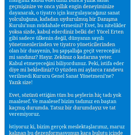
geçmi
inize ve onca yıllık engin deneyiminize
ş
dayanarak, o tiyatro için kurgulayaca
ınız sanat
ğ
yolculu
una, kafadan uydurulmu
bir Danı
ma
ğ
ş
ş
Kurulu’nun müdahale etmesini? Evet, bu nitelikler
yoksa sizde, kabul ederdiniz belki de!
Yücel Erten
gibi sadece ülkenin de
il, dünyanın sayılı
ğ
yönetmenlerinden ve tiyatro yöneticilerinden
olan bir duayenin, bu
ap
allı
a geçit verece
ini
ş
ş
ğ
ğ
mi sandınız? Hayır. Zekânız o kadarına yeter.
Kabul etmeyece
ini biliyordunuz. Peki, istifa eder
ğ
diye mi beklediniz? O yüzden mi aylarca randevu
verilmedi Kurucu Genel Sanat Yönetmeni’ne?
Yazık size!
Evet, sözünü etti
im tüm bu
eylerin hiç tadı yok
ğ
ş
maalesef. Ve maalesef bizim tadımız en ba
tan
ş
kaçmı
durumda. Tatsız bir durumdayız ve tat
ş
veremiyoruz.
stiyoruz ki, bizim gerçek meslekta
larımız, maruz
İ
ş
kalınan bu dezenformasyonun kara bulutu içinde