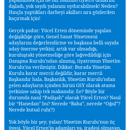
dı
ladı, yok saydı yalanını uydurabilmek! Neden?
ş
Hınçla yaptıkları darbeyi akılları sıra gözlerden
kaçırmak için!
Gerçek
udur: Yücel Erten döneminde yapılan
ş
de
i
ikli
e göre, Genel Sanat Yönetmeni
ğ
ş
ğ
adaylarını de
erlendirme ve ba
kana belli sayıda
ğ
ş
aday önerme yetkisi; artık var olmadı
ı,
ğ
kurulu
taki yönetmeli
e göre la
vedildi
i için
ş
ğ
ğ
ğ
Danı
ma Kurulu’ndan alınmı
, tiyatronun Yönetim
ş
ş
Kurulu’na verilmi
tir. Dikkat: Burada Yönetim
ş
Kurulu karar mercii de
ildir, karar mercii
ğ
Ba
kandır hala. Ba
kanlık, Yönetim Kurulu’ndan
ş
ş
gelen adayların içinden birini GSY olarak atama
yetkisine sahip tek makamdır. Ee? Böyle bir
durumda nasıl “Padi
ah” olacak Yücel Erten? Nasıl
ş
bir “Hanedan” bu? Nerede “Baba”, nerede “O
ul”?
ğ
Nerede kutsal ruh(?)
Yok böyle bir
ey; yalan! Yönetim Kurulu’nun üç
ş
üyesi, Yücel Erten’in adamları ya, iradesi olmayan,