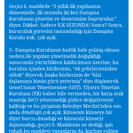
Geçici 6. maddede “3 yıllık ilk yapılanma
döneminde, ilk sezonda iki kez Danı
ma
ş
Kurulunun gözetim ve denetimine ba
vurulur.”
ş
diyor. Dikkat: Sadece
LK SEZONDA! Sonra? Sonra,
İ
kuruculuk görevini tamamladı
ı için Danı
ma
ğ
ş
Kurulu yok;
çok açık.
3– Danı
ma Kurulunun kadük hale gelmi
olması
ş
ş
nedeni ile yapılan yönetmelik de
i
ikli
i
ğ
ş
ğ
sonucunda yürürlükten kaldırılması üzerine; bu
kurulun içinden birilerinin, “ek gelirlerimizden
olduk” diyerek, ba
ka birilerinin de “bizi
ş
dı
lamaya kimin gücü yetermi
” diye dü
ünerek
ş
ş
ş
Genel Sanat Yönetmenine (GSY), Tiyatro Yönetim
Kuruluna (YK) haber bile vermeden, bir kar
ı atak
ş
mantı
ı ile(!) yönetmeli
i gizlice de
i
tirmeye
ğ
ğ
ğ
ş
kalktı
ı ve bu giri
imin Belediye Meclisi’nden son
ğ
ş
anda döndü
ü çok açık. Kimsenin kimseye bir
ğ
diyet borcu olmadı
ı ve kimsenin kimseyi
ğ
dı
lamadı
ı, geçici 6. Maddenin ne dedi
i, i
in
ş
ğ
ğ
ş
tuhafı bu maddeyi yazanların da, kurban rolüne