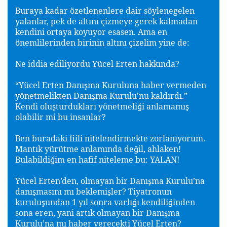
Buraya kadar özetlenenlere dair söylenegelen
yalanlar, pek de altını çizmeye gerek kalmadan
kendini ortaya koyuyor esasen. Ama en
önemlilerinden birinin altını çizelim yine de:
Ne iddia ediliyordu Yücel Erten hakkında?
“Yücel Erten Danı
ma Kuruluna haber vermeden
ş
yönetmelikten Danı
ma Kurulu’nu kaldırdı.”
ş
Kendi olu
turdukları yönetmeli
i anlamamı
ş
ğ
ş
olabilir mi bu insanlar?
Ben buradaki fiili nitelendirmekte zorlanıyorum.
Mantık yürütme anlamında de
il, ahlaken!
ğ
Bulabildi
im en hafif niteleme bu: YALAN!
ğ
Yücel Erten’den, olmayan bir Danı
ma Kurulu’na
ş
danı
masını mı beklemi
ler? Tiyatronun
ş
ş
kurulu
undan 1 yıl sonra varlı
ı kendili
inden
ş
ğ
ğ
sona eren, yani artık olmayan bir Danı
ma
ş
Kurulu’na mı haber verecekti Yücel Erten?