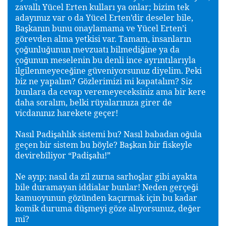
zavallı Yücel Erten kulları ya onlar; bizim tek
adayımız var o da Yücel Erten’dir deseler bile,
Ba
kanın bunu onaylamama ve Yücel Erten’i
ş
görevden alma yetkisi var. Tamam, insanların
ço
unlu
unun mevzuatı bilmedi
ine ya da
ğ
ğ
ğ
ço
unun meselenin bu denli ince ayrıntılarıyla
ğ
ilgilenmeyece
ine güveniyorsunuz diyelim. Peki
ğ
biz ne yapalım? Gözlerimizi mi kapatalım? Siz
bunlara da cevap veremeyeceksiniz ama bir kere
daha soralım, belki rüyalarınıza girer de
vicdanınız harekete geçer!
Nasıl Padi
ahlık sistemi bu? Nasıl babadan o
ula
ş
ğ
geçen bir sistem bu böyle? Ba
kan bir fiskeyle
ş
devirebiliyor “Padi
ahı!”
ş
Ne ayıp; nasıl da zil zurna sarho
lar gibi ayakta
ş
bile duramayan iddialar bunlar! Neden gerçe
i
ğ
kamuoyunun gözünden kaçırmak için bu kadar
komik duruma dü
meyi göze alıyorsunuz, de
er
ş
ğ
mi?