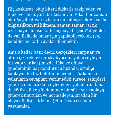
Hiç ku
kusuz, olup biteni dikkatle takip eden ve
ş
tepki veren duyarlı bir kesim var. Fakat her zaman
oldu
u gibi duyarsızlıktan mı, bilinçsizlikten ya da
ğ
bilgisizlikten mi bilmem, zaman zaman “artık
uzatmayın, bu i
in tadı kaçmaya ba
ladı” diyenler
ş
ş
de var. Belki de onlar için yapılabilecek tek
ey,
ş
kendilerine tatlı rüyalar dilemektir.
Ama o kadar basit de
il. Gerçekleri çarpıtan ve
ğ
altını çizerek tekrar söylüyorum, yalan söyleyen
bir yapı var kar
ımızda. Ülke ve dünya
ş
gündeminin ba
döndürücü hızında, ortalı
ı
ş
ğ
kaplayan bu toz bulutunun içinde, söz konusu
yalanların cevapları verilmedi
i sürece, sahipleri
ğ
giderek inanacaklar söyledikleri yalanlara. Daha
da kötüsü, ülke gündeminde bir süre yer kaplayıp,
giderek unutulan ve normalle
en, sıradan bir
ş
olaya dönü
ecek
zmir
ehir Tiyatrosu’nda
ş
İ
Ş
ya
ananlar.
ş