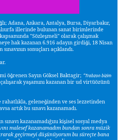
lı; Adana, Ankara, Antalya, Bursa, Diyarbakır,
ğ
lıurfa illerinde bulunan sanat birimlerinde
ı kapsamında "Sözle
meli" olarak çalı
mak
ş
ş
meye hak kazanan 6.916 adayın girdi
i, 18 Nisan
ğ
 sınavının sonuçları açıklandı.
ar.
imi ö
renen Sayın Göksel Baktagir;
ğ
“Trabzon bizim
çalı
arak ya
amını kazanan bir ud virtüözünü
ş
ş
e rahatlıkla, gelene
inden ve ses lezzetinden
ğ
navsa artık bu sınavı kazanamadı.
in sınavı kazanamadığını
ki
isel sosyal medya
ş
navını malesef kazanamadım bundan sonra müzik
ırarak geçirmeyi dü
ünüyorum bu süreçte bana
ş