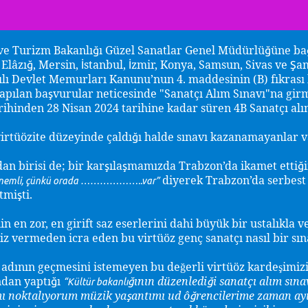
ve Turizm Bakanlı
ı Güzel Sanatlar Genel Müdürlü
üne ba
ğ
ğ
 Elâzı
, Mersin,
stanbul,
zmir, Konya, Samsun, Sivas ve
an
ğ
İ
İ
Ş
ılı Devlet Memurları Kanunu’nun 4. maddesinin (B) fıkras
apılan ba
vurular neticesinde "Sanatçı Alım Sınavı"na gir
ş
rihinden 28 Nisan 2024 tarihine kadar süren 4B Sanatçı alım
virtüözite düzeyinde çaldı
ı halde sınavı kazanamayanlar v
ğ
an birisi de; bir kar
ıla
mamızda Trabzon’da ikamet etti
ş
ş
ğ
diyerek Trabzon’da serbest 
 önemli, çünkü orada ………………..var”
etmi
ti.
ş
n en zor, en girift saz eserlerini dahi büyük bir ustalıkla v
viz vermeden icra eden bu virtüöz genç sanatçı nasıl bir sı
adının geçmesini istemeyen bu de
erli virtüöz karde
imiz
ğ
ş
dan yaptı
ı
ının düzenledi
i sanatçı alım sı
ğ
ğ
ğ
“Kültür bakanlı
ı noktalıyorum müzik ya
antımı ud ô
rencilerime zaman ay
ş
ğ