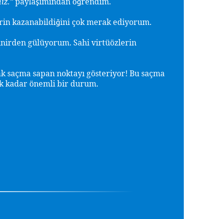
nız.”
payla
ımından ö
rendim.
ş
ğ
rin kazanabildi
ini çok merak ediyorum.
ğ
sinirden gülüyorum. Sahi virtüözlerin
zak saçma sapan noktayı gösteriyor! Bu saçma
k kadar önemli bir durum.