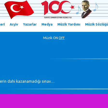
eri
Arşiv
Yazarlar
Medya
Müzik Yardımı
Müzik Sözlüğ
Müzik
ON
OFF
lerin dahi kazanamadığı sınav…