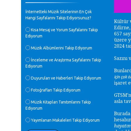
♪
GEÇMİŞ OLSUN TÜRKİYE!
İnternetteki Müzik Sitelerinin En Çok
Mavi Nota - 07.02.2023
Hangi Sayfalarını Takip Ediyorsunuz?
Kültür 
Edirne,
♪
Kısa Mesaj ve Yorum Sayfalarını Takip
30 yıl sonra karşılaşmak çok güzel
657 say
Ediyorum
Kurtuluş, teveccüh etmişsin çok
üzere y
teşekkür ederim. Nerelerdesin? Bilgi
2024 ta
verirsen sevinirim, selamlar, sevgiler.
Müzik Albümlerini Takip Ediyorum
M.Semih Baylan - 08.01.2023
Sazını 
İnceleme ve Araştırma Sayfalarını Takip
Ediyorum
♪
Bunlard
Değerli Müfit hocama en içten sevgi
saygılarımı iletin lütfen .Üniversite
için çok
Duyuruları ve Haberleri Takip Ediyorum
yıllarımda özel radyo yayıncılığı
i
aret 
ş
yaptım.1994 yılında derginin bu daldaki
Fotoğrafları Takip Ediyorum
ödülüne layık görülmüştüm evde yıllar
GTSM’ni
sonra plaketi buldum hadi bir internetten
asla ta
arayayım dediğimde ikinci büyük şoku
Müzik Kitapları Tanıtımlarını Takip
yaşadım 1994 de verdiği ödülü değerli
Ediyorum
hocam arşivinde fotoğraf larımız ile
Burada 
yayınlamaya devam ediyor.ne büyük bir
hesabın
Yayımlanan Makaleleri Takip Ediyorum
emek emeği geçen herkese en derin
hayatım
saygılarımı sunarım.Ne olur hocamın