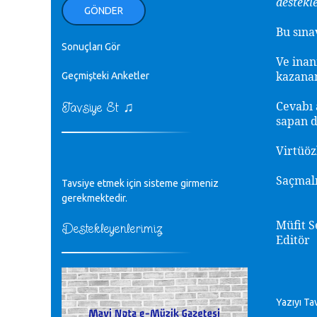
destekl
ellerinden benim için öpün.
GÖNDER
Kurtuluş Çelebi - 07.01.2023
Bu sına
Sonuçları Gör
♪
Ve ina
18. yılımız kutlu olsun
Mavi Nota - 24.11.2022
kazana
Geçmişteki Anketler
♫
Cevabı 
Tavsiye Et
♪
Biliyorum Cüneyt bey, yazımda da
sapan 
böyle bir şey demedim zaten.
editör - 20.11.2022
Virtüöz
♪
Saçmal
Tavsiye etmek için sisteme girmeniz
sayın müfit bey bilgilerinizi kontrol
edi 6440 sayılı cso kurulrş kanununda
gerekmektedir.
4 b diye bir tanım yoktur
CÜNEYT BALKIZ - 15.11.2022
Müfit S
Destekleyenlerimiz
Editör
Tüm Mesajlar
Yazıyı Ta