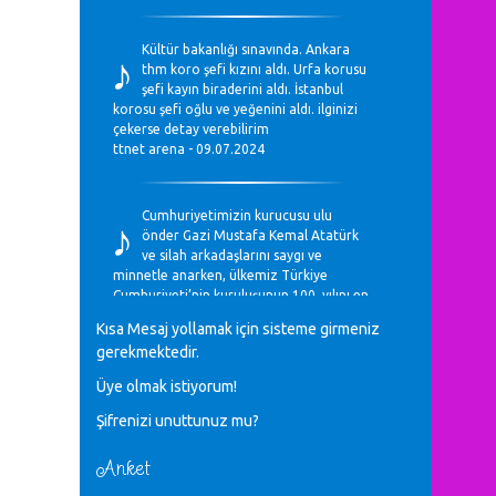
♪
Kültür bakanlığı sınavında. Ankara
thm koro şefi kızını aldı. Urfa korusu
şefi kayın biraderini aldı. İstanbul
korosu şefi oğlu ve yeğenini aldı. ilginizi
çekerse detay verebilirim
ttnet arena - 09.07.2024
♪
Cumhuriyetimizin kurucusu ulu
önder Gazi Mustafa Kemal Atatürk
ve silah arkadaşlarını saygı ve
minnetle anarken, ülkemiz Türkiye
Cumhuriyeti’nin kuruluşunun 100. yılını en
coşkun ifadelerle kutluyoruz.
Kısa Mesaj yollamak için sisteme girmeniz
Mavi Nota - 28.10.2023
gerekmektedir.
Üye olmak istiyorum!
♪
Anadolu Güzel Sanatlar Liseleri
Şifrenizi unuttunuz mu?
Müzik Bölümlerinin Eğitim
Programları Sorunları
Gülşah Sargın Kaptaş - 28.10.2023
Anket