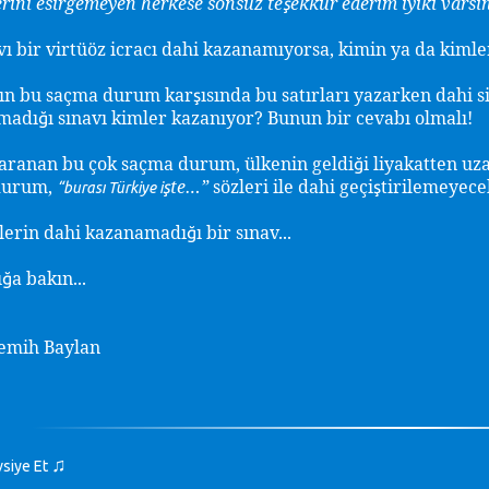
erini esirgemeyen herkese sonsuz te
ekkür ederim iyiki varsı
ş
vı bir virtüöz icracı dahi kazanamıyorsa, kimin ya da kimle
nın bu saçma durum kar
ısında bu satırları yazarken dahi 
ş
madı
ı sınavı kimler kazanıyor? Bunun bir cevabı olmalı!
ğ
aranan bu çok saçma durum, ülkenin geldi
i liyakatten u
ğ
durum,
te…”
sözleri ile dahi geçi
tirilemeyece
ş
ş
“burası Türkiye i
lerin dahi kazanamadı
ı bir sınav...
ğ
ı
a bakın...
ğ
emih Baylan
♫
vsiye Et