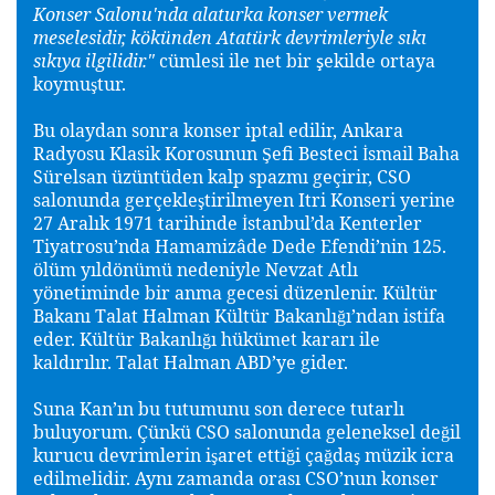
Konser Salonu'nda alaturka konser vermek
meselesidir, kökünden Atatürk devrimleriyle sıkı
sıkıya ilgilidir."
cümlesi ile net bir
ekilde ortaya
ş
koymu
tur.
ş
Bu olaydan sonra konser iptal edilir, Ankara
Radyosu Klasik Korosunun
efi Besteci
smail Baha
Ş
İ
Sürelsan üzüntüden kalp spazmı geçirir, CSO
salonunda gerçekle
tirilmeyen Itri Konseri yerine
ş
27 Aralık 1971 tarihinde
stanbul’da Kenterler
İ
Tiyatrosu’nda Hamamizâde Dede Efendi’nin 125.
ölüm yıldönümü nedeniyle Nevzat Atlı
yönetiminde bir anma gecesi düzenlenir. Kültür
Bakanı Talat Halman Kültür Bakanlı
ı’ndan istifa
ğ
eder. Kültür Bakanlı
ı hükümet kararı ile
ğ
kaldırılır. Talat Halman ABD’ye gider.
Suna Kan’ın bu tutumunu son derece tutarlı
buluyorum. Çünkü CSO salonunda geleneksel de
il
ğ
kurucu devrimlerin i
aret etti
i ça
da
müzik icra
ş
ğ
ğ
ş
edilmelidir. Aynı zamanda orası CSO’nun konser