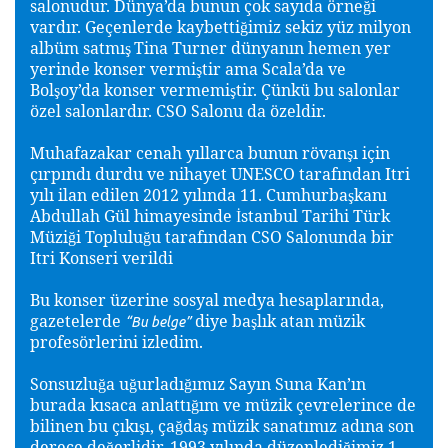
salonudur. Dünya
’da bunun çok sayıda örne
i
ğ
vardır. Geçenlerde kaybetti
imiz
sekiz yüz milyon
ğ
albüm satmı
Tina Turner dünyanın hemen yer
ş
yerinde konser vermi
tir ama Scala’da ve
ş
Bol
oy’da konser vermemi
tir. Çünkü bu salonlar
ş
ş
özel salonlardır. CSO Salonu da özeldir.
Muhafaza
kar cenah yıllarca bunun rövan
ı için
ş
çırpındı durdu ve
nihayet UNESCO tarafından Itri
yılı ilan edilen 2012 yılında 11. Cumhurba
kanı
ş
Abdullah Gül himayesinde
stanbul Tarihi Türk
İ
Müzi
i Toplulu
u tarafından CSO Salonunda bir
ğ
ğ
Itri Konseri verildi
Bu konser üzerine sosyal medya hesaplarında,
gazetelerde
diye ba
lık atan müzik
ş
“Bu belge”
profesörlerini izledim.
S
onsuzlu
a u
urladı
ımız Sayın Suna Kan’ın
ğ
ğ
ğ
burada kısaca anlattı
ım ve müzik çevrelerince de
ğ
bilinen bu çıkı
ı
, ça
da
müzik sanatımız adına son
ş
ğ
ş
derece de
erlidir. 1993 yılında düzenledi
imiz 1.
ğ
ğ