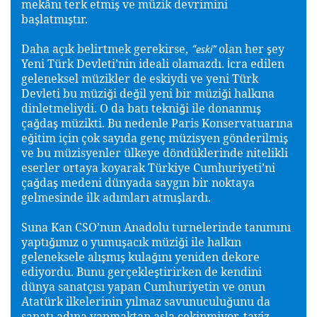
mekânı terk etmi
ve müzik devrimini
ş
ba
latmı
tır.
ş
ş
Daha açık belirtmek gerekirse,
olan her
ey
ş
“eski”
Yeni Türk Devleti’nin ideali olamazdı.
cra edilen
İ
geleneksel müzikler de eskiydi ve yeni Türk
Devleti bu müzi
i de
il yeni bir müzi
i halkına
ğ
ğ
ğ
dinletmeliydi. O da batı tekni
i ile donanmı
ğ
ş
ça
da
müzikti. Bu nedenle Paris Konservatuarına
ğ
ş
e
itim için çok sayıda genç müzisyen gönderilmi
ğ
ş
ve bu müzisyenler ülkeye döndüklerinde nitelikli
eserler ortaya koyarak Türkiye Cumhuriyeti’ni
ça
da
medeni dünyada saygın bir noktaya
ğ
ş
gelmesinde ilk adımları atmı
lardı.
ş
Suna Kan CSO’nun Anadolu turnelerinde tanımını
yaptı
ımız o yumu
acık müzi
i ile halkın
ğ
ş
ğ
geleneksele alı
mı
kula
ını yeniden dekore
ş
ş
ğ
ediyordu. Bunu gerçekle
tirirken de kendini
ş
dünya sanatçısı yapan Cumhuriyetin ve onun
Atatürk ilkelerinin yılmaz savunuculu
unu da
ğ
sanatı adına yapmaktan asla çekinmiyor, taviz