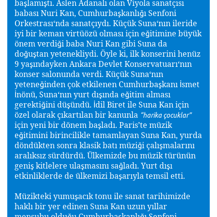
ba
lamı
tı. Aslen Adanalı olan Viyola sanatçısı
ş
ş
babası Nuri Kan, Cumhurba
kanlı
ı Senfoni
ş
ğ
Orkestrası‘nda sanatçıydı. Küçük Suna‘nın ileride
iyi bir keman virtüözü olması için e
itimine büyük
ğ
önem verdi
i baba Nuri Kan gibi Suna da
ğ
do
u
tan yetenekliydi. Öyle ki, ilk konserini henüz
ğ
ş
9 ya
ındayken Ankara Devlet Konservatuarı‘nın
ş
konser salonunda verdi. Küçük Suna‘nın
yetene
inden çok etkilenen Cumhurba
kanı
smet
ğ
ş
İ
nönü, Suna‘nın yurt dı
ında e
itim alması
İ
ş
ğ
gerekti
ini dü
ündü.
dil Biret ile Suna Kan için
ğ
ş
İ
özel olarak çıkartılan bir kanunla
“harika çocuklar”
için yeni bir dönem ba
ladı. Paris’te müzik
ş
e
itimini birincilikle tamamlayan Suna Kan, yurda
ğ
döndükten sonra klasik batı müzi
i çalı
malarını
ğ
ş
aralıksız sürdürdü. Ülkemizde bu müzik türünün
geni
kitlelere ula
masını sa
ladı. Yurt dı
ı
ş
ş
ğ
ş
etkinliklerde de ülkemizi ba
arıyla temsil etti.
ş
Müzikteki yumu
acık tonu ile sanat tarihimizde
ş
haklı bir yer edinen Suna Kan uzun yıllar
mensubu oldu
u Cumhurba
kanlı
ı Senfoni
ğ
ş
ğ