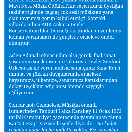
Mavi Nota Müzik Ödülleri’nin seçici kurul üyeli
ini
ğ
teklif etti
im
de ça
da
çok sesli müzikten yana
ğ
ğ
ş
olan tavrımızı görüp kabul etmi
ti. Sonraki
ş
yıllarda adına ADK Ankara Devlet
Konservatuarlılar Derne
i tarafından düzenlenen
ğ
keman yarı
maları ile gençlere örnek ve önder
ş
olmu
tur.
ş
Aslen Adanalı olmasından olsa gerek, faal sanat
ya
amının son konserini Çukurova Devlet Senfoni
ş
Orkestrası ile veren
anıtsal sanatçımız Suna Kan’ı
minnet ve
ükran
duygularımla anarken;
ş
hayatımıza, ülkemize, sanatımıza kattıklarından
dolayı te
ekkür edip
anısı önünde saygıyla
ş
e
iliyorum.
ğ
Son bir not:
Geleneksel Müzi
in önemli
ğ
isimlerinden
Tanburî Laika Karabey 11 Ocak 1972
tarihli Cumhuriyet gazetesinde yayımlanan “Suna
Kan’a Cevap” yazısında
öyle diyordu:
“Bu kadar
ş
ecdadını inkâr hiçbir millette yoktur. Biz sonradan