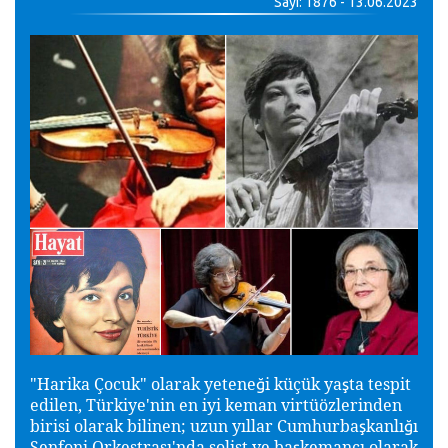
Sayı: 1876 - 13.06.2023
"Harika Çocuk" olarak yetene
i küçük ya
ta tespit
ğ
ş
edilen, Türkiye'nin en iyi keman virtüözlerinden
birisi olarak bilinen; uzun yıllar Cumhurba
kanlı
ı
ş
ğ
Senfoni Orkestrası'nda solist ve ba
kemancı olarak
ş