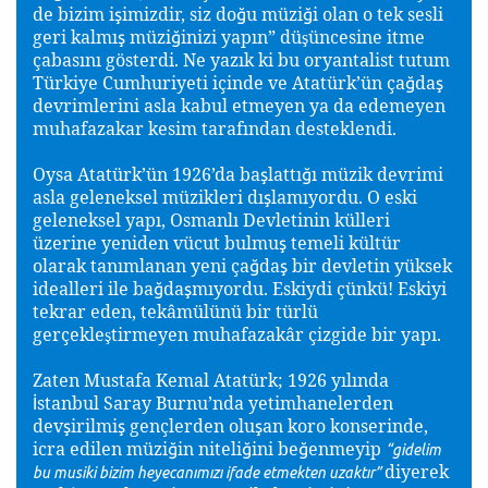
de bizim i
imizdir, siz do
u müzi
i olan o tek sesli
ş
ğ
ğ
geri kalmı
müzi
inizi yapın” dü
üncesine
itme
ş
ğ
ş
çabasını gösterdi. Ne yazık ki bu oryantalist tutum
Türkiye Cumhuriyeti içinde ve Atatürk’ün ça
da
ğ
ş
devrimlerini asla kabul etmeyen ya da edemeyen
muhafazakar kesim tarafından desteklendi.
Oysa Atatürk’ün 1926’da ba
lattı
ı müzik devrimi
ş
ğ
asla geleneksel müzikleri dı
lamıyordu. O eski
ş
geleneksel yapı, Osmanlı Devletinin külleri
üzerine yeniden vücut bulmu
temeli kültür
ş
olarak tanımlanan yeni ça
da
bir devletin yüksek
ğ
ş
idealleri ile ba
da
mıyordu. Eskiydi çünkü! Eskiyi
ğ
ş
tekrar eden, tekâmülünü bir türlü
gerçekle
tirmeyen muhafazakâr çizgide bir yapı.
ş
Zaten Mustafa Kemal Atatürk; 1926 yılında
stanbul Saray Burnu’nda yetimhanelerden
İ
dev
irilmi
gençlerden olu
an koro konserinde,
ş
ş
ş
icra edilen müzi
in niteli
ini be
enmeyip
ğ
ğ
ğ
“gidelim
diyerek
bu musiki bizim heyecanımızı ifade etmekten uzaktır”