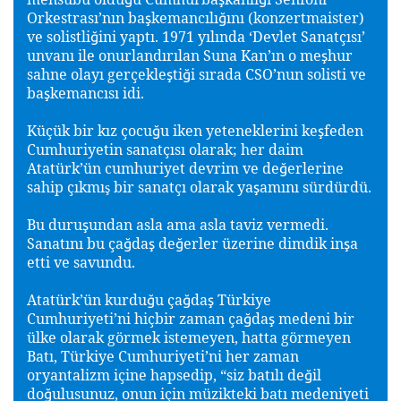
Orkestrası’nın ba
kemancılı
ını (konzertmaister)
ş
ğ
ve solistli
ini yaptı. 1971 yılında ‘Devlet Sanatçısı’
ğ
unvanı ile onurlandırılan Suna Kan’ın o me
hur
ş
sahne olayı gerçekle
ti
i sırada CSO’nun solisti ve
ş
ğ
ba
kemancısı idi.
ş
Küçük bir kız çocu
u iken yeteneklerini ke
feden
ğ
ş
Cumhuriyetin sanatçısı olarak; her daim
Atatürk’ün cumhuriyet devrim ve de
erlerine
ğ
sahip çıkmı
bir sanatçı olarak ya
amını sürdürdü.
ş
ş
Bu duru
undan asla ama asla taviz vermedi.
ş
Sanatını bu ça
da
de
erler üzerine dimdik in
a
ğ
ş
ğ
ş
etti ve savundu.
Atatürk’ün kurdu
u ça
da
Türkiye
ğ
ğ
ş
Cumhuriyeti’ni hiçbir zaman ça
da
medeni bir
ğ
ş
ülke olarak görmek istemeyen, hatta görmeyen
Batı, Türkiye Cumhuriyeti’ni her zaman
oryantalizm içine hapsedip, “siz batılı de
il
ğ
do
ulusunuz, onun için müzikteki batı medeniyeti
ğ