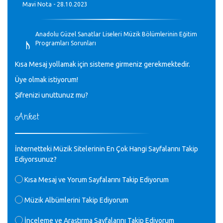
Mavi Nota - 28.10.2023
♪
Anadolu Güzel Sanatlar Liseleri Müzik Bölümlerinin Eğitim
Programları Sorunları
Gülşah Sargın Kaptaş - 28.10.2023
Kısa Mesaj yollamak için sisteme girmeniz gerekmektedir.
♪
Üye olmak istiyorum!
GEÇMİŞ OLSUN TÜRKİYE!
Mavi Nota - 07.02.2023
Şifrenizi unuttunuz mu?
Anket
♪
30 yıl sonra karşılaşmak çok güzel Kurtuluş, teveccüh
etmişsin çok teşekkür ederim. Nerelerdesin? Bilgi verirsen
sevinirim, selamlar, sevgiler.
M.Semih Baylan - 08.01.2023
İnternetteki Müzik Sitelerinin En Çok Hangi Sayfalarını Takip
Ediyorsunuz?
♪
Değerli Müfit hocama en içten sevgi saygılarımı iletin
Kısa Mesaj ve Yorum Sayfalarını Takip Ediyorum
lütfen .Üniversite yıllarımda özel radyo yayıncılığı
yaptım.1994 yılında derginin bu daldaki ödülüne layık
Müzik Albümlerini Takip Ediyorum
görülmüştüm evde yıllar sonra plaketi buldum hadi bir
internetten arayayım dediğimde ikinci büyük şoku yaşadım 1994
İnceleme ve Araştırma Sayfalarını Takip Ediyorum
de verdiği ödülü değerli hocam arşivinde fotoğraf larımız ile