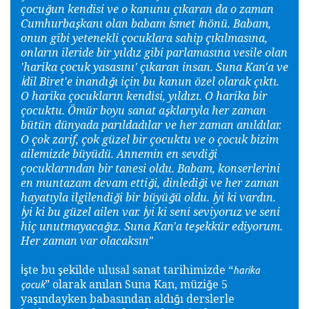
çocu
un kendisi ve o kanunu çıkaran da o zaman
ğ
Cumhurba
kanı olan babam
smet
nönü. Babam,
ş
İ
İ
onun gibi yetenekli çocuklara sahip çıkılmasına,
onların ileride bir yıldız gibi parlamasına vesile olan
'harika çocuk yasasını' çıkaran insan. Suna Kan'a ve
dil Biret'e inandı
ı için bu kanun özel olarak çıktı.
İ
ğ
O harika çocukların kendisi, yıldızı. O harika bir
çocuktu. Ömür boyu sanat a
klarıyla her zaman
ş
bütün dünyada parıldadılar ve her zaman anıldılar.
O çok zarif, çok güzel bir çocuktu ve o çocuk bizim
ailemizde büyüdü. Annemin en sevdi
i
ğ
çocuklarından bir tanesi oldu. Babam, konserlerini
en muntazam devam etti
i, dinledi
i ve her zaman
ğ
ğ
hayatıyla ilgilendi
i bir büyü
ü oldu.
yi ki vardın.
ğ
ğ
İ
yi ki bu güzel ailen var.
yi ki seni seviyoruz ve seni
İ
İ
hiç unutmayaca
ız. Suna Kan'a te
ekkür ediyorum.
ğ
ş
Her zaman var olacaksın"
te bu
ekilde ulusal sanat tarihimizde “
İş
ş
harika
” olarak anılan Suna Kan, müzi
e 5
ğ
çocuk
ya
ındayken babasından aldı
ı derslerle
ş
ğ