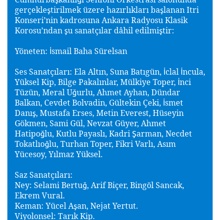
gerçekle
tirilmek üzere hazırlıkları ba
lanan Itri
ş
ş
Konseri’nin kadrosuna Ankara Radyosu Klasik
Korosu’ndan
u sanatçılar dâhil edilmi
tir:
ş
ş
Yöneten:
smail Baha Sürelsan
İ
Ses Sanatçıları: Ela Altın, Suna Batıgün,
clal
ncula,
İ
İ
Yüksel Kip, Bilge Pakalınlar, Mülkiye Toper,
nci
İ
Tüzün, Meral U
urlu, Ahmet Ayhan, Dündar
ğ
Balkan, Cevdet Bolvadin, Gültekin Çeki,
smet
İ
Danı
, Mustafa Erses, Metin Everest, Hüseyin
ş
Gökmen, Sami Gül, Nevzat Güyer, Ahmet
Hatipo
lu, Kutlu Payaslı, Kadri
arman, Necdet
ğ
Ş
Tokatlıo
lu, Turhan Toper, Fikri Varlı, Asım
ğ
Yücesoy, Yılmaz Yüksel.
Saz Sanatçıları:
Ney: Selami Bertu
, Arif Biçer, Bingöl Sancak,
ğ
Ekrem Vural.
Keman: Yücel A
an, Nejat Yertut.
ş
Viyolonsel: Tarık Kip.