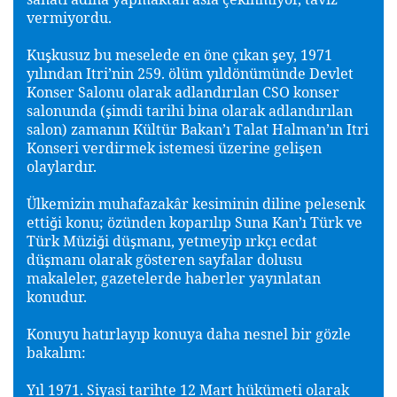
vermiyordu.
Ku
kusuz bu meselede en öne çıkan
ey, 1971
ş
ş
yılından Itri’nin 259. ölüm yıldönümünde Devlet
Konser Salonu olarak adlandırılan CSO konser
salonunda (
imdi tarihi bina olarak adlandırılan
ş
salon) zamanın Kültür Bakan’ı Talat Halman’ın Itri
Konseri verdirmek istemesi üzerine geli
en
ş
olaylardır.
Ülkemizin muhafazakâr kesiminin diline pelesenk
etti
i konu; özünden koparılıp Suna Kan’ı Türk ve
ğ
Türk Müzi
i dü
manı, yetmeyip ırkçı ecdat
ğ
ş
dü
manı olarak gösteren sayfalar dolusu
ş
makaleler, gazetelerde haberler yayınlatan
konudur.
Konuyu hatırlayıp konuya daha nesnel bir gözle
bakalım:
Yıl 1971. Siyasi tarihte 12 Mart hükümeti olarak