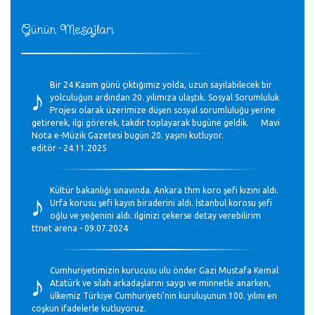
Günün Mesajları
♪
Bir 24 Kasım günü çıktığımız yolda, uzun sayılabilecek bir
yolculuğun ardından 20. yılımıza ulaştık. Sosyal Sorumluluk
Projesi olarak üzerimize düşen sosyal sorumluluğu yerine
getirerek, ilgi görerek, takdir toplayarak bugüne geldik. Mavi
Nota e-Müzik Gazetesi bugün 20. yaşını kutluyor.
editör - 24.11.2025
♪
Kültür bakanlığı sınavında. Ankara thm koro şefi kızını aldı.
Urfa korusu şefi kayın biraderini aldı. İstanbul korosu şefi
oğlu ve yeğenini aldı. ilginizi çekerse detay verebilirim
ttnet arena - 09.07.2024
♪
Cumhuriyetimizin kurucusu ulu önder Gazi Mustafa Kemal
Atatürk ve silah arkadaşlarını saygı ve minnetle anarken,
ülkemiz Türkiye Cumhuriyeti’nin kuruluşunun 100. yılını en
coşkun ifadelerle kutluyoruz.