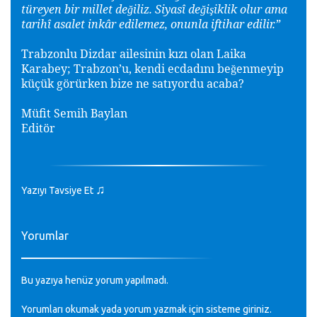
türeyen bir millet de
iliz. Siyasî de
i
iklik olur ama
ğ
ğ
ş
tarihî asalet inkâr edilemez, onunla iftihar edilir.”
Trabzonlu Dizdar ailesinin kızı olan Laika
Karabey; Trabzon’u, kendi ecdadını be
enmeyip
ğ
küçü
k görürken bize ne satıyordu acaba?
Müfit Semih Baylan
Editör
♫
Yazıyı Tavsiye Et
Yorumlar
Bu yazıya henüz yorum yapılmadı.
Yorumları okumak yada yorum yazmak için sisteme
giriniz
.