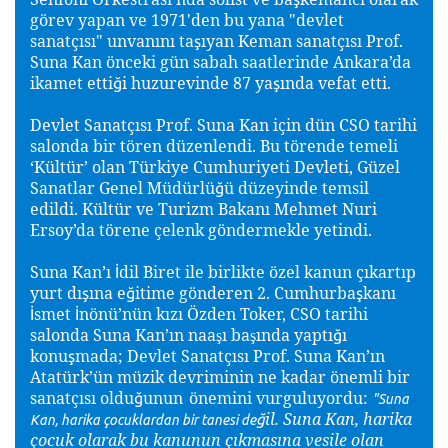
görev yapan ve 1971'den bu yana "devlet
sanatçısı" unvanını ta
ıyan Keman sanatçısı Prof.
ş
Suna Kan önceki gün sabah saatlerinde Ankara’da
ikamet etti
i huzurevinde 87 ya
ında vefat etti.
ğ
ş
Devlet Sanatçısı Prof. Suna Kan için dün CSO tarihi
salonda bir tören düzenlendi. Bu törende temeli
‘Kültür’ olan Türkiye Cumhuriyeti Devleti, Güzel
Sanatlar Genel Müdürlü
ü düzeyinde temsil
ğ
edildi. Kültür ve Turizm Bakanı Mehmet Nuri
Ersoy’da törene çelenk göndermekle yetindi.
Suna Kan’ı
dil Biret ile birlikte özel kanun çıkartıp
İ
yurt dı
ına e
itime gönderen 2. Cumhurba
kanı
ş
ğ
ş
smet
nönü’nün kızı Özden Toker, CSO tarihi
İ
İ
salonda Suna Kan’ın naa
ı ba
ında
yaptı
ı
ğ
ş
ş
konu
mada; Devlet Sanatçısı Prof. Suna Kan’ın
ş
Atatürk’ün müzik devriminin ne kadar önemli bir
sanatçısı oldu
unun
önemini vurguluyordu:
ğ
"Suna
il. Suna Kan, harika
ğ
Kan, harika çocuklardan bir tanesi de
çocuk olarak bu kanunun çıkmasına vesile olan