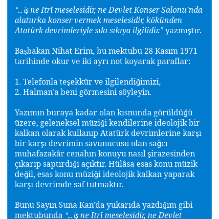
ne Itrî meselesidir, ne Devlet Konser Salonu'nda
ş
"... i
alaturka konser vermek meselesidir, kökünden
Atatürk devrimleriyle sıkı sıkıya ilgilidir."
yazmı
tır.
ş
Ba
bakan Nihat
Erim, bu mektubu 28 Kasım 1971
ş
tarihinde okur ve iki ayrı not koyarak paraflar:
1. Telefonla te
ekkür ve ilgilendi
imizi,
ş
ğ
2. Halman'a beni görmesini söyleyin.
Yazımın buraya kadar olan kısmında görüldü
ü
ğ
üzere, geleneksel müzi
i kendilerine ideolojik bir
ğ
kalkan olarak kullanıp Atatürk devrimlerine kar
ı
ş
bir kar
ı devrimin savunucusu olan sa
cı
ş
ğ
muhafazakâr cenahın konuyu nasıl
irazesinden
ş
çıkarıp saptırdı
ı açıktır. Hülâsa esas konu müzik
ğ
de
il, esas konu müzi
i ideolojik kalkan yaparak
ğ
ğ
kar
ı devrimde saf tutmaktır.
ş
Bunu Sayın Suna Kan’da yukarıda yazdı
ım gibi
ğ
mektubunda
ne Itrî meselesidir, ne Devlet
ş
"... i