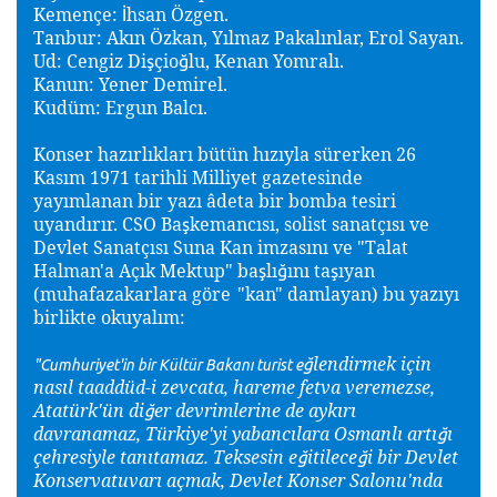
Kemençe:
hsan Özgen.
İ
Tanbur: Akın Özkan, Yılmaz Pakalınlar, Erol Sayan.
Ud: Cengiz Di
çio
lu, Kenan Yomralı.
ş
ğ
Kanun: Yener Demirel.
Kudüm: Ergun Balcı.
Konser hazırlıkları bütün hızıyla sürerken 26
Kasım 1971 tarihli Milliyet gazetesinde
yayımlanan bir yazı âdeta bir bomba tesiri
uyandırır. CSO Ba
kemancısı, solist sanatçısı ve
ş
Devlet Sanatçısı Suna Kan imzasını ve "Talat
Halman'a Açık Mektup" ba
lı
ını ta
ıyan
ş
ğ
ş
(muhafazakarlara göre
"kan" damlayan) bu yazıyı
birlikte okuyalım:
lendirmek için
ğ
"Cumhuriyet'in bir Kültür Bakanı turist e
nasıl taaddüd-i zevcata, hareme fetva veremezse,
Atatürk'ün di
er devrimlerine de aykırı
ğ
davranamaz, Türkiye'yi yabancılara Osmanlı artı
ı
ğ
çehresiyle tanıtamaz. Teksesin e
itilece
i bir Devlet
ğ
ğ
Konservatuvarı açmak, Devlet Konser Salonu'nda