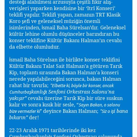
deste
i alabilmesi arzusuyla çe
itli fikir alı
-
ğ
ş
ş
veri
leri yaparken kendisine bir ‘Itrî Konseri’
ş
teklifi yapılır. Teklifi yapan, zamanın TRT Klasik
Koro
efi ve geleneksel müzi
in önemli
ş
ğ
isimlerinden,
smail Baha Sürelsan’dır.
Geleneksel
İ
kültür lehine olumlu dü
ünceler barındıran bu
ş
konser teklifine Kültür Bakanı Halman’ın cevabı
da elbette olumludur.
smail Baha Sürelsan ile birlikte konser teklifini
İ
Kültür Bakanı Talat Sait Halman’a götüren Tarık
Kip, toplantı sırasında Bakan Halman’a konseri
nerede yapılabilece
ini sorunca, bakan Halman
ğ
rahat bir tavırla;
“Elbette ki, böyle bir konser, ancak
kanlı
ı Senfoni Orkestrası Salonu'na
ş
ğ
Cumhurba
yakı
ır”
cevabı üzerine Tarık Kip bir süre suskun
ş
kalır ve sonra kısık bir sesle, “
Sayın Bakan, o salonu
” deyince Bakan Halman;
i bana
ş
bize vermezler ki
“Siz o i
bıkarın”
der!
22-23 Aralık 1971 tarihlerinde iki kez
Cumhurba
kanlı
ı Senfoni Orkestrası salonunda
ş
ğ