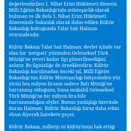
de
erlendirilen 1. Nihat Erim Hükümeti dönemi.
ğ
Milli E
itim Bakanlı
ı’nda müste
arlık olarak
ğ
ğ
ş
bulunan ve ilk defa 1. Nihat Erim Hükümeti
döneminde bakanlık olarak ihdas edilen Kültür
Bakanlı
ı koltu
unda Talat Sait Halman
ğ
ğ
oturmaktadır.
Kültür Bakanı Talat Sait Halman; devlet içinde var
olan bir ‘antipati’ yüzünden Geleneksel Türk
Müzi
i'ne yeteri kadar ilgi gösterilmedi
ini
ğ
ğ
anlatır. Bu ilgisizli
e de örneklendirir. Kültür
ğ
Bakanlı
ı kurulmadan önceki yıl, Millî E
itim
ğ
ğ
Bakanlı
ı'nın Kültür Müste
arlı
ı bütçesinden yüz
ğ
ş
ğ
yirmi be
milyon liranın sadece Batı Müzi
i'ne
ş
ğ
harcanmı
oldu
unu, buna mukabil Geleneksel
ş
ğ
Türk Müzi
i’ne bir milyon lira bile
ğ
harcanmadı
ını söyler. Bunun yanlı
lı
ı üzerinde
ğ
ş
ğ
duran Halman;
Kültür Bakanlı
ı biraz daha etkin
ğ
olsun diyerek harekete geçer.
Kültür Bakanı, milletin öz kültürünün hak etti
i
ğ