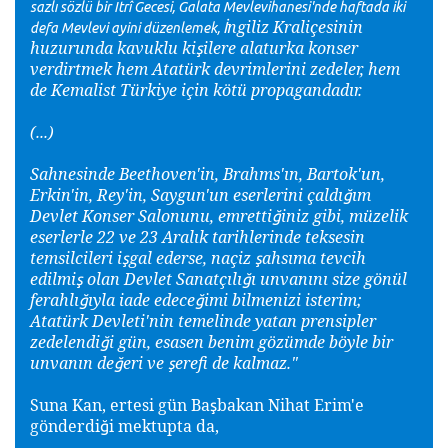
sazlı sözlü bir Itrî Gecesi, Galata Mevlevihanesi'nde haftada iki
ngiliz Kraliçesinin
İ
defa Mevlevi ayini düzenlemek,
huzurunda kavuklu ki
ilere alaturka konser
ş
verdirtmek hem Atatürk devrimlerini zedeler, hem
de Kemalist Türkiye için kötü propagandadır.
(...)
Sahnesinde Beethoven'in, Brahms'ın, Bartok'un,
Erkin'in, Rey'in, Saygun'un eserlerini çaldı
ım
ğ
Devlet Konser Salonunu, emretti
iniz gibi, müzelik
ğ
eserlerle 22 ve 23 Aralık tarihlerinde teksesin
temsilcileri i
gal ederse, naçiz
ahsıma tevcih
ş
ş
edilmi
olan Devlet Sanatçılı
ı unvanını size gönül
ş
ğ
ferahlı
ıyla iade edece
imi bilmenizi isterim;
ğ
ğ
Atatürk Devleti'nin temelinde yatan prensipler
zedelendi
i gün, esasen benim gözümde böyle bir
ğ
unvanın de
eri ve
erefi de kalmaz."
ğ
ş
Suna Kan, ertesi gün Ba
bakan Nihat Erim'e
ş
gönderdi
i mektupta da,
ğ