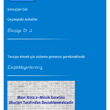
♪
zaten.
editör - 20.11.2022
Sonuçları Gör
♪
Geçmişteki Anketler
sayın müfit bey bilgilerinizi kontrol edi 6440 sayılı cso
kurulrş kanununda 4 b diye bir tanım yoktur
CÜNEYT BALKIZ - 15.11.2022
♫
Tavsiye Et
Tüm Mesajlar
Tavsiye etmek için sisteme girmeniz gerekmektedir.
Destekleyenlerimiz