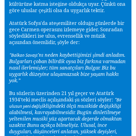
kültürüne katma iste
ine oldukça uyar. Çünkü ona
ğ
göre uluslar çe
itli olsa da uygarlık tektir.
ş
Atatürk Sofya'da ate
emiliter oldu
u günlerde bir
ş
ğ
gece Carmen operasını izlemeye gider. Sonradan
söyledikleri ise ulus, evrensellik ve müzik
açısından önemlidir,
öyle der:
ş
ı'nı neden kaybetti
imizi
imdi anladım.
ş
ğ
ş
“Balkan Sava
Bulgarları çoban bilirdik oysa biz farkına varmadan
nasıl ilerlemi
ler; tüm sanatçıları Bulgar. Biz bu
ş
uygarlık düzeyine ula
amazsak bize ya
am hakkı
ş
ş
yok.”
Bu sözlerin üzerinden 21 yıl geçer ve Atatürk
1934'teki meclis açılı
ındaki
u sözleri söyler:
ş
ş
“Bir
i
ikli
indeki ölçü musikide de
i
ikli
i
ğ
ş
ğ
ğ
ş
ğ
ulusun yeni de
alabilmesi, kavrayabilmesidir. Bugün dinletilmeye
yeltenilen musiki yüz a
artacak de
erde olmaktan
ğ
ğ
uzaktır. Bunu açıkça bilmeliyiz. Ulusal, ince
duyguları, dü
ünceleri anlatan, yüksek deyi
leri,
ş
ş