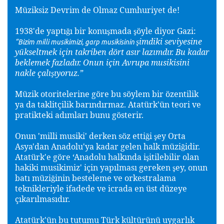
Müziksiz Devrim de Olmaz Cumhuriyet de!
1938'de yaptı
ı bir konu
mada
öyle diyor Gazi:
ğ
ş
ş
imdiki seviyesine
ş
“Bizim milli musikimizi, garp musikisinin
yükseltmek için takriben dört asır lazımdır. Bu kadar
beklemek fazladır. Onun için Avrupa musikisini
nakle çalı
ıyoruz.”
ş
Müzik otoritelerine göre bu söylem bir özentilik
ya da taklitçilik barındırmaz. Atatürk'ün teori ve
pratikteki adımları bunu gösterir.
Onun 'milli musiki' derken söz etti
i
ey Orta
ğ
ş
Asya'dan Anadolu'ya kadar gelen halk müzi
idir.
ğ
Atatürk'e göre ‘Anadolu halkında i
itilebilir olan
ş
hakiki musikimiz' için yapılması gereken
ey, onun
ş
batı müzi
inin besteleme ve orkestralama
ğ
teknikleriyle ifadede ve icrada en üst düzeye
çıkarılmasıdır.
Atatürk'ün bu tutumu Türk kültürünü uygarlık