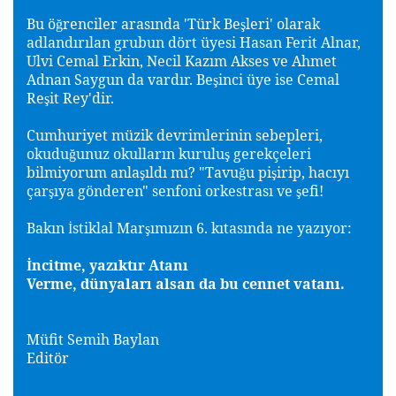
Bu ö
renciler arasında 'Türk Be
leri' olarak
ğ
ş
adlandırılan grubun dört üyesi Hasan Ferit Alnar,
Ulvi Cemal Erkin, Necil Kazım Akses ve Ahmet
Adnan Saygun da vardır. Be
inci üye ise Cemal
ş
Re
it Rey'dir.
ş
Cumhuriyet müzik devrimlerinin sebepleri,
okudu
unuz okulların kurulu
gerekçeleri
ğ
ş
bilmiyorum anla
ıldı mı? "Tavu
u pi
irip, hacıyı
ş
ğ
ş
çar
ıya gönderen" senfoni orkestrası ve
efi!
ş
ş
Bakın
stiklal Mar
ımızın 6. kıtasında ne yazıyor:
İ
ş
ncitme, yazıktır Atanı
İ
Verme, dünyaları alsan da bu cennet vatanı.
Müfit Semih Baylan
Editör