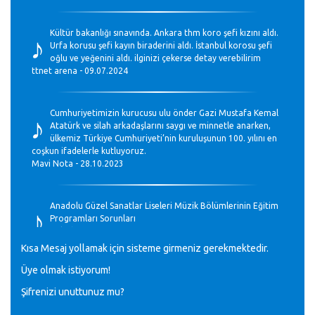
♪
Kültür bakanlığı sınavında. Ankara thm koro şefi kızını aldı.
Urfa korusu şefi kayın biraderini aldı. İstanbul korosu şefi
oğlu ve yeğenini aldı. ilginizi çekerse detay verebilirim
ttnet arena - 09.07.2024
♪
Cumhuriyetimizin kurucusu ulu önder Gazi Mustafa Kemal
Atatürk ve silah arkadaşlarını saygı ve minnetle anarken,
ülkemiz Türkiye Cumhuriyeti’nin kuruluşunun 100. yılını en
coşkun ifadelerle kutluyoruz.
Mavi Nota - 28.10.2023
♪
Anadolu Güzel Sanatlar Liseleri Müzik Bölümlerinin Eğitim
Programları Sorunları
Gülşah Sargın Kaptaş - 28.10.2023
Kısa Mesaj yollamak için sisteme girmeniz gerekmektedir.
♪
Üye olmak istiyorum!
GEÇMİŞ OLSUN TÜRKİYE!
Mavi Nota - 07.02.2023
Şifrenizi unuttunuz mu?