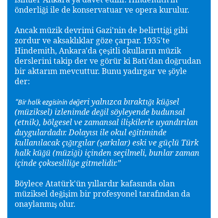
önderli
i ile de konservatuar ve opera kurulur.
ğ
Ancak müzik devrimi Gazi'nin de belirtti
i gibi
ğ
zordur ve aksaklıklar göze çarpar. 1935'te
Hindemith, Ankara'da çe
itli okulların müzik
ş
derslerini takip der ve görür ki Batı'dan do
rudan
ğ
bir aktarım mevcuttur. Bunu yadırgar ve
öyle
ş
der:
eri yalnızca bıraktı
ı kü
sel
ğ
ğ
ğ
“Bir halk ezgisinin de
(müziksel) izlenimde de
il söyleyende budunsal
ğ
(etnik), bölgesel ve zamansal ili
kilerle uyandırılan
ş
duygulardadır. Dolayısı ile okul e
itiminde
ğ
kullanılacak çı
ırgılar (
arkılar) eski ve güçlü Türk
ğ
ş
halk kü
ü (müzi
i) içinden seçilmeli, bunlar zaman
ğ
ğ
içinde çokseslili
e gitmelidir.”
ğ
Böylece Atatürk'ün yıllardır kafasında olan
müziksel de
i
im bir profesyonel tarafından da
ğ
ş
onaylanmı
olur.
ş