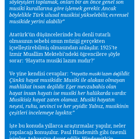
söyleyi
leri toplamak, onları bir an önce genel son
ş
musiki kurallarına göre i
lemek gerekir. Ancak
ş
böylelikle Türk ulusal musikisi yükselebilir, evrensel
musikide yerini alabilir
”
Atatürk'ün dü
üncelerinde bu denli tutarlı
ş
olmasının sebebi onun müzi
i gerçekten
ğ
içselle
tirebilmi
olmasından anla
ılır. 1925'te
ş
ş
ş
zmir Muallim Mektebi'ndeki ö
rencilere
öyle
İ
ğ
ş
sorar: ‘Hayatta musiki lazım mıdır?’
Ve yine kendisi cevaplar:
ildir.
ğ
“Hayatta musiki lazım de
Çünkü hayat musikidir. Musiki ile alakası olmayan
mahlûkat insan de
ildir. E
er mevzubahis olan
ğ
ğ
hayat insan hayatı ise musiki her halükarda vardır.
Musikisiz hayat zaten olamaz. Musiki hayatın
ne
esi, ruhu, sevinci ve her
eyidir. Yalnız, musikinin
ş
ş
çe
itleri incelemeye layıktır.”
ş
te bu konuda yıllarca ara
tırmalar yapılır, neler
İş
ş
yapılaca
ı konu
ulur.
Paul Hindemith gibi önemli
ğ
ş
isimler Ankara'ya davet edilir. Hindemith'in