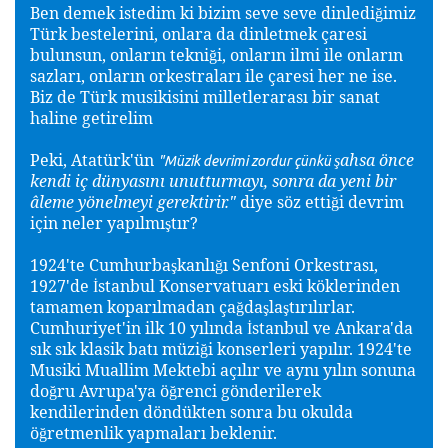
Ben demek istedim ki bizim seve seve dinledi
imiz
ğ
Türk bestelerini, onlara da dinletmek çaresi
bulunsun, onların tekni
i, onların ilmi ile onların
ğ
sazları, onların orkestraları ile çaresi her ne ise.
Biz de Türk musikisini milletlerarası bir sanat
haline getirelim
Peki, Atatürk'ün
ahsa önce
ş
"Müzik devrimi zordur çünkü
kendi iç dünyasını unutturmayı, sonra da yeni bir
âleme yönelmeyi gerektirir."
diye söz etti
i devrim
ğ
için neler yapılmı
tır?
ş
1924'te Cumhurba
kanlı
ı Senfoni Orkestrası,
ş
ğ
1927'de
stanbul Konservatuarı eski köklerinden
İ
tamamen koparılmadan ça
da
la
tırılırlar.
ğ
ş
ş
Cumhuriyet'in ilk 10 yılında
stanbul ve Ankara'da
İ
sık sık klasik batı müzi
i konserleri yapılır. 1924'te
ğ
Musiki Muallim Mektebi açılır ve aynı yılın sonuna
do
ru Avrupa'ya ö
renci gönderilerek
ğ
ğ
kendilerinden döndükten sonra bu okulda
ö
retmenlik yapmaları beklenir.
ğ