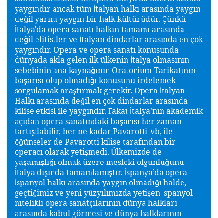
yaygındır ancak tüm
talyan halkı arasında yaygın
İ
de
il yarım yaygın bir halk kültürüdür. Çünkü
ğ
talya'da opera sanatı halkın tamamı arasında
İ
de
il elitistler ve
talyan dindarlar arasında en çok
ğ
İ
yaygındır. Opera ve opera sanatı konusunda
dünyada akla gelen ilk ülkenin
talya olmasının
İ
sebebinin ana kayna
ının Oratorium Tarikatının
ğ
ba
arısı olup olmadı
ı konusunu irdelemek
ş
ğ
sorgulamak ara
tırmak gerekir. Opera
talyan
ş
İ
Halkı arasında de
il en çok dindarlar arasında
ğ
kilise etkisi ile yaygındır. Fakat
talya’nın akademik
İ
açıdan opera sanatındaki ba
arısı her zaman
ş
tartı
ılabilir, her ne kadar Pavarotti
vb, ile
ş
ö
ünseler de Pavarotti kilise tarafından bir
ğ
operacı olarak yeti
medi. Ülkemizde de
ş
ya
amı
lı
ı olmak üzere mesleki olgunlu
unu
ş
ş
ğ
ğ
talya dı
ında tamamlamı
tır.
spanya’da opera
İ
ş
ş
İ
spanyol halkı arasında yaygın olmadı
ı halde,
İ
ğ
geçti
imiz ve yeni yüzyılımızda yeti
en
spanyol
ğ
ş
İ
nitelikli opera sanatçılarının dünya halkları
arasında kabul görmesi ve dünya halklarının