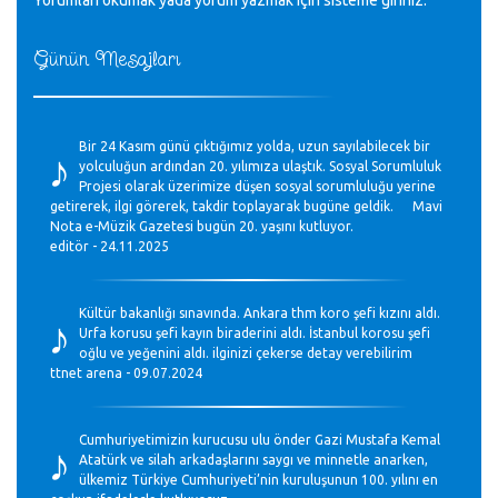
Günün Mesajları
♪
Bir 24 Kasım günü çıktığımız yolda, uzun sayılabilecek bir
yolculuğun ardından 20. yılımıza ulaştık. Sosyal Sorumluluk
Projesi olarak üzerimize düşen sosyal sorumluluğu yerine
getirerek, ilgi görerek, takdir toplayarak bugüne geldik. Mavi
Nota e-Müzik Gazetesi bugün 20. yaşını kutluyor.
editör - 24.11.2025
♪
Kültür bakanlığı sınavında. Ankara thm koro şefi kızını aldı.
Urfa korusu şefi kayın biraderini aldı. İstanbul korosu şefi
oğlu ve yeğenini aldı. ilginizi çekerse detay verebilirim
ttnet arena - 09.07.2024
♪
Cumhuriyetimizin kurucusu ulu önder Gazi Mustafa Kemal
Atatürk ve silah arkadaşlarını saygı ve minnetle anarken,
ülkemiz Türkiye Cumhuriyeti’nin kuruluşunun 100. yılını en