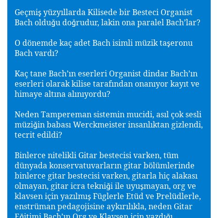
Geçmi
yüzyıllarda Kilisede bir Besteci Organist
ş
Bach oldu
u do
rudur, lakin ona paralel Bach’lar?
ğ
ğ
O dönemde kaç adet Bach isimli müzik ta
eronu
ş
Bach vardı?
Kaç tane Bach’ın eserleri Organist dindar Bach’ın
eserleri olarak kilise tarafından onanıyor kayıt ve
himaye altına alınıyordu?
Neden Tampereman sistemin mucidi, asıl çok sesli
müzi
in babası Werckmeister insanlıktan gizlendi,
ğ
tecrit edildi?
Binlerce nitelikli Gitar bestecisi varken, tüm
dünyada konservatuvarların gitar bölümlerinde
binlerce gitar bestecisi varken, gitarla hiç alakası
olmayan, gitar icra tekni
i ile uyu
mayan, org ve
ğ
ş
klavsen için yazılmı
Füglerle Etüd ve Prelüdlerle,
ş
enstrüman pedagojisine aykırılıkla, neden Gitar
E
itimi Bach’ın Org ve Klavsen için yazdı
ı
ğ
ğ