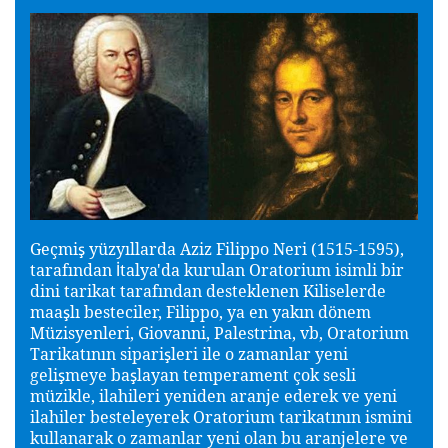
Geçmi
yüzyıllarda Aziz Filippo Neri (1515-1595),
ş
tarafından
talya'da kurulan Oratorium isimli bir
İ
dini tarikat tarafından desteklenen Kiliselerde
maa
lı besteciler, Filippo, ya en yakın dönem
ş
Müzisyenleri, Giovanni, Palestrina, vb, Oratorium
Tarikatının sipari
leri ile o zamanlar yeni
ş
geli
meye ba
layan temperament çok sesli
ş
ş
müzikle, ilahileri yeniden aranje ederek ve yeni
ilahiler besteleyerek Oratorium tarikatının ismini
kullanarak o zamanlar yeni olan bu aranjelere ve