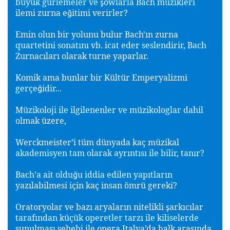
büyük gürlemeler ve
owlarla Bach müzikleri
ş
ilemi zurna e
itimi verirler?
ğ
Emin olun bir yolunu bulur Bach'ın zurna
quartetini sonatını vb. icat eder seslendirir, Bach
Zurnacıları olarak turne yaparlar.
Komik ama bunlar bir Kültür Emperyalizmi
gerçe
idir...
ğ
Müzikoloji ile ilgilenenler ve müzikologlar dahil
olmak üzere,
Werckmeister’i tüm dünyada kaç müzikal
akademisyen tam olarak ayrıntısı ile bilir, tanır?
Bach’a ait oldu
u iddia edilen yapıtların
ğ
yazılabilmesi için kaç insan ömrü gereki?
Oratoryolar ve bazı aryaların nitelikli
arkıcılar
ş
tarafından küçük operetler tarzı ile kiliselerde
sunulması sebebi ile opera Italya’da halk arasında