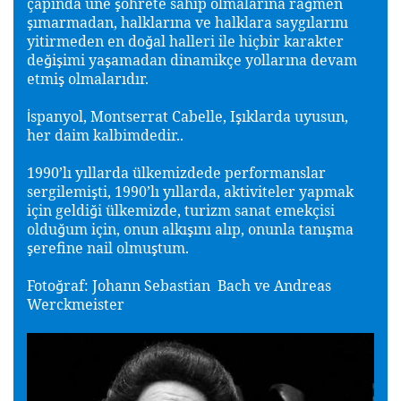
çapında üne
öhrete sahip olmalarına ra
men
ş
ğ
ımarmadan, halklarına ve halklara saygılarını
ş
yitirmeden en do
al halleri ile hiçbir karakter
ğ
de
i
imi ya
amadan dinamikçe yollarına devam
ğ
ş
ş
etmi
olmalarıdır.
ş
spanyol, Montserrat Cabelle, I
ıklarda uyusun,
İ
ş
her daim kalbimdedir..
1990’lı yıllarda ülkemizdede performanslar
sergilemi
ti, 1990’lı yıllarda, aktiviteler yapmak
ş
için geldi
i ülkemizde, turizm sanat emekçisi
ğ
oldu
um için, onun alkı
ını alıp, onunla tanı
ma
ğ
ş
ş
erefine nail olmu
tum.
ş
ş
Foto
raf: Johann Sebastian Bach ve Andreas
ğ
Werckmeister