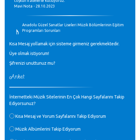
coşkun ifadelerle kutluyoruz.
Mavi Nota - 28.10.2023
♪
Anadolu Güzel Sanatlar Liseleri Müzik Bölümlerinin Eğitim
Programları Sorunları
Gülşah Sargın Kaptaş - 28.10.2023
Kısa Mesaj yollamak için sisteme girmeniz gerekmektedir.
♪
Üye olmak istiyorum!
GEÇMİŞ OLSUN TÜRKİYE!
Mavi Nota - 07.02.2023
Şifrenizi unuttunuz mu?
Anket
♪
30 yıl sonra karşılaşmak çok güzel Kurtuluş, teveccüh
etmişsin çok teşekkür ederim. Nerelerdesin? Bilgi verirsen
sevinirim, selamlar, sevgiler.
M.Semih Baylan - 08.01.2023
İnternetteki Müzik Sitelerinin En Çok Hangi Sayfalarını Takip
Ediyorsunuz?
♪
Değerli Müfit hocama en içten sevgi saygılarımı iletin
Kısa Mesaj ve Yorum Sayfalarını Takip Ediyorum
lütfen .Üniversite yıllarımda özel radyo yayıncılığı
yaptım.1994 yılında derginin bu daldaki ödülüne layık
Müzik Albümlerini Takip Ediyorum
görülmüştüm evde yıllar sonra plaketi buldum hadi bir
internetten arayayım dediğimde ikinci büyük şoku yaşadım 1994