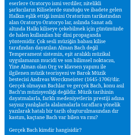
eserlere Oratoryo ismi verdiler, nitelikli
arkıcıların Kiliselerde sundu
u ve ibadete gelen
ş
ğ
Halkın e
lik etti
i ismini Oratorium tarikatından
ş
ğ
alan Oratoryo Oratoryo lar, aslında Sanat adı
altında Halkı kiliseye çekebilmek için günümüzde
de halen kullanılan bir dini propaganda
yöntemidir. Çok sesli müzi
in babası kilise
ğ
tarafından dayatılan Alman Bach de
il
ğ
Temperament sistemin, e
it aralıklı müzikal
ş
uygulamanın mucidi ve son bilimsel noktacısı,
Yine Alman olan Org ve klavsen yapımı ile
ilgilenen müzik teorisyeni ve Barok Müzik
bestecisi Andreas Werckmeister (1645-1706)’dir.
Gerçek olmayan Bachlar ve gerçek Bach, konu asıl
Bach’ın müzisyenli
i de
ildir. Müzik tarihinin
ğ
ğ
dayatmalarla, farklı medeniyetlerin prestiji adına
sayısız yanlı
larla alalamalarla taraflara yönelik
ş
yazılarak hatalı bir tarih olu
turulmasından dır
ş
kastım, kaçtane Bach var bilen va rmı?
Gerçek Bach kimdir hangisidir?