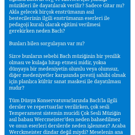
müzikleri ile dayatılarak verilir? Sadece Gitar mı?
Akla gelecek birçok enstrümanın asıl
bestecilerinin ilgili enstrümanın eserleri ile
pedagoji kuralı olarak e
itimi verilmesi
ğ
gerekirken neden Bach?
Bunları bilen sorgulayan var mı?
Sizce bunların sebebi Bach müzi
inin bir yenilik
ğ
olması ve kula
a hitap etmesi midir, yoksa
ğ
dünyaya bir medeniyetin olumlu veya olumsuz,
di
er medeniyetler kar
ısında prestij sahibi olmak
ğ
ş
için planlıca kültür sanat maskesi ile dayatılması
mıdır?
Tüm Dünya Konservatuvarlarında Bach'la ilgili
dersler ve repertuarlar verilirken, çok sesli
Temperament sistemin mucidi Çok Sesli Müzi
in
ğ
asıl babası Wercmeister’den neden bahsedilmez
ve onun eserleri derslerde neden i
lenmez? Acaba
ş
Werckmeister dindar de
il miydi? Meselenin ana
ğ