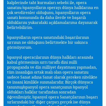
kalplerinde taht kurmaları sebebi ile, opera
sanatını
spanyolların operayı dünya halklarına en
İ
çok sevdirenler oldu
unu,
spanyolların opera
ğ
İ
sanatı konusunda da daha ilerde ve ba
arılı
ş
olduklarını yukarıdaki açıklamalarıma dayanarak
belirtebilirim.
spanyolların opera sanatındaki ba
arılarının
İ
ş
sırrının ne oldu
unu belirtmekte bir sakınca
ğ
görmüyorum.
spanyol operacılarının dünya halkları arasında
İ
kabul görmesinin sırrı taraflı dini milli
propaganda ve din milliyet dayatması yapmadan,
tüm insanlı
ın ortak malı olan opera sanatını
ğ
sadece Sanat adına Sanat olarak gereken nitelikte
ve insani kimlikle sunmalarıdır. Birçok dünyaca
tanınmı
spanyol opera sanatçısının
spanyol
ş
İ
İ
oldukları halklar tarafından sonradan
ö
renilmi
tir,
spanyol opera Sanatçılarının ba
arı
ğ
ş
İ
ş
sırlarındaki bir di
er çarpıcı gerçek ise dünya
ğ