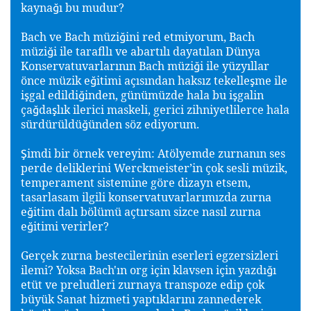
kayna
ı bu mudur?
ğ
Bach ve Bach müzi
ini red etmiyorum, Bach
ğ
müzi
i ile tarafllı ve abartılı dayatılan Dünya
ğ
Konservatuvarlarının Bach müzi
i ile yüzyıllar
ğ
önce müzik e
itimi açısından haksız tekelle
me ile
ğ
ş
i
gal edildi
inden, günümüzde hala bu i
galin
ş
ğ
ş
ça
da
lık ilerici maskeli, gerici zihniyetlilerce hala
ğ
ş
sürdürüldü
ünden söz ediyorum.
ğ
imdi bir örnek vereyim: Atölyemde zurnanın ses
Ş
perde deliklerini Werckmeister’in çok sesli müzik,
temperament sistemine göre dizayn etsem,
tasarlasam ilgili konservatuvarlarımızda zurna
e
itim dalı bölümü açtırsam sizce nasıl zurna
ğ
e
itimi verirler?
ğ
Gerçek zurna bestecilerinin eserleri egzersizleri
ilemi? Yoksa Bach'ın org için klavsen için yazdı
ı
ğ
etüt ve preludleri zurnaya transpoze edip çok
büyük Sanat hizmeti yaptıklarını zannederek