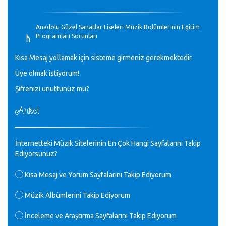
♪
Anadolu Güzel Sanatlar Liseleri Müzik Bölümlerinin Eğitim
Programları Sorunları
Gülşah Sargın Kaptaş - 28.10.2023
Kısa Mesaj yollamak için sisteme girmeniz gerekmektedir.
♪
Üye olmak istiyorum!
GEÇMİŞ OLSUN TÜRKİYE!
Mavi Nota - 07.02.2023
Şifrenizi unuttunuz mu?
Anket
♪
30 yıl sonra karşılaşmak çok güzel Kurtuluş, teveccüh
etmişsin çok teşekkür ederim. Nerelerdesin? Bilgi verirsen
sevinirim, selamlar, sevgiler.
M.Semih Baylan - 08.01.2023
İnternetteki Müzik Sitelerinin En Çok Hangi Sayfalarını Takip
Ediyorsunuz?
♪
Değerli Müfit hocama en içten sevgi saygılarımı iletin
Kısa Mesaj ve Yorum Sayfalarını Takip Ediyorum
lütfen .Üniversite yıllarımda özel radyo yayıncılığı
yaptım.1994 yılında derginin bu daldaki ödülüne layık
Müzik Albümlerini Takip Ediyorum
görülmüştüm evde yıllar sonra plaketi buldum hadi bir
internetten arayayım dediğimde ikinci büyük şoku yaşadım 1994
İnceleme ve Araştırma Sayfalarını Takip Ediyorum
de verdiği ödülü değerli hocam arşivinde fotoğraf larımız ile