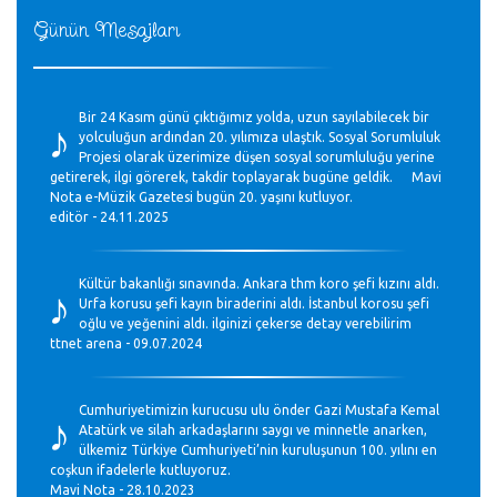
Günün Mesajları
♪
Bir 24 Kasım günü çıktığımız yolda, uzun sayılabilecek bir
yolculuğun ardından 20. yılımıza ulaştık. Sosyal Sorumluluk
Projesi olarak üzerimize düşen sosyal sorumluluğu yerine
getirerek, ilgi görerek, takdir toplayarak bugüne geldik. Mavi
Nota e-Müzik Gazetesi bugün 20. yaşını kutluyor.
editör - 24.11.2025
♪
Kültür bakanlığı sınavında. Ankara thm koro şefi kızını aldı.
Urfa korusu şefi kayın biraderini aldı. İstanbul korosu şefi
oğlu ve yeğenini aldı. ilginizi çekerse detay verebilirim
ttnet arena - 09.07.2024
♪
Cumhuriyetimizin kurucusu ulu önder Gazi Mustafa Kemal
Atatürk ve silah arkadaşlarını saygı ve minnetle anarken,
ülkemiz Türkiye Cumhuriyeti’nin kuruluşunun 100. yılını en
coşkun ifadelerle kutluyoruz.
Mavi Nota - 28.10.2023