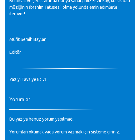
Bu ahval ve şerait altında dünya sanatçımız Fazıl Say, klasik batı
müziğinin İbrahim Tatlıses'i olma yolunda emin adımlarla
ilerliyor!
Müfit Semih Baylan
Editör
♫
Yazıyı Tavsiye Et
Yorumlar
Bu yazıya henüz yorum yapılmadı.
Yorumları okumak yada yorum yazmak için sisteme
giriniz
.