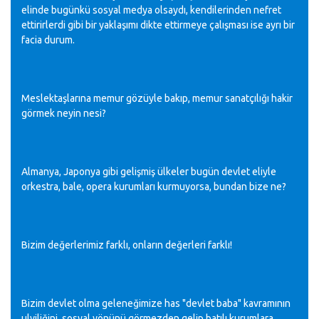
elinde bugünkü sosyal medya olsaydı, kendilerinden nefret
ettirirlerdi gibi bir yaklaşımı dikte ettirmeye çalışması ise ayrı bir
facia durum.
Meslektaşlarına memur gözüyle bakıp, memur sanatçılığı hakir
görmek neyin nesi?
Almanya, Japonya gibi gelişmiş ülkeler bugün devlet eliyle
orkestra, bale, opera kurumları kurmuyorsa, bundan bize ne?
Bizim değerlerimiz farklı, onların değerleri farklı!
Bizim devlet olma geleneğimize has "devlet baba" kavramının
ulviliğini, sosyal yönünü görmezden gelip batılı kurumlara