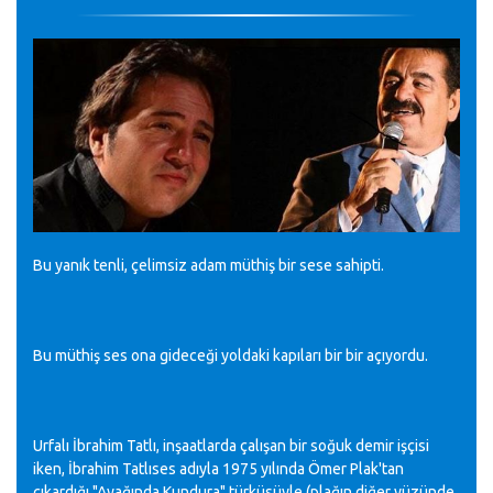
Bu yanık tenli, çelimsiz adam müthiş bir sese sahipti.
Bu müthiş ses ona gideceği yoldaki kapıları bir bir açıyordu.
Urfalı İbrahim Tatlı, inşaatlarda çalışan bir soğuk demir işçisi
iken, İbrahim Tatlıses adıyla 1975 yılında Ömer Plak'tan
çıkardığı "Ayağında Kundura" türküsüyle (plağın diğer yüzünde