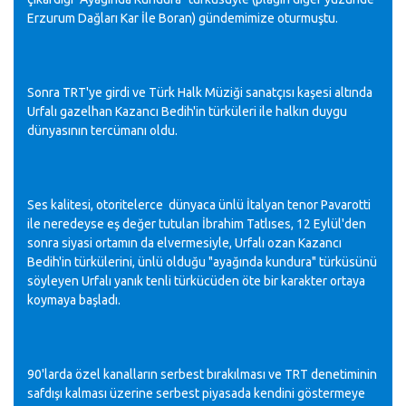
Erzurum Dağları Kar İle Boran) gündemimize oturmuştu.
Sonra TRT'ye girdi ve Türk Halk Müziği sanatçısı kaşesi altında
Urfalı gazelhan Kazancı Bedih'in türküleri ile halkın duygu
dünyasının tercümanı oldu.
Ses kalitesi, otoritelerce dünyaca ünlü İtalyan tenor Pavarotti
ile neredeyse eş değer tutulan İbrahim Tatlıses, 12 Eylül'den
sonra siyasi ortamın da elvermesiyle, Urfalı ozan Kazancı
Bedih'in türkülerini, ünlü olduğu "ayağında kundura" türküsünü
söyleyen Urfalı yanık tenli türkücüden öte bir karakter ortaya
koymaya başladı.
90'larda özel kanalların serbest bırakılması ve TRT denetiminin
safdışı kalması üzerine serbest piyasada kendini göstermeye