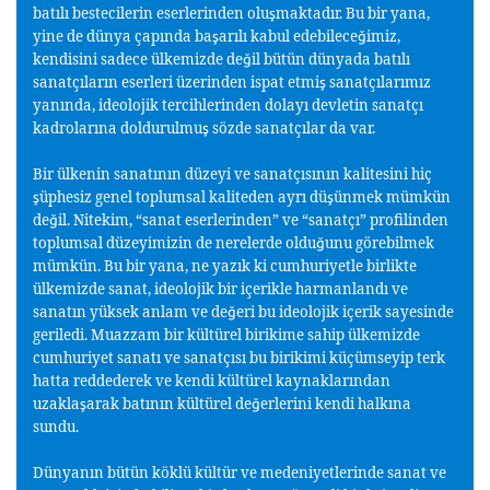
batılı bestecilerin eserlerinden olu
maktadır. Bu bir yana,
ş
yine de dünya çapında ba
arılı kabul edebilece
imiz,
ş
ğ
kendisini sadece ülkemizde de
il bütün dünyada batılı
ğ
sanatçıların eserleri üzerinden ispat etmi
sanatçılarımız
ş
yanında, ideolojik tercihlerinden dolayı devletin sanatçı
kadrolarına doldurulmu
sözde sanatçılar da var.
ş
Bir ülkenin sanatının düzeyi ve sanatçısının kalitesini hiç
üphesiz genel toplumsal kaliteden ayrı dü
ünmek mümkün
ş
ş
de
il. Nitekim, “sanat eserlerinden” ve “sanatçı” profilinden
ğ
toplumsal düzeyimizin de nerelerde oldu
unu görebilmek
ğ
mümkün. Bu bir yana, ne yazık ki cumhuriyetle birlikte
ülkemizde sanat, ideolojik bir içerikle harmanlandı ve
sanatın yüksek anlam ve de
eri bu ideolojik içerik sayesinde
ğ
geriledi. Muazzam bir kültürel birikime sahip ülkemizde
cumhuriyet sanatı ve sanatçısı bu birikimi küçümseyip terk
hatta reddederek ve kendi kültürel kaynaklarından
uzakla
arak batının kültürel de
erlerini kendi halkına
ş
ğ
sundu.
Dünyanın bütün köklü kültür ve medeniyetlerinde sanat ve