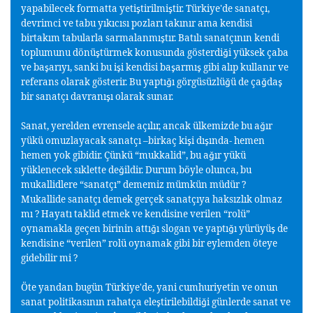
yapabilecek formatta yeti
tirilmi
tir. Türkiye'de sanatçı,
ş
ş
devrimci ve tabu yıkıcısı pozları takınır ama kendisi
birtakım tabularla sarmalanmı
tır. Batılı sanatçının kendi
ş
toplumunu dönü
türmek konusunda gösterdi
i yüksek çaba
ş
ğ
ve ba
arıyı, sanki bu i
i kendisi ba
armı
gibi alıp kullanır ve
ş
ş
ş
ş
referans olarak gösterir. Bu yaptı
ı görgüsüzlü
ü de ça
da
ğ
ğ
ğ
ş
bir sanatçı davranı
ı olarak sunar.
ş
Sanat, yerelden evrensele açılır, ancak ülkemizde bu a
ır
ğ
yükü omuzlayacak sanatçı –birkaç ki
i dı
ında- hemen
ş
ş
hemen yok gibidir. Çünkü “mukkalid”, bu a
ır yükü
ğ
yüklenecek sıklette de
ildir. Durum böyle olunca, bu
ğ
mukallidlere “sanatçı” dememiz mümkün müdür ?
Mukallide sanatçı demek gerçek sanatçıya haksızlık olmaz
mı ? Hayatı taklid etmek ve kendisine verilen “rolü”
oynamakla geçen birinin attı
ı slogan ve yaptı
ı yürüyü
de
ğ
ğ
ş
kendisine “verilen” rolü oynamak gibi bir eylemden öteye
gidebilir mi ?
Öte yandan bugün Türkiye'de, yani cumhuriyetin ve onun
sanat politikasının rahatça ele
tirilebildi
i günlerde sanat ve
ş
ğ