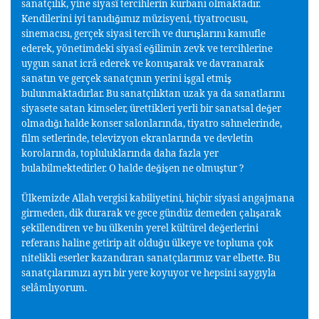
sanatçılık, yine siyasî tercihlerin kurbanı olmaktadır.
Kendilerini iyi tanıdı
ımız müzisyeni, tiyatrocusu,
ğ
sinemacısı, gerçek siyasi tercih ve duru
larını kamufle
ş
ederek, yönetimdeki siyasî e
ilimin zevk ve tercihlerine
ğ
uygun sanat icrâ ederek ve konu
arak ve davranarak
ş
sanatın ve gerçek sanatçının yerini i
gal etmi
ş
ş
bulunmaktadırlar. Bu sanatçılıktan uzak ya da sanatlarını
siyasete satan kimseler, ürettikleri yerli bir sanatsal de
er
ğ
olmadı
ı halde konser salonlarında, tiyatro sahnelerinde,
ğ
film setlerinde, televizyon ekranlarında ve devletin
korolarında, topluluklarında daha fazla yer
bulabilmektedirler. O halde de
i
en ne olmu
tur ?
ğ
ş
ş
Ülkemizde Allah vergisi kabiliyetini, hiçbir siyasi angajmana
girmeden, dik durarak ve gece gündüz demeden çalı
arak
ş
ekillendiren ve bu ülkenin yerel kültürel de
erlerini
ş
ğ
referans haline getirip ait oldu
u ülkeye ve topluma çok
ğ
nitelikli eserler kazandıran sanatçılarımız var elbette. Bu
sanatçılarımızı ayrı bir yere koyuyor ve hepsini saygıyla
selâmlıyorum.