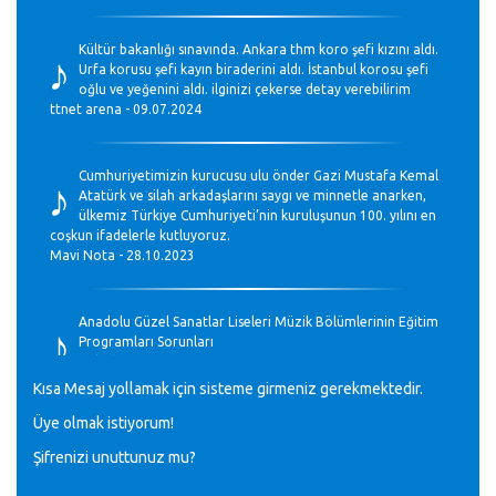
♪
Kültür bakanlığı sınavında. Ankara thm koro şefi kızını aldı.
Urfa korusu şefi kayın biraderini aldı. İstanbul korosu şefi
oğlu ve yeğenini aldı. ilginizi çekerse detay verebilirim
ttnet arena - 09.07.2024
♪
Cumhuriyetimizin kurucusu ulu önder Gazi Mustafa Kemal
Atatürk ve silah arkadaşlarını saygı ve minnetle anarken,
ülkemiz Türkiye Cumhuriyeti’nin kuruluşunun 100. yılını en
coşkun ifadelerle kutluyoruz.
Mavi Nota - 28.10.2023
♪
Anadolu Güzel Sanatlar Liseleri Müzik Bölümlerinin Eğitim
Programları Sorunları
Gülşah Sargın Kaptaş - 28.10.2023
Kısa Mesaj yollamak için sisteme girmeniz gerekmektedir.
♪
Üye olmak istiyorum!
GEÇMİŞ OLSUN TÜRKİYE!
Mavi Nota - 07.02.2023
Şifrenizi unuttunuz mu?