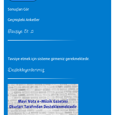
zaten.
editör - 20.11.2022
Sonuçları Gör
♪
Geçmişteki Anketler
sayın müfit bey bilgilerinizi kontrol edi 6440 sayılı cso
kurulrş kanununda 4 b diye bir tanım yoktur
CÜNEYT BALKIZ - 15.11.2022
♫
Tavsiye Et
Tüm Mesajlar
Tavsiye etmek için sisteme girmeniz gerekmektedir.
Destekleyenlerimiz