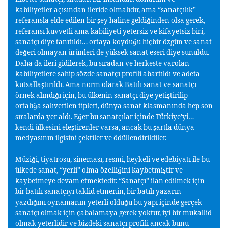
kabiliyetler açısından ileride olmalıdır, ama “sanatçılık”
referansla elde edilen bir
ey haline geldi
inden olsa gerek,
ş
ğ
referansı kuvvetli ama kabiliyeti yetersiz ve kifayetsiz biri,
sanatçı diye tanıtıldı… ortaya koydu
u hiçbir özgün ve sanat
ğ
de
eri olmayan ürünleri de yüksek sanat eseri diye sunuldu.
ğ
Daha da ileri gidilerek, bu sıradan ve herkeste varolan
kabiliyetlere sahip sözde sanatçı profili abartıldı ve adeta
kutsalla
tırıldı. Ama norm olarak Batılı sanat ve sanatçı
ş
örnek alındı
ı için, bu ülkenin sanatçı diye yeti
tirilip
ğ
ş
ortalı
a salıverilen tipleri, dünya sanat klasmanında hep son
ğ
sıralarda yer aldı. E
er bu sanatçılar içinde Türkiye'yi…
ğ
kendi ülkesini ele
tirenler varsa, ancak bu
artla dünya
ş
ş
medyasının ilgisini çektiler ve ödüllendirildiler.
Müzi
i, tiyatrosu, sineması, resmi, heykeli ve edebiyatı ile bu
ğ
ülkede sanat, “yerli” olma özelli
ini kaybetmi
tir ve
ğ
ş
kaybetmeye devam etmektedir. “Sanatçı” ilan edilmek için
bir batılı sanatçıyı taklid etmenin, bir batılı yazarın
yazdı
ını oynamanın yeterli oldu
u bu yapı içinde gerçek
ğ
ğ
sanatçı olmak için çabalamaya gerek yoktur, iyi bir mukallid
olmak yeterlidir ve bizdeki sanatçı profili ancak bunu