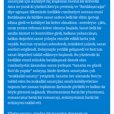
sanatçılık için kabiliyet hiç ku
kusuz önemli bir kriterdir.
ş
Ama ne yazık ki yüzünü Batı'ya çevirmi
ve “Batılıla
aca
ız”
ş
ş
ğ
diye u
ra
an ülkemizde özellikle cumhuriyet sonrası resmî
ğ
ş
Batılıla
ma ile birlikte sanat sadece belli bir elitin ipote
i
ş
ğ
altına girdi ve kabiliyet bir kriter olmaktan –neredeyse- çıktı,
onun yerine referans kriter olmaya ba
ladı. Sanat belli bir
ş
sınıfın hizmet ve kontrolüne girdi, halkına yabancıla
tı,
ş
halkın de
erleri sanat yoluyla rencide edildi hatta yok
ğ
sayıldı. Batı'nın oyunları sahnelendi, müzikleri çalındı, sanat
eserleri sergilendi. Dolayısıyla yerlilik geli
medi ve Batı'nın
ş
sanat de
erleri taklid edilmeye ba
landı. Bu yüzdendir ki
ğ
ş
özellikle resmî mânâda batılıla
mak demek olan
ş
cumhuriyetin ilanından sonra yerle
en “Sanatın en güzeli
ş
Batı'da yapılır” anlayı
ı, bizde üretken sanatçıdan çok
ş
“mukkalid sanatçı” yeti
tirdi. Sanatın her alanında Batı'yı
ş
taklid eden bu mukallid sanatçılar, sınırlı kabiliyetlerine
ra
men her zaman toplumun ilerisinde görüldü ve halkın da
ğ
böyle görmesi sa
landı. Yönetmenimiz Batılı bir yönetmeni,
ğ
romancımız batılı bir romancıyı, müzisyenimiz batılı bir
müzisyeni taklid etti.
Elbette sanatçı, sıradan bir insandan donanım ve