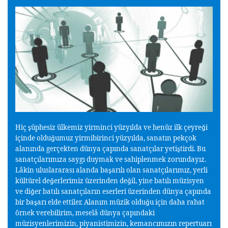
Hiç
üphesiz ülkemiz yirminci yüzyılda ve henüz ilk çeyre
i
ş
ğ
içinde oldu
umuz yirmibirinci yüzyılda, sanatın pekçok
ğ
alanında gerçekten dünya çapında sanatçılar yeti
tirdi. Bu
ş
sanatçılarımıza saygı duymak ve sahiplenmek zorundayız.
Lâkin uluslararası alanda ba
arılı olan sanatçılarımız, yerli
ş
kültürel de
erlerimiz üzerinden de
il, yine batılı müzisyen
ğ
ğ
ve di
er batılı sanatçıların eserleri üzerinden dünya çapında
ğ
bir ba
arı elde ettiler. Alanım müzik oldu
u için daha rahat
ş
ğ
örnek verebilirim, meselâ dünya çapındaki
müzisyenlerimizin, piyanistimizin, kemancımızın repertuarı