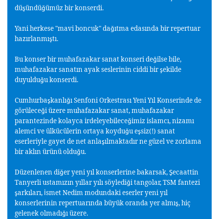
dü
ündü
ümüz bir konserdi.
ş
ğ
Yani herkese "mavi boncuk" da
ıtma edasında bir repertuar
ğ
hazırlanmı
tı.
ş
Bu konser bir muhafazakar sanat konseri de
ilse bile,
ğ
muhafazakar sanatın ayak seslerinin ciddi bir
ekilde
ş
duyuldu
u konserdi.
ğ
Cumhurba
kanlı
ı Senfoni Orkestrası Yeni Yıl Konserinde de
ş
ğ
görülece
i üzere muhafazakar sanat, muhafazakar
ğ
parantezinde kolayca irdeleyebilece
imiz islamcı, nizamı
ğ
alemci ve ülkücülerin ortaya koydu
u e
siz(!) sanat
ğ
ş
eserleriyle gayet de net anla
ılmaktadır ne güzel ve zorlama
ş
bir aklın ürünü oldu
u.
ğ
Düzenlenen di
er yeni yıl konserlerine bakarsak,
ecaattin
ğ
Ş
Tanyerli ustamızın yıllar yılı söyledi
i tangolar, TSM fantezi
ğ
arkıları,
smet Nedim modundaki eserler yeni yıl
ş
İ
konserlerinin repertuarında büyük oranda yer almı
, hiç
ş
gelenek olmadı
ı üzere.
ğ