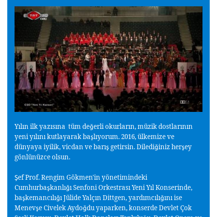
Yılın ilk yazısına tüm de
erli okurların, müzik dostlarının
ğ
yeni yılını kutlayarak ba
lıyorum. 2016, ülkemize ve
ş
dünyaya iyilik, vicdan ve barı
getirsin. Diledi
iniz her
ey
ş
ğ
ş
gönlünüzce olsun.
ef Prof. Rengim Gökmen'in yönetimindeki
Ş
Cumhurba
kanlı
ı Senfoni Orkestrası Yeni Yıl Konserinde,
ş
ğ
ba
kemancılı
ı Jülide Yalçın Dittgen, yardımcılı
ını ise
ş
ğ
ğ
Menev
e Civelek Aydo
du yaparken, konserde Devlet Çok
ş
ğ