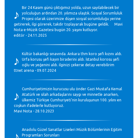
♪
Bir 24 Kasım günü çıktığımız yolda, uzun sayılabilecek bir
yolculuğun ardından 20. yılımıza ulaştık. Sosyal Sorumluluk
Projesi olarak üzerimize düşen sosyal sorumluluğu yerine
getirerek, ilgi görerek, takdir toplayarak bugüne geldik. Mavi
Nota e-Müzik Gazetesi bugün 20. yaşını kutluyor.
editör - 24.11.2025
♪
Kültür bakanlığı sınavında. Ankara thm koro şefi kızını aldı.
Urfa korusu şefi kayın biraderini aldı. İstanbul korosu şefi
oğlu ve yeğenini aldı. ilginizi çekerse detay verebilirim
ttnet arena - 09.07.2024
♪
Cumhuriyetimizin kurucusu ulu önder Gazi Mustafa Kemal
Atatürk ve silah arkadaşlarını saygı ve minnetle anarken,
ülkemiz Türkiye Cumhuriyeti’nin kuruluşunun 100. yılını en
coşkun ifadelerle kutluyoruz.
Mavi Nota - 28.10.2023
♪
Anadolu Güzel Sanatlar Liseleri Müzik Bölümlerinin Eğitim
Programları Sorunları