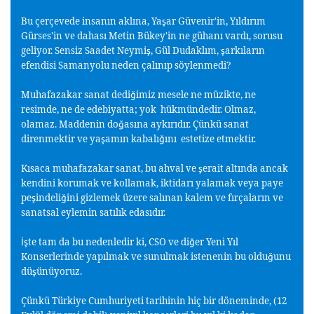
Bu çerçevede insanın aklına, Ya
ar Güvenir'in, Yıldırım
ş
Gürses'in ve dahası Metin Bükey'in ne gühanı vardı, sorusu
geliyor. Sensiz Saadet Neymi
, Gül Dudaklım,
arkıların
ş
ş
efendisi Samanyolu neden çalınıp söylenmedi?
Muhafazakar sanat dedi
imiz mesele ne müzikte, ne
ğ
resimde, ne de edebiyatta; yok hükmündedir. Olmaz,
olamaz. Maddenin do
asına aykırıdır. Çünkü sanat
ğ
direnmektir ve ya
amın kabalı
ını estetize etmektir.
ş
ğ
Kısaca muhafazakar sanat, bu ahval ve
erait altında ancak
ş
kendini korumak ve kollamak, iktidarı yalamak veya paye
pe
indeli
ini gizlemek üzere salınan kalem ve fırçaların ve
ş
ğ
sanatsal eylemin satılık edasıdır.
te tam da bu nedenledir ki, CSO ve di
er Yeni Yıl
İş
ğ
Konserlerinde yapılmak ve sunulmak istenenin bu oldu
unu
ğ
dü
ünüyoruz.
ş
Çünkü Türkiye Cumhuriyeti tarihinin hiç bir döneminde, (12