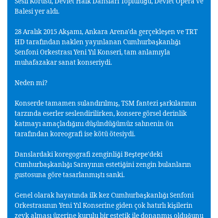
Sesli Korusu, Devlet Halk Dansları Toplulu
u, Devlet Opera ve
ğ
Balesi yer aldı.
28 Aralık 2015 Ak
amı, Ankara Arena'da gerçekle
en ve TRT
ş
ş
HD tarafından naklen yayınlanan Cumhurba
kanlı
ı
ş
ğ
Senfoni Orkestrası Yeni Yıl Konseri, tam anlamıyla
muhafazakar sanat konseriydi.
Neden mi?
Konserde tamamen sulandırılmı
, TSM fantezi
arkılarının
ş
ş
tarzında eserler seslendirilirken, konsere görsel derinlik
katmayı amaçladı
ını dü
ündü
ümüz sahnenin ön
ğ
ş
ğ
tarafından koreografi ise kötü ötesiydi.
Danslardaki koregografi zenginli
i Be
tepe'deki
ğ
ş
Cumhurba
kanlı
ı Sarayının esteti
ini zengin bulanların
ş
ğ
ğ
gustosuna göre tasarlanmı
tı sanki.
ş
Genel olarak hayatında ilk kez Cumhurba
kanlı
ı Senfoni
ş
ğ
Orkestrasının Yeni Yıl Konserine giden çok hatırlı ki
ilerin
ş
zevk alması üzerine kurulu bir estetik ile donanmı
oldu
unu
ş
ğ