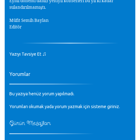
Eylül dönemi dahil) yeniyıl konserleri bu yıl ki kadar
sulandırılmamı
tı.
ş
Müfit Semih Baylan
Editör
♫
Yazıyı Tavsiye Et
Yorumlar
Bu yazıya henüz yorum yapılmadı.
Yorumları okumak yada yorum yazmak için sisteme
giriniz
.
Günün Mesajları