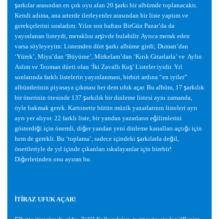
ş
arkılar arasından en çok oyu alan 20
ş
arkı bir albümde toplanacaktı.
Kendi adıma, ana arterde ilerleyenler arasından bir liste yaptım ve
gerekçelerini sıraladım. Yılın son haftası BirGün Pazar’da da
yayınlanan listeydi, meraklısı ar
ş
ivde bulabilir. Ayrıca merak eden
varsa söyleyeyim: Listemden dört
ş
arkı albüme girdi; Duman’dan
‘Yürek’, Miya’dan ‘Büyüme’, Mirkelam’dan ‘Kırık Gitarlarla’ ve Aylin
Aslım ve Teoman düeti olan ‘
İ
ki Zavallı Ku
ş
’ Listeler iyidir. Yıl
sonlarında farklı listelerin yayınlanması, birbiri ardına “en iyiler”
albümlerinin piyasaya çıkması her dem ufuk açar. Bu albüm, 17
ş
arkılık
bir önerinin ötesinde 137
ş
arkılık bir dinleme listesi aynı zamanda,
öyle bakmak gerek. Kartonette bütün müzik yazarlarının listeleri ayrı
ayrı yer alıyor. 22 farklı liste, bir yandan yazarların e
ğ
ilimlerini
gösterdi
ğ
i için önemli, di
ğ
er yandan yeni dinleme kanalları açtı
ğ
ı için
hem de gerekli. Bu ‘toplama’, sadece içindeki
ş
arkılarla de
ğ
il,
önerileriyle de yıl içinde çıkanları ıskalayanlar için birebir!
Di
ğ
erlerinden onu ayıran bu.
İ
T
İ
RAZ UFUK AÇAR!