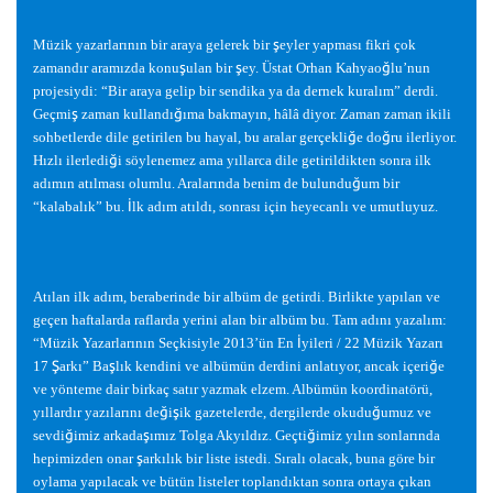
Müzik yazarlarının bir araya gelerek bir
ş
eyler yapması fikri çok
zamandır aramızda konu
ş
ulan bir
ş
ey. Üstat Orhan Kahyao
ğ
lu’nun
projesiydi: “Bir araya gelip bir sendika ya da dernek kuralım” derdi.
Geçmi
ş
zaman kullandı
ğ
ıma bakmayın, hâlâ diyor. Zaman zaman ikili
sohbetlerde dile getirilen bu hayal, bu aralar gerçekli
ğ
e do
ğ
ru ilerliyor.
Hızlı ilerledi
ğ
i söylenemez ama yıllarca dile getirildikten sonra ilk
adımın atılması olumlu. Aralarında benim de bulundu
ğ
um bir
“kalabalık” bu.
İ
lk adım atıldı, sonrası için heyecanlı ve umutluyuz.
Atılan ilk adım, beraberinde bir albüm de getirdi. Birlikte yapılan ve
geçen haftalarda raflarda yerini alan bir albüm bu. Tam adını yazalım:
“Müzik Yazarlarının Seçkisiyle 2013’ün En
İ
yileri / 22 Müzik Yazarı
17
Ş
arkı” Ba
ş
lık kendini ve albümün derdini anlatıyor, ancak içeri
ğ
e
ve yönteme dair birkaç satır yazmak elzem. Albümün koordinatörü,
yıllardır yazılarını de
ğ
i
ş
ik gazetelerde, dergilerde okudu
ğ
umuz ve
sevdi
ğ
imiz arkada
ş
ımız Tolga Akyıldız. Geçti
ğ
imiz yılın sonlarında
hepimizden onar
ş
arkılık bir liste istedi. Sıralı olacak, buna göre bir
oylama yapılacak ve bütün listeler toplandıktan sonra ortaya çıkan