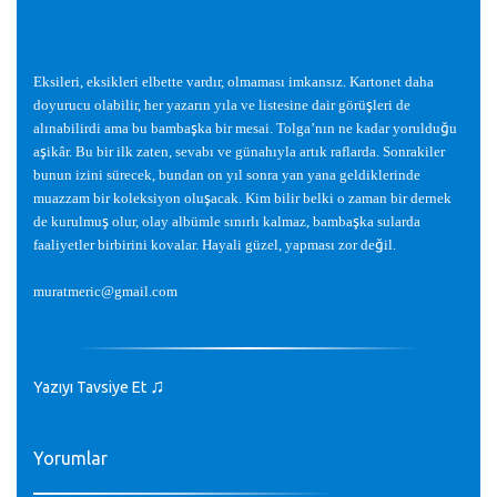
Eksileri, eksikleri elbette vardır, olmaması imkansız. Kartonet daha
doyurucu olabilir, her yazarın yıla ve listesine dair görü
ş
leri de
alınabilirdi ama bu bamba
ş
ka bir mesai. Tolga’nın ne kadar yoruldu
ğ
u
a
ş
ikâr. Bu bir ilk zaten, sevabı ve günahıyla artık raflarda. Sonrakiler
bunun izini sürecek, bundan on yıl sonra yan yana geldiklerinde
muazzam bir koleksiyon olu
ş
acak. Kim bilir belki o zaman bir dernek
de kurulmu
ş
olur, olay albümle sınırlı kalmaz, bamba
ş
ka sularda
faaliyetler birbirini kovalar. Hayali güzel, yapması zor de
ğ
il.
muratmeric@gmail.com
♫
Yazıyı Tavsiye Et
Yorumlar