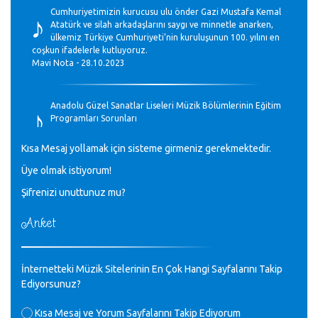
♪
Cumhuriyetimizin kurucusu ulu önder Gazi Mustafa Kemal
Atatürk ve silah arkadaşlarını saygı ve minnetle anarken,
ülkemiz Türkiye Cumhuriyeti’nin kuruluşunun 100. yılını en
coşkun ifadelerle kutluyoruz.
Mavi Nota - 28.10.2023
♪
Anadolu Güzel Sanatlar Liseleri Müzik Bölümlerinin Eğitim
Programları Sorunları
Gülşah Sargın Kaptaş - 28.10.2023
Kısa Mesaj yollamak için sisteme girmeniz gerekmektedir.
♪
Üye olmak istiyorum!
GEÇMİŞ OLSUN TÜRKİYE!
Mavi Nota - 07.02.2023
Şifrenizi unuttunuz mu?
Anket
♪
30 yıl sonra karşılaşmak çok güzel Kurtuluş, teveccüh
etmişsin çok teşekkür ederim. Nerelerdesin? Bilgi verirsen
sevinirim, selamlar, sevgiler.
M.Semih Baylan - 08.01.2023
İnternetteki Müzik Sitelerinin En Çok Hangi Sayfalarını Takip
Ediyorsunuz?
Değerli Müfit hocama en içten sevgi saygılarımı iletin
Kısa Mesaj ve Yorum Sayfalarını Takip Ediyorum