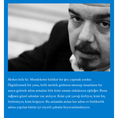
Herkes bilir ki: Memlekette birlikte bir
ş
ey yapmak zordur.
Örgütlenmek bir yana, belli meslek grubuna mensup insanların bir
araya gelerek adım atmaları bile kimi zaman imkânsıza e
ş
de
ğ
er. Buna
ra
ğ
men güzel adımlar var, atılıyor. Kimi çok yava
ş
ilerliyor, kimi hiç
ilerlemiyor, kimi ko
ş
uyor. Bu anlamda atılan her adım ve birliktelik
adına yapılan bütün iyi niyetli çabalar heyecanlandırıyor.