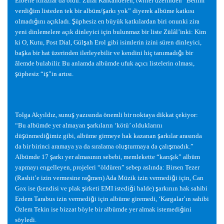
Elbette itirazlar da oldu: Zülâl Kalkandelen, twitter üzerinden “Benim
verdi
ğ
im listeden tek bir albüm/
ş
arkı yok” diyerek albüme katkısı
olmadı
ğ
ını açıkladı.
Ş
üphesiz en büyük katkılardan biri onunki zira
yeni dinlemelere açık dinleyici için bulunmaz bir liste Zülâl’inki: Kim
ki O, Kutu, Post Dial, Gül
ş
ah Erol gibi isimlerin izini süren dinleyici,
ba
ş
ka bir hat üzerinden ilerleyebilir ve kendini hiç tanımadı
ğ
ı bir
âlemde bulabilir. Bu anlamda albümde ufuk açıcı listelerin olması,
ş
üphesiz “i
ş
”in artısı.
Tolga Akyıldız, sunu
ş
yazısında önemli bir noktaya dikkat çekiyor:
“Bu albümde yer almayan
ş
arkıların ‘kötü’ olduklarını
dü
ş
ünmedi
ğ
imiz gibi, albüme girmeye hak kazanan
ş
arkılar arasında
da bir birinci aramaya ya da sıralama olu
ş
turmaya da çalı
ş
madık.”
Albümde 17
ş
arkı yer almasının sebebi, memlekette “karı
ş
ık” albüm
yapmayı engelleyen, projeleri “öldüren” sebep aslında: Birsen Tezer
(Rashit’e izin vermesine ra
ğ
men) Ada Müzik izin vermedi
ğ
i için, Can
Gox ise (kendisi ve plak
ş
irketi EMI istedi
ğ
i halde)
ş
arkının hak sahibi
Erdem Tarabus izin vermedi
ğ
i için albüme giremedi, ‘Kargalar’ın sahibi
Özlem Tekin ise bizzat böyle bir albümde yer almak istemedi
ğ
ini
söyledi.