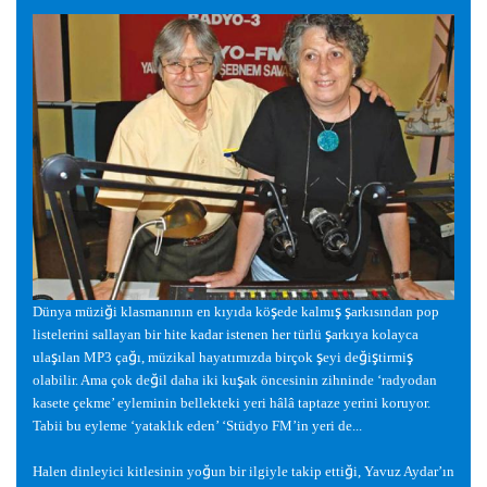
ğ
ş
ş
ş
Dünya müzi
i klasmanının en kıyıda kö
ede kalmı
arkısından pop
ş
listelerini sallayan bir hite kadar istenen her türlü
arkıya kolayca
ş
ğ
ş
ğ
ş
ş
ula
ılan MP3 ça
ı, müzikal hayatımızda birçok
eyi de
i
tirmi
ğ
ş
olabilir. Ama çok de
il daha iki ku
ak öncesinin zihninde ‘radyodan
kasete çekme’ eyleminin bellekteki yeri hâlâ taptaze yerini koruyor.
Tabii bu eyleme ‘yataklık eden’ ‘Stüdyo FM’in yeri de...
ğ
ğ
Halen dinleyici kitlesinin yo
un bir ilgiyle takip etti
i, Yavuz Aydar’ın