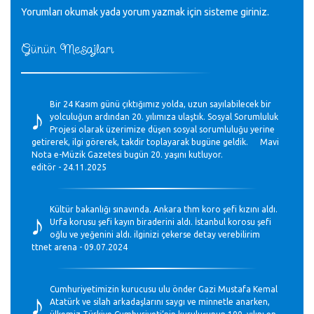
Yorumları okumak yada yorum yazmak için sisteme
giriniz
.
Günün Mesajları
♪
Bir 24 Kasım günü çıktığımız yolda, uzun sayılabilecek bir
yolculuğun ardından 20. yılımıza ulaştık. Sosyal Sorumluluk
Projesi olarak üzerimize düşen sosyal sorumluluğu yerine
getirerek, ilgi görerek, takdir toplayarak bugüne geldik. Mavi
Nota e-Müzik Gazetesi bugün 20. yaşını kutluyor.
editör - 24.11.2025
♪
Kültür bakanlığı sınavında. Ankara thm koro şefi kızını aldı.
Urfa korusu şefi kayın biraderini aldı. İstanbul korosu şefi
oğlu ve yeğenini aldı. ilginizi çekerse detay verebilirim
ttnet arena - 09.07.2024
♪
Cumhuriyetimizin kurucusu ulu önder Gazi Mustafa Kemal
Atatürk ve silah arkadaşlarını saygı ve minnetle anarken,