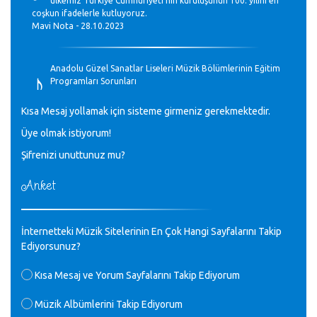
ülkemiz Türkiye Cumhuriyeti’nin kuruluşunun 100. yılını en
coşkun ifadelerle kutluyoruz.
Mavi Nota - 28.10.2023
♪
Anadolu Güzel Sanatlar Liseleri Müzik Bölümlerinin Eğitim
Programları Sorunları
Gülşah Sargın Kaptaş - 28.10.2023
Kısa Mesaj yollamak için sisteme girmeniz gerekmektedir.
♪
Üye olmak istiyorum!
GEÇMİŞ OLSUN TÜRKİYE!
Mavi Nota - 07.02.2023
Şifrenizi unuttunuz mu?
Anket
♪
30 yıl sonra karşılaşmak çok güzel Kurtuluş, teveccüh
etmişsin çok teşekkür ederim. Nerelerdesin? Bilgi verirsen
sevinirim, selamlar, sevgiler.
M.Semih Baylan - 08.01.2023
İnternetteki Müzik Sitelerinin En Çok Hangi Sayfalarını Takip
Ediyorsunuz?
♪
Değerli Müfit hocama en içten sevgi saygılarımı iletin
Kısa Mesaj ve Yorum Sayfalarını Takip Ediyorum
lütfen .Üniversite yıllarımda özel radyo yayıncılığı
yaptım.1994 yılında derginin bu daldaki ödülüne layık
Müzik Albümlerini Takip Ediyorum
görülmüştüm evde yıllar sonra plaketi buldum hadi bir