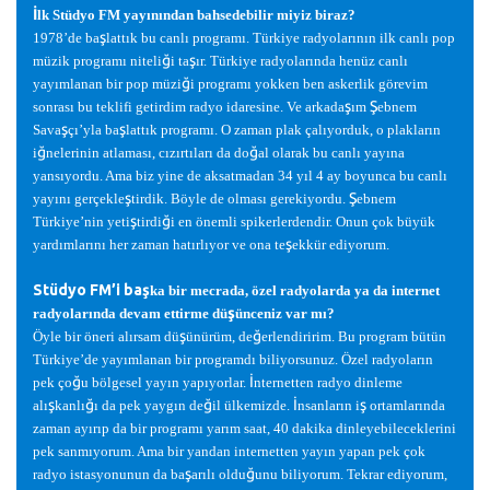
İ
lk Stüdyo FM yayınından bahsedebilir miyiz biraz?
ş
1978’de ba
lattık bu canlı programı. Türkiye radyolarının ilk canlı pop
ğ
ş
müzik programı niteli
i ta
ır. Türkiye radyolarında henüz canlı
ğ
yayımlanan bir pop müzi
i programı yokken ben askerlik görevim
ş
Ş
sonrası bu teklifi getirdim radyo idaresine. Ve arkada
ım
ebnem
ş
ş
Sava
çı’yla ba
lattık programı. O zaman plak çalıyorduk, o plakların
ğ
ğ
i
nelerinin atlaması, cızırtıları da do
al olarak bu canlı yayına
yansıyordu. Ama biz yine de aksatmadan 34 yıl 4 ay boyunca bu canlı
ş
Ş
yayını gerçekle
tirdik. Böyle de olması gerekiyordu.
ebnem
ş
ğ
Türkiye’nin yeti
tirdi
i en önemli spikerlerdendir. Onun çok büyük
ş
yardımlarını her zaman hatırlıyor ve ona te
ekkür ediyorum.
Stüdyo FM’i ba
ş
ka bir mecrada, özel radyolarda ya da internet
ş
radyolarında devam ettirme dü
ünceniz var mı?
ş
ğ
Öyle bir öneri alırsam dü
ünürüm, de
erlendiririm. Bu program bütün
Türkiye’de yayımlanan bir programdı biliyorsunuz. Özel radyoların
ğ
İ
pek ço
u bölgesel yayın yapıyorlar.
nternetten radyo dinleme
ş
ğ
ğ
İ
ş
alı
kanlı
ı da pek yaygın de
il ülkemizde.
nsanların i
ortamlarında
zaman ayırıp da bir programı yarım saat, 40 dakika dinleyebileceklerini
pek sanmıyorum. Ama bir yandan internetten yayın yapan pek çok
ş
ğ
radyo istasyonunun da ba
arılı oldu
unu biliyorum. Tekrar ediyorum,