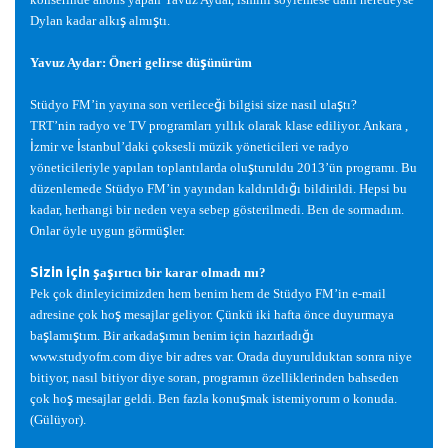
ş
ş
Dylan kadar alkı
almı
tı.
ş
Yavuz Aydar: Öneri gelirse dü
ünürüm
ğ
ş
Stüdyo FM’in yayına son verilece
i bilgisi size nasıl ula
tı?
TRT’nin radyo ve TV programları yıllık olarak klase ediliyor. Ankara ,
İ
İ
zmir ve
stanbul’daki çoksesli müzik yöneticileri ve radyo
ş
yöneticileriyle yapılan toplantılarda olu
turuldu 2013’ün programı. Bu
ğ
düzenlemede Stüdyo FM’in yayından kaldırıldı
ı bildirildi. Hepsi bu
kadar, herhangi bir neden veya sebep gösterilmedi. Ben de sormadım.
ş
Onlar öyle uygun görmü
ler.
Sizin için
ş
ş
a
ırtıcı bir karar olmadı mı?
Pek çok dinleyicimizden hem benim hem de Stüdyo FM’in e-mail
ş
adresine çok ho
mesajlar geliyor. Çünkü iki hafta önce duyurmaya
ş
ş
ş
ğ
ba
lamı
tım. Bir arkada
ımın benim için hazırladı
ı
www.studyofm.com diye bir adres var. Orada duyurulduktan sonra niye
bitiyor, nasıl bitiyor diye soran, programın özelliklerinden bahseden
ş
ş
çok ho
mesajlar geldi. Ben fazla konu
mak istemiyorum o konuda.
(Gülüyor).