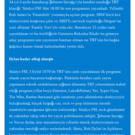
Ş
ş
ğ
34 yıl 4 aydır hazırlayıp
ebnem Sava
çı’yla beraber sundu
u TRT
ğ
klasi
i ‘Stüdyo FM’ dün 18.00’de son programını yayımladı. Yıllardır
Bob James’in ‘Farandole’ yorumuyla açılan program, 3804’üncü kez
ş
ğ
dinleyicinin kar
ısına çıktı ve ABD’li caz/rock toplulu
u Oregon’un
yeni albümü ‘Family Tree’yle veda etti. Neredeyse 35 yıldır canlı
ğ
yayımlanan ve bu özelli
iyle Guinness Rekorlar Kitabı’na girmeye
ş
aday programın son yayınının banttan olması ise TRT’nin bir ba
ka
ş
ş
a
ırtıcı kararı olarak hafızalardaki yerini aldı.
ş
ş
Dylan kadar alkı
almı
tı
Stüdyo FM, 3 Eylül 1978’de TRT’nin canlı yayımlanan ilk programı
ş
ş
olarak yayın hayatına ba
lamı
tı. Plaklarla beraber canlı yayın
ğ
yapmanın teknik zorluklarına ra
men dönemin TRT yönetiminin kabul
ğ
etti
i program yıllar boyu Emerson, Lake&Palmer, Yes, Sypro Gyra,
The Who, Barbra Streisand gibi isimlerin yeni albümlerini dinleyiciyle
ş
ş
ş
ğ
bulu
turmu
, birçok ku
a
ı caz, rock ve pop türlerinin önemli
ş
ş
ş
isimleriyle tanı
tırma i
levini üstlenmi
ti. Stüdyo FM, rock gündemini
Ş
ş
de yakından takip eden bir yayın politikasına sahipti.
ebnem Sava
çı
ve Yavuz Aydar, titiz sunumlarıyla yıllardır müzik dinleyicisinin en
ğ
yakından tanıdı
ı radyo seslerindendi. Hatta, Bob Dylan’ın Açıkhava
konserinde anons yapan Yavuz Aydar, ismini söylemese dahi neredeyse