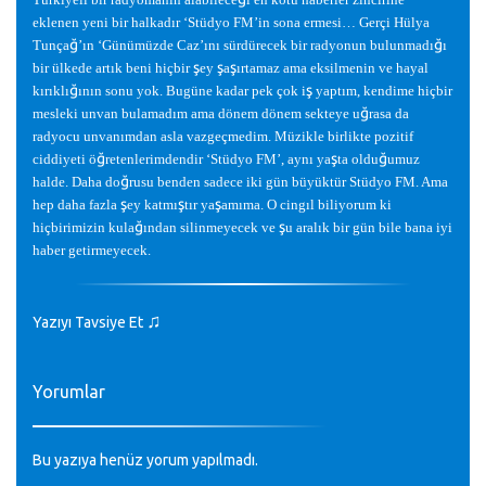
eklenen yeni bir halkadır ‘Stüdyo FM’in sona ermesi… Gerçi Hülya
ğ
ğ
Tunça
’ın ‘Günümüzde Caz’ını sürdürecek bir radyonun bulunmadı
ı
ş
ş
ş
bir ülkede artık beni hiçbir
ey
a
ırtamaz ama eksilmenin ve hayal
ğ
ş
kırıklı
ının sonu yok. Bugüne kadar pek çok i
yaptım, kendime hiçbir
ğ
mesleki unvan bulamadım ama dönem dönem sekteye u
rasa da
radyocu unvanımdan asla vazgeçmedim. Müzikle birlikte pozitif
ğ
ş
ğ
ciddiyeti ö
retenlerimdendir ‘Stüdyo FM’, aynı ya
ta oldu
umuz
ğ
halde. Daha do
rusu benden sadece iki gün büyüktür Stüdyo FM. Ama
ş
ş
ş
hep daha fazla
ey katmı
tır ya
amıma. O cingıl biliyorum ki
ğ
ş
hiçbirimizin kula
ından silinmeyecek ve
u aralık bir gün bile bana iyi
haber getirmeyecek.
♫
Yazıyı Tavsiye Et
Yorumlar
Bu yazıya henüz yorum yapılmadı.