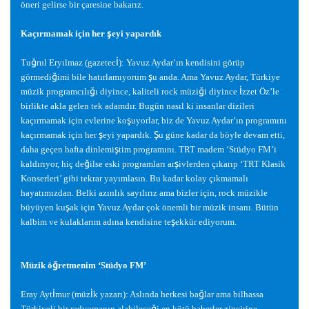
öneri gelirse bir çaresine bakarız.
ş
Kaçırmamak için her
eyi yapardık
ğ
İ
Tu
rul Eryılmaz (gazetec
): Yavuz Aydar’ın kendisini görüp
ğ
ş
görmedi
imi bile hatırlamıyorum
u anda. Ama Yavuz Aydar, Türkiye
ğ
ğ
İ
müzik programcılı
ı diyince, kaliteli rock müzi
i diyince
zzet Öz’le
birlikte akla gelen tek adamdır. Bugün nasıl ki insanlar dizileri
ş
kaçırmamak için evlerine ko
uyorlar, biz de Yavuz Aydar’ın programını
ş
Ş
kaçırmamak için her
eyi yapardık.
u güne kadar da böyle devam etti,
ş
daha geçen hafta dinlemi
tim programını. TRT madem ‘Stüdyo FM’i
ğ
ş
kaldırıyor, hiç de
ilse eski programları ar
ivlerden çıkarıp ‘TRT Klasik
Konserleri’ gibi tekrar yayımlasın. Bu kadar kolay çıkmamalı
hayatımızdan. Belki azınlık sayılırız ama bizler için, rock müzikle
ş
büyüyen ku
ak için Yavuz Aydar çok önemli bir müzik insanı. Bütün
ş
kalbim ve kulaklarım adına kendisine te
ekkür ediyorum.
ğ
Müzik ö
retmenim ‘Stüdyo FM’
İ
İ
ğ
Eray Ayt
mur (müz
k yazarı): Aslında herkesi ba
lar ama bilhassa
ğ
Türkiyeli bir radyomanın alabilece
i en kötü haberler zincirine