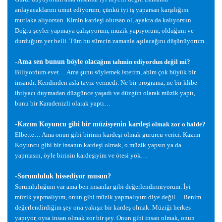
anlayacaklarını umut ediyorum; çünkü iyi i
ş
yaparsan kar
ş
ılı
ğ
ını
mutlaka alıyorsun. Kimin karde
ş
i olursan ol, ayakta da kalıyorsun.
Do
ğ
ru
ş
eyler yapmaya çalı
ş
ıyorum, müzik yapıyorum, oldu
ğ
um ve
durdu
ğ
um yer belli. Tüm bu sürecin zamanla a
ş
ılaca
ğ
ını dü
ş
ünüyorum.
-Ama sen bunun böyle olaca
ğ
ını tahmin ediyordun de
ğ
il mi?
Biliyordum evet… Ama
ş
unu söylemek isterim, abim çok büyük bir
insandı. Kendinden asla taviz vermedi. Ne bir programa, ne bir klibe
ihtiyacı duymadan düzgünce ya
ş
adı ve düzgün olarak müzik yaptı,
bunu bir Karadenizli olarak yaptı…
-Kazım Koyuncu gibi bir müzisyenin karde
ş
i olmak zor o halde?
Elbette… Ama onun gibi birinin karde
ş
i olmak gururcu verici. Kazım
Koyuncu gibi bir insanın karde
ş
i olmak, o müzik yapsın ya da
yapmasın, öyle birinin karde
ş
iyim ve ötesi yok…
-Sorumluluk hissediyor musun?
Sorumlulu
ğ
um var ama ben insanlar gibi de
ğ
erlendirmiyorum.
İ
yi
müzik yapmalıyım, onun gibi müzik yapmalıyım diye de
ğ
il… Benim
de
ğ
erlendirdi
ğ
im
ş
ey ona yakı
ş
ır bir karde
ş
olmak. Müzi
ğ
i herkes
yapıyor, oysa insan olmak zor bir
ş
ey. Onun gibi insan olmak, onun