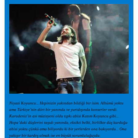
Niyazi Koyuncu... Hepinizin yakından bildi
ğ
i bir isim. Albümü yoktu
ama Türkiye’nin dört bir yanında ve yurtdı
ş
ında konserler verdi.
Karadeniz’in asi müzisyeni oldu tıpkı abisi Kazım Koyuncu gibi...
Hopa’daki dü
ş
lerini ta
ş
ıdı yanında, eksikti belki, birlilkte dü
ş
kurdu
ğ
u
abisi yoktu çünkü ama biliyordu ki bir yerlerden ona bakıyordu... Ona
yakı
ş
ır bir karde
ş
olmak ise en büyük sorumlulu
ğ
uydu.