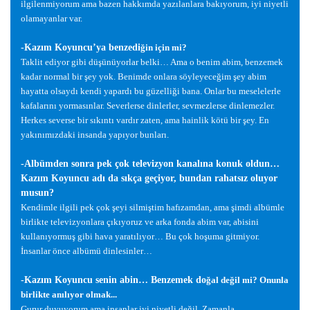
ilgilenmiyorum ama bazen hakkımda yazılanlara bakıyorum, iyi niyetli
olamayanlar var.
-Kazım Koyuncu’ya benzedi
ğ
in için mi?
Taklit ediyor gibi dü
ş
ünüyorlar belki… Ama o benim abim, benzemek
kadar normal bir
ş
ey yok. Benimde onlara söyleyece
ğ
im
ş
ey abim
hayatta olsaydı kendi yapardı bu güzelli
ğ
i bana. Onlar bu meselelerle
kafalarını yormasınlar. Severlerse dinlerler, sevmezlerse dinlemezler.
Herkes severse bir sıkıntı vardır zaten, ama hainlik kötü bir
ş
ey. En
yakınımızdaki insanda yapıyor bunları.
-Albümden sonra pek çok televizyon kanalına konuk oldun…
Kazım Koyuncu adı da sıkça geçiyor, bundan rahatsız oluyor
musun?
Kendimle ilgili pek çok
ş
eyi silmi
ş
tim hafızamdan, ama
ş
imdi albümle
birlikte televizyonlara çıkıyoruz ve arka fonda abim var, abisini
kullanıyormu
ş
gibi hava yaratılıyor… Bu çok ho
ş
uma gitmiyor.
İ
nsanlar önce albümü dinlesinler…
-Kazım Koyuncu senin abin… Benzemek do
ğ
al de
ğ
il mi? Onunla
birlikte anılıyor olmak...
Gurur duyuyorum ama insanlar iyi niyetli de
ğ
il. Zamanla