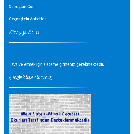
editör - 20.11.2022
Sonuçları Gör
♪
Geçmişteki Anketler
sayın müfit bey bilgilerinizi kontrol edi 6440 sayılı cso
kurulrş kanununda 4 b diye bir tanım yoktur
CÜNEYT BALKIZ - 15.11.2022
♫
Tavsiye Et
Tüm Mesajlar
Tavsiye etmek için sisteme girmeniz gerekmektedir.
Destekleyenlerimiz