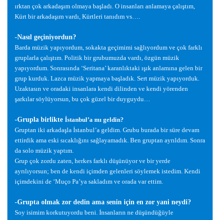
ırktan çok arkada
ş
ım olmaya ba
ş
ladı. O insanları anlamaya çalı
ş
tım,
Kürt bir arkada
ş
ım vardı, Kürtleri tanıdım vs….
-Nasıl geçiniyordun?
Barda müzik yapıyordum, sokakta geçimimi sa
ğ
lıyordum ve çok farklı
gruplarla çalı
ş
tım. Politik bir grubumuzda vardı, özgün müzik
yapıyordum. Sonrasında ‘Seritana’ karanlıktaki ı
ş
ık anlamına gelen bir
grup kurduk. Lazca müzik yapmaya ba
ş
ladık. Sert müzik yapıyorduk.
Uzaktasın ve oradaki insanlara kendi dilinden ve kendi yörenden
ş
arkılar söylüyorsun, bu çok güzel bir duyguydu…
-Grupla birlikte
İ
stanbul’a mı geldin?
Gruptan iki arkada
ş
la
İ
stanbul’a geldim. Grubu burada bir süre devam
ettirdik ama eski sıcaklı
ğ
ını sa
ğ
layamadık. Ben gruptan ayrıldım. Sonra
da solo müzik yaptım.
Grup çok zordu zaten, herkes farklı dü
ş
ünüyor ve bir yerde
ayrılıyorsun; ben de kendi içimden gelenleri söylemek istedim. Kendi
içimdekini de ‘Muço Pa’ya sakladım ve orada var ettim.
-Grupta olmak zor dedin ama senin için en zor yani neydi?
Soy isimim korkutuyordu beni.
İ
nsanların ne dü
ş
ündü
ğ
üyle