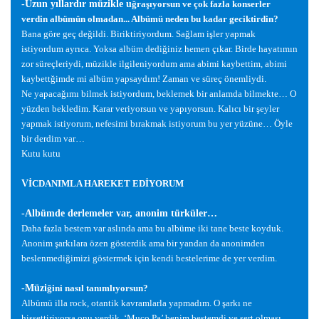
-Uzun yıllardır müzikle u
ğ
ra
ş
ıyorsun ve çok fazla konserler
verdin albümün olmadan... Albümü neden bu kadar geciktirdin?
Bana göre geç de
ğ
ildi. Biriktiriyordum. Sa
ğ
lam i
ş
ler yapmak
istiyordum ayrıca. Yoksa albüm dedi
ğ
iniz hemen çıkar. Birde hayatımın
zor süreçleriydi, müzikle ilgileniyordum ama abimi kaybettim, abimi
kaybett
ğ
imde mi albüm yapsaydım! Zaman ve süreç önemliydi.
Ne yapaca
ğ
ımı bilmek istiyordum, beklemek bir anlamda bilmekte… O
yüzden bekledim. Karar veriyorsun ve yapıyorsun. Kalıcı bir
ş
eyler
yapmak istiyorum, nefesimi bırakmak istiyorum bu yer yüzüne… Öyle
bir derdim var…
Kutu kutu
V
İ
CDANIMLA HAREKET ED
İ
YORUM
-Albümde derlemeler var, anonim türküler…
Daha fazla bestem var aslında ama bu albüme iki tane beste koyduk.
Anonim
ş
arkılara özen gösterdik ama bir yandan da anonimden
beslenmedi
ğ
imizi göstermek için kendi bestelerime de yer verdim.
-Müzi
ğ
ini nasıl tanımlıyorsun?
Albümü illa rock, otantik kavramlarla yapmadım. O
ş
arkı ne
hissettiriyorsa onu verdik. ‘Muço Pa’ benim bestemdi ve sert olması