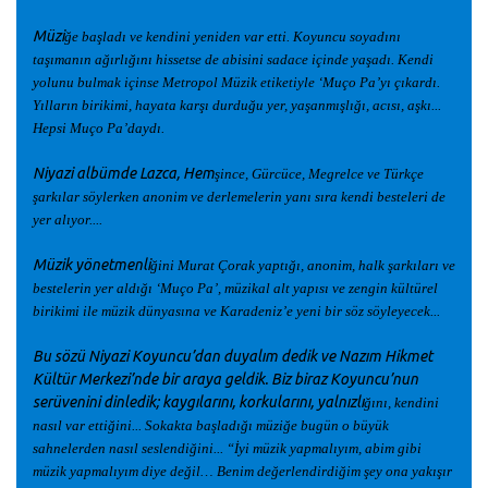
Müzi
ğ
e ba
ş
ladı ve kendini yeniden var etti. Koyuncu soyadını
ta
ş
ımanın a
ğ
ırlı
ğ
ını hissetse de abisini sadace içinde ya
ş
adı. Kendi
yolunu bulmak içinse Metropol Müzik etiketiyle ‘Muço Pa’yı çıkardı.
Yılların birikimi, hayata kar
ş
ı durdu
ğ
u yer, ya
ş
anmı
ş
lı
ğ
ı, acısı, a
ş
kı...
Hepsi Muço Pa’daydı.
Niyazi albümde Lazca, Hem
ş
ince, Gürcüce, Megrelce ve Türkçe
ş
arkılar söylerken anonim ve derlemelerin yanı sıra kendi besteleri de
yer alıyor....
Müzik yönetmenli
ğ
ini Murat Çorak yaptı
ğ
ı, anonim, halk
ş
arkıları ve
bestelerin yer aldı
ğ
ı ‘Muço Pa’, müzikal alt yapısı ve zengin kültürel
birikimi ile müzik dünyasına ve Karadeniz’e yeni bir söz söyleyecek...
Bu sözü Niyazi Koyuncu’dan duyalım dedik ve Nazım Hikmet
Kültür Merkezi’nde bir araya geldik. Biz biraz Koyuncu’nun
serüvenini dinledik; kaygılarını, korkularını, yalnızlı
ğ
ını, kendini
nasıl var etti
ğ
ini... Sokakta ba
ş
ladı
ğ
ı müzi
ğ
e bugün o büyük
sahnelerden nasıl seslendi
ğ
ini... “
İ
yi müzik yapmalıyım, abim gibi
müzik yapmalıyım diye de
ğ
il… Benim de
ğ
erlendirdi
ğ
im
ş
ey ona yakı
ş
ır