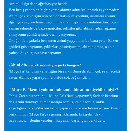
sorumlulu
ğ
u daha a
ğ
ır basıyor bende.
Ben bir i
ş
yaparken hiçbir yerde abimin adını kullanarak i
ş
yapmadım.
Abimi çok sevdi
ğ
im için ben de kalsın istiyordum, insanlara abimle
ilgili çok
ş
ey söylemedim, onunla olan ili
ş
kimi de anlatmadım. Ço
ğ
u
zaman sahnede de bazı sanatçılar, solistler gibi abimin adını a
ğ
zıma
almıyorum çünkü içimde derin ya
ş
ıyorum.
Oku
ğ
um bir
ş
arkıda ben zaten abimi ya
ş
ıyorum, bu bana yeter. Bazen
gökleri gösteriyorum, yıldızları gösteriyorum; abimin orada, o an o
ş
arkıyı duydu
ğ
unu hissediyorum…
-Abini dü
ş
ünerek söyledi
ğ
in
ş
arkı hangisi?
‘Muço Pa’ kendimi var etti
ğ
im bir
ş
arkı. Buna da abim çok sevinecekti
zaten. Abimde ya
ş
asaydı her halde çok be
ğ
enirdi…
-‘Muço Pa’ kendi yolunu bulmanda bir adım diyebilir miyiz?
Tabii. Zaten bir soru bu... Muço Pa! (Nasıl yapayım?) Sadece kendime
de
ğ
il tüm dünyaya, tüm insanlı
ğ
a sordu
ğ
um bir soru. Çünkü
ya
ş
adı
ğ
ımız sıkıntılar var ve ne yapaca
ğ
ını bazen bilemiyorsun. Benim
birikimimdi ‘Muço Pa’, ya
ş
anmı
ş
lıklarımdı, Eski
ş
ehir’deki
hayatımdı… Benim varolu
ş
hikayemin ba
ş
langıcı belki de…