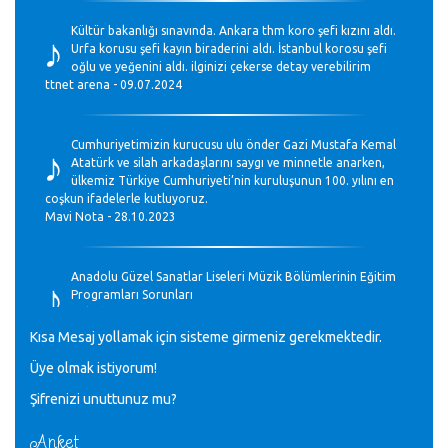
♪
Kültür bakanlığı sınavında. Ankara thm koro şefi kızını aldı.
Urfa korusu şefi kayın biraderini aldı. İstanbul korosu şefi
oğlu ve yeğenini aldı. ilginizi çekerse detay verebilirim
ttnet arena - 09.07.2024
♪
Cumhuriyetimizin kurucusu ulu önder Gazi Mustafa Kemal
Atatürk ve silah arkadaşlarını saygı ve minnetle anarken,
ülkemiz Türkiye Cumhuriyeti’nin kuruluşunun 100. yılını en
coşkun ifadelerle kutluyoruz.
Mavi Nota - 28.10.2023
♪
Anadolu Güzel Sanatlar Liseleri Müzik Bölümlerinin Eğitim
Programları Sorunları
Gülşah Sargın Kaptaş - 28.10.2023
Kısa Mesaj yollamak için sisteme girmeniz gerekmektedir.
♪
Üye olmak istiyorum!
GEÇMİŞ OLSUN TÜRKİYE!
Mavi Nota - 07.02.2023
Şifrenizi unuttunuz mu?
Anket