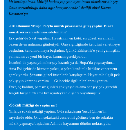
bir karde
ş
olmak. Müzi
ğ
i herkes yapıyor, oysa insan olmak zor bir
ş
ey.
Onun sorumlulu
ğ
u daha a
ğ
ır basıyor bende” dedi
ğ
i abisi Kazım
Koyuncu’yu...
-
İ
lk albümün ‘Muço Pa’yla müzik piyasasına giri
ş
yaptın. Biraz
müzik serüveninden söz edelim mi?
Eski
ş
ehir’de 5 yıl ya
ş
adım. Hayatımın en kötü, en güzel, en anlamlı
bazen de en anlamsız günleriydi. Oraya gitti
ğ
imde kendimi var etmeye
ba
ş
ladım, kendim olmaya ba
ş
ladım. Çünkü Eski
ş
ehir’e yeni gelmi
ş
tim,
yalnızdım ve yeni bir hayat kurmam gerekiyordu.
İ
stanbul’da ya
ş
asaydım her
ş
ey hazırdı ya da Hopa’da ya
ş
asaydım...
Ama Eski
ş
ehir’de kimsem yoktu, o
ş
ehri kendimle birlikte var etmem
gerekiyordu.
Ş
ansıma güzel insanlarla kar
ş
ıla
ş
tım. Hayatımla ilgili pek
çok
ş
eyin kararını verdim … Gelecekle ilgili planlarımı yaptım.
Evet, aç kaldım, parasız günleri çok ya
ş
adım ama her
ş
ey çok güzeldi.
Küçük bir
ş
ehirdi ama biz içindeyken o
ş
ehri büyütmü
ş
tük.
-Sokak müzi
ğ
i de yaptın mı?
Yıllarca sokak müzi
ğ
i yaptım. O da arkada
ş
ım Yusuf Çimen’in
sayesinde oldu. Onun sokaktaki cesaretini görünce ben de sokakta
müzik yapmaya ba
ş
ladım. Aslında hayatımın dönüm noktasıydı…