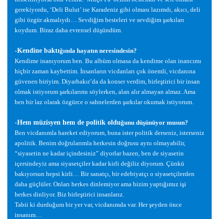
gerekiyordu, ‘Deli Bulut’ ise Karadeniz gibi olması lazımdı, akıcı, deli
gibi özgür akmalıydı… Sevdi
ğ
im besteleri ve sevdi
ğ
im
ş
arkıları
koydum. Biraz daha evrensel dü
ş
ündüm.
-Kendine baktı
ğ
ında hayatın neresindesin?
Kendime inanıyorum ben. Bu albüm olmasa da kendime olan inancımı
hiçbir zaman kaybettim.
İ
nsanların vicdanları çok önemli, vicdanına
güvenen biriyim. Diyarbakır’da da konser verdim, birle
ş
tirici bir insan
olmak istiyorum
ş
arkılarımı söylerken, alan alır almayan almaz. Ama
ben bir laz olarak özgürce o sahnelerden
ş
arkılar okumak istiyorum.
-Hem müzisyen hem de politik oldu
ğ
unu dü
ş
ünüyor musun?
Ben vicdanımla hareket ediyorum, buna ister politik derseniz, isterseniz
apolitik. Benim do
ğ
rularımla herkesin do
ğ
rusu aynı olmayabilir,
“siyasetin ne kadar içindesiniz” diyorlar bazen, ben de siyasetin
içersindeyiz ama siyasetçiler kadar kirli de
ğ
iliz diyorum. Çünkü
bakıyorsun hepsi kirli… Bir sanatçı, bir edebiyatçı o siyasetçilerden
daha güçlüler. Onları herkes dinlemiyor ama bizim yaptı
ğ
ımız i
ş
i
herkes dinliyor. Biz birle
ş
tirici insanlarız.
Tabii ki durdu
ğ
um bir yer var, vicdanımda var. Her
ş
eyden önce
insanım…