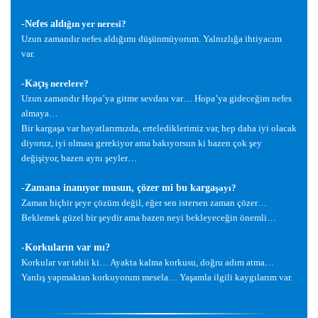
-Nefes aldı
ğ
ın yer neresi?
Uzun zamandır nefes aldı
ğ
ımı dü
ş
ünmüyorum. Yalnızlı
ğ
a ihtiyacım
var.
-Kaçı
ş
nerelere?
Uzun zamandır Hopa’ya gitme sevdası var… Hopa’ya gidece
ğ
im nefes
almaya…
Bir karga
ş
a var hayatlarımızda, ertelediklerimiz var, hep daha iyi olacak
diyoruz, iyi olması gerekiyor ama bakıyorsun ki bazen çok
ş
ey
de
ğ
i
ş
iyor, bazen aynı
ş
eyler…
-Zamana inanıyor musun, çözer mi bu karga
ş
ayı?
Zaman hiçbir
ş
eye çözüm de
ğ
il, e
ğ
er sen istersen zaman çözer…
Beklemek güzel bir
ş
eydir ama bazen neyi bekleyece
ğ
in önemli…
-Korkuların var mı?
Korkular var tabii ki… Ayakta kalma korkusu, do
ğ
ru adım atma…
Yanlı
ş
yapmaktan korkuyorum mesela… Ya
ş
amla ilgili kaygılarım var.