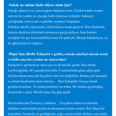
-Sokak ne anlam ifade ediyor senin için?
Soka
ğ
ı sahneye iyi yansıttı
ğ
ımı dü
ş
ünüyorum. Çünkü sokak cesaret
isteyen bir yerdir, ne olaca
ğ
ı belli olmayan yerlerdir. Sahneye
çıktı
ğ
ımda o heyecanı o
ş
ekilde yenmeye ba
ş
ladım.
Sokakta müzik yapıyorsun, milyonlarca insan geçiyor. Seni dinlemek
isteyen dinliyor dinlemek istemeyen geçip gidiyor. Ama birinin
yüre
ğ
ine bir
ş
ey hissettirebiliyorsun bir
ş
arkıyla. Dönüp bakabiliyor, ya
da a
ğ
layabiliyor özgürce…
-Hopa’dan direkt Eski
ş
ehir’e geldin, aslında müzikal olarak orada
evrildin ama bir yandan da okuyordun?
Eski
ş
ehir’e gelmem ne okul için ne de müzik içindi. Ben abimi
kaybetti
ğ
imde 20 ya
ş
ında biriydim. O zamanlarda gitar çalıp
ş
arkı
söylüyordum ama çok hayalleri olan biri de
ğ
ildim. Kafam çok karı
ş
ıktı
ve abimi kaybettim onun üzerine… Ben Eski
ş
ehir’i kaçı
ş
olarak
gördüm kendime. Ve orada kendimi var ettim. Ne olmam gerekti
ğ
ini
hissettirdi o
ş
ehir. Müzik bana ilaç gibi geldi.
Benim dünyam Trabzon’a kadardı… O ayakta kalma tecrübesini
aldıktan sonra hiçbir
ş
eyden korkmamaya karar verdim. Ben Hopa’da
büyüdüm, Anadolu’ya geldi
ğ
imde ço
ğ
u zaman farklı dilden veya farklı