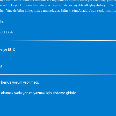
 o salon ke
ş
ke konserin ba
ş
ında yine hep birlikte sizi ayakta alkı
ş
layabilseydi. Yapı
du... Yine de bilin ki hepimiz yanınızdayız. Bilin ki tüm Anadolu'nun senfonisini 
la,
AKTULGA
♫
vsiye Et
ar
 henüz yorum yapılmadı.
ı okumak yada yorum yazmak için sisteme
giriniz
.