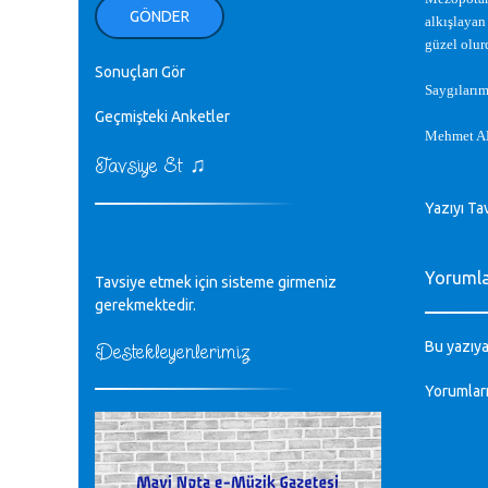
ellerinden benim için öpün.
GÖNDER
alkı
ş
layan
Kurtuluş Çelebi - 07.01.2023
güzel olur
Sonuçları Gör
♪
Saygılarım
18. yılımız kutlu olsun
Mavi Nota - 24.11.2022
Geçmişteki Anketler
Mehmet 
♫
Tavsiye Et
♪
Biliyorum Cüneyt bey, yazımda da
böyle bir şey demedim zaten.
Yazıyı Ta
editör - 20.11.2022
♪
Yoruml
Tavsiye etmek için sisteme girmeniz
sayın müfit bey bilgilerinizi kontrol
edi 6440 sayılı cso kurulrş kanununda
gerekmektedir.
4 b diye bir tanım yoktur
CÜNEYT BALKIZ - 15.11.2022
Bu yazıya
Destekleyenlerimiz
Yorumlar
Tüm Mesajlar