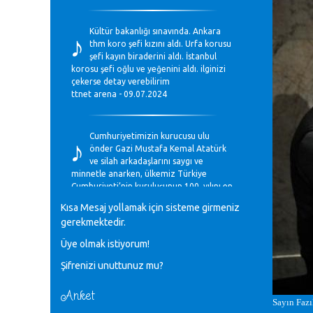
♪
Kültür bakanlığı sınavında. Ankara
thm koro şefi kızını aldı. Urfa korusu
şefi kayın biraderini aldı. İstanbul
korosu şefi oğlu ve yeğenini aldı. ilginizi
çekerse detay verebilirim
ttnet arena - 09.07.2024
♪
Cumhuriyetimizin kurucusu ulu
önder Gazi Mustafa Kemal Atatürk
ve silah arkadaşlarını saygı ve
minnetle anarken, ülkemiz Türkiye
Cumhuriyeti’nin kuruluşunun 100. yılını en
coşkun ifadelerle kutluyoruz.
Kısa Mesaj yollamak için sisteme girmeniz
Mavi Nota - 28.10.2023
gerekmektedir.
Üye olmak istiyorum!
♪
Anadolu Güzel Sanatlar Liseleri
Şifrenizi unuttunuz mu?
Müzik Bölümlerinin Eğitim
Programları Sorunları
Gülşah Sargın Kaptaş - 28.10.2023
Anket
Sayın Fazı