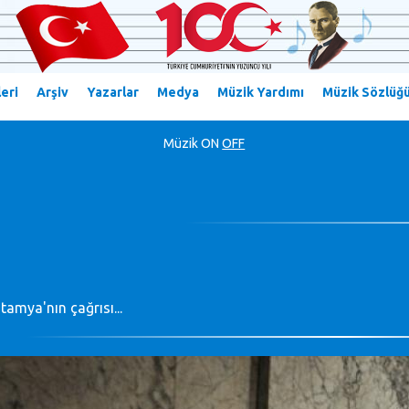
eri
Arşiv
Yazarlar
Medya
Müzik Yardımı
Müzik Sözlüğ
Müzik
ON
OFF
amya'nın çağrısı...