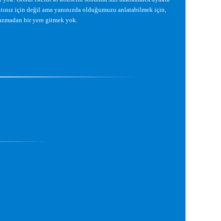
tınız için de
ğ
il ama yanınızda oldu
ğ
umuzu anlatabilmek için,
yazmadan bir yere gitmek yok.