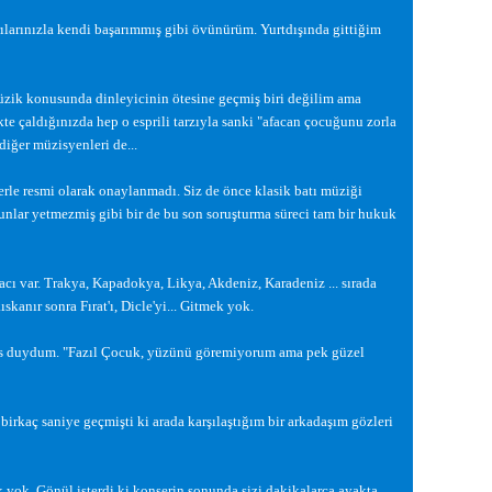
ılarınızla kendi ba
ş
arımmı
ş
gibi övünürüm. Yurtdı
ş
ında gitti
ğ
im
zik konusunda dinleyicinin ötesine geçmi
ş
biri de
ğ
ilim ama
ikte çaldı
ğ
ınızda hep o esprili tarzıyla sanki "afacan çocu
ğ
unu zorla
di
ğ
er müzisyenleri de...
erle resmi olarak onaylanmadı. Siz de önce klasik batı müzi
ğ
i
unlar yetmezmi
ş
gibi bir de bu son soru
ş
turma süreci tam bir hukuk
cı var. Trakya, Kapadokya, Likya, Akdeniz, Karadeniz ... sırada
skanır sonra Fırat'ı, Dicle'yi... Gitmek yok.
es duydum. "Fazıl Çocuk, yüzünü göremiyorum ama pek güzel
birkaç saniye geçmi
ş
ti ki arada kar
ş
ıla
ş
tı
ğ
ım bir arkada
ş
ım gözleri
k yok. Gönül isterdi ki konserin sonunda sizi dakikalarca ayakta