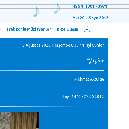
ISSN: 1301 - 3971
Yıl: 20 Sayı: 2012
ü
Trabzonlu Müzisyenler
Bize Ulaşın
6 Ağustos 2026, Perşembe
8:33:12 İyi Günler
Yazılar
Mehmet Aktulga
Sayı: 1476 - 27.06.2012