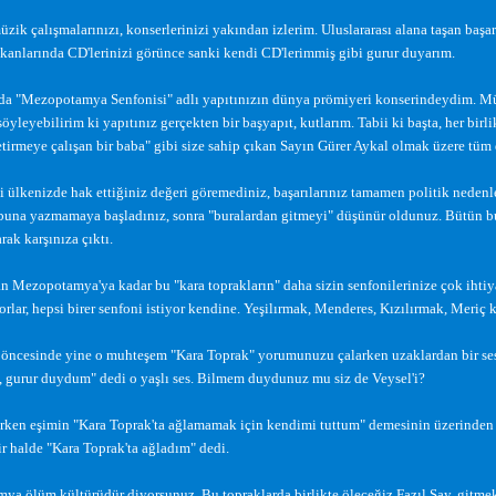
üzik çalı
ş
malarınızı, konserlerinizi yakından izlerim. Uluslararası alana ta
ş
an ba
ş
ar
anlarında CD'lerinizi görünce sanki kendi CD'lerimmi
ş
gibi gurur duyarım.
da "Mezopotamya Senfonisi" adlı yapıtınızın dünya prömiyeri konserindeydim. Mü
söyleyebilirim ki yapıtınız gerçekten bir ba
ş
yapıt, kutlarım. Tabii ki ba
ş
ta, her birl
tirmeye çalı
ş
an bir baba" gibi size sahip çıkan Sayın Gürer Aykal olmak üzere tüm 
i ülkenizde hak etti
ğ
iniz de
ğ
eri göremediniz, ba
ş
arılarınız tamamen politik nedenl
buna yazmamaya ba
ş
ladınız, sonra "buralardan gitmeyi" dü
ş
ünür oldunuz. Bütün b
arak kar
ş
ınıza çıktı.
an Mezopotamya'ya kadar bu "kara toprakların" daha sizin senfonilerinize çok ihtiya
orlar, hepsi birer senfoni istiyor kendine. Ye
ş
ilırmak, Menderes, Kızılırmak, Meriç kı
 öncesinde yine o muhte
ş
em "Kara Toprak" yorumunuzu çalarken uzaklardan bir s
, gurur duydum" dedi o ya
ş
lı ses. Bilmem duydunuz mu siz de Veysel'i?
rken e
ş
imin "Kara Toprak'ta a
ğ
lamamak için kendimi tuttum" demesinin üzerinden 
r halde "Kara Toprak'ta a
ğ
ladım" dedi.
a ölüm kültürüdür diyorsunuz. Bu topraklarda birlikte ölece
ğ
iz Fazıl Say, gitme