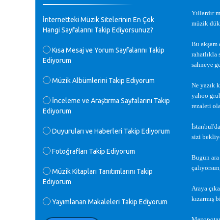
♪
Yıllardır m
GEÇMİŞ OLSUN TÜRKİYE!
İnternetteki Müzik Sitelerinin En Çok
Mavi Nota - 07.02.2023
müzik dükk
Hangi Sayfalarını Takip Ediyorsunuz?
Bu ak
ş
am 
♪
Kısa Mesaj ve Yorum Sayfalarını Takip
30 yıl sonra karşılaşmak çok güzel
rahatlıkla 
Ediyorum
Kurtuluş, teveccüh etmişsin çok
sahneye ge
teşekkür ederim. Nerelerdesin? Bilgi
verirsen sevinirim, selamlar, sevgiler.
Müzik Albümlerini Takip Ediyorum
Ne yazık k
M.Semih Baylan - 08.01.2023
yahoo gru
İnceleme ve Araştırma Sayfalarını Takip
rezaleti ol
Ediyorum
♪
Değerli Müfit hocama en içten sevgi
saygılarımı iletin lütfen .Üniversite
İ
stanbul'd
Duyuruları ve Haberleri Takip Ediyorum
yıllarımda özel radyo yayıncılığı
sizi bekliy
yaptım.1994 yılında derginin bu daldaki
Fotoğrafları Takip Ediyorum
ödülüne layık görülmüştüm evde yıllar
Bugün ara
sonra plaketi buldum hadi bir internetten
çalıyorsun
arayayım dediğimde ikinci büyük şoku
Müzik Kitapları Tanıtımlarını Takip
yaşadım 1994 de verdiği ödülü değerli
Ediyorum
hocam arşivinde fotoğraf larımız ile
Araya çıka
yayınlamaya devam ediyor.ne büyük bir
kızarmı
ş
bi
Yayımlanan Makaleleri Takip Ediyorum
emek emeği geçen herkese en derin
saygılarımı sunarım.Ne olur hocamın
Mezopotamy