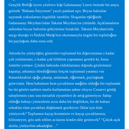
ğ
ş
Gençlik Birli
i üyesi yüzlerce ki
i Galatasaray Lisesi önünde bir araya
İ
gelerek "Babamı
stiyorum" yazılı pankart açtı. Beyaz balonlar
ş
ğ
uçurarak yakınlarına özgürlük istediler. Sloganlar e
li
inde
Galatasaray Meydanı'ndan Taksim Meydanı'na yüründü. Açıklamaların
ardından beyaz balonlar gökyüzüne bırakıldı. Taksim Meydanı'nda
ş
İ
ş
ğ
saygı duru
u ve
stiklal Mar
ı'nın okunmasıyla üzgün bir toplulu
un
ş
bir payla
ımı daha sona erdi.
ş
ş
Aslında bu yürüyü
ler, gösteriler toplumsal bir dı
avurumsa o kadar
çok yürümemiz, o kadar çok bildirim yapmamız gerekir ki, buna
ş
ömürler yetmez. Çünkü farkında olduklarımız dı
ında gözlerimizi
ğ
kapatıp, arkamızı döndü
ümüz birçok toplumsal yaramız var.
ş
ğ
ğ
ş
Karanlıktakini ı
ı
a çıkarıp, anlatmak, ö
retmek, payla
mak
ğ
ğ
görevimiz. Hem babaların hem çocukların ma
dur oldu
u bir toplumda
ş
bu tür günler nadiren mutlu kutlamalara sahne oluyor. Cezaevi görü
ş
taleplerinin yanı sıra mezarlık ziyaretleri de artı
gösteriyor. Sahip
ğ
ş
oldu
u babayı yitirenlerin acısı daha bir de
ilirken, bir de babası
ş
sokaklar olan çocukları dü
ünmek gerekiyor. Onlar için kim
yürüyecek? Toplumun kayıp kesiminin ve kayıp çocuklarının,
bilinmeyen, göz ardı edilen acılarını kimler dile getirecek? “Çıktık açık
ş
alınla, yürüyelim arkada
lar…”