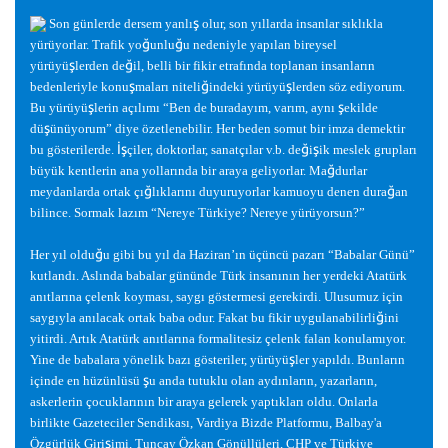
ş
Son günlerde dersem yanlı
olur, son yıllarda insanlar sıklıkla
ğ
ğ
yürüyorlar. Trafik yo
unlu
u nedeniyle yapılan bireysel
ş
ğ
yürüyü
lerden de
il, belli bir fikir etrafında toplanan insanların
ş
ğ
ş
bedenleriyle konu
maları niteli
indeki yürüyü
lerden söz ediyorum.
ş
ş
Bu yürüyü
lerin açılımı “Ben de buradayım, varım, aynı
ekilde
ş
dü
ünüyorum” diye özetlenebilir. Her beden somut bir imza demektir
İş
ğ
ş
bu gösterilerde.
çiler, doktorlar, sanatçılar v.b. de
i
ik meslek grupları
ğ
büyük kentlerin ana yollarında bir araya geliyorlar. Ma
durlar
ğ
ğ
meydanlarda ortak çı
lıklarını duyuruyorlar kamuoyu denen dura
an
bilince. Sormak lazım “Nereye Türkiye? Nereye yürüyorsun?”
ğ
Her yıl oldu
u gibi bu yıl da Haziran’ın üçüncü pazarı “Babalar Günü”
kutlandı. Aslında babalar gününde Türk insanının her yerdeki Atatürk
anıtlarına çelenk koyması, saygı göstermesi gerekirdi. Ulusumuz için
ğ
saygıyla anılacak ortak baba odur. Fakat bu fikir uygulanabilirli
ini
yitirdi. Artık Atatürk anıtlarına formalitesiz çelenk falan konulamıyor.
ş
Yine de babalara yönelik bazı gösteriler, yürüyü
ler yapıldı. Bunların
ş
içinde en hüzünlüsü
u anda tutuklu olan aydınların, yazarların,
askerlerin çocuklarının bir araya gelerek yaptıkları oldu. Onlarla
birlikte Gazeteciler Sendikası, Vardiya Bizde Platformu, Balbay'a
ş
Özgürlük Giri
imi, Tuncay Özkan Gönüllüleri, CHP ve Türkiye