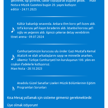
getirerek, ilgi görerek, takdir toplayarak bugüne geldik. Mavi
Nota e-Müzik Gazetesi bugün 20. yaşını kutluyor.
editör - 24.11.2025
♪
Kültür bakanlığı sınavında. Ankara thm koro şefi kızını aldı.
Urfa korusu şefi kayın biraderini aldı. İstanbul korosu şefi
oğlu ve yeğenini aldı. ilginizi çekerse detay verebilirim
ttnet arena - 09.07.2024
♪
Cumhuriyetimizin kurucusu ulu önder Gazi Mustafa Kemal
Atatürk ve silah arkadaşlarını saygı ve minnetle anarken,
ülkemiz Türkiye Cumhuriyeti’nin kuruluşunun 100. yılını en
coşkun ifadelerle kutluyoruz.
Mavi Nota - 28.10.2023
♪
Anadolu Güzel Sanatlar Liseleri Müzik Bölümlerinin Eğitim
Programları Sorunları
Gülşah Sargın Kaptaş - 28.10.2023
Kısa Mesaj yollamak için sisteme girmeniz gerekmektedir.
Üye olmak istiyorum!
GEÇMİŞ OLSUN TÜRKİYE!