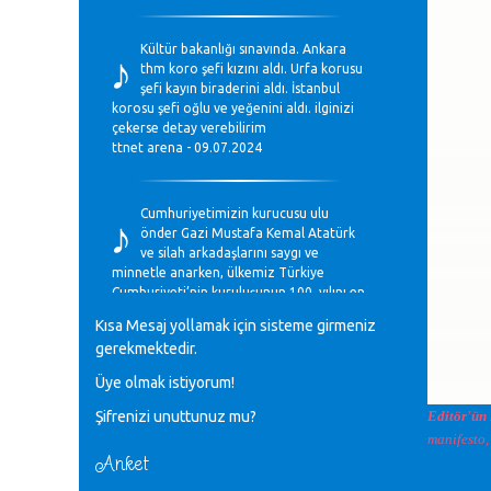
♪
Kültür bakanlığı sınavında. Ankara
thm koro şefi kızını aldı. Urfa korusu
şefi kayın biraderini aldı. İstanbul
korosu şefi oğlu ve yeğenini aldı. ilginizi
çekerse detay verebilirim
ttnet arena - 09.07.2024
♪
Cumhuriyetimizin kurucusu ulu
önder Gazi Mustafa Kemal Atatürk
ve silah arkadaşlarını saygı ve
minnetle anarken, ülkemiz Türkiye
Cumhuriyeti’nin kuruluşunun 100. yılını en
coşkun ifadelerle kutluyoruz.
Kısa Mesaj yollamak için sisteme girmeniz
Mavi Nota - 28.10.2023
gerekmektedir.
Üye olmak istiyorum!
♪
Anadolu Güzel Sanatlar Liseleri
Şifrenizi unuttunuz mu?
Editör'ün
Müzik Bölümlerinin Eğitim
Programları Sorunları
manifesto,
Gülşah Sargın Kaptaş - 28.10.2023
Anket