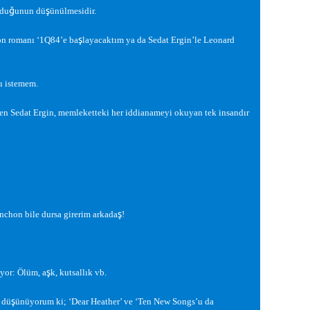
ğ
ş
ldu
unun dü
ünülmesidir.
ş
on romanı ‘1Q84’e ba
layacaktım ya da Sedat Ergin’le Leonard
ı istemem.
ren Sedat Ergin, memleketteki her iddianameyi okuyan tek insandır
ş
chon bile dursa girerim arkada
!
ş
ıyor: Ölüm, a
k, kutsallık vb.
ş
 dü
ünüyorum ki; ‘Dear Heather’ ve ‘Ten New Songs’u da