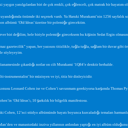
ğ
 yaygın yanılgılardan biri de çok renkli, çok e
lenceli, çok matrak bir hayatım o
ğ
 uyandı
ımda önümde iki seçenek vardı. Ya Haruki Murakami’nin 1256 sayfalık s
ğ
on albümü ‘Old Ideas’ üzerine bir polemi
e girecektim.
ğ
ğ
ş
ver biri de
ilim; hele biriyle polemi
e gireceksem bu ki
inin Sedat Ergin olmasın
ğ
ğ
ğ
az gazetecilik” yapan, her yazısını titizlikle, tu
la tu
la, sa
lam bir duvar gibi ö
le söyleyeyim.
ğ
ianamesinde çıkardı
ı notlar on cilt Murakami ‘1Q84’e denktir herhalde.
ti-instrumentalist’ bir müzisyen ve iyi, titiz bir dinleyicidir.
ş
konusu Leonard Cohen ise ve Cohen’i savunmam gerekiyorsa kar
ımda Thomas Pyn
ş
hen’in ‘Old Ideas’ı, 10
arkılık bir bilgelik manifestosu.
ğ
aki Cohen, 12’nci stüdyo albümünde hayatı boyunca kurcaladı
ı temaları harmanl
ğ
ğ
Man’den ve manastırdaki inziva yıllarının ardından yaptı
ı en iyi albüm oldu
unu