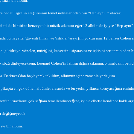
, sakin bir albüm.
ş
 Sedat Ergin’in ele
tirisinin temel noktalarından biri “Hep aynı...” olacak.
ğ
ümü de birbirine benzeyen bir müzik adamını e
er 12 albüm de iyiyse “Hep aynı” 
ş
da bu hayatta ‘güvenli liman’ ve ‘istikrar’ arayı
ım yoktur ama 12 benzer Cohen a
ğ
a ‘gürültüye’ yönelen, müzi
ini, kahvesini, sigarasını ve içkisini sert tercih eden b
ş
sözü dinleyeceksem, Leonard Cohen’in lafının dı
ına çıkmam, o mırıldanır ben d
ş
ş
’a ‘Darkness’dan ba
layarak takıldım, albümün içine zamanla yerle
tim.
ğ
r pikapta en çok dönen albümler arasında ve bu yerini yıllarca koruyaca
ına emini
ğ
ğ
bey’in itirazlarını çok sa
lam temellendirece
ine, iyi ve elbette kendince haklı ar
ğ
ş
m de
i
meyecek.
 iyi bir albüm.