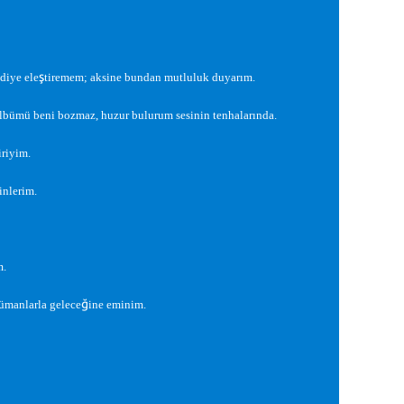
ş
diye ele
tiremem; aksine bundan mutluluk duyarım.
lbümü beni bozmaz, huzur bulurum sesinin tenhalarında.
iriyim.
inlerim.
m.
ğ
gümanlarla gelece
ine eminim.