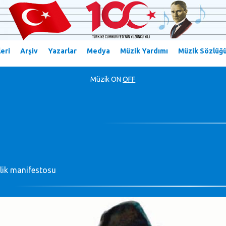
eri
Arşiv
Yazarlar
Medya
Müzik Yardımı
Müzik Sözlüğ
Müzik
ON
OFF
elik manifestosu