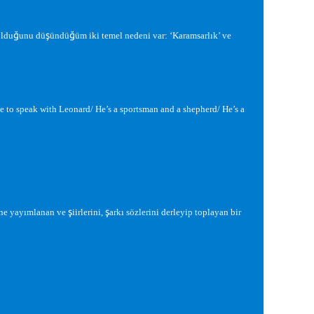
ğ
ş
ğ
ldu
unu dü
ündü
üm iki temel nedeni var: ‘Karamsarlık’ ve
ve to speak with Leonard/ He’s a sportsman and a shepherd/ He’s a
ş
ş
ne yayımlanan ve
iirlerini,
arkı sözlerini derleyip toplayan bir