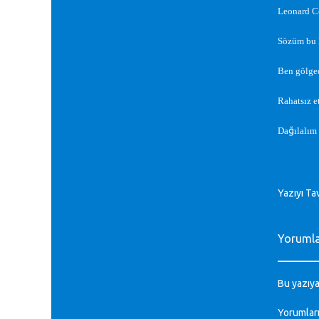
Leonard C
Sözüm bu ka
Ben gölged
Rahatsız e
ğ
Da
ılalım
Yazıyı Ta
Yoruml
Bu yazıya
Yorumlar