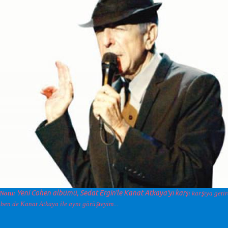
Yeni Cohen albümü, Sedat Ergin'le Kanat Atkaya'yı kar
ş
ş
 Notu:
ı kar
ıya getir
ş
 ben de Kanat Atkaya ile aynı görü
teyim...