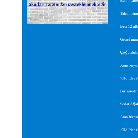
Basit, sade
Tahminimce
Ben 12 alb
Genel mana
ğ
Ço
unlukl
Ama büyük 
‘Old Ideas
Bir süredi
ğ
Sedat A
a
Ama fikri
‘Old Ideas’