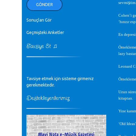
ellerinden benim için öpün.
ş
sevmi
tim
GÖNDER
Kurtuluş Çelebi - 07.01.2023
Cohen’i ge
Sonuçları Gör
‘hınzır esp
♪
18. yılımız kutlu olsun
Mavi Nota - 24.11.2022
Geçmişteki Anketler
En depresif
♫
Tavsiye Et
♪
Örneklemek
Biliyorum Cüneyt bey, yazımda da
lazy bastar
böyle bir şey demedim zaten.
editör - 20.11.2022
Leonard Co
♪
Tavsiye etmek için sisteme girmeniz
sayın müfit bey bilgilerinizi kontrol
Örneklemek
edi 6440 sayılı cso kurulrş kanununda
gerekmektedir.
4 b diye bir tanım yoktur
Uzun süred
CÜNEYT BALKIZ - 15.11.2022
Destekleyenlerimiz
kitaptan.
Yine karam
Tüm Mesajlar
‘Old Ideas’