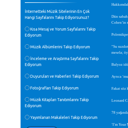
Hakkımdaki
♪
GEÇMİŞ OLSUN TÜRKİYE!
İnternetteki Müzik Sitelerinin En Çok
Mavi Nota - 07.02.2023
Dün sabah
Hangi Sayfalarını Takip Ediyorsunuz?
Cohen’in s
♪
Kısa Mesaj ve Yorum Sayfalarını Takip
30 yıl sonra karşılaşmak çok güzel
Polemikper
Ediyorum
Kurtuluş, teveccüh etmişsin çok
teşekkür ederim. Nerelerdesin? Bilgi
verirsen sevinirim, selamlar, sevgiler.
“Su suzdırm
Müzik Albümlerini Takip Ediyorum
M.Semih Baylan - 08.01.2023
mesela; öy
İnceleme ve Araştırma Sayfalarını Takip
Ediyorum
Balyoz idd
♪
Değerli Müfit hocama en içten sevgi
saygılarımı iletin lütfen .Üniversite
Duyuruları ve Haberleri Takip Ediyorum
Ayrıca ‘mul
yıllarımda özel radyo yayıncılığı
yaptım.1994 yılında derginin bu daldaki
Fotoğrafları Takip Ediyorum
Fakat söz 
ödülüne layık görülmüştüm evde yıllar
sonra plaketi buldum hadi bir internetten
arayayım dediğimde ikinci büyük şoku
Müzik Kitapları Tanıtımlarını Takip
Leonard Co
yaşadım 1994 de verdiği ödülü değerli
Ediyorum
hocam arşivinde fotoğraf larımız ile
ş
78 ya
ınd
yayınlamaya devam ediyor.ne büyük bir
Yayımlanan Makaleleri Takip Ediyorum
emek emeği geçen herkese en derin
‘I’m Your 
saygılarımı sunarım.Ne olur hocamın