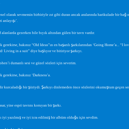
.
ğ
nel olarak sevmemin birbiriyle zıt gibi duran ancak aralarında harikulade bir ba
o
ş
ri anlayı
ı’.
 alanlarda gezerken bile bıyık altından gülen bir tavrı vardır.
ş
ş
 gerekirse, bakınız “Old Ideas”ın en ba
arılı
arkılarından ‘Going Home’a... “I lo
ş
ş
d/ Living in a suit” diye ba
lıyor ve bitiriyor
arkıyı.
hen’i dumanlı sesi ve güzel sözleri için severim.
 gerekirse, bakınız ‘Darkness’a.
ğ
ş
Ş
ş
ir kurcaladı
ı bir
iiriydi.
arkıyı dinlemeden önce sözlerini okumu
tum geçen se
ş
sar, yine espri tavrını koruyan bir
arkı.
ş
ş
ğ
ı iyi yazılmı
ve iyi icra edilmi
bir albüm oldu
u için sevdim.