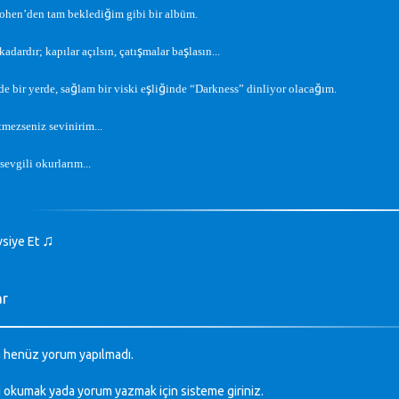
ğ
ohen’den tam bekledi
im gibi bir albüm.
ş
ş
dardır; kapılar açılsın, çatı
malar ba
lasın...
ğ
ş
ğ
ğ
e bir yerde, sa
lam bir viski e
li
inde “Darkness” dinliyor olaca
ım.
tmezseniz sevinirim...
 sevgili okurlarım...
♫
vsiye Et
ar
 henüz yorum yapılmadı.
ı okumak yada yorum yazmak için sisteme
giriniz
.