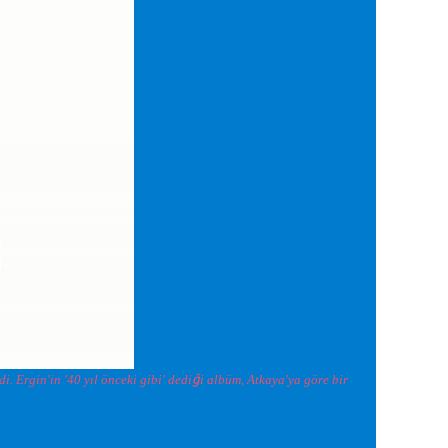
ğ
di. Ergin'in '40 yıl önceki gibi' dedi
i albüm, Atkaya'ya göre bir