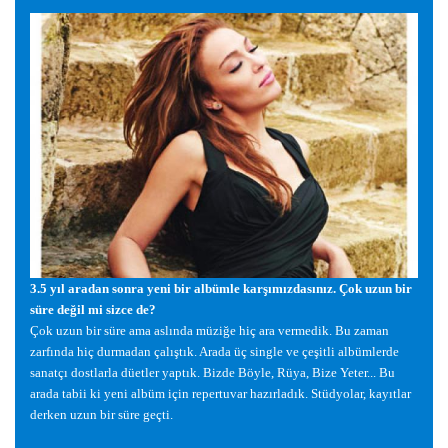
3.5 yıl aradan sonra yeni bir albümle kar
ş
ımızdasınız. Çok uzun bir
süre de
ğ
il mi sizce de?
Çok uzun bir süre ama aslında müzi
ğ
e hiç ara vermedik. Bu zaman
zarfında hiç durmadan çalı
ş
tık. Arada üç single ve çe
ş
itli albümlerde
sanatçı dostlarla düetler yaptık. Bizde Böyle, Rüya, Bize Yeter... Bu
arada tabii ki yeni albüm için repertuvar hazırladık. Stüdyolar, kayıtlar
derken uzun bir süre geçti.