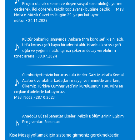
Projesi olarak üzerimize düşen sosyal sorumluluğu yerine
getirerek, ilgi görerek, takdir toplayarak bugüne geldik. Mavi
Nota e-Müzik Gazetesi bugün 20. yaşını kutluyor.
editör - 24.11.2025
♪
Kültür bakanlığı sınavında. Ankara thm koro şefi kızını aldı.
Urfa korusu şefi kayın biraderini aldı. İstanbul korosu şefi
oğlu ve yeğenini aldı. ilginizi çekerse detay verebilirim
ttnet arena - 09.07.2024
♪
Cumhuriyetimizin kurucusu ulu önder Gazi Mustafa Kemal
Atatürk ve silah arkadaşlarını saygı ve minnetle anarken,
ülkemiz Türkiye Cumhuriyeti’nin kuruluşunun 100. yılını en
coşkun ifadelerle kutluyoruz.
Mavi Nota - 28.10.2023
♪
Anadolu Güzel Sanatlar Liseleri Müzik Bölümlerinin Eğitim
Programları Sorunları
Gülşah Sargın Kaptaş - 28.10.2023
Kısa Mesaj yollamak için sisteme girmeniz gerekmektedir.