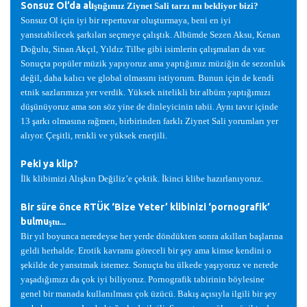
Sonsuz Ol’da alı
ş
tı
ğ
ımız Ziynet Sali tarzı mı bekliyor bizi?
Sonsuz Ol için iyi bir repertuvar olu
ş
turmaya, beni en iyi
yansıtabilecek
ş
arkıları seçmeye çalı
ş
tık. Albümde Sezen Aksu, Kenan
Do
ğ
ulu, Sinan Akçıl, Yıldız Tilbe gibi isimlerin çalı
ş
maları da var.
Sonuçta popüler müzik yapıyoruz ama yaptı
ğ
ımız müzi
ğ
in de sezonluk
de
ğ
il, daha kalıcı ve global olmasını istiyorum. Bunun için de kendi
etnik sazlarımıza yer verdik. Yüksek nitelikli bir albüm yaptı
ğ
ımızı
dü
ş
ünüyoruz ama son söz yine de dinleyicinin tabii. Aynı tavır içinde
13
ş
arkı olmasına ra
ğ
men, birbirinden farklı Ziynet Sali yorumları yer
alıyor. Çe
ş
itli, renkli ve yüksek enerjili.
Peki ya klip?
İ
lk klibimizi Alı
ş
kın De
ğ
iliz’e çektik.
İ
kinci klibe hazırlanıyoruz.
Bir süre önce RTÜK ‘Bize Yeter’ klibinizi ‘pornografik’
bulmu
ş
tu...
Bir yıl boyunca neredeyse her yerde döndükten sonra akılları ba
ş
larına
geldi herhalde. Erotik kavramı göreceli bir
ş
ey ama kimse kendini o
ş
ekilde de yansıtmak istemez. Sonuçta bu ülkede ya
ş
ıyoruz ve nerede
ya
ş
adı
ğ
ımızı da çok iyi biliyoruz. Pornografik tabirinin böylesine
genel bir manada kullanılması çok üzücü. Bakı
ş
açısıyla ilgili bir
ş
ey