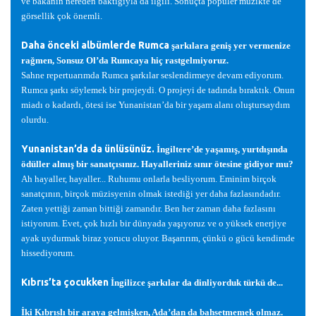
ve bakanın nereden baktı
ğ
ıyla da ilgili. Sonuçta popüler müzikte de
görsellik çok önemli.
Daha önceki albümlerde Rumca
ş
arkılara geni
ş
yer vermenize
ra
ğ
men, Sonsuz Ol’da Rumcaya hiç rastgelmiyoruz.
Sahne repertuarımda Rumca
ş
arkılar seslendirmeye devam ediyorum.
Rumca
ş
arkı söylemek bir projeydi. O projeyi de tadında bıraktık. Onun
miadı o kadardı, ötesi ise Yunanistan’da bir ya
ş
am alanı olu
ş
tursaydım
olurdu.
Yunanistan’da da ünlüsünüz.
İ
ngiltere’de ya
ş
amı
ş
, yurtdı
ş
ında
ödüller almı
ş
bir sanatçısınız. Hayalleriniz sınır ötesine gidiyor mu?
Ah hayaller, hayaller... Ruhumu onlarla besliyorum. Eminim birçok
sanatçının, birçok müzisyenin olmak istedi
ğ
i yer daha fazlasındadır.
Zaten yetti
ğ
i zaman bitti
ğ
i zamandır. Ben her zaman daha fazlasını
istiyorum. Evet, çok hızlı bir dünyada ya
ş
ıyoruz ve o yüksek enerjiye
ayak uydurmak biraz yorucu oluyor. Ba
ş
arırım, çünkü o gücü kendimde
hissediyorum.
Kıbrıs’ta çocukken
İ
ngilizce
ş
arkılar da dinliyorduk türkü de...
İ
ki Kıbrıslı bir araya gelmi
ş
ken, Ada’dan da bahsetmemek olmaz.