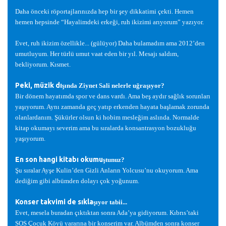
Daha önceki röportajlarınızda hep bir
ş
ey dikkatimi çekti. Hemen
hemen hepsinde “Hayalimdeki erke
ğ
i, ruh ikizimi arıyorum” yazıyor.
Evet, ruh ikizim özellikle... (gülüyor) Daha bulamadım ama 2012’den
umutluyum. Her türlü umut vaat eden bir yıl. Mesajı saldım,
bekliyorum. Kısmet.
Peki, müzik dı
ş
ında Ziynet Sali nelerle u
ğ
ra
ş
ıyor?
Bir dönem hayatımda spor ve dans vardı. Ama be
ş
aydır sa
ğ
lık sorunları
ya
ş
ıyorum. Aynı zamanda geç yatıp erkenden hayata ba
ş
lamak zorunda
olanlardanım.
Ş
ükürler olsun ki hobim mesle
ğ
im aslında. Normalde
kitap okumayı severim ama bu sıralarda konsantrasyon bozuklu
ğ
u
ya
ş
ıyorum.
En son hangi kitabı okumu
ş
tunuz?
Ş
u sıralar Ay
ş
e Kulin’den Gizli Anların Yolcusu’nu okuyorum. Ama
dedi
ğ
im gibi albümden dolayı çok yo
ğ
unum.
Konser takvimi de sıkla
ş
ıyor tabii...
Evet, mesela buradan çıktıktan sonra Ada’ya gidiyorum. Kıbrıs’taki
SOS Çocuk Köyü yararına bir konserim var. Albümden sonra konser