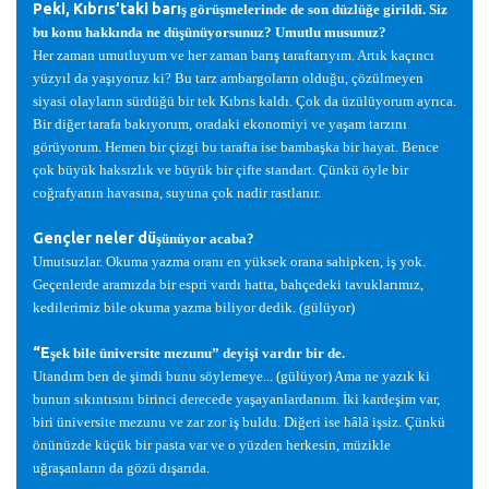
Peki, Kıbrıs’taki barı
ş
görü
ş
melerinde de son düzlü
ğ
e girildi. Siz
bu konu hakkında ne dü
ş
ünüyorsunuz? Umutlu musunuz?
Her zaman umutluyum ve her zaman barı
ş
taraftarıyım. Artık kaçıncı
yüzyıl da ya
ş
ıyoruz ki? Bu tarz ambargoların oldu
ğ
u, çözülmeyen
siyasi olayların sürdü
ğ
ü bir tek Kıbrıs kaldı. Çok da üzülüyorum ayrıca.
Bir di
ğ
er tarafa bakıyorum, oradaki ekonomiyi ve ya
ş
am tarzını
görüyorum. Hemen bir çizgi bu tarafta ise bamba
ş
ka bir hayat. Bence
çok büyük haksızlık ve büyük bir çifte standart. Çünkü öyle bir
co
ğ
rafyanın havasına, suyuna çok nadir rastlanır.
Gençler neler dü
ş
ünüyor acaba?
Umutsuzlar. Okuma yazma oranı en yüksek orana sahipken, i
ş
yok.
Geçenlerde aramızda bir espri vardı hatta, bahçedeki tavuklarımız,
kedilerimiz bile okuma yazma biliyor dedik. (gülüyor)
“E
ş
ek bile üniversite mezunu” deyi
ş
i vardır bir de.
Utandım ben de
ş
imdi bunu söylemeye... (gülüyor) Ama ne yazık ki
bunun sıkıntısını birinci derecede ya
ş
ayanlardanım.
İ
ki karde
ş
im var,
biri üniversite mezunu ve zar zor i
ş
buldu. Di
ğ
eri ise hâlâ i
ş
siz. Çünkü
önünüzde küçük bir pasta var ve o yüzden herkesin, müzikle
u
ğ
ra
ş
anların da gözü dı
ş
arıda.