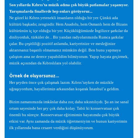
Son yıllarda Kıbrıs’ta müzik adına çok büyük patlamalar ya
ş
anıyor.
Yarı
ş
malarda finallerde hep onları görüyoruz...
Ne güzel ki Kıbrıs yetenekli insanların oldu
ğ
u bir yer. Çünkü ada
kültürü ba
ş
kadır, zengindir. Hem Anadolu, hem Osmanlı hem de Bizans
kültürünün iç içe oldu
ğ
u bir yer. Küçüklü
ğ
ümüzde
İ
ngilizce
ş
arkılar da
dinliyorduk, türküler de... Bir yandan radyolarımızda Rumca
ş
arkılar
çalar. Bu çe
ş
itlili
ğ
i pozitif anlamda, kariyerinize ve mesle
ğ
inize
aktarırsanız ba
ş
arılı olmamanız mümkün de
ğ
il. Ben bunu yapmaya
çalı
ş
tım ama ne derece yapabildim bilmiyorum. Yapıp hayata geçirmek,
müzik açısından da Kıbrıslılara yol olabilir.
Örnek de oluyorsunuz...
Her
ş
eyden önce çok çalı
ş
mak lazım. Kıbrıs’tayken de müzikle
u
ğ
ra
ş
ıyordum, hayallerimin arkasından ko
ş
arak
İ
stanbul’a geldim.
Bizim zamanımızda imkânlar daha zor, daha sıkıntılıydı.
Ş
u an ise sanal
ortam sayesinde her
ş
ey çok daha kolay. Tabii ki konservatuar çok
önemli bu süreçte. Konservatuar e
ğ
itimimin hayatımda çok büyük
etkisi var. Aynı zamanda da müzik ö
ğ
retmeniyim ve bunun kariyerimin
ilk yıllarında bana cesaret verdi
ğ
ini dü
ş
ünüyorum.