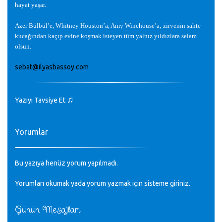
hayat ya
ş
ar.
Azer Bülbül’e, Whitney Houston’a, Amy Winehouse’a; zirvenin sahte
kuca
ğ
ından kaçıp evine ko
ş
mak isteyen tüm yalnız yıldızlara selam
olsun.
sebat@ilyasbassoy.com
♫
Yazıyı Tavsiye Et
Yorumlar
Bu yazıya henüz yorum yapılmadı.
Yorumları okumak yada yorum yazmak için sisteme
giriniz
.
Günün Mesajları