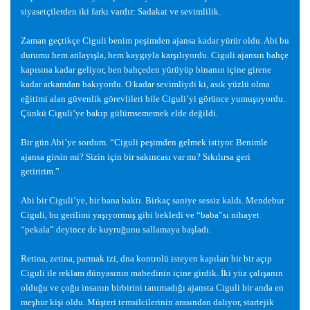
siyasetçilerden iki farkı vardır: Sadakat ve sevimlilik.
Zaman geçtikçe Ciguli benim pe
ş
imden ajansa kadar yürür oldu. Abi bu
durumu hem anlayı
ş
la, hem kaygıyla kar
ş
ılıyordu. Ciguli ajansın bahçe
kapısına kadar geliyor, ben bahçeden yürüyüp binanın içine girene
kadar arkamdan bakıyordu. O kadar sevimliydi ki, asık yüzlü olma
e
ğ
itimi alan güvenlik görevlileri bile Ciguli’yi görünce yumu
ş
uyordu.
Çünkü Ciguli’ye bakıp gülümsememek elde de
ğ
ildi.
Bir gün Abi’ye sordum. “Ciguli pe
ş
imden gelmek istiyor. Benimle
ajansa girsin mi? Sizin için bir sakıncası var mı? Sıkılırsa geri
getiririm.”
Abi bir Ciguli’ye, bir bana baktı. Birkaç saniye sessiz kaldı. Mendebur
Ciguli, bu gerilimi ya
ş
ıyormu
ş
gibi bekledi ve “baba”sı nihayet
“pekala” deyince de kuyru
ğ
unu sallamaya ba
ş
ladı.
Retina, zetina, parmak izi, dna kontrolü isteyen kapıları bir bir açıp
Ciguli ile reklam dünyasının mabedinin içine girdik.
İ
ki yüz çalı
ş
anın
oldu
ğ
u ve ço
ğ
u insanın birbirini tanımadı
ğ
ı ajansta Ciguli bir anda en
me
ş
hur ki
ş
i oldu. Mü
ş
teri temsilcilerinin arasından dalıyor, startejik