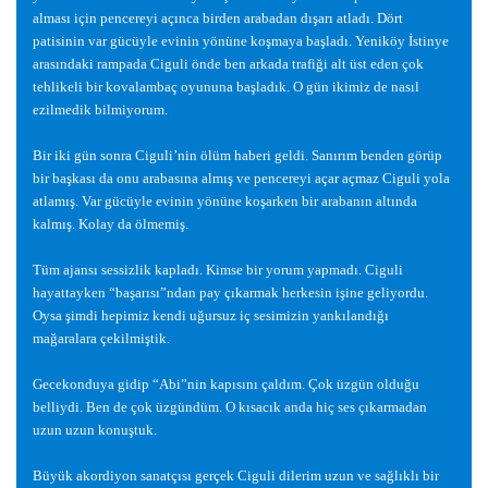
alması için pencereyi açınca birden arabadan dı
ş
arı atladı. Dört
patisinin var gücüyle evinin yönüne ko
ş
maya ba
ş
ladı. Yeniköy
İ
stinye
arasındaki rampada Ciguli önde ben arkada trafi
ğ
i alt üst eden çok
tehlikeli bir kovalambaç oyununa ba
ş
ladık. O gün ikimiz de nasıl
ezilmedik bilmiyorum.
Bir iki gün sonra Ciguli’nin ölüm haberi geldi. Sanırım benden görüp
bir ba
ş
kası da onu arabasına almı
ş
ve pencereyi açar açmaz Ciguli yola
atlamı
ş
. Var gücüyle evinin yönüne ko
ş
arken bir arabanın altında
kalmı
ş
. Kolay da ölmemi
ş
.
Tüm ajansı sessizlik kapladı. Kimse bir yorum yapmadı. Ciguli
hayattayken “ba
ş
arısı”ndan pay çıkarmak herkesin i
ş
ine geliyordu.
Oysa
ş
imdi hepimiz kendi u
ğ
ursuz iç sesimizin yankılandı
ğ
ı
ma
ğ
aralara çekilmi
ş
tik.
Gecekonduya gidip “Abi”nin kapısını çaldım. Çok üzgün oldu
ğ
u
belliydi. Ben de çok üzgündüm. O kısacık anda hiç ses çıkarmadan
uzun uzun konu
ş
tuk.
Büyük akordiyon sanatçısı gerçek Ciguli dilerim uzun ve sa
ğ
lıklı bir