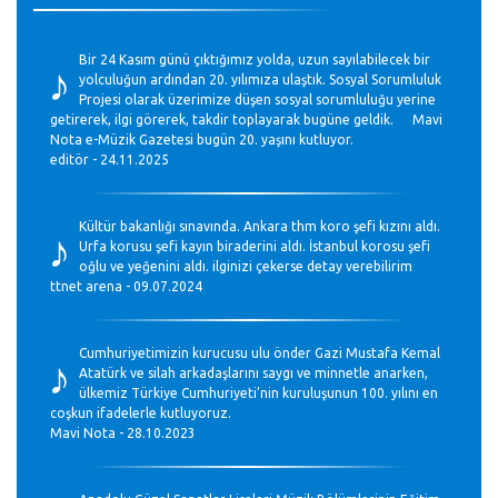
♪
Bir 24 Kasım günü çıktığımız yolda, uzun sayılabilecek bir
yolculuğun ardından 20. yılımıza ulaştık. Sosyal Sorumluluk
Projesi olarak üzerimize düşen sosyal sorumluluğu yerine
getirerek, ilgi görerek, takdir toplayarak bugüne geldik. Mavi
Nota e-Müzik Gazetesi bugün 20. yaşını kutluyor.
editör - 24.11.2025
♪
Kültür bakanlığı sınavında. Ankara thm koro şefi kızını aldı.
Urfa korusu şefi kayın biraderini aldı. İstanbul korosu şefi
oğlu ve yeğenini aldı. ilginizi çekerse detay verebilirim
ttnet arena - 09.07.2024
♪
Cumhuriyetimizin kurucusu ulu önder Gazi Mustafa Kemal
Atatürk ve silah arkadaşlarını saygı ve minnetle anarken,
ülkemiz Türkiye Cumhuriyeti’nin kuruluşunun 100. yılını en
coşkun ifadelerle kutluyoruz.
Mavi Nota - 28.10.2023