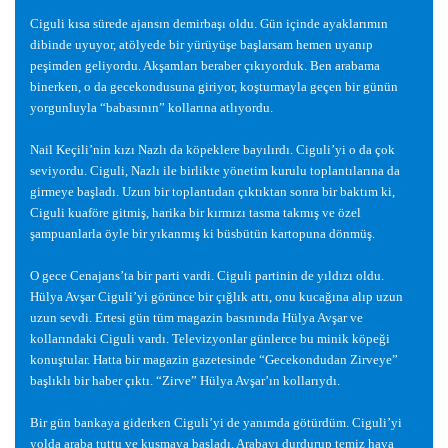
Ciguli kısa sürede ajansın demirba
ş
ı oldu. Gün içinde ayaklarımın
dibinde uyuyor, atölyede bir yürüyü
ş
e ba
ş
larsam hemen uyanıp
pe
ş
imden geliyordu. Ak
ş
amları beraber çıkıyorduk. Ben arabama
binerken, o da gecekondusuna giriyor, ko
ş
turmayla geçen bir günün
yorgunluyla “babasının” kollarına atlıyordu.
Nail Keçili’nin kızı Nazlı da köpeklere bayılırdı. Ciguli’yi o da çok
seviyordu. Ciguli, Nazlı ile birlikte yönetim kurulu toplantılarına da
girmeye ba
ş
ladı. Uzun bir toplantıdan çıktıktan sonra bir baktım ki,
Ciguli kuaföre gitmi
ş
, harika bir kırmızı tasma takmı
ş
ve özel
ş
ampuanlarla öyle bir yıkanmı
ş
ki büsbütün kartopuna dönmü
ş
.
O gece Cenajans’ta bir parti vardi. Ciguli partinin de yıldızı oldu.
Hülya Av
ş
ar Ciguli’yi görünce bir çı
ğ
lık attı, onu kuca
ğ
ına alıp uzun
uzun sevdi. Ertesi gün tüm magazin basınında Hülya Av
ş
ar ve
kollarındaki Ciguli vardı. Televizyonlar günlerce bu minik köpe
ğ
i
konu
ş
tular. Hatta bir magazin gazetesinde “Gecekondudan Zirveye”
ba
ş
lıklı bir haber çıktı. “Zirve” Hülya Av
ş
ar’ın kollarıydı.
Bir gün bankaya giderken Ciguli’yi de yanımda götürdüm. Ciguli’yi
yolda araba tuttu ve kusmaya ba
ş
ladı. Arabayı durdurup temiz hava