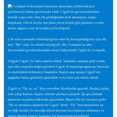
Cenajans’ın kocaman binasının arkasında yoldan bakınca
görülmeyen birkaç gecekondu vardı. Ciguli bu gecekondulardan
birinde ya
ş
ıyordu. Onu ilk gördü
ğ
ümde kedi sanmı
ş
tım, me
ğ
er
köpekmi
ş
. Ufacık boylu, her daim yavru köpek gibi görünen ve tüm
kirine ra
ğ
men yine de bembeyaz bir köpekti.
Çok uzun zamandır selamla
ş
tı
ğ
ımız ama hiç konu
ş
madı
ğ
ımız için adı
hep “Abi” olan, bir abinin köpe
ğ
iydi. Abi, Cenajans’ın arka
duvarındaki gecekondusunda oturur, bahçesinde Ciguli ile oyna
ş
ırdı.
Gitgide Ciguli’yle daha samimi olduk. Sabahları arabamı park etmek
için arka otoparka do
ğ
ru girerken Ciguli ile kar
ş
ıla
ş
aca
ğ
ım anı heyecan
ve mutlulukla beklemeye ba
ş
ladım. Kapıyı açar açmaz Ciguli’nin
a
ş
a
ğ
ıdan bakan gözlerini görürdüm ve bu beni çok mutlu ederdi.
Ciguli’yi “Oy, oy, oy” diye severdim. Kendinden geçerdi. Hoplar, zıplar,
yere yatıp karnını ok
ş
atır, üstüme çıkmaya çalı
ş
ırdı.
İş
e geç kalmak
pahasına otoparkta dakikalar geçirirdim. Bazen Abi de yanımıza gelir:
“Ne oy meraklısı adamsın be Ciguli” derdi. “Oy” tüm köpeklerin en
sevdi
ğ
i sözdür, bu sözcü
ğ
ü duyar duymaz kuyruklarını sallamaya ve
ne
ş
eli danslar etmeye ba
ş
larlar. Oy konusunda köpeklerin