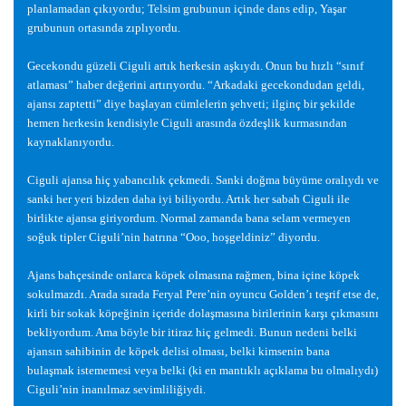
planlamadan çıkıyordu; Telsim grubunun içinde dans edip, Ya
ş
ar
grubunun ortasında zıplıyordu.
Gecekondu güzeli Ciguli artık herkesin a
ş
kıydı. Onun bu hızlı “sınıf
atlaması” haber de
ğ
erini artırıyordu. “Arkadaki gecekondudan geldi,
ajansı zaptetti” diye ba
ş
layan cümlelerin
ş
ehveti; ilginç bir
ş
ekilde
hemen herkesin kendisiyle Ciguli arasında özde
ş
lik kurmasından
kaynaklanıyordu.
Ciguli ajansa hiç yabancılık çekmedi. Sanki do
ğ
ma büyüme oralıydı ve
sanki her yeri bizden daha iyi biliyordu. Artık her sabah Ciguli ile
birlikte ajansa giriyordum. Normal zamanda bana selam vermeyen
so
ğ
uk tipler Ciguli’nin hatrına “Ooo, ho
ş
geldiniz” diyordu.
Ajans bahçesinde onlarca köpek olmasına ra
ğ
men, bina içine köpek
sokulmazdı. Arada sırada Feryal Pere’nin oyuncu Golden’ı te
ş
rif etse de,
kirli bir sokak köpe
ğ
inin içeride dola
ş
masına birilerinin kar
ş
ı çıkmasını
bekliyordum. Ama böyle bir itiraz hiç gelmedi. Bunun nedeni belki
ajansın sahibinin de köpek delisi olması, belki kimsenin bana
bula
ş
mak istememesi veya belki (ki en mantıklı açıklama bu olmalıydı)
Ciguli’nin inanılmaz sevimlili
ğ
iydi.