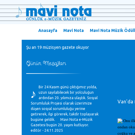
Anasayfa
Mavi Nota
Mavi Nota Müzik Ödüll
Şu an 19 müzisyen gazete okuyor
Günün Mesajları
♪
Bir 24 Kasım günü çıktığımız yolda,
uzun sayılabilecek bir yolculuğun
ardından 20. yılımıza ulaştık. Sosyal
Van'da f
Sorumluluk Projesi olarak üzerimize
düşen sosyal sorumluluğu yerine
getirerek, ilgi görerek, takdir toplayarak
bugüne geldik. Mavi Nota e-Müzik
Onu ilk
Gazetesi bugün 20. yaşını kutluyor.
ondan oku
editör - 24.11.2025
co
ş
ku ve a