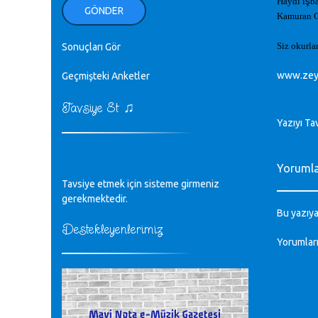
Haydi i
ş
b
ellerinden benim için öpün.
GÖNDER
Kamuran G
Kurtuluş Çelebi - 07.01.2023
Siz okurlar
Sonuçları Gör
♪
18. yılımız kutlu olsun
Mavi Nota - 24.11.2022
www.zey
Geçmişteki Anketler
♫
Tavsiye Et
♪
Biliyorum Cüneyt bey, yazımda da
Yazıyı Ta
böyle bir şey demedim zaten.
editör - 20.11.2022
Yoruml
♪
Tavsiye etmek için sisteme girmeniz
sayın müfit bey bilgilerinizi kontrol
edi 6440 sayılı cso kurulrş kanununda
gerekmektedir.
4 b diye bir tanım yoktur
Bu yazıya
CÜNEYT BALKIZ - 15.11.2022
Destekleyenlerimiz
Yorumlar
Tüm Mesajlar