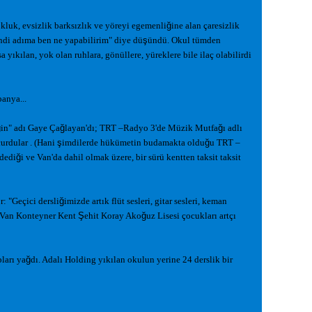
okluk, evsizlik barksızlık ve yöreyi egemenli
ğ
ine alan çaresizlik
ndi adıma ben ne yapabilirim" diye dü
ş
ündü. Okul tümden
a yıkılan, yok olan ruhlara, gönüllere, yüreklere bile ilaç olabilirdi
panya...
ğ
in" adı Gaye Ça
ğ
layan'dı; TRT –Radyo 3'de Müzik Mutfa
ğ
ı adlı
urdular . (Hani
ş
imdilerde hükümetin budamakta oldu
ğ
u TRT –
 dedi
ğ
i ve Van'da dahil olmak üzere, bir sürü kentten taksit taksit
: "Geçici dersli
ğ
imizde artık flüt sesleri, gitar sesleri, keman
... Van Konteyner Kent
Ş
ehit Koray Ako
ğ
uz Lisesi çocukları artçı
ları ya
ğ
dı. Adalı Holding yıkılan okulun yerine 24 derslik bir