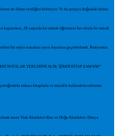
lerine de ilham verdi
ğ
ini belirtiyor. Ve bu projeyi do
ğ
udaki bütün
yu kapatırken, 28 ya
ş
ında bir müzik ö
ğ
retmeni her okula bir müzik
ekleri bir radyo kanalını yayın hayatına geçirebilmek. Radyomuz
EK
İ
NOTALAR YERLER
İ
N
İ
ALDI;
Şİ
MD
İ
K
İ
TAP ZAMANI!"
 yüre
ğ
indeki enkazı kitaplarla ve müzikle kaldırabileceklerine
lmak üzere Türk Klasikleri-Batı ve Do
ğ
u Klasikleri- Dünya