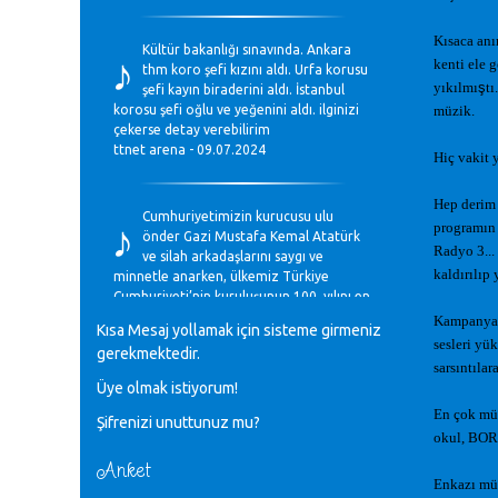
♪
Kısaca anı
Kültür bakanlığı sınavında. Ankara
kenti ele 
thm koro şefi kızını aldı. Urfa korusu
yıkılmı
ş
tı
şefi kayın biraderini aldı. İstanbul
korosu şefi oğlu ve yeğenini aldı. ilginizi
müzik.
çekerse detay verebilirim
ttnet arena - 09.07.2024
Hiç vakit 
♪
Hep derim 
Cumhuriyetimizin kurucusu ulu
programın 
önder Gazi Mustafa Kemal Atatürk
Radyo 3...
ve silah arkadaşlarını saygı ve
kaldırılıp
minnetle anarken, ülkemiz Türkiye
Cumhuriyeti’nin kuruluşunun 100. yılını en
coşkun ifadelerle kutluyoruz.
Kampanya 
Kısa Mesaj yollamak için sisteme girmeniz
Mavi Nota - 28.10.2023
sesleri yük
gerekmektedir.
sarsıntılara
Üye olmak istiyorum!
♪
Anadolu Güzel Sanatlar Liseleri
En çok müzi
Şifrenizi unuttunuz mu?
Müzik Bölümlerinin Eğitim
okul, BOR
Programları Sorunları
Gülşah Sargın Kaptaş - 28.10.2023
Anket
Enkazı müz