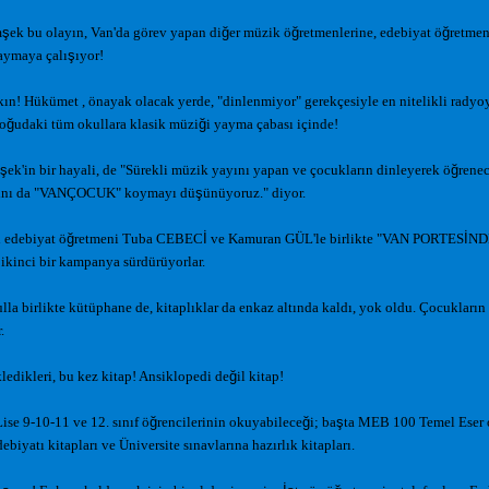
m
ş
ek bu olayın, Van'da görev yapan di
ğ
er müzik ö
ğ
retmenlerine, edebiyat ö
ğ
retmen
aymaya çalı
ş
ıyor!
kın! Hükümet , önayak olacak yerde, "dinlenmiyor" gerekçesiyle en nitelikli radyo
Do
ğ
udaki tüm okullara klasik müzi
ğ
i yayma çabası içinde!
ş
ek'in bir hayali, de "Sürekli müzik yayını yapan ve çocukların dinleyerek ö
ğ
renec
adını da "VANÇOCUK" koymayı dü
ş
ünüyoruz." diyor.
 edebiyat ö
ğ
retmeni Tuba CEBEC
İ
ve Kamuran GÜL'le birlikte "VAN PORTES
İ
ND
 ikinci bir kampanya sürdürüyorlar.
la birlikte kütüphane de, kitaplıklar da enkaz altında kaldı, yok oldu. Çocukların
.
ledikleri, bu kez kitap! Ansiklopedi de
ğ
il kitap!
ise 9-10-11 ve 12. sınıf ö
ğ
rencilerinin okuyabilece
ğ
i; ba
ş
ta MEB 100 Temel Eser o
biyatı kitapları ve Üniversite sınavlarına hazırlık kitapları.