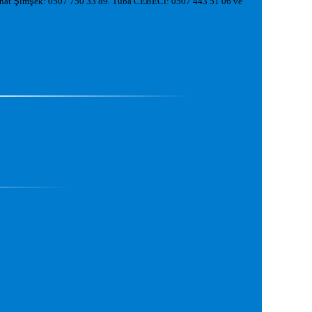
rhat
Ş
im
ş
ek: 0507 750 33 89. Tuba CEBEC
İ
: 0507 443 51 06 ve