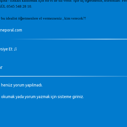
a
ş
ına ! Enkazı kaldırmak için bir el de siz verin:
İş
te üç ö
ğ
retmenin, telefonları: Fe
ÜL:0545 548 28 10.
 bu idealist ö
ğ
retmenlere el vermezseniz , kim verecek?!
neporal.com
♫
vsiye Et
ar
 henüz yorum yapılmadı.
ı okumak yada yorum yazmak için sisteme
giriniz
.