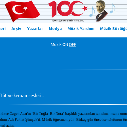
eri
Arşiv
Yazarlar
Medya
Müzik Yardımı
Müzik Sözlüğ
Müzik
ON
OFF
lüt ve keman sesleri...
 önce Özgen Acar'ın "Bir Tu
ğ
la- Bir Nota" ba
ş
lıklı yazısından tanıdım.
İ
nsana umu
dum. Adı Ferhat
Ş
im
ş
ek'ti. Müzik ö
ğ
retmeniydi . Birkaç gün önce ise telefonun ö
yni azim..