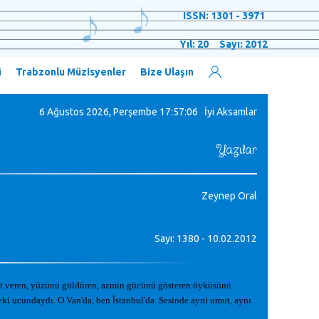
ISSN: 1301 - 3971
Yıl: 20 Sayı: 2012
ü
Trabzonlu Müzisyenler
Bize Ulaşın
6 Ağustos 2026, Perşembe
17:57:07 İyi Aksamlar
Yazılar
Zeynep Oral
Sayı: 1380 - 10.02.2012
t veren, yüzünü güldüren, azmin gücünü gösteren öyküsünü
teki ucundaydı. O Van'da, ben
İ
stanbul'da. Sesinde ayni umut, aynı