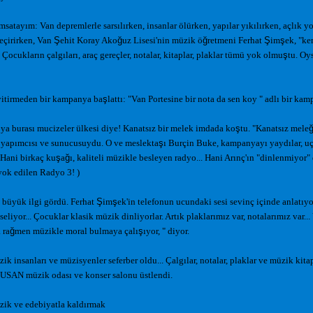
msatayım: Van depremlerle sarsılırken, insanlar ölürken, yapılar yıkılırken, açlık y
geçirirken, Van
Ş
ehit Koray Ako
ğ
uz Lisesi'nin müzik ö
ğ
retmeni Ferhat
Ş
im
ş
ek, "ke
. Çocukların çalgıları, araç gereçler, notalar, kitaplar, plaklar tümü yok olmu
ş
tu. Oys
yitirmeden bir kampanya ba
ş
lattı: "Van Portesine bir nota da sen koy " adlı bir kam
ya burası mucizeler ülkesi diye! Kanatsız bir melek imdada ko
ş
tu. "Kanatsız mele
yapımcısı ve sunucusuydu. O ve meslekta
ş
ı Burçin Buke, kampanyayı yaydılar, uç
 Hani birkaç ku
ş
a
ğ
ı, kaliteli müzikle besleyen radyo... Hani Arınç'ın "dinlenmiyor"
 yok edilen Radyo 3! )
büyük ilgi gördü. Ferhat
Ş
im
ş
ek'in telefonun ucundaki sesi sevinç içinde anlatıyor
seliyor... Çocuklar klasik müzik dinliyorlar. Artık plaklarımız var, notalarımız var
 ra
ğ
men müzikle moral bulmaya çalı
ş
ıyor, " diyor.
k insanları ve müzisyenler seferber oldu... Çalgılar, notalar, plaklar ve müzik kitap
USAN müzik odası ve konser salonu üstlendi.
ik ve edebiyatla kaldırmak