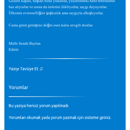
ş
Gözleri kapalı, ba
ları biraz yukarıda, yüzlerindeki hafif tebessümle
haz alıyorlar ve sonra da önlerini ilikliyorlar, saygı duyuyorlar..
ğ
ş
ş
ş
Ülkemin evrenselli
ini
a
kınlık ama saygıyla alkı
lıyorlar..
ş
ğ
Cuma günü görü
ene de
in esen kalın sevgili dostlar.
Müfit Semih Baylan
Editör
♫
Yazıyı Tavsiye Et
Yorumlar
Bu yazıya henüz yorum yapılmadı.
Yorumları okumak yada yorum yazmak için sisteme
giriniz
.