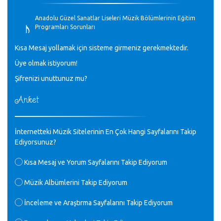
♪
Anadolu Güzel Sanatlar Liseleri Müzik Bölümlerinin Eğitim
Programları Sorunları
Gülşah Sargın Kaptaş - 28.10.2023
Kısa Mesaj yollamak için sisteme girmeniz gerekmektedir.
♪
Üye olmak istiyorum!
GEÇMİŞ OLSUN TÜRKİYE!
Mavi Nota - 07.02.2023
Şifrenizi unuttunuz mu?
Anket
♪
30 yıl sonra karşılaşmak çok güzel Kurtuluş, teveccüh
etmişsin çok teşekkür ederim. Nerelerdesin? Bilgi verirsen
sevinirim, selamlar, sevgiler.
M.Semih Baylan - 08.01.2023
İnternetteki Müzik Sitelerinin En Çok Hangi Sayfalarını Takip
Ediyorsunuz?
♪
Değerli Müfit hocama en içten sevgi saygılarımı iletin
Kısa Mesaj ve Yorum Sayfalarını Takip Ediyorum
lütfen .Üniversite yıllarımda özel radyo yayıncılığı
yaptım.1994 yılında derginin bu daldaki ödülüne layık
Müzik Albümlerini Takip Ediyorum
görülmüştüm evde yıllar sonra plaketi buldum hadi bir
internetten arayayım dediğimde ikinci büyük şoku yaşadım 1994
İnceleme ve Araştırma Sayfalarını Takip Ediyorum
de verdiği ödülü değerli hocam arşivinde fotoğraf larımız ile
yayınlamaya devam ediyor.ne büyük bir emek emeği geçen