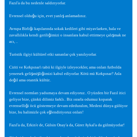
Fazıl'a da bu nedenle saldırıyorlar.
ğ
ş
Evrensel oldu
u için, evet yanlı
anlamadınız.
ğ
Avrupa Birli
i kapılarında sokak kedileri gibi miyavlarken, hala ve
ğ
ş
zavallılıkla kendi gerili
imizi o insanlara kabul ettirmeye çalı
mak ne
acı, ..
Turistik ilgiyi kültürel etki sananlar çok yanılıyorlar.
Ciriti ve Kırkpınar'ı tabii ki ilgiyle izleyecekler, ama onları futbolda
ş
ş
ğ
yenersek geli
mi
li
imizi kabul ediyorlar. Kötü mü Kırkpınar? Asla
ğ
de
il ama otantik kültür..
Evrensel normları yadsımaya devam ediyoruz.. O yüzden bir Fazıl itici
geliyor bize, çünkü dilimiz farklı.. Biz ısrarla odumuz koparak
ğ
evrenselli
i öcü göstermeye devam ededuralım, Medeni dünya gülüyor
ğ
bize, bu halimizle çok e
lendiriyoruz onları!
Fazıl'a da, Erkin'e de, Gülsin Onay'a da, Gürer Aykal'a da gülmüyorlar!