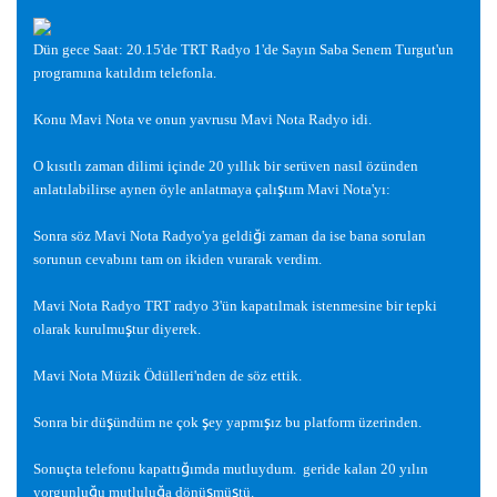
Dün gece Saat: 20.15'de TRT Radyo 1'de Sayın Saba Senem Turgut'un
programına katıldım telefonla.
Konu Mavi Nota ve onun yavrusu Mavi Nota Radyo idi.
O kısıtlı zaman dilimi içinde 20 yıllık bir serüven nasıl özünden
ş
anlatılabilirse aynen öyle anlatmaya çalı
tım Mavi Nota'yı:
ğ
Sonra söz Mavi Nota Radyo'ya geldi
i zaman da ise bana sorulan
sorunun cevabını tam on ikiden vurarak verdim.
Mavi Nota Radyo TRT radyo 3'ün kapatılmak istenmesine bir tepki
ş
olarak kurulmu
tur diyerek.
Mavi Nota Müzik Ödülleri'nden de söz ettik.
ş
ş
ş
Sonra bir dü
ündüm ne çok
ey yapmı
ız bu platform üzerinden.
ğ
Sonuçta telefonu kapattı
ımda mutluydum.
geride kalan 20 yılın
ğ
ğ
ş
ş
yorgunlu
u mutlulu
a dönü
mü
tü.