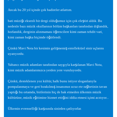
Ancak bu 20 yıl içinde çok badireler atlattım.
ğ
ğ
ş
bati müzi
i eksenli bir dergi oldu
umuz için çok ele
tiri aldık. Bu
ş
ş
nedenle bazı müzik okullarının bölüm ba
kanları tarafından dı
landık,
ğ
horlandık, derginin alınmaması ö
rencilere kimi zaman tehdit vari,
ş
ğ
kimi zaman ba
ka biçimde ö
ütlendi.
ş
ş
Çünkü Mavi Nota bir kesimin geli
memi
entellektüel sinir uçlarını
uyarıyordu.
ş
Yabancı müzik adamları tarafından saygıyla kar
ılanan Mavi Nota,
kimi müzik adamlarımızca yerden yere vuruluyordu.
Çünkü, desteklenen yoz kültür, halk bunu istiyor sloganlarıyla
ş
ğ
pompalanmaya ve geri bırakılmı
insanımın ucuz ete ra
betinin tavan
ğ
yaptı
ı bu ortamda, birilerinin hiç de hak etmeden ülkemin müzik
ğ
ğ
kültürüne, müzik e
itimine hizmet etti
ini iddia etmesi içimi acıtıyor...
ğ
ş
Ülkemin evrenselli
i kar
ısında sinirden çatlıyorlar.