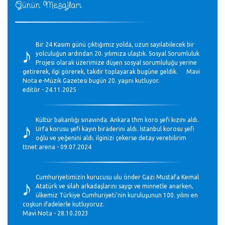
Günün Mesajları
♪
Bir 24 Kasım günü çıktığımız yolda, uzun sayılabilecek bir
yolculuğun ardından 20. yılımıza ulaştık. Sosyal Sorumluluk
Projesi olarak üzerimize düşen sosyal sorumluluğu yerine
getirerek, ilgi görerek, takdir toplayarak bugüne geldik. Mavi
Nota e-Müzik Gazetesi bugün 20. yaşını kutluyor.
editör - 24.11.2025
♪
Kültür bakanlığı sınavında. Ankara thm koro şefi kızını aldı.
Urfa korusu şefi kayın biraderini aldı. İstanbul korosu şefi
oğlu ve yeğenini aldı. ilginizi çekerse detay verebilirim
ttnet arena - 09.07.2024
♪
Cumhuriyetimizin kurucusu ulu önder Gazi Mustafa Kemal
Atatürk ve silah arkadaşlarını saygı ve minnetle anarken,
ülkemiz Türkiye Cumhuriyeti’nin kuruluşunun 100. yılını en
coşkun ifadelerle kutluyoruz.
Mavi Nota - 28.10.2023