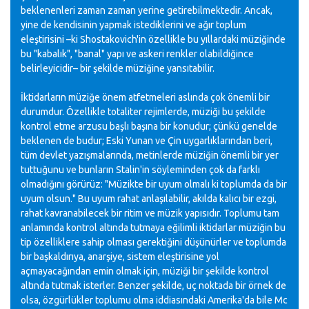
beklenenleri zaman zaman yerine getirebilmektedir. Ancak,
yine de kendisinin yapmak istediklerini ve ağır toplum
eleştirisini –ki Shostakovich'in özellikle bu yıllardaki müziğinde
bu "kabalık", "banal" yapı ve askeri renkler olabildiğince
belirleyicidir– bir şekilde müziğine yansıtabilir.
İktidarların müziğe önem atfetmeleri aslında çok önemli bir
durumdur. Özellikle totaliter rejimlerde, müziği bu şekilde
kontrol etme arzusu başlı başına bir konudur; çünkü genelde
beklenen de budur; Eski Yunan ve Çin uygarlıklarından beri,
tüm devlet yazışmalarında, metinlerde müziğin önemli bir yer
tuttuğunu ve bunların Stalin'in söyleminden çok da farklı
olmadığını görürüz: "Müzikte bir uyum olmalı ki toplumda da bir
uyum olsun." Bu uyum rahat anlaşılabilir, akılda kalıcı bir ezgi,
rahat kavranabilecek bir ritim ve müzik yapısıdır. Toplumu tam
anlamında kontrol altında tutmaya eğilimli iktidarlar müziğin bu
tip özelliklere sahip olması gerektiğini düşünürler ve toplumda
bir başkaldırıya, anarşiye, sistem eleştirisine yol
açmayacağından emin olmak için, müziği bir şekilde kontrol
altında tutmak isterler. Benzer şekilde, uç noktada bir örnek de
olsa, özgürlükler toplumu olma iddiasındaki Amerika'da bile Mc