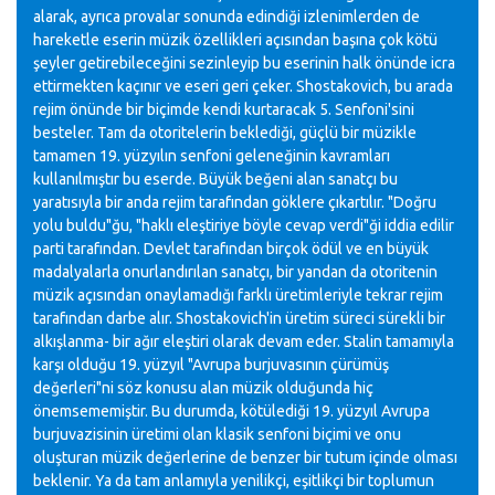
alarak, ayrıca provalar sonunda edindiği izlenimlerden de
hareketle eserin müzik özellikleri açısından başına çok kötü
şeyler getirebileceğini sezinleyip bu eserinin halk önünde icra
ettirmekten kaçınır ve eseri geri çeker. Shostakovich, bu arada
rejim önünde bir biçimde kendi kurtaracak 5. Senfoni'sini
besteler. Tam da otoritelerin beklediği, güçlü bir müzikle
tamamen 19. yüzyılın senfoni geleneğinin kavramları
kullanılmıştır bu eserde. Büyük beğeni alan sanatçı bu
yaratısıyla bir anda rejim tarafından göklere çıkartılır. "Doğru
yolu buldu"ğu, "haklı eleştiriye böyle cevap verdi"ği iddia edilir
parti tarafından. Devlet tarafından birçok ödül ve en büyük
madalyalarla onurlandırılan sanatçı, bir yandan da otoritenin
müzik açısından onaylamadığı farklı üretimleriyle tekrar rejim
tarafından darbe alır. Shostakovich'in üretim süreci sürekli bir
alkışlanma- bir ağır eleştiri olarak devam eder. Stalin tamamıyla
karşı olduğu 19. yüzyıl "Avrupa burjuvasının çürümüş
değerleri"ni söz konusu alan müzik olduğunda hiç
önemsememiştir. Bu durumda, kötülediği 19. yüzyıl Avrupa
burjuvazisinin üretimi olan klasik senfoni biçimi ve onu
oluşturan müzik değerlerine de benzer bir tutum içinde olması
beklenir. Ya da tam anlamıyla yenilikçi, eşitlikçi bir toplumun