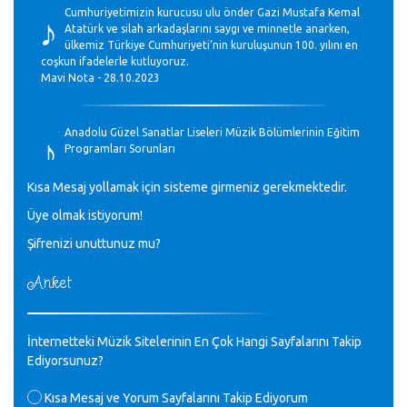
♪
Cumhuriyetimizin kurucusu ulu önder Gazi Mustafa Kemal
Atatürk ve silah arkadaşlarını saygı ve minnetle anarken,
ülkemiz Türkiye Cumhuriyeti’nin kuruluşunun 100. yılını en
coşkun ifadelerle kutluyoruz.
Mavi Nota - 28.10.2023
♪
Anadolu Güzel Sanatlar Liseleri Müzik Bölümlerinin Eğitim
Programları Sorunları
Gülşah Sargın Kaptaş - 28.10.2023
Kısa Mesaj yollamak için sisteme girmeniz gerekmektedir.
♪
Üye olmak istiyorum!
GEÇMİŞ OLSUN TÜRKİYE!
Mavi Nota - 07.02.2023
Şifrenizi unuttunuz mu?
Anket
♪
30 yıl sonra karşılaşmak çok güzel Kurtuluş, teveccüh
etmişsin çok teşekkür ederim. Nerelerdesin? Bilgi verirsen
sevinirim, selamlar, sevgiler.
M.Semih Baylan - 08.01.2023
İnternetteki Müzik Sitelerinin En Çok Hangi Sayfalarını Takip
Ediyorsunuz?
Değerli Müfit hocama en içten sevgi saygılarımı iletin
Kısa Mesaj ve Yorum Sayfalarını Takip Ediyorum