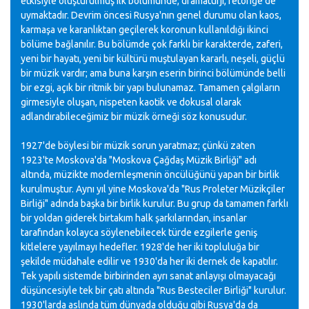
etkisiyle oluşturulmuş ilk bölümünde, dramaturji, retoriğe de
uymaktadır. Devrim öncesi Rusya'nın genel durumu olan kaos,
karmaşa ve karanlıktan geçilerek koronun kullanıldığı ikinci
bölüme bağlanılır. Bu bölümde çok farklı bir karakterde, zaferi,
yeni bir hayatı, yeni bir kültürü muştulayan kararlı, neşeli, güçlü
bir müzik vardır; ama buna karşın eserin birinci bölümünde belli
bir ezgi, açık bir ritmik bir yapı bulunamaz. Tamamen çalgıların
girmesiyle oluşan, nispeten kaotik ve dokusal olarak
adlandırabileceğimiz bir müzik örneği söz konusudur.
1927'de böylesi bir müzik sorun yaratmaz; çünkü zaten
1923'te Moskova'da "Moskova Çağdaş Müzik Birliği" adı
altında, müzikte modernleşmenin öncülüğünü yapan bir birlik
kurulmuştur. Aynı yıl yine Moskova'da "Rus Proleter Müzikçiler
Birliği" adında başka bir birlik kurulur. Bu grup da tamamen farklı
bir yoldan giderek birtakım halk şarkılarından, insanlar
tarafından kolayca söylenebilecek türde ezgilerle geniş
kitlelere yayılmayı hedefler. 1928'de her iki topluluğa bir
şekilde müdahale edilir ve 1930'da her iki dernek de kapatılır.
Tek yapılı sistemde birbirinden ayrı sanat anlayışı olmayacağı
düşüncesiyle tek bir çatı altında "Rus Besteciler Birliği" kurulur.
1930'larda aslında tüm dünyada olduğu gibi Rusya'da da