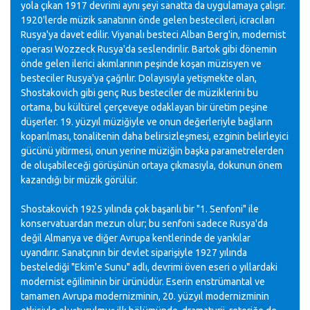
yola çıkan 1917 devrimi aynı şeyi sanatta da uygulamaya çalışır.
1920'lerde müzik sanatının önde gelen bestecileri, icracıları
Rusya'ya davet edilir. Viyanalı besteci Alban Berg'in, modernist
operası Wozzeck Rusya'da seslendirilir. Bartok gibi dönemin
önde gelen ilerici akımlarının peşinde koşan müzisyen ve
besteciler Rusya'ya çağrılır. Dolayısıyla yetişmekte olan,
Shostakovich gibi genç Rus besteciler de müziklerini bu
ortama, bu kültürel çerçeveye odaklayan bir üretim peşine
düşerler. 19. yüzyıl müziğiyle ve onun değerleriyle bağların
koparılması, tonalitenin daha belirsizleşmesi, ezginin belirleyici
gücünü yitirmesi, onun yerine müziğin başka parametrelerden
de oluşabileceği görüşünün ortaya çıkmasıyla, dokunun önem
kazandığı bir müzik görülür.
Shostakovich 1925 yılında çok başarılı bir "1. Senfoni" ile
konservatuardan mezun olur; bu senfoni sadece Rusya'da
değil Almanya ve diğer Avrupa kentlerinde de yankılar
uyandırır. Sanatçının bir devlet siparişiyle 1927 yılında
bestelediği "Ekim'e Sunu" adlı, devrimi öven eseri o yıllardaki
modernist eğiliminin bir ürünüdür. Eserin enstrümantal ve
tamamen Avrupa modernizminin, 20. yüzyıl modernizminin