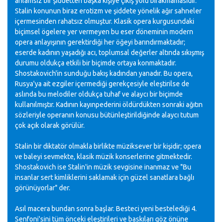
anlamsız bir şiddetten başka kişiye çıkış yolu bırakmamasıdır.
Stalin konunun biraz erotizm ve şiddete yönelik ağır sahneler
içermesinden rahatsız olmuştur. Klasik opera kurgusundaki
biçimsel ögelere yer vermeyen bu eser döneminin modern
opera anlayışının gerektirdiği her öğeyi barındırmaktadır;
eserde kadının yaşadığı acı, toplumsal değerler altında sıkışmış
durumu oldukça etkili bir biçimde ortaya konmaktadır.
Shostakovich'in sunduğu bakış kadından yanadır. Bu opera,
Rusya'ya ait ezgiler içermediği gerekçesiyle eleştirilse de
aslında bu melodiler oldukça tuhaf ve alaycı bir biçimde
kullanılmıştır. Kadının kayınpederini öldürdükten sonraki ağıtın
sözleriyle operanın konusu bütünleştirildiğinde alaycı tutum
çok açık olarak görülür.
Stalin bir diktatör olmakla birlikte müziksever bir kişidir; opera
ve baleyi sevmekte, klasik müzik konserlerine gitmektedir.
Shostakovich ise Stalin'in müzik sevgisine inanmaz ve "Bu
insanlar sert kimliklerini saklamak için güzel sanatlara bağlı
görünüyorlar" der.
Asıl macera bundan sonra başlar. Besteci yeni bestelediği 4.
Senfoni'sini tüm önceki eleştirileri ve baskıları göz önüne