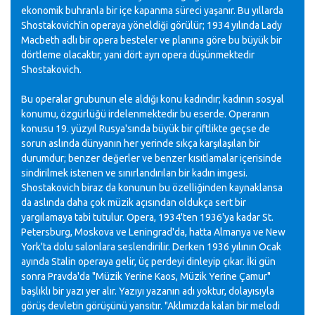
ekonomik buhranla bir içe kapanma süreci yaşanır. Bu yıllarda
Shostakovich'in operaya yöneldiği görülür; 1934 yılında Lady
Macbeth adlı bir opera besteler ve planına göre bu büyük bir
dörtleme olacaktır, yani dört ayrı opera düşünmektedir
Shostakovich.
Bu operalar grubunun ele aldığı konu kadındır; kadının sosyal
konumu, özgürlüğü irdelenmektedir bu eserde. Operanın
konusu 19. yüzyıl Rusya'sında büyük bir çiftlikte geçse de
sorun aslında dünyanın her yerinde sıkça karşılaşılan bir
durumdur; benzer değerler ve benzer kısıtlamalar içerisinde
sindirilmek istenen ve sınırlandırılan bir kadın imgesi.
Shostakovich biraz da konunun bu özelliğinden kaynaklansa
da aslında daha çok müzik açısından oldukça sert bir
yargılamaya tabi tutulur. Opera, 1934'ten 1936'ya kadar St.
Petersburg, Moskova ve Leningrad'da, hatta Almanya ve New
York'ta dolu salonlara seslendirilir. Derken 1936 yılının Ocak
ayında Stalin operaya gelir, üç perdeyi dinleyip çıkar. İki gün
sonra Pravda'da "Müzik Yerine Kaos, Müzik Yerine Çamur"
başlıklı bir yazı yer alır. Yazıyı yazanın adı yoktur, dolayısıyla
görüş devletin görüşünü yansıtır. "Aklımızda kalan bir melodi