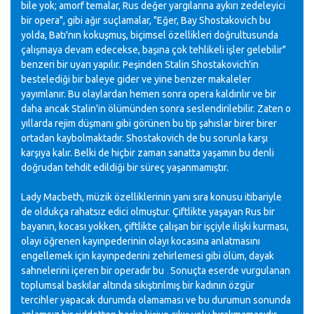
bile yok; amorf temalar, Rus değer yargılarına aykırı zedeleyici
bir opera", gibi ağır suçlamalar, "Eğer, Bay Shostakovich bu
yolda, Batı'nın kokuşmuş, biçimsel özellikleri doğrultusunda
çalışmaya devam edecekse, başına çok tehlikeli işler gelebilir"
benzeri bir uyarı yapılır. Peşinden Stalin Shostakovich'in
bestelediği bir baleye gider ve yine benzer makaleler
yayımlanır. Bu olaylardan hemen sonra opera kaldırılır ve bir
daha ancak Stalin'in ölümünden sonra seslendirilebilir. Zaten o
yıllarda rejim düşmanı gibi görünen bu tip şahıslar birer birer
ortadan kaybolmaktadır. Shostakovich de bu sorunla karşı
karşıya kalır. Belki de hiçbir zaman sanatta yaşamın bu denli
doğrudan tehdit edildiği bir süreç yaşanmamıştır.
Lady Macbeth, müzik özelliklerinin yanı sıra konusu itibariyle
de oldukça rahatsız edici olmuştur. Çiftlikte yaşayan Rus bir
bayanın, kocası yokken, çiftlikte çalışan bir işçiyle ilişki kurması,
olayı öğrenen kayınpederinin olayı kocasına anlatmasını
engellemek için kayınpederini zehirlemesi gibi ölüm, dayak
sahnelerini içeren bir operadır bu
.
Sonuçta eserde vurgulanan
toplumsal baskılar altında sıkıştırılmış bir kadının özgür
tercihler yapacak durumda olamaması ve bu durumun sonunda