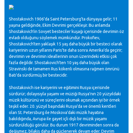
Shostakovich 1906'da Saint Petersburg'ta dünyaya gelir; 11
yaşına geldiğinde, Ekim Devrimi gerçekleşir. Bu anlamda
Shostakovich'in Sovyet besteciler kuşağı içerisinde devrimin öz
evladı olduğunu söylemek mümkündür. Prokofiev,
Shostakovich'ten yaklaşık 15 yaş daha büyük bir besteci olarak
kariyerinin uzun yıllarını Paris'te daha sonra Amerika'da geçirir;
devrimin ve devrimin ideallerinin onun üzerindeki etkisi çok
fazla değildir. Shostakovich'ten 10 yaş daha büyük olan
Stravinski de tamamen Rus kökenli olmasına rağmen ömrünü
Batı'da sürdürmüş bir bestecidir.
Shostakovich ise kariyerini ve eğitimini Rusya içerisinde
sürdürür; dolayısıyla yaşamı ve müziği Rusya'nın 20 yüzyıldaki
müzik kültürünü ve süreçlerini okumak açısından iyi bir örnek
teşkil eder. 20. yüzyıl başındaki Rusya'da ve önemli kentleri
olan St. Petersburg ile Moskova'daki müzik hayatına
bakıldığında, Avrupa ile gayet içli dışlı bir müzik yaşamı
sürdürüldüğü görülür. Bu durum 1917 devriminden sonra da
değişmez, bilakis daha da güçlenerek devam eder. Devrim