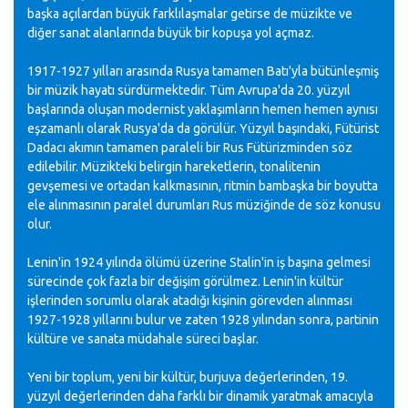
başka açılardan büyük farklılaşmalar getirse de müzikte ve
diğer sanat alanlarında büyük bir kopuşa yol açmaz.
1917-1927 yılları arasında Rusya tamamen Batı'yla bütünleşmiş
bir müzik hayatı sürdürmektedir. Tüm Avrupa'da 20. yüzyıl
başlarında oluşan modernist yaklaşımların hemen hemen aynısı
eşzamanlı olarak Rusya'da da görülür. Yüzyıl başındaki, Fütürist
Dadacı akımın tamamen paraleli bir Rus Fütürizminden söz
edilebilir. Müzikteki belirgin hareketlerin, tonalitenin
gevşemesi ve ortadan kalkmasının, ritmin bambaşka bir boyutta
ele alınmasının paralel durumları Rus müziğinde de söz konusu
olur.
Lenin'in 1924 yılında ölümü üzerine Stalin'in iş başına gelmesi
sürecinde çok fazla bir değişim görülmez. Lenin'in kültür
işlerinden sorumlu olarak atadığı kişinin görevden alınması
1927-1928 yıllarını bulur ve zaten 1928 yılından sonra, partinin
kültüre ve sanata müdahale süreci başlar.
Yeni bir toplum, yeni bir kültür, burjuva değerlerinden, 19.
yüzyıl değerlerinden daha farklı bir dinamik yaratmak amacıyla