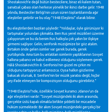
Shostakovich'e değil bütün bestecilere, biraz eli kalem tutan,
sanatsal çabası olan herkese yönelik bir ikinci darbe gelir. 1948
yılında, Besteciler Birliği'nin uzun süren toplantılarında ağır
eleştiriler getirilir ve bu olay "1948 Eleştirisi" olarak bilinir.
Bu eleştirilerden bazıları şöyledir: "Yoldaşlar, öyle görünüyor ki
tartışmalar yolundan çıkmakta. Ben Rus yerel müzikleri üzerine
çalışıyorum ve bu da benim Rus halkıyla çok yakın bir ilişkiye
girmemi sağlıyor. Gelin, senfonik müziğimize bir göz atalım.
Birtakım önde gelen isimler var gerek burada, gerek
yurtdışında. Ama tüm bu anlatılan isimlerin yaptıklarının Sovyet
halkına yabancı ve kabul edilemez olduğunu söylemem gerek.
Hâlâ Shostakovich'in 8. Senfonisi'nin güzel mi çirkin mi
olduğunu tartışıyoruz anlamsızca. Oysa halkın gözlerine
bakacak olursak, 8. Senfoni'nin bir müzik yaratısı değil, hiçbir
şey ifade etmeyen bir kompozisyon olduğunu görebiliriz."
"1948 Eleştirisi"nde, özellikle Sovyet kuramcı Jdanov'un da
ağır eleştirileri vardır: "Sovyet müziğindeki iki akım arasında,
gerçekte üstü kapalı olmakla birlikte şiddetli bir mücadele
hüküm sürmektedir. Bir akım Sovyet müziğindeki gerçekçi bir