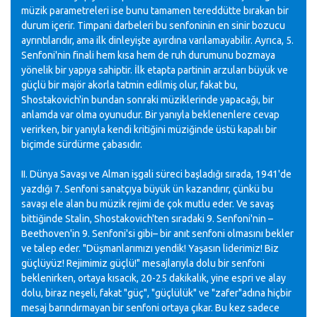
müzik parametreleri ise bunu tamamen tereddütte bırakan bir
durum içerir. Timpani darbeleri bu senfoninin en sinir bozucu
ayrıntılarıdır, ama ilk dinleyişte ayırdına varılamayabilir. Ayrıca, 5.
Senfoni'nin finali hem kısa hem de ruh durumunu bozmaya
yönelik bir yapıya sahiptir. İlk etapta partinin arzuları büyük ve
güçlü bir majör akorla tatmin edilmiş olur, fakat bu,
Shostakovich'in bundan sonraki müziklerinde yapacağı, bir
anlamda var olma oyunudur. Bir yanıyla beklenenlere cevap
verirken, bir yanıyla kendi kritiğini müziğinde üstü kapalı bir
biçimde sürdürme çabasıdır.
II. Dünya Savaşı ve Alman işgali süreci başladığı sırada, 1941'de
yazdığı 7. Senfoni sanatçıya büyük ün kazandırır, çünkü bu
savaşı ele alan bu müzik rejimi de çok mutlu eder. Ve savaş
bittiğinde Stalin, Shostakovich'ten sıradaki 9. Senfoni'nin –
Beethoven'in 9. Senfoni'si gibi– bir anıt senfoni olmasını bekler
ve talep eder. "Düşmanlarımızı yendik! Yaşasın liderimiz! Biz
güçlüyüz! Rejimimiz güçlü!" mesajlarıyla dolu bir senfoni
beklenirken, ortaya kısacık, 20-25 dakikalık, yine espri ve alay
dolu, biraz neşeli, fakat "güç", "güçlülük" ve "zafer"adına hiçbir
mesaj barındırmayan bir senfoni ortaya çıkar. Bu kez sadece