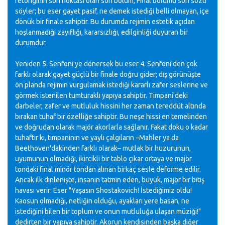
retoriğinin son noktası olan son bölüm, Final bölümü son sözü
söyler; bu eser gayet pasif, ne demek istediği belli olmayan, içe
dönük bir finale sahiptir. Bu durumda rejimin estetik açıdan
hoşlanmadığı zayıflığı, kararsızlığı, edilginliği duyuran bir
durumdur.
Yeniden 5. Senfoni'ye dönersek bu eser 4. Senfoni'den çok
farklı olarak gayet güçlü bir finale doğru gider; dış görünüşte
ön planda rejimin vurgulamak istediği kararlı zafer seslerine ve
görmek istenilen tumturaklı yapıya sahiptir. Timpani'deki
darbeler, zafer ve mutluluk hissini her zaman tereddüt altında
bırakan tuhaf bir özelliğe sahiptir. Bu neşe hissi en temelinden
ve doğrudan olarak majör akorlarla sağlanır. Fakat doku o kadar
tuhaftır ki, timpaninin ve yaylı çalgıların –Mahler ya da
Beethoven'dakinden farklı olarak– mutlak bir huzurunun,
uyumunun olmadığı, ikircikli bir tablo çıkar ortaya ve majör
tondaki final minör tondan alınan birkaç sesle deforme edilir.
Ancak ilk dinlenişte, insanın tatmin eden, büyük, majör bir bitiş
havası verir: Eser "Yaşasın Shostakovich! İstediğimiz oldu!
Kaosun olmadığı, netliğin olduğu, ayakları yere basan, ne
istediğini bilen bir toplum ve onun mutluluğa ulaşan müziği!"
dedirten bir yapıya sahiptir. Akorun kendisinden başka diğer