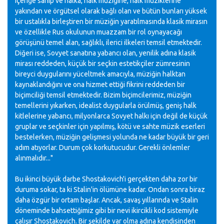
içeriğe sahip ve halka, halk müziğine, halk müziklerine
yakından ve örgütsel olarak bağlı olan ve bütün bunları yüksek
bir ustalıkla birleştiren bir müziğin yaratılmasında klasik mirasın
ve özellikle Rus okulunun muazzam bir rol oynayacağı
görüşünü temel alan, sağlıklı, ilerici ilkeleri temsil etmektedir.
Diğeri ise, Sovyet sanatına yabancı olan, yenilik adına klasik
mirası reddeden, küçük bir seçkin estetikçiler zümresinin
bireyci duygularını yüceltmek amacıyla, müziğin halktan
kaynaklandığını ve ona hizmet ettiği fikrini reddeden bir
biçimciliği temsil etmektedir. Bizim biçimcilerimiz, müziğin
temellerini yıkarken, idealist duygularla örülmüş, geniş halk
kitlelerine yabancı, milyonlarca Sovyet halkı için değil de küçük
gruplar ve seçkinler için yapılmış, kötü ve sahte müzik eserleri
bestelerken, müziğin gelişmesi yolunda ne kadar büyük bir geri
adım atıyorlar. Durum çok korkutucudur. Gerekli önlemler
alınmalıdır..."
Bu ikinci büyük darbe Shostakovich'i gerçekten daha zor bir
duruma sokar, ta ki Stalin'in ölümüne kadar. Ondan sonra biraz
daha özgür bir ortam başlar. Ancak, savaş yıllarında ve Stalin
döneminde bahsettiğimiz gibi bir nevi ikircikli kod sistemiyle
çalışır Shostakovich. Bir şekilde var olma adına kendisinden