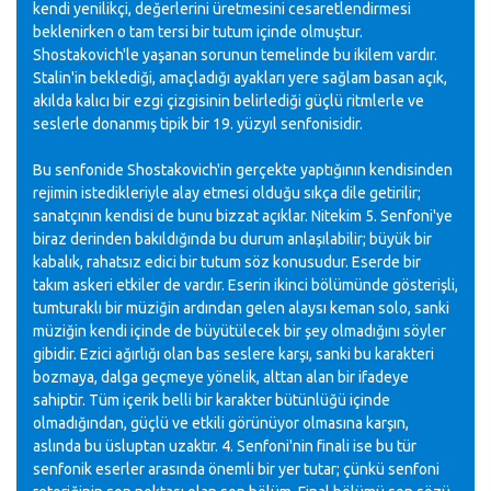
kendi yenilikçi, değerlerini üretmesini cesaretlendirmesi
beklenirken o tam tersi bir tutum içinde olmuştur.
Shostakovich'le yaşanan sorunun temelinde bu ikilem vardır.
Stalin'in beklediği, amaçladığı ayakları yere sağlam basan açık,
akılda kalıcı bir ezgi çizgisinin belirlediği güçlü ritmlerle ve
seslerle donanmış tipik bir 19. yüzyıl senfonisidir.
Bu senfonide Shostakovich'in gerçekte yaptığının kendisinden
rejimin istedikleriyle alay etmesi olduğu sıkça dile getirilir;
sanatçının kendisi de bunu bizzat açıklar. Nitekim 5. Senfoni'ye
biraz derinden bakıldığında bu durum anlaşılabilir; büyük bir
kabalık, rahatsız edici bir tutum söz konusudur. Eserde bir
takım askeri etkiler de vardır. Eserin ikinci bölümünde gösterişli,
tumturaklı bir müziğin ardından gelen alaysı keman solo, sanki
müziğin kendi içinde de büyütülecek bir şey olmadığını söyler
gibidir. Ezici ağırlığı olan bas seslere karşı, sanki bu karakteri
bozmaya, dalga geçmeye yönelik, alttan alan bir ifadeye
sahiptir. Tüm içerik belli bir karakter bütünlüğü içinde
olmadığından, güçlü ve etkili görünüyor olmasına karşın,
aslında bu üsluptan uzaktır. 4. Senfoni'nin finali ise bu tür
senfonik eserler arasında önemli bir yer tutar; çünkü senfoni