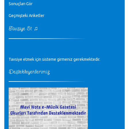
Sonuçları Gör
♪
Geçmişteki Anketler
sayın müfit bey bilgilerinizi kontrol edi 6440 sayılı cso
kurulrş kanununda 4 b diye bir tanım yoktur
CÜNEYT BALKIZ - 15.11.2022
♫
Tavsiye Et
Tüm Mesajlar
Tavsiye etmek için sisteme girmeniz gerekmektedir.
Destekleyenlerimiz