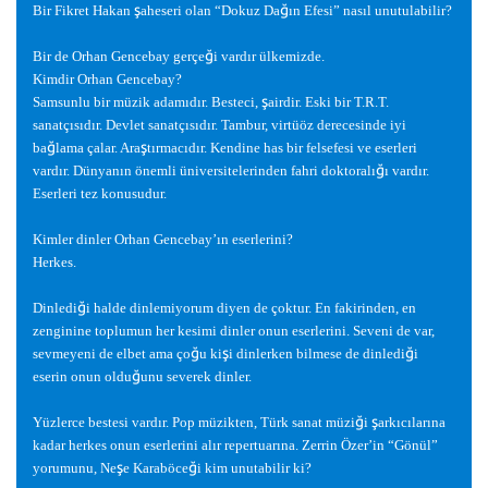
ş
ğ
Bir Fikret Hakan
aheseri olan “Dokuz Da
ın Efesi” nasıl unutulabilir?
ğ
Bir de Orhan Gencebay gerçe
i vardır ülkemizde.
Kimdir Orhan Gencebay?
ş
Samsunlu bir müzik adamıdır. Besteci,
airdir. Eski bir T.R.T.
sanatçısıdır. Devlet sanatçısıdır. Tambur, virtüöz derecesinde iyi
ğ
ş
ba
lama çalar. Ara
tırmacıdır. Kendine has bir felsefesi ve eserleri
ğ
vardır. Dünyanın önemli üniversitelerinden fahri doktoralı
ı vardır.
Eserleri tez konusudur.
Kimler dinler Orhan Gencebay’ın eserlerini?
Herkes.
ğ
Dinledi
i halde dinlemiyorum diyen de çoktur. En fakirinden, en
zenginine toplumun her kesimi dinler onun eserlerini. Seveni de var,
ğ
ş
ğ
sevmeyeni de elbet ama ço
u ki
i dinlerken bilmese de dinledi
i
ğ
eserin onun oldu
unu severek dinler.
ğ
ş
Yüzlerce bestesi vardır. Pop müzikten, Türk sanat müzi
i
arkıcılarına
kadar herkes onun eserlerini alır repertuarına. Zerrin Özer’in “Gönül”
ş
ğ
yorumunu, Ne
e Karaböce
i kim unutabilir ki?