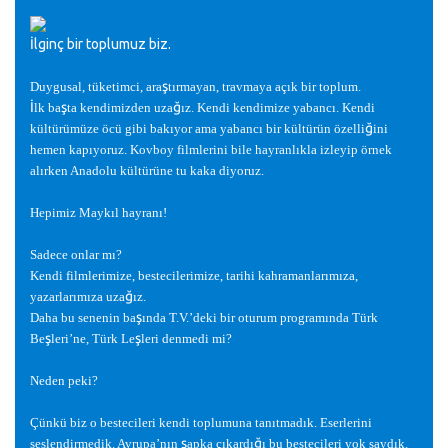
İlginç bir toplumuz biz.
ş
Duygusal, tüketimci, ara
tırmayan, travmaya açık bir toplum.
İ
ş
ğ
lk ba
ta kendimizden uza
ız. Kendi kendimize yabancı. Kendi
ğ
kültürümüze öcü gibi bakıyor ama yabancı bir kültürün özelli
ini
hemen kapıyoruz. Kovboy filmlerini bile hayranlıkla izleyip örnek
alırken Anadolu kültürüne tu kaka diyoruz.
Hepimiz Maykıl hayranı!
Sadece onlar mı?
Kendi filmlerimize, bestecilerimize, tarihi kahramanlarımıza,
ğ
yazarlarımıza uza
ız.
ş
Daha bu senenin ba
ında T.V.’deki bir oturum programında Türk
ş
ş
Be
leri’ne, Türk Le
leri denmedi mi?
Neden peki?
Çünkü biz o bestecileri kendi toplumuna tanıtmadık. Eserlerini
ş
ğ
seslendirmedik. Avrupa’nın
apka çıkardı
ı bu bestecileri yok saydık.