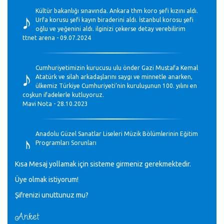
♪
Kültür bakanlığı sınavında. Ankara thm koro şefi kızını aldı.
Urfa korusu şefi kayın biraderini aldı. İstanbul korosu şefi
oğlu ve yeğenini aldı. ilginizi çekerse detay verebilirim
ttnet arena - 09.07.2024
♪
Cumhuriyetimizin kurucusu ulu önder Gazi Mustafa Kemal
Atatürk ve silah arkadaşlarını saygı ve minnetle anarken,
ülkemiz Türkiye Cumhuriyeti’nin kuruluşunun 100. yılını en
coşkun ifadelerle kutluyoruz.
Mavi Nota - 28.10.2023
♪
Anadolu Güzel Sanatlar Liseleri Müzik Bölümlerinin Eğitim
Programları Sorunları
Gülşah Sargın Kaptaş - 28.10.2023
Kısa Mesaj yollamak için sisteme girmeniz gerekmektedir.
♪
Üye olmak istiyorum!
GEÇMİŞ OLSUN TÜRKİYE!
Mavi Nota - 07.02.2023
Şifrenizi unuttunuz mu?
Anket
30 yıl sonra karşılaşmak çok güzel Kurtuluş, teveccüh