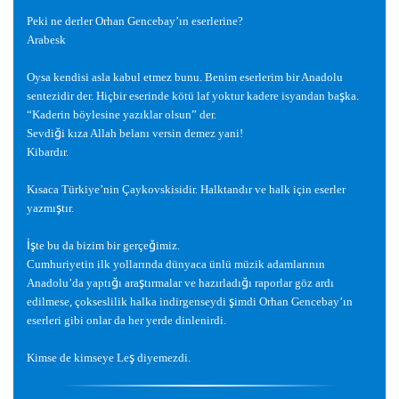
Peki ne derler Orhan Gencebay’ın eserlerine?
Arabesk
Oysa kendisi asla kabul etmez bunu. Benim eserlerim bir Anadolu
ş
sentezidir der. Hiçbir eserinde kötü laf yoktur kadere isyandan ba
ka.
“Kaderin böylesine yazıklar olsun” der.
ğ
Sevdi
i kıza Allah belanı versin demez yani!
Kibardır.
Kısaca Türkiye’nin Çaykovskisidir. Halktandır ve halk için eserler
ş
yazmı
tır.
İş
ğ
te bu da bizim bir gerçe
imiz.
Cumhuriyetin ilk yollarında dünyaca ünlü müzik adamlarının
ğ
ş
ğ
Anadolu’da yaptı
ı ara
tırmalar ve hazırladı
ı raporlar göz ardı
ş
edilmese, çokseslilik halka indirgenseydi
imdi Orhan Gencebay’ın
eserleri gibi onlar da her yerde dinlenirdi.
ş
Kimse de kimseye Le
diyemezdi.