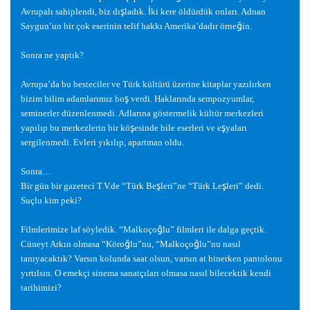
ş
İ
Avrupalı sahiplendi, biz dı
ladık.
ki kere öldürdük onları. Adnan
ğ
Saygun’un bir çok eserinin telif hakkı Amerika’dadır örne
in.
Sonra ne yaptık?
Avrupa’da bu besteciler ve Türk kültürü üzerine kitaplar yazılırken
ş
bizim bilim adamlarımız bo
verdi. Haklarında sempozyumlar,
seminerler düzenlenmedi. Adlarına göstermelik kültür merkezleri
ş
ş
yapılıp bu merkezlerin bir kö
esinde bile eserleri ve e
yaları
sergilenmedi. Evleri yıkılıp, apartman oldu.
Sonra…
ş
ş
Bir gün bir gazeteci T.V.de “Türk Be
leri”ne “Türk Le
leri” dedi.
Suçlu kim peki?
ğ
Filmlerimize laf söyledik. “Malkoço
lu” filmleri ile dalga geçtik.
ğ
ğ
Cüneyt Arkın olmasa “Köro
lu”nu, “Malkoço
lu”nu nasıl
tanıyacaktık? Varsın kolunda saat olsun, varsın at binerken pantolonu
yırtılsın. O emekçi sinema sanatçıları olmasa nasıl bilecektik kendi
tarihimizi?