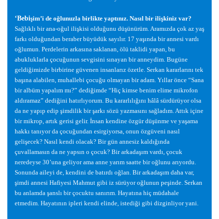
‘Bebi
ş
im’i de o
ğ
lunuzla birlikte yaptınız. Nasıl bir ili
ş
kiniz var?
Sa
ğ
lıklı bir ana-o
ğ
ul ili
ş
kisi oldu
ğ
unu dü
ş
ünürüm. Aramızda çok az ya
ş
farkı oldu
ğ
undan beraber büyüdük sayılır. 17 ya
ş
ında bir annesi vardı
o
ğ
lumun. Perdelerin arkasına saklanan, ölü taklidi yapan, bu
abukluklarla çocu
ğ
unun sevgisini sınayan bir anneydim. Bugüne
geldi
ğ
imizde birbirine güvenen insanlarız özetle. Serkan kararlarını tek
ba
ş
ına alabilen, muhallebi çocu
ğ
u olmayan bir adam. Yıllar önce “Sana
bir albüm yapalım mı?” dedi
ğ
imde “Hiç kimse benim elime mikrofon
aldıramaz” dedi
ğ
ini hatırlıyorum. Bu kararlılı
ğ
ını hâlâ sürdürüyor olsa
da ne yapıp edip
ş
imdilik bir
ş
arkı sözü yazmasını sa
ğ
ladım. Attık içine
bir mikrop, artık gerisi gelir.
İ
nsan kendine özgür dü
ş
ünme ve ya
ş
ama
hakkı tanıyor da çocu
ğ
undan esirgiyorsa, onun özgüveni nasıl
geli
ş
ecek? Nasıl kendi olacak? Bir gün annesiz kaldı
ğ
ında
çuvallamasın da ne yapsın o çocuk? Bir arkada
ş
ım vardı, çocuk
neredeyse 30’una geliyor ama anne yarım saatte bir o
ğ
lunu arıyordu.
Sonunda aileyi de, kendini de batırdı o
ğ
lan. Bir arkada
ş
ım daha var,
ş
imdi annesi Hafiyesi Mahmut gibi iz sürüyor o
ğ
lunun pe
ş
inde. Serkan
bu anlamda
ş
anslı bir çocuktu sanırım. Hayatına hiç müdahale
etmedim. Hayatının ipleri kendi elinde, istedi
ğ
i gibi dizginliyor yani.