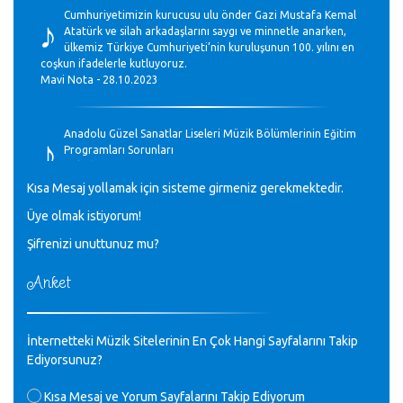
♪
Cumhuriyetimizin kurucusu ulu önder Gazi Mustafa Kemal
Atatürk ve silah arkadaşlarını saygı ve minnetle anarken,
ülkemiz Türkiye Cumhuriyeti’nin kuruluşunun 100. yılını en
coşkun ifadelerle kutluyoruz.
Mavi Nota - 28.10.2023
♪
Anadolu Güzel Sanatlar Liseleri Müzik Bölümlerinin Eğitim
Programları Sorunları
Gülşah Sargın Kaptaş - 28.10.2023
Kısa Mesaj yollamak için sisteme girmeniz gerekmektedir.
♪
Üye olmak istiyorum!
GEÇMİŞ OLSUN TÜRKİYE!
Mavi Nota - 07.02.2023
Şifrenizi unuttunuz mu?
Anket
♪
30 yıl sonra karşılaşmak çok güzel Kurtuluş, teveccüh
etmişsin çok teşekkür ederim. Nerelerdesin? Bilgi verirsen
sevinirim, selamlar, sevgiler.
M.Semih Baylan - 08.01.2023
İnternetteki Müzik Sitelerinin En Çok Hangi Sayfalarını Takip
Ediyorsunuz?
Değerli Müfit hocama en içten sevgi saygılarımı iletin
Kısa Mesaj ve Yorum Sayfalarını Takip Ediyorum