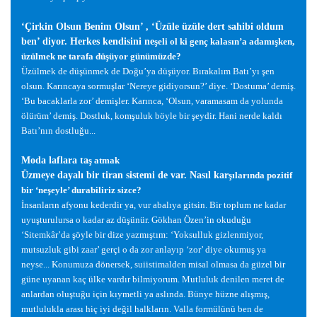
‘Çirkin Olsun Benim Olsun’ , ‘Üzüle üzüle dert sahibi oldum
ben’ diyor. Herkes kendisini ne
ş
eli ol ki genç kalasın’a adamı
ş
ken,
üzülmek ne tarafa dü
ş
üyor günümüzde?
Üzülmek de dü
ş
ünmek de Do
ğ
u’ya dü
ş
üyor. Bırakalım Batı’yı
ş
en
olsun. Karıncaya sormu
ş
lar ‘Nereye gidiyorsun?’ diye. ‘Dostuma’ demi
ş
.
‘Bu bacaklarla zor’ demi
ş
ler. Karınca, ‘Olsun, varamasam da yolunda
ölürüm’ demi
ş
. Dostluk, kom
ş
uluk böyle bir
ş
eydir. Hani nerde kaldı
Batı’nın dostlu
ğ
u...
Moda laflara ta
ş
atmak
Üzmeye dayalı bir tiran sistemi de var. Nasıl kar
ş
ılarında pozitif
bir ‘ne
ş
eyle’ durabiliriz sizce?
İ
nsanların afyonu kederdir ya, vur abalıya gitsin. Bir toplum ne kadar
uyu
ş
turulursa o kadar az dü
ş
ünür. Gökhan Özen’in okudu
ğ
u
‘Sitemkâr’da
ş
öyle bir dize yazmı
ş
tım: ‘Yoksulluk gizlenmiyor,
mutsuzluk gibi zaar’ gerçi o da zor anlayıp ‘zor’ diye okumu
ş
ya
neyse... Konumuza dönersek, suiistimalden misal olmasa da güzel bir
güne uyanan kaç ülke vardır bilmiyorum. Mutluluk denilen meret de
anlardan olu
ş
tu
ğ
u için kıymetli ya aslında. Bünye hüzne alı
ş
mı
ş
,
mutlulukla arası hiç iyi de
ğ
il halkların. Valla formülünü ben de