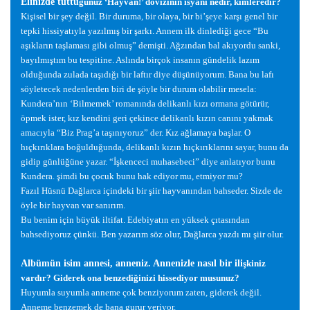
Elinizde tuttu
ğ
unuz ‘Hayvan!’ dövizinin isyanı nedir, kimleredir?
Ki
ş
isel bir
ş
ey de
ğ
il. Bir duruma, bir olaya, bir bi’
ş
eye kar
ş
ı genel bir
tepki hissiyatıyla yazılmı
ş
bir
ş
arkı. Annem ilk dinledi
ğ
i gece “Bu
a
ş
ıkların ta
ş
laması gibi olmu
ş
” demi
ş
ti. A
ğ
zından bal akıyordu sanki,
bayılmı
ş
tım bu tespitine. Aslında birçok insanın gündelik lazım
oldu
ğ
unda zulada ta
ş
ıdı
ğ
ı bir laftır diye dü
ş
ünüyorum. Bana bu lafı
söyletecek nedenlerden biri de
ş
öyle bir durum olabilir mesela:
Kundera’nın ‘Bilmemek’ romanında delikanlı kızı ormana götürür,
öpmek ister, kız kendini geri çekince delikanlı kızın canını yakmak
amacıyla “Biz Prag’a ta
ş
ınıyoruz” der. Kız a
ğ
lamaya ba
ş
lar. O
hıçkırıklara bo
ğ
uldu
ğ
unda, delikanlı kızın hıçkırıklarını sayar, bunu da
gidip günlü
ğ
üne yazar. “
İş
kenceci muhasebeci” diye anlatıyor bunu
Kundera.
ş
imdi bu çocuk bunu hak ediyor mu, etmiyor mu?
Fazıl Hüsnü Da
ğ
larca içindeki bir
ş
iir hayvanından bahseder. Sizde de
öyle bir hayvan var sanırım.
Bu benim için büyük iltifat. Edebiyatın en yüksek çıtasından
bahsediyoruz çünkü. Ben yazarım söz olur, Da
ğ
larca yazdı mı
ş
iir olur.
Albümün isim annesi, anneniz. Annenizle nasıl bir ili
ş
kiniz
vardır? Giderek ona benzedi
ğ
inizi hissediyor musunuz?
Huyumla suyumla anneme çok benziyorum zaten, giderek de
ğ
il.
Anneme benzemek de bana gurur veriyor.