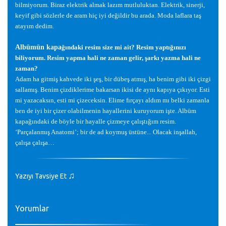
bilmiyorum. Biraz elektrik almak lazım mutluluktan. Elektrik, sinerji,
keyif gibi sözlerle de aram hiç iyi de
ğ
ildir bu arada. Moda laflara ta
ş
atayım dedim.
Albümün kapa
ğ
ındaki resim size mi ait? Resim yaptı
ğ
ınızı
biliyorum. Resim yapma hali ne zaman gelir,
ş
arkı yazma hali ne
zaman?
Adam ha gitmi
ş
kahvede iki
ş
e
ş
, bir dübe
ş
atmı
ş
, ha benim gibi iki çizgi
sallamı
ş
. Benim çizdiklerime bakarsan ikisi de aynı kapıya çıkıyor. Esti
mi yazacaksın, esti mi çizeceksin. Elime fırçayı aldım mı belki zamanla
ben de iyi bir çizer olabilmenin hayallerini kuruyorum i
ş
te. Albüm
kapa
ğ
ındaki de böyle bir hayalle çizmeye çalı
ş
tı
ğ
ım resim.
‘Parçalanmı
ş
Anatomi’; bir de ad koymu
ş
üstüne... Olacak in
ş
allah,
çalı
ş
a çalı
ş
a…
♫
Yazıyı Tavsiye Et
Yorumlar