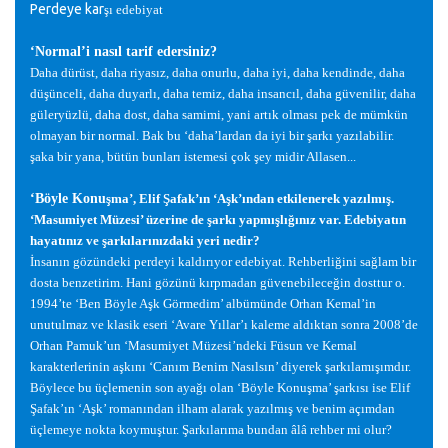
Perdeye kar
ş
ı edebiyat
‘Normal’i nasıl tarif edersiniz?
Daha dürüst, daha riyasız, daha onurlu, daha iyi, daha kendinde, daha
dü
ş
ünceli, daha duyarlı, daha temiz, daha insancıl, daha güvenilir, daha
güleryüzlü, daha dost, daha samimi, yani artık olması pek de mümkün
olmayan bir normal. Bak bu ‘daha’lardan da iyi bir
ş
arkı yazılabilir.
ş
aka bir yana, bütün bunları istemesi çok
ş
ey midir Allasen...
‘Böyle Konu
ş
ma’, Elif
Ş
afak’ın ‘A
ş
k’ından etkilenerek yazılmı
ş
.
‘Masumiyet Müzesi’ üzerine de
ş
arkı yapmı
ş
lı
ğ
ınız var. Edebiyatın
hayatınız ve
ş
arkılarınızdaki yeri nedir?
İ
nsanın gözündeki perdeyi kaldırıyor edebiyat. Rehberli
ğ
ini sa
ğ
lam bir
dosta benzetirim. Hani gözünü kırpmadan güvenebilece
ğ
in dosttur o.
1994’te ‘Ben Böyle A
ş
k Görmedim’ albümünde Orhan Kemal’in
unutulmaz ve klasik eseri ‘Avare Yıllar’ı kaleme aldıktan sonra 2008’de
Orhan Pamuk’un ‘Masumiyet Müzesi’ndeki Füsun ve Kemal
karakterlerinin a
ş
kını ‘Canım Benim Nasılsın’ diyerek
ş
arkılamı
ş
ımdır.
Böylece bu üçlemenin son aya
ğ
ı olan ‘Böyle Konu
ş
ma’
ş
arkısı ise Elif
Ş
afak’ın ‘A
ş
k’ romanından ilham alarak yazılmı
ş
ve benim açımdan
üçlemeye nokta koymu
ş
tur.
Ş
arkılarıma bundan âlâ rehber mi olur?