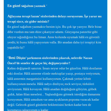
En güzel sa
ğ
altım yazmak
‘
A
ğ
layana terapi lazım’ sözlerinden dolayı soruyorum.
İş
e yarar mı
terapi sizce, siz gider misiniz?
En güzel sa
ğ
altım yazmaktır benim için. Bu çok i
ş
e yarıyor. Hele biraz
dibe vurdun mu tam düze çıkarıyor adamı. Gözya
ş
ına panzehir gibi
oluyor sı
ğ
ındı
ğ
ınız bu liman. Anne kolunda uyumak hâlâ en güvenli
yerdir, ki bunu hâlâ yapıyorum valla. Bir anadan daha iyi terapiyi kim
yapabilir ki?
‘Beni Dü
ş
ün’
ş
arkınızın sözlerinden çıkarak, nelerdir Nazan
Öncel’de seneler de geçse hiç de
ğ
i
ş
meyenler?
Kafası de
ğ
i
ş
medi sanırım.
İ
nsan neyse odur be güzelim. Hâlâ dostlarım
eski dostlar. Hâlâ anneme elimle mektuplar yazıp, postaya veriyorum,
hâlâ annemin margarinini kullanıyorum. Çakmak yerine kibrit
kullanıyorum mesela. Hâlâ radyo dinliyor, rock seviyor, türküleri
seviyorum. Hâlâ kovayım. Hâlâ anadan do
ğ
du
ğ
um gibiyim, göbek
gıdık, falan filan meselesi... Ya
ş
landı
ğ
ımı görmek istedi
ğ
im damarımı
koruyorum. Hâlâ umudum var ama ayaklarım popoma vuracak kadar
de
ğ
il. Gelecek güzel günlerin beklentisini herkes kadar ben de
korumaya çalı
ş
ıyorum o kadar.