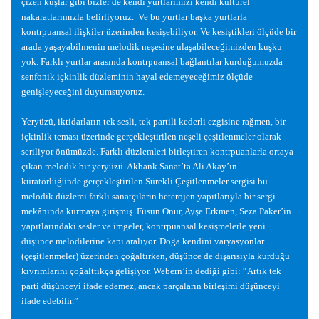
çizen ku
ş
lar gibi bizler de kendi yurtlarımızı kendi kültürel
nakaratlarımızla belirliyoruz. Ve bu yurtlar ba
ş
ka yurtlarla
kontrpuansal ili
ş
kiler üzerinden kesi
ş
ebiliyor. Ve kesi
ş
tikleri ölçüde bir
arada ya
ş
ayabilmenin melodik ne
ş
esine ula
ş
abilece
ğ
imizden ku
ş
ku
yok. Farklı yurtlar arasında kontrpuansal ba
ğ
lantılar kurdu
ğ
umuzda
senfonik içkinlik düzleminin hayal edemeyece
ğ
imiz ölçüde
geni
ş
leyece
ğ
ini duyumsuyoruz.
Yeryüzü, iktidarların tek sesli, tek partili kederli ezgisine ra
ğ
men, bir
içkinlik teması üzerinde gerçekle
ş
tirilen ne
ş
eli çe
ş
itlenmeler olarak
seriliyor önümüzde. Farklı düzlemleri birle
ş
tiren kontrpuanlarla ortaya
çıkan melodik bir yeryüzü. Akbank Sanat’ta Ali Akay’ın
küratörlü
ğ
ünde gerçekle
ş
tirilen Sürekli Çe
ş
itlenmeler sergisi bu
melodik düzlemi farklı sanatçıların heterojen yapıtlarıyla bir sergi
mekânında kurmaya giri
ş
mi
ş
. Füsun Onur, Ay
ş
e Erkmen, Seza Paker’in
yapıtlarındaki sesler ve imgeler, kontrpuansal kesi
ş
melerle yeni
dü
ş
ünce melodilerine kapı aralıyor. Do
ğ
a kendini varyasyonlar
(çe
ş
itlenmeler) üzerinden ço
ğ
altırken, dü
ş
ünce de dı
ş
arısıyla kurdu
ğ
u
kıvrımlarını ço
ğ
alttıkça geli
ş
iyor. Webern’in dedi
ğ
i gibi: “Artık tek
parti dü
ş
ünceyi ifade edemez, ancak parçaların birle
ş
imi dü
ş
ünceyi
ifade edebilir.”