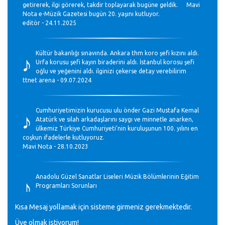
getirerek, ilgi görerek, takdir toplayarak bugüne geldik. Mavi
Nota e-Müzik Gazetesi bugün 20. yaşını kutluyor.
editör - 24.11.2025
♪
Kültür bakanlığı sınavında. Ankara thm koro şefi kızını aldı.
Urfa korusu şefi kayın biraderini aldı. İstanbul korosu şefi
oğlu ve yeğenini aldı. ilginizi çekerse detay verebilirim
ttnet arena - 09.07.2024
♪
Cumhuriyetimizin kurucusu ulu önder Gazi Mustafa Kemal
Atatürk ve silah arkadaşlarını saygı ve minnetle anarken,
ülkemiz Türkiye Cumhuriyeti’nin kuruluşunun 100. yılını en
coşkun ifadelerle kutluyoruz.
Mavi Nota - 28.10.2023
♪
Anadolu Güzel Sanatlar Liseleri Müzik Bölümlerinin Eğitim
Programları Sorunları
Gülşah Sargın Kaptaş - 28.10.2023
Kısa Mesaj yollamak için sisteme girmeniz gerekmektedir.
Üye olmak istiyorum!
GEÇMİŞ OLSUN TÜRKİYE!