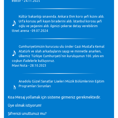
editör - 24.11.2025
♪
Kültür bakanlığı sınavında. Ankara thm koro şefi kızını aldı.
Urfa korusu şefi kayın biraderini aldı. İstanbul korosu şefi
oğlu ve yeğenini aldı. ilginizi çekerse detay verebilirim
ttnet arena - 09.07.2024
♪
Cumhuriyetimizin kurucusu ulu önder Gazi Mustafa Kemal
Atatürk ve silah arkadaşlarını saygı ve minnetle anarken,
ülkemiz Türkiye Cumhuriyeti’nin kuruluşunun 100. yılını en
coşkun ifadelerle kutluyoruz.
Mavi Nota - 28.10.2023
♪
Anadolu Güzel Sanatlar Liseleri Müzik Bölümlerinin Eğitim
Programları Sorunları
Gülşah Sargın Kaptaş - 28.10.2023
Kısa Mesaj yollamak için sisteme girmeniz gerekmektedir.
♪
Üye olmak istiyorum!
GEÇMİŞ OLSUN TÜRKİYE!
Mavi Nota - 07.02.2023
Şifrenizi unuttunuz mu?