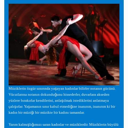
Müziklerin özgür sınırında ya
ş
ayan kadınlar bilirler notanın gücünü.
Vücutlarına notanın dokundu
ğ
unu hissederler, duvarlara akseden
yüzlere bırakırlar kendilerini, anla
ş
ılmak istediklerini anlatmaya
çalı
ş
ırlar. Ya
ş
amanın sınır kabul etmedi
ğ
ine inanırım, inanırım ki bir
kadın bir müzi
ğ
i bir müzikte bir kadını tamamlar.
Yarım kalmı
ş
lı
ğ
ımızı saran kadınlar ve müziklerdir. Müziklerin büyülü