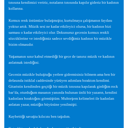
tınısına kendimizi veririz, notaların tınısında kapılır gideriz bir kadının
kollarına.
Kırmızı renk üstümüze bula
ş
mı
ş
tır, kurtulmaya çalı
ş
manın faydası
yoktur artık. Müzik sesi ne kadar etkileyici olursa, bir kadının bizi
sarması o kadar etkileyici olur. Dokunuruz gecenin kırmızı renkli
sözcüklerine ve istedi
ğ
imiz sadece sevdi
ğ
imiz kadının bir müzikle
bizim olmasıdır.
Ya
ş
amanın sınır kabul etmedi
ğ
i bir gece de tanırız müzik ve kadının
anlatmak istedi
ğ
ini.
Gecenin müzikle bulu
ş
tu
ğ
u yerlere gidermisiniz bilmem ama ben bir
defasında istiklal caddesinde yürüyen adımlara bıraktım kendimi.
Gitaristin kendinden geçti
ğ
i bir müzik tınısına kapılarak girdi
ğ
im rock
bar’da, oturdu
ğ
um masanın yanında bulunan ünlü bir yazarın, kendini
kadınlara bıraktı
ğ
ını görmü
ş
tüm. Muhte
ş
em kelimeleri ile kadınları
anlatan yazar, müzi
ğ
in büyüsüne yenilmi
ş
ti.
Kaybetti
ğ
i sava
ş
ta kılıcını ben ta
ş
ıdım.