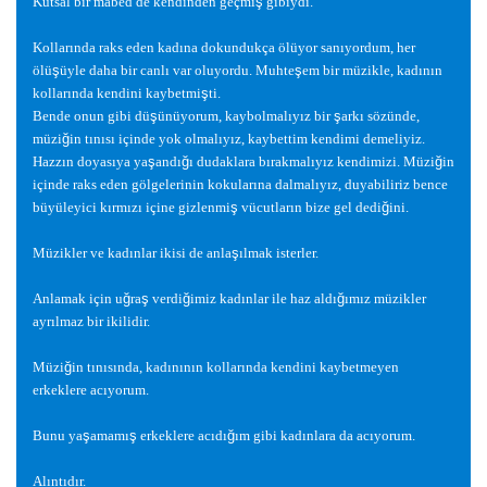
Kutsal bir mabed de kendinden geçmi
ş
gibiydi.
Kollarında raks eden kadına dokundukça ölüyor sanıyordum, her
ölü
ş
üyle daha bir canlı var oluyordu. Muhte
ş
em bir müzikle, kadının
kollarında kendini kaybetmi
ş
ti.
Bende onun gibi dü
ş
ünüyorum, kaybolmalıyız bir
ş
arkı sözünde,
müzi
ğ
in tınısı içinde yok olmalıyız, kaybettim kendimi demeliyiz.
Hazzın doyasıya ya
ş
andı
ğ
ı dudaklara bırakmalıyız kendimizi. Müzi
ğ
in
içinde raks eden gölgelerinin kokularına dalmalıyız, duyabiliriz bence
büyüleyici kırmızı içine gizlenmi
ş
vücutların bize gel dedi
ğ
ini.
Müzikler ve kadınlar ikisi de anla
ş
ılmak isterler.
Anlamak için u
ğ
ra
ş
verdi
ğ
imiz kadınlar ile haz aldı
ğ
ımız müzikler
ayrılmaz bir ikilidir.
Müzi
ğ
in tınısında, kadınının kollarında kendini kaybetmeyen
erkeklere acıyorum.
Bunu ya
ş
amamı
ş
erkeklere acıdı
ğ
ım gibi kadınlara da acıyorum.
Alıntıdır.