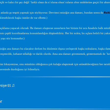
lü ve kalıcı bir şey değil `farklı olsun da n`olursa olsun`cuların obur midelerine geçici bir abu
Ruhi
aslında şu tespiti yapmak için söylüyoruz: Devrimci müziğin ana damarı, bundan sonra da
klenebilecek başka isimler de var elbette.)
açıklama yapacak olursak: Bu damarı oluşturan unsurların her birinin bir ucu Anadolu halk müzik
in çeşitli koordinatlarına konumlandığını düşünebiliriz. Her bir nokta, bu uçlara belirli bir yak
 yapı söz konusudur.)
iğin ana damarı bu olacaktır derken bu düzlemin dışına yerleşecek başka noktaların, başka dam
 reçetecilik, kehanet tellallığı ve darlık olurdu. Ama ana damarı görememek, göstermemek de `he
zim hikayemizse, onu mümkün olduğunca çok kulağa ulaştırmak için anlatabileceğimiz her tarzda 
eresinde durduğunu iyi bilmeliyiz.
♫
vsiye Et
ar