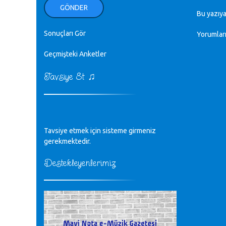
ellerinden benim için öpün.
GÖNDER
Kurtuluş Çelebi - 07.01.2023
Bu yazıya
Sonuçları Gör
Yorumlar
♪
18. yılımız kutlu olsun
Mavi Nota - 24.11.2022
Geçmişteki Anketler
♫
Tavsiye Et
♪
Biliyorum Cüneyt bey, yazımda da
böyle bir şey demedim zaten.
editör - 20.11.2022
♪
Tavsiye etmek için sisteme girmeniz
sayın müfit bey bilgilerinizi kontrol
edi 6440 sayılı cso kurulrş kanununda
gerekmektedir.
4 b diye bir tanım yoktur
CÜNEYT BALKIZ - 15.11.2022
Destekleyenlerimiz
Tüm Mesajlar