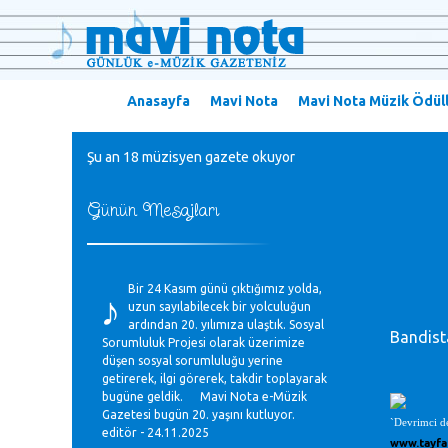
Anasayfa
Mavi Nota
Mavi Nota Müzik Ödüll
Şu an 18 müzisyen gazete okuyor
Günün Mesajları
♪
Bir 24 Kasım günü çıktığımız yolda,
uzun sayılabilecek bir yolculuğun
ardından 20. yılımıza ulaştık. Sosyal
Bandist
Sorumluluk Projesi olarak üzerimize
düşen sosyal sorumluluğu yerine
getirerek, ilgi görerek, takdir toplayarak
bugüne geldik. Mavi Nota e-Müzik
Gazetesi bugün 20. yaşını kutluyor.
`Devrimci de
editör - 24.11.2025
www.tayfa