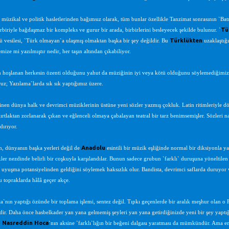
 müzikal ve politik hasletlerinden bağımsız olarak, tüm bunlar özellikle Tanzimat sonrasının `Batı 
Tü
irbiriyle bağdaşmaz bir kompleks ve gurur bir arada, birbirlerini besleyecek şekilde bulunur. `
Türklükten
ü vesilesi, `Türk olmayan`a ulaşmış olmaktan başka bir şey değildir. Bu
uzaklaştığı
emize mi yazılmıştır nedir, her taşın altından çıkabiliyor.
 hoşlanan herkesin özenti olduğunu yahut da müziğinin iyi veya kötü olduğunu söylemediğimiz f
uz; Yazılama`larda sık sık yaptığımız üzere.
linen dünya halk ve devrimci müziklerinin üstüne yeni sözler yazmış çokluk. Latin ritimleriyle döş
ırtlaktan zorlanarak çıkan ve eğlenceli olmaya çabalayan teatral bir tarz benimsemişler. Sözleri na
dırıyor.
Anadolu
, dünyanın başka yerleri değil de
esintili bir müzik eşliğinde normal bir diksiyonla ya 
kler nezdinde belirli bir coşkuyla karşılandılar. Bunun sadece grubun `farklı` duruşuna yöneltile
e uyuşma potansiyelinden geldiğini söylemek haksızlık olur. Bandista, devrimci saflarda duruyor
 topraklarda hâlâ geçer akçe.
`nın yaptığı özünde bir toplama işlemi, sentez değil. Tıpkı geçenlerde bir aralık meşhur olan o F
ir. Daha önce hasbelkader yan yana gelmemiş şeyleri yan yana getirdiğinizde yeni bir şey yaptığ
Nasreddin Hoca
n
`nın aksine `farklı`lığın bir beğeni dalgası yaratması da mümkündür. Ama en 