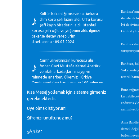
♪
Bandista`nın
Kültür bakanlığı sınavında. Ankara
ifadelerde b
thm koro şefi kızını aldı. Urfa korusu
şefi kayın biraderini aldı. İstanbul
İyi de övünt
korosu şefi oğlu ve yeğenini aldı. ilginizi
kültürel şifr
çekerse detay verebilirim
ttnet arena - 09.07.2024
Bandista`dan
soruşturuyor
♪
Cumhuriyetimizin kurucusu ulu
Bandista, bi
önder Gazi Mustafa Kemal Atatürk
Vokallerde g
ve silah arkadaşlarını saygı ve
minnetle anarken, ülkemiz Türkiye
retorik barın
Cumhuriyeti’nin kuruluşunun 100. yılını en
coşkun ifadelerle kutluyoruz.
Buna rağmen
Kısa Mesaj yollamak için sisteme girmeniz
Mavi Nota - 28.10.2023
kıvırabilece
gerekmektedir.
endüstrisiyl
Üye olmak istiyorum!
♪
samimiyet bu
Anadolu Güzel Sanatlar Liseleri
Şifrenizi unuttunuz mu?
Müzik Bölümlerinin Eğitim
Ama Bandista
Programları Sorunları
Gülşah Sargın Kaptaş - 28.10.2023
demek değild
Anket
beğenmeye