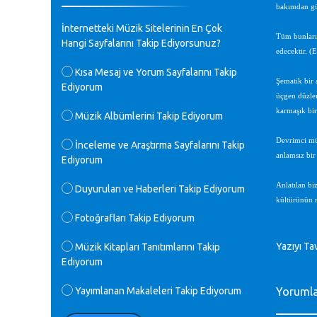
bakımdan güç
♪
GEÇMİŞ OLSUN TÜRKİYE!
İnternetteki Müzik Sitelerinin En Çok
Mavi Nota - 07.02.2023
Tüm bunları 
Hangi Sayfalarını Takip Ediyorsunuz?
edecektir. (E
♪
Kısa Mesaj ve Yorum Sayfalarını Takip
30 yıl sonra karşılaşmak çok güzel
Şematik bir 
Ediyorum
Kurtuluş, teveccüh etmişsin çok
üçgen düzlem
teşekkür ederim. Nerelerdesin? Bilgi
karmaşık bir
verirsen sevinirim, selamlar, sevgiler.
Müzik Albümlerini Takip Ediyorum
M.Semih Baylan - 08.01.2023
Devrimci müz
İnceleme ve Araştırma Sayfalarını Takip
anlamsız bir
Ediyorum
♪
Değerli Müfit hocama en içten sevgi
saygılarımı iletin lütfen .Üniversite
Anlatılan bi
Duyuruları ve Haberleri Takip Ediyorum
yıllarımda özel radyo yayıncılığı
kültürünün n
yaptım.1994 yılında derginin bu daldaki
Fotoğrafları Takip Ediyorum
ödülüne layık görülmüştüm evde yıllar
sonra plaketi buldum hadi bir internetten
arayayım dediğimde ikinci büyük şoku
Yazıyı Ta
Müzik Kitapları Tanıtımlarını Takip
yaşadım 1994 de verdiği ödülü değerli
Ediyorum
hocam arşivinde fotoğraf larımız ile
yayınlamaya devam ediyor.ne büyük bir
Yayımlanan Makaleleri Takip Ediyorum
Yoruml
emek emeği geçen herkese en derin
saygılarımı sunarım.Ne olur hocamın