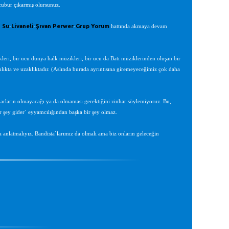
rcubur çıkarmış olursunuz.
 Su
Livaneli
Şıvan Perwer
Grup Yorum
-
-
-
hattında akmaya devam
leri, bir ucu dünya halk müzikleri, bir ucu da Batı müziklerinden oluşan bir
ınlıkta ve uzaklıktadır. (Aslında burada ayrıntısına giremeyeceğimiz çok daha
arların olmayacağı ya da olmaması gerektiğini zinhar söylemiyoruz. Bu,
r şey gider` eyyamcılığından başka bir şey olmaz.
anlatmalıyız. Bandista`larımız da olmalı ama biz onların geleceğin