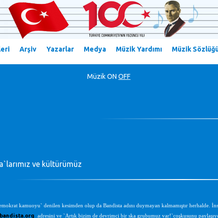
eri
Arşiv
Yazarlar
Medya
Müzik Yardımı
Müzik Sözlüğ
Müzik
ON
OFF
a`larımız ve kültürümüz
mokrat kamuoyu` denilen kesimden olup da Bandista adını duymayan kalmamıştır herhalde. İnsanlar 
bandista.org
adresini ve `Artık bizim de devrimci bir ska grubumuz var!`coşkusunu paylaşıyo