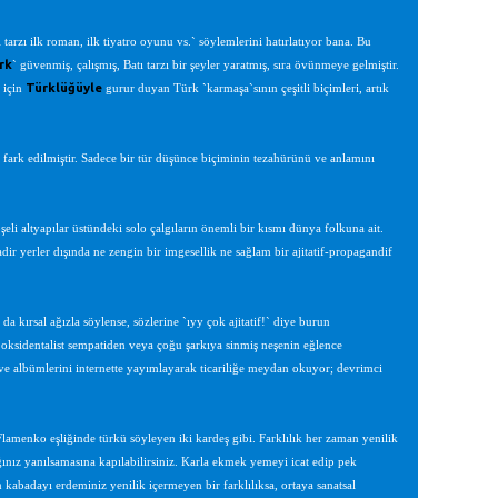
tarzı ilk roman, ilk tiyatro oyunu vs.` söylemlerini hatırlatıyor bana. Bu
rk
` güvenmiş, çalışmış, Batı tarzı bir şeyler yaratmış, sıra övünmeye gelmiştir.
Türklüğüyle
 için
gurur duyan Türk `karmaşa`sının çeşitli biçimleri, artık
ark edilmiştir. Sadece bir tür düşünce biçiminin tezahürünü ve anlamını
eli altyapılar üstündeki solo çalgıların önemli bir kısmı dünya folkuna ait.
dir yerler dışında ne zengin bir imgesellik ne sağlam bir ajitatif-propagandif
da kırsal ağızla söylense, sözlerine `ıyy çok ajitatif!` diye burun
n oksidentalist sempatiden veya çoğu şarkıya sinmiş neşenin eğlence
 ve albümlerini internette yayımlayarak ticariliğe meydan okuyor; devrimci
lamenko eşliğinde türkü söyleyen iki kardeş gibi. Farklılık her zaman yenilik
ınız yanılsamasına kapılabilirsiniz. Karla ekmek yemeyi icat edip pek
kabadayı erdeminiz yenilik içermeyen bir farklılıksa, ortaya sanatsal