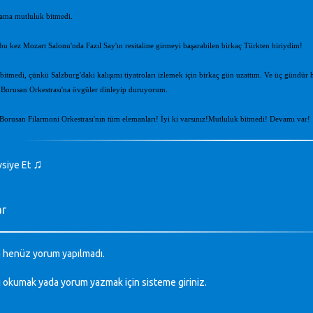
 ama mutluluk bitmedi.
u kez Mozart Salonu'nda Fazıl Say'ın resitaline girmeyi başarabilen birkaç Türkten biriydim!
 bitmedi, çünkü Salzburg'daki kalışımı tiyatroları izlemek için birkaç gün uzattım. Ve üç gündü
 Borusan Orkestrası'na övgüler dinleyip duruyorum.
Borusan Filarmoni Orkestrası'nın tüm elemanları! İyi ki varsınız!
Mutluluk bitmedi! Devamı var!
♫
vsiye Et
ar
 henüz yorum yapılmadı.
ı okumak yada yorum yazmak için sisteme
giriniz
.