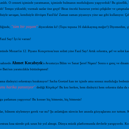
tıldı. O cenneti içimizde yaratmanın, içimizde bulmanın mutluluğunu yaşıyorduk! Bu güzellik, b
dı! Tempo yükseldi; vurmalı sazlar öne geçti! Biraz önceki huzurun yerini çelişkiler ve çatışmal
siyle savaşan, kendisiyle dövüşen Fazıl'da! Zaman zaman piyanoyu yine saz gibi kullanıyor. Çelişkil
"tüm bir yaşam"
diğinde,
diyecektim ki! (Topu topuna 16 dakikaymış meğer!) Diyemedim, çünk
azıl Say! İyi ki varsın!
ntinde Mozart'ın 12. Piyano Konçertosu'nun solisti yine Fazıl Say! Artık orkestra, şef ve solist k
Ahmet Kocabıyık
 sahnede
'a Avusturya Bilim ve Sanat Şeref Nişanı! Sonra o genç ve dinam
 Batı'nın yaratıcılıkla bütünleşmesi!
 ama dinleyici orkestrayı bırakmıyor! Sacha Goetzel kan ter içinde ama sonsuz mutluluğu bedeni
unu harika yansıtıyor"
dediği Köçekçe! Bu kez herkes, hem dinleyici hem orkestra daha d
u patlaması yaşıyoruz! Bu konser hiç bitmesin, hiç bitmesin!
lar, bilmem söylemeye gerek var mı? Şu anlattığım sürecin her anında gözyaşlarımı zor tuttum.
strası kısa sürede çok uzun bir yol almıştı. Dünya müzik platformunda devlerle yarışıyordu. K