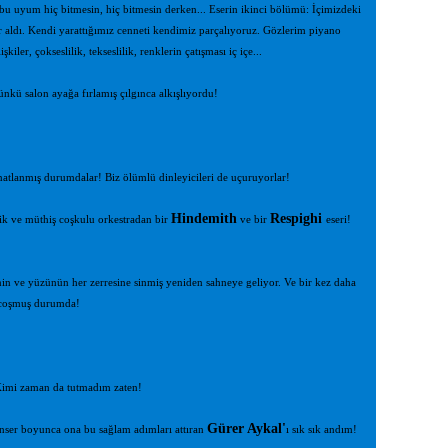
u uyum hiç bitmesin, hiç bitmesin derken... Eserin ikinci bölümü: İçimizdeki
ar aldı. Kendi yarattığımız cenneti kendimiz parçalıyoruz. Gözlerim piyano
er, çokseslilik, tekseslilik, renklerin çatışması iç içe...
ü salon ayağa fırlamış çılgınca alkışlıyordu!
anatlanmış durumdalar! Biz ölümlü dinleyicileri de uçuruyorlar!
Hindemith
Respighi
ik ve müthiş coşkulu orkestradan bir
ve bir
eseri!
nin ve yüzünün her zerresine sinmiş yeniden sahneye geliyor. Ve bir kez daha
a coşmuş durumda!
 Kimi zaman da tutmadım zaten!
Gürer Aykal'
onser boyunca ona bu sağlam adımları attıran
ı sık sık andım!