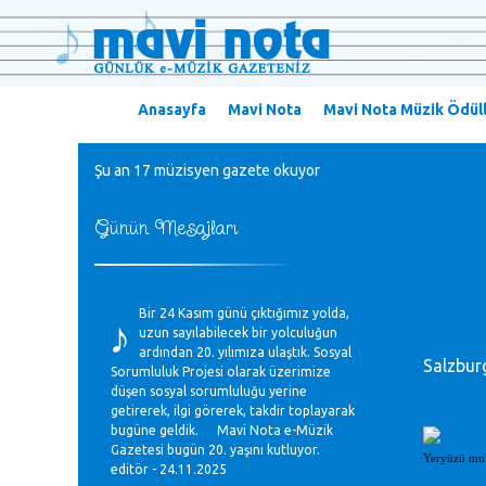
Anasayfa
Mavi Nota
Mavi Nota Müzik Ödüll
Şu an 17 müzisyen gazete okuyor
Günün Mesajları
♪
Bir 24 Kasım günü çıktığımız yolda,
uzun sayılabilecek bir yolculuğun
ardından 20. yılımıza ulaştık. Sosyal
Salzbur
Sorumluluk Projesi olarak üzerimize
düşen sosyal sorumluluğu yerine
getirerek, ilgi görerek, takdir toplayarak
bugüne geldik. Mavi Nota e-Müzik
Gazetesi bugün 20. yaşını kutluyor.
Yeryüzü muht
editör - 24.11.2025