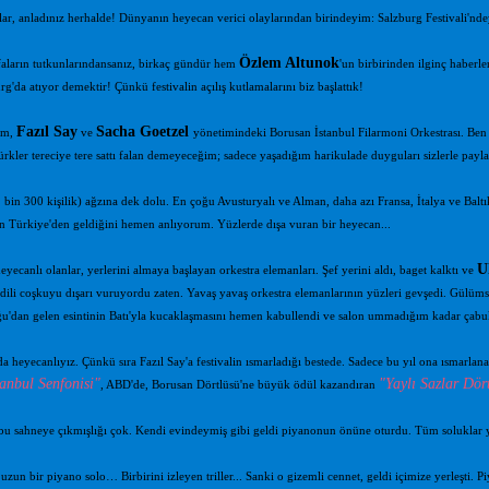
lar, anladınız herhalde! Dünyanın heyecan verici olaylarından birindeyim: Salzburg Festivali'nd
Özlem Altunok
aların tutkunlarındansanız, birkaç gündür hem
'un birbirinden ilginç haberl
rg'da atıyor demektir! Çünkü festivalin açılış kutlamalarını biz başlattık!
Fazıl Say
Sacha Goetzel
im,
ve
yönetimindeki Borusan İstanbul Filarmoni Orkestrası. Ben k
rkler tereciye tere sattı falan demeyeceğim; sadece yaşadığım harikulade duyguları sizlerle payl
 bin 300 kişilik) ağzına dek dolu. En çoğu Avusturyalı ve Alman, daha azı Fransa, İtalya ve Baltı
n Türkiye'den geldiğini hemen anlıyorum. Yüzlerde dışa vuran bir heyecan...
U
yecanlı olanlar, yerlerini almaya başlayan orkestra elemanları. Şef yerini aldı, baget kalktı ve
dili coşkuyu dışarı vuruyordu zaten. Yavaş yavaş orkestra elemanlarının yüzleri gevşedi. Gülüms
'dan gelen esintinin Batı'yla kucaklaşmasını hemen kabullendi ve salon ummadığım kadar çabuk 
a heyecanlıyız. Çünkü sıra Fazıl Say'a festivalin ısmarladığı bestede. Sadece bu yıl ona ısmarl
tanbul Senfonisi"
"Yaylı Sazlar Dör
, ABD'de, Borusan Dörtlüsü'ne büyük ödül kazandıran
 bu sahneye çıkmışlığı çok. Kendi evindeymiş gibi geldi piyanonun önüne oturdu. Tüm soluklar 
zun bir piyano solo… Birbirini izleyen triller... Sanki o gizemli cennet, geldi içimize yerleşti. Pi