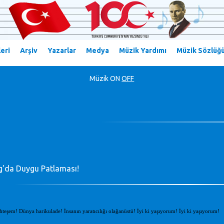
eri
Arşiv
Yazarlar
Medya
Müzik Yardımı
Müzik Sözlüğ
Müzik
ON
OFF
g'da Duygu Patlaması!
eşem! Dünya harikulade! İnsanın yaratıcılığı olağanüstü! İyi ki yaşıyorum! İyi ki yaşıyorum!