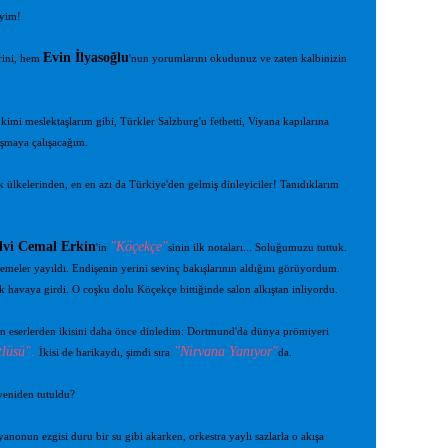
eyim!
Evin İlyasoğlu
erini, hem
'nun yorumlarını okudunuz ve zaten kalbinizin
imi meslektaşlarım gibi, Türkler Salzburg'u fethetti, Viyana kapılarına
aşmaya çalışacağım.
k ülkelerinden, en en azı da Türkiye'den gelmiş dinleyiciler! Tanıdıklarım
lvi Cemal Erkin
"Köçekçe"
'in
sinin ilk notaları... Soluğumuzu tuttuk.
emeler yayıldı. Endişenin yerini sevinç bakışlarının aldığını görüyordum.
havaya girdi. O coşku dolu Köçekçe bittiğinde salon alkıştan inliyordu.
anan eserlerden ikisini daha önce dinledim: Dortmund'da dünya prömiyeri
tlüsü".
"Nirvana Yanıyor"
İkisi de harikaydı, şimdi sıra
da.
yeniden tutuldu?
yanonun ezgisi duru bir su gibi akarken, orkestra yaylı sazlarla o akışa