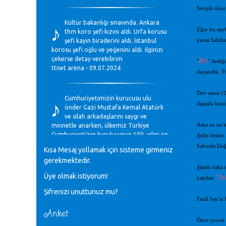
Sevgili okur
♪
Kültür bakanlığı sınavında. Ankara
Eğer bu sayf
thm koro şefi kızını aldı. Urfa korusu
şefi kayın biraderini aldı. İstanbul
yarısı Salzbu
korosu şefi oğlu ve yeğenini aldı. ilginizi
çekerse detay verebilirim
Biz
"
" dediğ
ttnet arena - 09.07.2024
dayandık, Tü
♪
Dev salon (2
Cumhuriyetimizin kurucusu ulu
dışında kimi
önder Gazi Mustafa Kemal Atatürk
ve silah arkadaşlarını saygı ve
minnetle anarken, ülkemiz Türkiye
Ama en en he
Cumhuriyeti’nin kuruluşunun 100. yılını en
Şefin beden 
coşkun ifadelerle kutluyoruz.
Salonda Doğu
Kısa Mesaj yollamak için sisteme girmeniz
Mavi Nota - 28.10.2023
gerekmektedir.
Şimdi daha d
Üye olmak istiyorum!
♪
"İs
yapılan
Anadolu Güzel Sanatlar Liseleri
Şifrenizi unuttunuz mu?
Müzik Bölümlerinin Eğitim
Fazıl Say'ın
Programları Sorunları
Gülşah Sargın Kaptaş - 28.10.2023
Anket
Önce çoook u