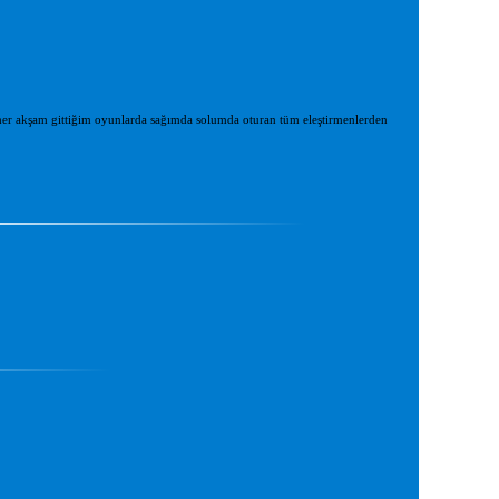
r her akşam gittiğim oyunlarda sağımda solumda oturan tüm eleştirmenlerden