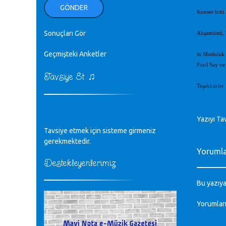
ellerinden benim için öpün.
GÖNDER
Kurtuluş Çelebi - 07.01.2023
Konser bitti
Sonuçları Gör
Akşamüstü, b
♪
18. yılımız kutlu olsun
Mavi Nota - 24.11.2022
Geçmişteki Anketler
tti Mutluluk
Fazıl Say ve
♫
Tavsiye Et
♪
Biliyorum Cüneyt bey, yazımda da
Teşekkürler 
böyle bir şey demedim zaten.
editör - 20.11.2022
Yazıyı Ta
♪
Tavsiye etmek için sisteme girmeniz
sayın müfit bey bilgilerinizi kontrol
edi 6440 sayılı cso kurulrş kanununda
gerekmektedir.
4 b diye bir tanım yoktur
Yoruml
CÜNEYT BALKIZ - 15.11.2022
Destekleyenlerimiz
Bu yazıya
Tüm Mesajlar
Yorumlar