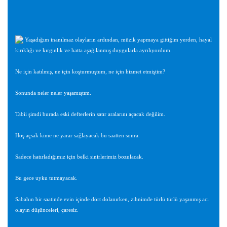
Yaşadığım inanılmaz olayların ardından, müzik yapmaya gittiğim yerden, hayal
kırıklığı ve kırgınlık ve hatta aşağılanmış duygularla ayrılıyordum.
Ne için katılmış, ne için koşturmuştum, ne için hizmet etmiştim?
Sonunda neler neler yaşamıştım.
Tabii şimdi burada eski defterlerin satır aralarını açacak değilim.
Hoş açsak kime ne yarar sağlayacak bu saatten sonra.
Sadece hatırladığımız için belki sinirlerimiz bozulacak.
Bu gece uyku tutmayacak.
Sabahın bir saatinde evin içinde dört dolanırken, zihnimde türlü türlü yaşanmış acı
olayın düşünceleri, çaresiz.