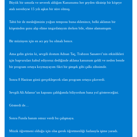
Büyük bir umutla ve severek aldığım Kanunumu her şeyden tiksinip bir köşeye
atalı neredeyse 15 yılı aşkın bir süre olmuş.
Tabii bir de mesleğimizin yoğun temposu buna eklenince, belki aklımın bir
köşesinden şunu alıp elime tıngırdatayım derken bile, elime alamamışım.
Bir müzisyen için en acı şey bu olmalı bence.
Ama gelin görün ki, sevgili dostum Adnan Taç, Trabzon Sanatevi’nin etkinlikleri
için başvuruları kabul ediyoruz dediğinde aklıma kanunum geldi ve neden bende
bir program ortaya koymayayım fikri bir şimşek gibi çalkı zihnimde.
Sonra 8 Haziran günü gerçekleşecek olan program ortaya çıkıverdi.
Sevgili Ali Adanur’un kapısını çaldığımda biliyordum bana yol göstereceğini.
Gösterdi de…
Sonra Funda hanım omuz verdi bu çalışmaya.
Müzik öğretmeni olduğu için olsa gerek öğretmenliği fazlasıyla işime yaradı.