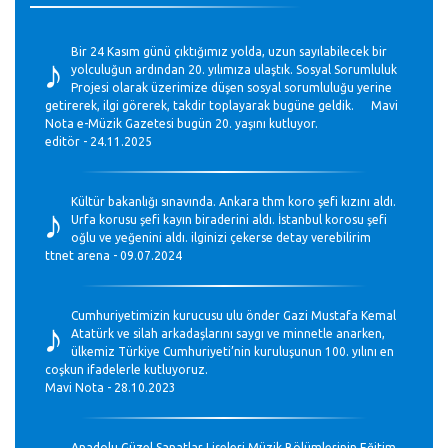
♪
Bir 24 Kasım günü çıktığımız yolda, uzun sayılabilecek bir
yolculuğun ardından 20. yılımıza ulaştık. Sosyal Sorumluluk
Projesi olarak üzerimize düşen sosyal sorumluluğu yerine
getirerek, ilgi görerek, takdir toplayarak bugüne geldik. Mavi
Nota e-Müzik Gazetesi bugün 20. yaşını kutluyor.
editör - 24.11.2025
♪
Kültür bakanlığı sınavında. Ankara thm koro şefi kızını aldı.
Urfa korusu şefi kayın biraderini aldı. İstanbul korosu şefi
oğlu ve yeğenini aldı. ilginizi çekerse detay verebilirim
ttnet arena - 09.07.2024
♪
Cumhuriyetimizin kurucusu ulu önder Gazi Mustafa Kemal
Atatürk ve silah arkadaşlarını saygı ve minnetle anarken,
ülkemiz Türkiye Cumhuriyeti’nin kuruluşunun 100. yılını en
coşkun ifadelerle kutluyoruz.
Mavi Nota - 28.10.2023
Anadolu Güzel Sanatlar Liseleri Müzik Bölümlerinin Eğitim