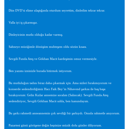
Dün DVD’si elime ulaştığında oturdum seyrettim, dinledim tekrar tekrar.
Valla iyi iş çıkarmışız.
Dinleyicinin mutlu olduğu kadar varmış.
Sahneye müziğimle dönüşüm muhteşem oldu sözün kısası.
Sevgili Funda Ateş ve Gökhan Macit kardeşimin omuz vermesiyle.
Ben yazımı izninizle burada bitirmek istiyorum.
Bu mutluluğun tadını biraz daha çıkarmak için. Ama sizleri bırakmıyorum ve
konserde seslendirdiğimiz Hacı Faik Bey’in Nihavend şarkısı ile baş başa
bırakıyorum: Gelin Kızlar annemize soralım (Salıncak). Sevgili Funda Ateş
seslendiriyor, Sevgili Gökhan Macit udda, ben kanundayım.
Bu şarkı rahmetli anneannemin çok sevdiği bir şarkıydı. Onuda rahmetle anıyorum.
Pazartesi günü görüşene değin hepinize müzik dolu günler diliyorum.