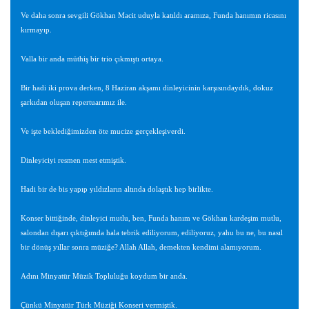
Ve daha sonra sevgili Gökhan Macit uduyla katıldı aramıza, Funda hanımın ricasını
kırmayıp.
Valla bir anda müthiş bir trio çıkmıştı ortaya.
Bir hadi iki prova derken, 8 Haziran akşamı dinleyicinin karşısındaydık, dokuz
şarkıdan oluşan repertuarımız ile.
Ve işte beklediğimizden öte mucize gerçekleşiverdi.
Dinleyiciyi resmen mest etmiştik.
Hadi bir de bis yapıp yıldızların altında dolaştık hep birlikte.
Konser bittiğinde, dinleyici mutlu, ben, Funda hanım ve Gökhan kardeşim mutlu,
salondan dışarı çıktığımda hala tebrik ediliyorum, ediliyoruz, yahu bu ne, bu nasıl
bir dönüş yıllar sonra müziğe? Allah Allah, demekten kendimi alamıyorum.
Adını Minyatür Müzik Topluluğu koydum bir anda.
Çünkü Minyatür Türk Müziği Konseri vermiştik.