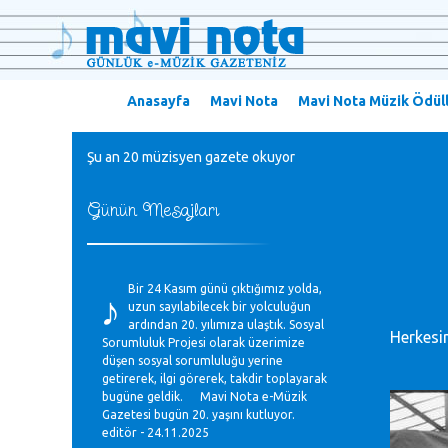
Anasayfa
Mavi Nota
Mavi Nota Müzik Ödüll
Şu an 20 müzisyen gazete okuyor
Günün Mesajları
♪
Bir 24 Kasım günü çıktığımız yolda,
uzun sayılabilecek bir yolculuğun
ardından 20. yılımıza ulaştık. Sosyal
Herkesin 
Sorumluluk Projesi olarak üzerimize
düşen sosyal sorumluluğu yerine
getirerek, ilgi görerek, takdir toplayarak
bugüne geldik. Mavi Nota e-Müzik
Gazetesi bugün 20. yaşını kutluyor.
editör - 24.11.2025