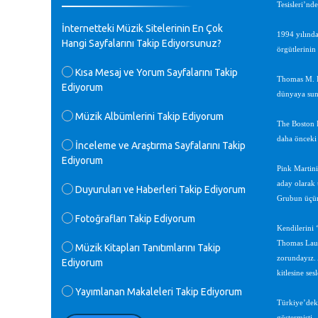
Tesisleri’nde
♪
GEÇMİŞ OLSUN TÜRKİYE!
İnternetteki Müzik Sitelerinin En Çok
Mavi Nota - 07.02.2023
1994 yılında
Hangi Sayfalarını Takip Ediyorsunuz?
örgütlerinin
♪
Kısa Mesaj ve Yorum Sayfalarını Takip
30 yıl sonra karşılaşmak çok güzel
Thomas M. La
Ediyorum
Kurtuluş, teveccüh etmişsin çok
dünyaya sun
teşekkür ederim. Nerelerdesin? Bilgi
verirsen sevinirim, selamlar, sevgiler.
Müzik Albümlerini Takip Ediyorum
The Boston P
M.Semih Baylan - 08.01.2023
daha önceki 
İnceleme ve Araştırma Sayfalarını Takip
Ediyorum
♪
Değerli Müfit hocama en içten sevgi
Pink Martini
saygılarımı iletin lütfen .Üniversite
aday olarak 
Duyuruları ve Haberleri Takip Ediyorum
yıllarımda özel radyo yayıncılığı
Grubun üçünc
yaptım.1994 yılında derginin bu daldaki
Fotoğrafları Takip Ediyorum
ödülüne layık görülmüştüm evde yıllar
Kendilerini 
sonra plaketi buldum hadi bir internetten
Thomas Laude
arayayım dediğimde ikinci büyük şoku
Müzik Kitapları Tanıtımlarını Takip
yaşadım 1994 de verdiği ödülü değerli
zorundayız. 
Ediyorum
hocam arşivinde fotoğraf larımız ile
kitlesine ses
yayınlamaya devam ediyor.ne büyük bir
Yayımlanan Makaleleri Takip Ediyorum
emek emeği geçen herkese en derin
Türkiye’deki
saygılarımı sunarım.Ne olur hocamın
göstermişti.