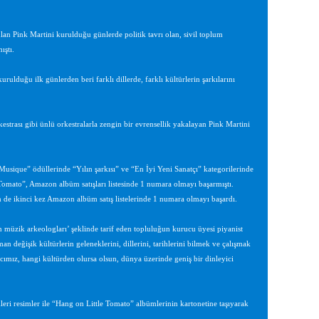
n Pink Martini kurulduğu günlerde politik tavrı olan, sivil toplum
ıştı.
lduğu ilk günlerden beri farklı dillerde, farklı kültürlerin şarkılarını
trası gibi ünlü orkestralarla zengin bir evrensellik yakalayan Pink Martini
usique” ödüllerinde “Yılın şarkısı” ve “En İyi Yeni Sanatçı” kategorilerinde
 Tomato”, Amazon albüm satışları listesinde 1 numara olmayı başarmıştı.
de ikinci kez Amazon albüm satış listelerinde 1 numara olmayı başardı.
n müzik arkeologları’ şeklinde tarif eden topluluğun kurucu üyesi piyanist
n değişik kültürlerin geleneklerini, dillerini, tarihlerini bilmek ve çalışmak
ız, hangi kültürden olursa olsun, dünya üzerinde geniş bir dinleyici
eri resimler ile “Hang on Little Tomato” albümlerinin kartonetine taşıyarak