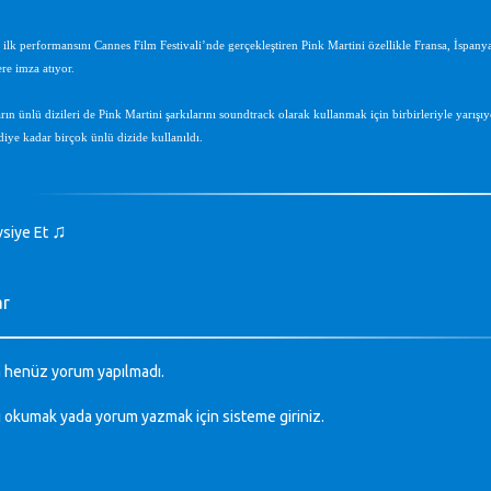
ilk performansını Cannes Film Festivali’nde gerçekleştiren Pink Martini özellikle Fransa, İspanya
re imza atıyor.
rın ünlü dizileri de Pink Martini şarkılarını soundtrack olarak kullanmak için birbirleriyle yar
diye kadar birçok ünlü dizide kullanıldı.
♫
vsiye Et
ar
 henüz yorum yapılmadı.
ı okumak yada yorum yazmak için sisteme
giriniz
.