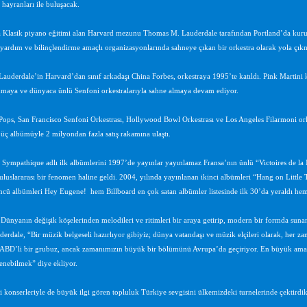
 hayranları ile buluşacak.
 Klasik piyano eğitimi alan Harvard mezunu Thomas M. Lauderdale tarafından Portland’da kurula
 yardım ve bilinçlendirme amaçlı organizasyonlarında sahneye çıkan bir orkestra olarak yola çıkm
uderdale’in Harvard’dan sınıf arkadaşı China Forbes, orkestraya 1995’te katıldı. Pink Martini kuru
maya ve dünyaca ünlü Senfoni orkestralarıyla sahne almaya devam ediyor.
ops, San Francisco Senfoni Orkestrası, Hollywood Bowl Orkestrası ve Los Angeles Filarmoni orkes
üç albümüyle 2 milyondan fazla satış rakamına ulaştı.
 Sympathique adlı ilk albümlerini 1997’de yayınlar yayınlamaz Fransa’nın ünlü “Victoires de la M
uluslararası bir fenomen haline geldi. 2004, yılında yayınlanan ikinci albümleri “Hang on Little
ü albümleri Hey Eugene! hem Billboard en çok satan albümler listesinde ilk 30’da yeraldı hem 
‘Dünyanın değişik köşelerinden melodileri ve ritimleri bir araya getirip, modern bir formda suna
rdale, “Bir müzik belgeseli hazırlıyor gibiyiz; dünya vatandaşı ve müzik elçileri olarak, her zama
ABD’li bir grubuz, ancak zamanımızın büyük bir bölümünü Avrupa’da geçiriyor. En büyük amacım
lenebilmek” diye ekliyor.
 konserleriyle de büyük ilgi gören topluluk Türkiye sevgisini ülkemizdeki turnelerinde çektirdikl