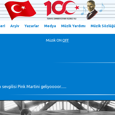
eri
Arşiv
Yazarlar
Medya
Müzik Yardımı
Müzik Sözlüğ
Müzik
ON
OFF
sevgilisi Pink Martini geliyoooor.......