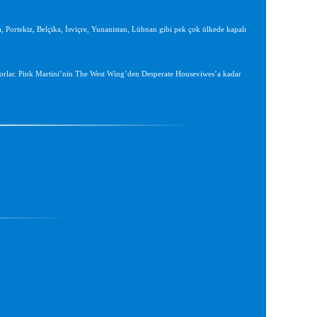
, Portekiz, Belçika, İsviçre, Yunanistan, Lübnan gibi pek çok ülkede kapalı
ışıyorlar. Pink Martini’nin The West Wing’den Desperate Houseviwes’a kadar