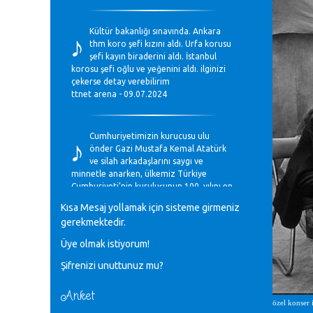
♪
Kültür bakanlığı sınavında. Ankara
thm koro şefi kızını aldı. Urfa korusu
şefi kayın biraderini aldı. İstanbul
korosu şefi oğlu ve yeğenini aldı. ilginizi
çekerse detay verebilirim
ttnet arena - 09.07.2024
♪
Cumhuriyetimizin kurucusu ulu
önder Gazi Mustafa Kemal Atatürk
ve silah arkadaşlarını saygı ve
minnetle anarken, ülkemiz Türkiye
Cumhuriyeti’nin kuruluşunun 100. yılını en
coşkun ifadelerle kutluyoruz.
Kısa Mesaj yollamak için sisteme girmeniz
Mavi Nota - 28.10.2023
gerekmektedir.
Üye olmak istiyorum!
♪
Anadolu Güzel Sanatlar Liseleri
Şifrenizi unuttunuz mu?
Müzik Bölümlerinin Eğitim
Programları Sorunları
Gülşah Sargın Kaptaş - 28.10.2023
Anket
özel konser