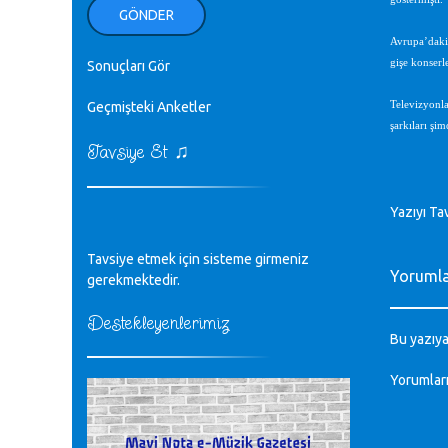
ellerinden benim için öpün.
GÖNDER
Kurtuluş Çelebi - 07.01.2023
Avrupa’daki 
gişe konserle
Sonuçları Gör
♪
18. yılımız kutlu olsun
Mavi Nota - 24.11.2022
Geçmişteki Anketler
Televizyonla
şarkıları şim
♫
Tavsiye Et
♪
Biliyorum Cüneyt bey, yazımda da
böyle bir şey demedim zaten.
editör - 20.11.2022
Yazıyı Ta
♪
Tavsiye etmek için sisteme girmeniz
sayın müfit bey bilgilerinizi kontrol
Yoruml
edi 6440 sayılı cso kurulrş kanununda
gerekmektedir.
4 b diye bir tanım yoktur
CÜNEYT BALKIZ - 15.11.2022
Destekleyenlerimiz
Bu yazıya
Tüm Mesajlar
Yorumlar