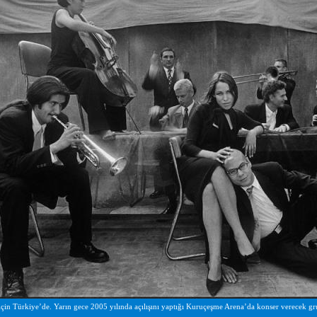
 için Türkiye’de. Yarın gece 2005 yılında açılışını yaptığı Kuruçeşme Arena’da konser verece