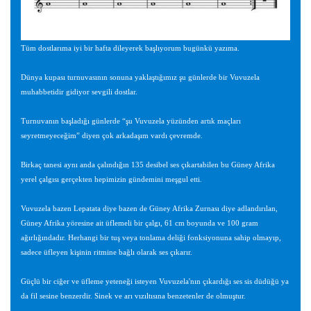
Tüm dostlarıma iyi bir hafta dileyerek başlıyorum bugünkü yazıma.
Dünya kupası turnuvasının sonuna yaklaştığımız şu günlerde bir Vuvuzela
muhabbetidir gidiyor sevgili dostlar.
Turnuvanın başladığı günlerde “şu Vuvuzela yüzünden artık maçları
seyretmeyeceğim” diyen çok arkadaşım vardı çevremde.
Birkaç tanesi aynı anda çalındığın 135 desibel ses çıkartabilen bu Güney Afrika
yerel çalgısı gerçekten hepimizin gündemini meşgul etti.
Vuvuzela bazen Lepatata diye bazen de Güney Afrika Zurnası diye adlandırılan,
Güney Afrika yöresine ait üflemeli bir çalgı, 61 cm boyunda ve 100 gram
ağırlığındadır. Herhangi bir tuş veya tonlama deliği fonksiyonuna sahip olmayıp,
sadece üfleyen kişinin ritmine bağlı olarak ses çıkarır.
Güçlü bir ciğer ve üfleme yeteneği isteyen Vuvuzela'nın çıkardığı ses sis düdüğü ya
da fil sesine benzerdir. Sinek ve arı vızıltısına benzetenler de olmuştur.