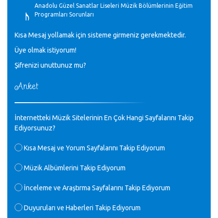
♪
Anadolu Güzel Sanatlar Liseleri Müzik Bölümlerinin Eğitim
Programları Sorunları
Gülşah Sargın Kaptaş - 28.10.2023
Kısa Mesaj yollamak için sisteme girmeniz gerekmektedir.
♪
Üye olmak istiyorum!
GEÇMİŞ OLSUN TÜRKİYE!
Mavi Nota - 07.02.2023
Şifrenizi unuttunuz mu?
Anket
♪
30 yıl sonra karşılaşmak çok güzel Kurtuluş, teveccüh
etmişsin çok teşekkür ederim. Nerelerdesin? Bilgi verirsen
sevinirim, selamlar, sevgiler.
M.Semih Baylan - 08.01.2023
İnternetteki Müzik Sitelerinin En Çok Hangi Sayfalarını Takip
Ediyorsunuz?
♪
Değerli Müfit hocama en içten sevgi saygılarımı iletin
Kısa Mesaj ve Yorum Sayfalarını Takip Ediyorum
lütfen .Üniversite yıllarımda özel radyo yayıncılığı
yaptım.1994 yılında derginin bu daldaki ödülüne layık
Müzik Albümlerini Takip Ediyorum
görülmüştüm evde yıllar sonra plaketi buldum hadi bir
internetten arayayım dediğimde ikinci büyük şoku yaşadım 1994
İnceleme ve Araştırma Sayfalarını Takip Ediyorum
de verdiği ödülü değerli hocam arşivinde fotoğraf larımız ile
yayınlamaya devam ediyor.ne büyük bir emek emeği geçen
herkese en derin saygılarımı sunarım.Ne olur hocamın
Duyuruları ve Haberleri Takip Ediyorum
ellerinden benim için öpün.