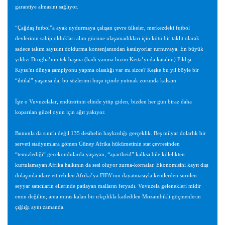
garantiye almasını sağlıyor.
“Çağdaş futbol”a ayak uydurmaya çalışan çevre ülkeler, merkezdeki futbol
devlerinin sahip oldukları alım gücüne ulaşamadıkları için kötü bir taklit olarak
sadece takım sayısını doldurma kontenjanından katılıyorlar turnuvaya. En büyük
yıldızı Drogba’nın tek başına (hadi yanına bizim Keita’yı da katalım) Fildişi
Kıyısı'nı dünya şampiyonu yapma olasılığı var mı sizce? Keşke bu yıl böyle bir
“ihtilal” yaşansa da, bu sözlerimi huşu içinde yutmak zorunda kalsam.
İşte o Vuvuzelalar, endüstrinin elinde yitip giden, bizden her gün biraz daha
koparılan güzel oyun için ağıt yakıyor.
Bununla da sınırlı değil 135 desibelin haykırdığı gerçeklik. Beş milyar dolarlık bir
serveti stadyumlara gömen Güney Afrika hükümetinin stat çevresinden
“temizlediği” gecekondularda yaşayan, “apartheid” kalksa bile kölelikten
kurtulamayan Afrika halkının da sesi oluyor zurna-kornalar. Ekonomisini kayıt dışı
dolaşımla idare ettirebilen Afrika’ya FIFA’nın dayatmasıyla kentlerden sürülen
seyyar satıcıların ellerinde patlayan malların feryadı. Vuvuzela gelenekleri midir
emin değilim; ama miras kalan bir ırkçılıkla katledilen Mozambikli göçmenlerin
çığlığı aynı zamanda.