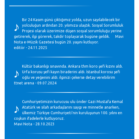
♪
Bir 24 Kasım günü çıktığımız yolda, uzun sayılabilecek bir
yolculuğun ardından 20. yılımıza ulaştık. Sosyal Sorumluluk
Projesi olarak üzerimize düşen sosyal sorumluluğu yerine
getirerek, ilgi görerek, takdir toplayarak bugüne geldik. Mavi
Nota e-Müzik Gazetesi bugün 20. yaşını kutluyor.
editör - 24.11.2025
♪
Kültür bakanlığı sınavında. Ankara thm koro şefi kızını aldı.
Urfa korusu şefi kayın biraderini aldı. İstanbul korosu şefi
oğlu ve yeğenini aldı. ilginizi çekerse detay verebilirim
ttnet arena - 09.07.2024
♪
Cumhuriyetimizin kurucusu ulu önder Gazi Mustafa Kemal
Atatürk ve silah arkadaşlarını saygı ve minnetle anarken,
ülkemiz Türkiye Cumhuriyeti’nin kuruluşunun 100. yılını en
coşkun ifadelerle kutluyoruz.
Mavi Nota - 28.10.2023