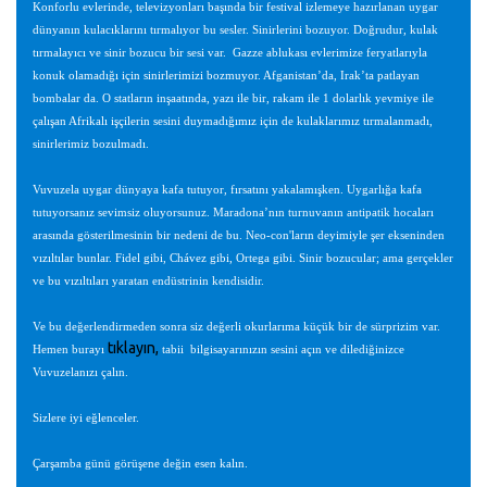
Konforlu evlerinde, televizyonları başında bir festival izlemeye hazırlanan uygar
dünyanın kulacıklarını tırmalıyor bu sesler. Sinirlerini bozuyor. Doğrudur, kulak
tırmalayıcı ve sinir bozucu bir sesi var. Gazze ablukası evlerimize feryatlarıyla
konuk olamadığı için sinirlerimizi bozmuyor. Afganistan’da, Irak’ta patlayan
bombalar da. O statların inşaatında, yazı ile bir, rakam ile 1 dolarlık yevmiye ile
çalışan Afrikalı işçilerin sesini duymadığımız için de kulaklarımız tırmalanmadı,
sinirlerimiz bozulmadı.
Vuvuzela uygar dünyaya kafa tutuyor, fırsatını yakalamışken. Uygarlığa kafa
tutuyorsanız sevimsiz oluyorsunuz. Maradona’nın turnuvanın antipatik hocaları
arasında gösterilmesinin bir nedeni de bu. Neo-con'ların deyimiyle şer ekseninden
vızıltılar bunlar. Fidel gibi, Chávez gibi, Ortega gibi. Sinir bozucular; ama gerçekler
ve bu vızıltıları yaratan endüstrinin kendisidir.
Ve bu değerlendirmeden sonra siz değerli okurlarıma küçük bir de sürprizim var.
tıklayın,
Hemen burayı
tabii
bilgisayarınızın sesini açın ve dilediğinizce
Vuvuzelanızı çalın.
Sizlere iyi eğlenceler.
Çarşamba günü görüşene değin esen kalın.