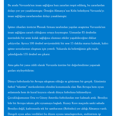
Bu arada Vuvuzela'nın insan sağlığına bazı zararları tespit edilmiş, bu zararlardan
dolayı yer yer yasaklanmıştır. Örneğin Almanya’nın Köln belediyesi Vuvuzela'yı
insan sağlığına zararlarından dolayı yasaklamıştır.
İşitme cihazları üreticisi Phonak firması tarafından yapılan araştırma Vuvuzela'nın
insan sağlığına zararlı olduğunu ortaya koymuştur. Uzmanlar 85 desibelin
üzerindeki bir sesin kulak sağlığına olumsuz etkiler yapabileceğine dikkat
çekiyorlar. Ayrıca 100 desibel seviyesindeki bir sese 15 dakika maruz kalmak, kalıcı
işitme sorunlarının oluşması için yeterli. Yukarıda da belirttiğimiz gibi toplu
çalındığında 135 desibel ses çıkarır.
Ama şaka bir yana ciddi olarak Vuvuzela üzerine bir değerlendirme yaparsak
şunları söyleyebilirim:
Dünya futbolunda bir Avrupa sıkışması olduğu su götürmez bir gerçek. Günümüz
futbol “tüketim” merkezlerinin efendisi konumunda olan Batı Avrupa hem oyun
anlamında hem de kural koyucu olarak dünya futboluna hükmediyor.
Çocukluğumuzun Orta ve Güney Amerika futbolundan eser kalmadı artık. Brezilya
bile bir Avrupa takımı gibi oynamaya başladı. Kuzey Kore maçında sanki sahada
Brezilya değil, kadrosunda tek bir sambacının (Robinho) yer aldığı Almanya vardı.
Dengeli oyun adını verdikleri bu düzen oyunu tatsızlaştırırken, endüstrinin işi