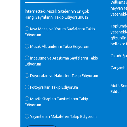
Williams 
♪
hayvan re
GEÇMİŞ OLSUN TÜRKİYE!
İnternetteki Müzik Sitelerinin En Çok
Mavi Nota - 07.02.2023
yetenekler
Hangi Sayfalarını Takip Ediyorsunuz?
Toplumda 
♪
Kısa Mesaj ve Yorum Sayfalarını Takip
30 yıl sonra karşılaşmak çok güzel
yetenekle
Ediyorum
Kurtuluş, teveccüh etmişsin çok
gözünün r
teşekkür ederim. Nerelerdesin? Bilgi
bellekte 
verirsen sevinirim, selamlar, sevgiler.
Müzik Albümlerini Takip Ediyorum
M.Semih Baylan - 08.01.2023
Okuduğunu
İnceleme ve Araştırma Sayfalarını Takip
Ediyorum
♪
Çarşamba
Değerli Müfit hocama en içten sevgi
saygılarımı iletin lütfen .Üniversite
Duyuruları ve Haberleri Takip Ediyorum
yıllarımda özel radyo yayıncılığı
yaptım.1994 yılında derginin bu daldaki
Müfit Se
Fotoğrafları Takip Ediyorum
ödülüne layık görülmüştüm evde yıllar
Editör
sonra plaketi buldum hadi bir internetten
arayayım dediğimde ikinci büyük şoku
Müzik Kitapları Tanıtımlarını Takip
yaşadım 1994 de verdiği ödülü değerli
Ediyorum
hocam arşivinde fotoğraf larımız ile
yayınlamaya devam ediyor.ne büyük bir
Yayımlanan Makaleleri Takip Ediyorum
emek emeği geçen herkese en derin
saygılarımı sunarım.Ne olur hocamın