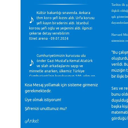
Tarihin ilk 
♪
ilişkili old
Kültür bakanlığı sınavında. Ankara
ışık gösteri
thm koro şefi kızını aldı. Urfa korusu
şefi kayın biraderini aldı. İstanbul
dayandırılam
korosu şefi oğlu ve yeğenini aldı. ilginizi
çekerse detay verebilirim
Harvard Müzi
ttnet arena - 09.07.2024
sisteminin r
♪
"Bu çalış
Cumhuriyetimizin kurucusu ulu
oluşturdu
önder Gazi Mustafa Kemal Atatürk
verildi. 
ve silah arkadaşlarını saygı ve
müziğin t
minnetle anarken, ülkemiz Türkiye
bir ilişki
Cumhuriyeti’nin kuruluşunun 100. yılını en
coşkun ifadelerle kutluyoruz.
Kısa Mesaj yollamak için sisteme girmeniz
Mavi Nota - 28.10.2023
Ses ve re
gerekmektedir.
bunu oldu
Üye olmak istiyorum!
♪
duyulduğun
Anadolu Güzel Sanatlar Liseleri
başka kişi
Şifrenizi unuttunuz mu?
Müzik Bölümlerinin Eğitim
matematik
Programları Sorunları
gördüğü b
Gülşah Sargın Kaptaş - 28.10.2023
Anket