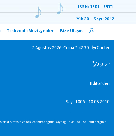
ISSN: 1301 - 3971
Yıl: 20 Sayı: 2012
ü
Trabzonlu Müzisyenler
Bize Ulaşın
7 Ağustos 2026, Cuma
7:42:31 İyi Günler
Yazılar
Editör'den
Sayı: 1006 - 10.05.2010
esleki seminer ve başlıca ihtisas eğitim kaynağı
olan “Sound” adlı derginin