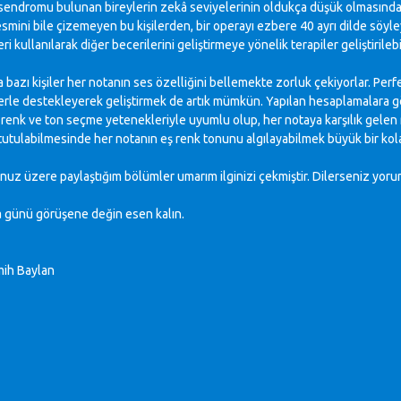
sendromu bulunan bireylerin zekâ seviyelerinin oldukça düşük olmasında k
smini bile çizemeyen bu kişilerden, bir operayı ezbere 40 ayrı dilde söyle
i kullanılarak diğer becerilerini geliştirmeye yönelik terapiler geliştirilebil
bazı kişiler her notanın ses özelliğini bellemekte zorluk çekiyorlar. Perf
rle destekleyerek geliştirmek de artık mümkün. Yapılan hesaplamalara göre
enk ve ton seçme yetenekleriyle uyumlu olup, her notaya karşılık gelen re
tutulabilmesinde her notanın eş renk tonunu algılayabilmek büyük bir kola
z üzere paylaştığım bölümler umarım ilginizi çekmiştir. Dilerseniz yoru
 günü görüşene değin esen kalın.
mih Baylan