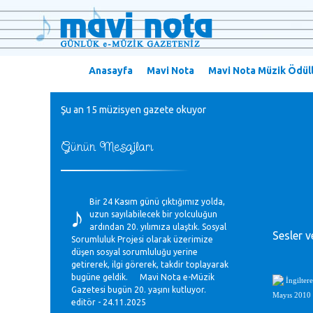
Anasayfa
Mavi Nota
Mavi Nota Müzik Ödüll
Şu an 15 müzisyen gazete okuyor
Günün Mesajları
♪
Bir 24 Kasım günü çıktığımız yolda,
uzun sayılabilecek bir yolculuğun
ardından 20. yılımıza ulaştık. Sosyal
Sesler v
Sorumluluk Projesi olarak üzerimize
düşen sosyal sorumluluğu yerine
getirerek, ilgi görerek, takdir toplayarak
bugüne geldik. Mavi Nota e-Müzik
İngilter
Gazetesi bugün 20. yaşını kutluyor.
Mayıs 2010 s
editör - 24.11.2025