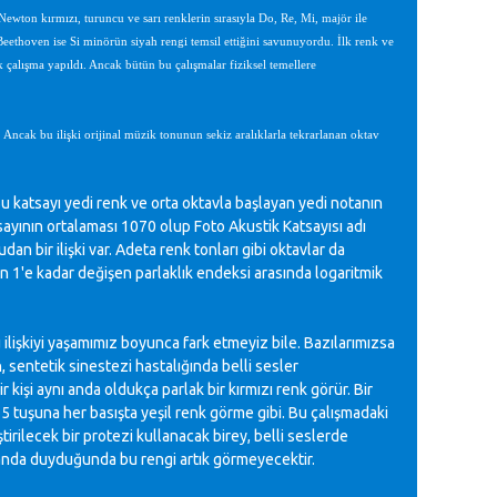
 Newton kırmızı, turuncu ve sarı renklerin sırasıyla Do, Re, Mi, majör ile
Beethoven ise Si minörün siyah rengi temsil ettiğini savunuyordu. İlk renk ve
k çalışma yapıldı. Ancak bütün bu çalışmalar fiziksel temellere
 Ancak bu ilişki orijinal müzik tonunun sekiz aralıklarla tekrarlanan oktav
Bu katsayı yedi renk ve orta oktavla başlayan yedi notanın
ayının ortalaması 1070 olup Foto Akustik Katsayısı adı
n bir ilişki var. Adeta renk tonları gibi oktavlar da
n 1'e kadar değişen parlaklık endeksi arasında logaritmik
lişkiyi yaşamımız boyunca fark etmeyiz bile. Bazılarımızsa
sentetik sinestezi hastalığında belli sesler
 kişi aynı anda oldukça parlak bir kırmızı renk görür. Bir
r; 5 tuşuna her basışta yeşil renk görme gibi. Bu çalışmadaki
tirilecek bir protezi kullanacak birey, belli seslerde
planda duyduğunda bu rengi artık görmeyecektir.