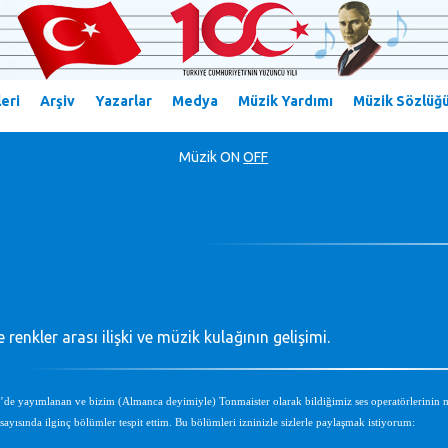
eri
Arşiv
Yazarlar
Medya
Müzik Yardımı
Müzik Sözlüğ
Müzik
ON
OFF
e renkler arası ilişki ve müzik kulağının gelişimi.
e’de yayımlanan ve bizim (Almanca deyimiyle) Tonmaister olarak bildiğimiz ses operatörlerinin m
ayısında ilginç bölümler tespit ettim. Bu bölümleri izninizle sizlerle paylaşmak istiyorum: