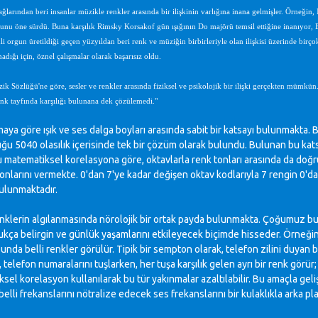
çağlarından beri insanlar müzikle renkler arasında bir ilişkinin varlığına inana gelmişler. Örneğin,
uğunu öne sürdü. Buna karşılık Rimsky Korsakof gün ışığının Do majörü temsil ettiğine inanıyor, 
mli orgun üretildiği geçen yüzyıldan beri renk ve müziğin birbirleriyle olan ilişkisi üzerinde birço
adığı için, öznel çalışmalar olarak başarısız oldu.
k Sözlüğü'ne göre, sesler ve renkler arasında fiziksel ve psikolojik bir ilişki gerçekten mümkün.
enk tayfında karşılığı bulunana dek çözülemedi."
maya göre ışık ve ses dalga boyları arasında sabit bir katsayı bulunmakta. 
ğu 5040 olasılık içerisinde tek bir çözüm olarak bulundu. Bulunan bu kats
Bu matematiksel korelasyona göre, oktavlarla renk tonları arasında da doğruda
onlarını vermekte. 0'dan 7'ye kadar değişen oktav kodlarıyla 7 rengin 0'da
 bulunmaktadır.
nklerin algılanmasında nörolojik bir ortak payda bulunmakta. Çoğumuz bu i
kça belirgin ve günlük yaşamlarını etkileyecek biçimde hisseder. Örneğin, 
da belli renkler görülür. Tipik bir sempton olarak, telefon zilini duyan bir
, telefon numaralarını tuşlarken, her tuşa karşılık gelen ayrı bir renk görü
sel korelasyon kullanılarak bu tür yakınmalar azaltılabilir. Bu amaçla geliş
elli frekanslarını nötralize edecek ses frekanslarını bir kulaklıkla arka 