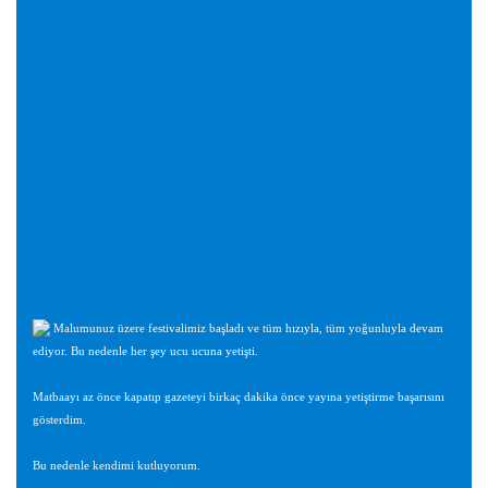
Malumunuz üzere festivalimiz başladı ve tüm hızıyla, tüm yoğunluyla devam
ediyor. Bu nedenle her şey ucu ucuna yetişti.
Matbaayı az önce kapatıp gazeteyi birkaç dakika önce yayına yetiştirme başarısını
gösterdim.
Bu nedenle kendimi kutluyorum.