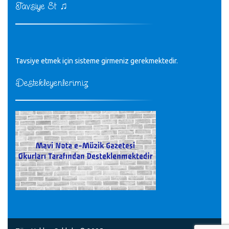
CÜNEYT BALKIZ - 15.11.2022
♫
Tavsiye Et
Tüm Mesajlar
Tavsiye etmek için sisteme girmeniz gerekmektedir.
Destekleyenlerimiz