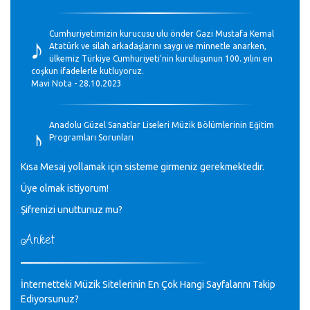
♪
Cumhuriyetimizin kurucusu ulu önder Gazi Mustafa Kemal
Atatürk ve silah arkadaşlarını saygı ve minnetle anarken,
ülkemiz Türkiye Cumhuriyeti’nin kuruluşunun 100. yılını en
coşkun ifadelerle kutluyoruz.
Mavi Nota - 28.10.2023
♪
Anadolu Güzel Sanatlar Liseleri Müzik Bölümlerinin Eğitim
Programları Sorunları
Gülşah Sargın Kaptaş - 28.10.2023
Kısa Mesaj yollamak için sisteme girmeniz gerekmektedir.
♪
Üye olmak istiyorum!
GEÇMİŞ OLSUN TÜRKİYE!
Mavi Nota - 07.02.2023
Şifrenizi unuttunuz mu?
Anket
♪
30 yıl sonra karşılaşmak çok güzel Kurtuluş, teveccüh
etmişsin çok teşekkür ederim. Nerelerdesin? Bilgi verirsen
sevinirim, selamlar, sevgiler.
M.Semih Baylan - 08.01.2023
İnternetteki Müzik Sitelerinin En Çok Hangi Sayfalarını Takip
Ediyorsunuz?