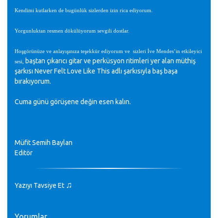
Kendimi kutlarken de bugünlük sizlerden izin rica ediyorum.
Yorgunluktan resmen dökülüyorum sevgili dostlar.
Hoşgörünüze ve anlayışınıza teşekkür ediyorum ve sizleri İve Mendes’in etkileyici
baştan çıkarıcı gitar ve perküsyon ritimleri yer alan müthiş
sesi,
şarkısı Never Felt Love Like This adlı şarkısıyla baş başa
bırakıyorum.
Cuma günü görüşene değin esen kalın.
Müfit Semih Baylan
Editör
♫
Yazıyı Tavsiye Et
Yorumlar