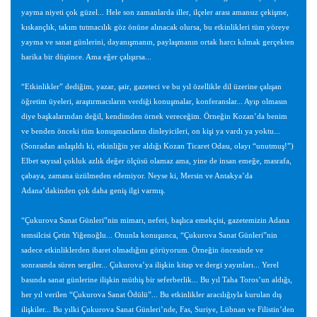
yayma niyeti çok güzel... Hele son zamanlarda iller, ilçeler arası amansız çekişme,
kıskançlık, takım tutmacılık göz önüne alınacak olursa, bu etkinlikleri tüm yöreye
yayma ve sanat günlerini, dayanışmanın, paylaşmanın ortak harcı kılmak gerçekten
harika bir düşünce. Ama eğer çalışırsa...
“Etkinlikler” dediğim, yazar, şair, gazeteci ve bu yıl özellikle dil üzerine çalışan
öğretim üyeleri, araştırmacıların verdiği konuşmalar, konferanslar... Ayıp olmasın
diye başkalarından değil, kendimden örnek vereceğim. Örneğin Kozan’da benim
ve benden önceki tüm konuşmacıların dinleyicileri, on kişi ya vardı ya yoktu...
(Sonradan anlaşıldı ki, etkinliğin yer aldığı Kozan Ticaret Odası, olayı “unutmuş!”)
Elbet sayısal çokluk azlık değer ölçüsü olamaz ama, yine de insan emeğe, masrafa,
çabaya, zamana üzülmeden edemiyor. Neyse ki, Mersin ve Antakya’da
Adana’dakinden çok daha geniş ilgi varmış.
“Çukurova Sanat Günleri”nin mimarı, neferi, başlıca emekçisi, gazetemizin Adana
temsilcisi Çetin Yiğenoğlu... Onunla konuşunca, “Çukurova Sanat Günleri”nin
sadece etkinliklerden ibaret olmadığını görüyorum. Örneğin öncesinde ve
sonrasında süren sergiler... Çukurova’ya ilişkin kitap ve dergi yayınları... Yerel
basında sanat günlerine ilişkin müthiş bir seferberlik... Bu yıl Taha Toros’un aldığı,
her yıl verilen “Çukurova Sanat Ödülü”... Bu etkinlikler aracılığıyla kurulan dış
ilişkiler... Bu yılki Çukurova Sanat Günleri’nde, Fas, Suriye, Lübnan ve Filistin’den