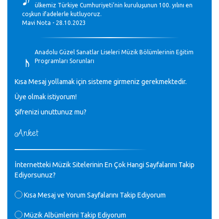
ülkemiz Türkiye Cumhuriyeti’nin kuruluşunun 100. yılını en
coşkun ifadelerle kutluyoruz.
Mavi Nota - 28.10.2023
♪
Anadolu Güzel Sanatlar Liseleri Müzik Bölümlerinin Eğitim
Programları Sorunları
Gülşah Sargın Kaptaş - 28.10.2023
Kısa Mesaj yollamak için sisteme girmeniz gerekmektedir.
♪
Üye olmak istiyorum!
GEÇMİŞ OLSUN TÜRKİYE!
Mavi Nota - 07.02.2023
Şifrenizi unuttunuz mu?
Anket
♪
30 yıl sonra karşılaşmak çok güzel Kurtuluş, teveccüh
etmişsin çok teşekkür ederim. Nerelerdesin? Bilgi verirsen
sevinirim, selamlar, sevgiler.
M.Semih Baylan - 08.01.2023
İnternetteki Müzik Sitelerinin En Çok Hangi Sayfalarını Takip
Ediyorsunuz?
♪
Değerli Müfit hocama en içten sevgi saygılarımı iletin
Kısa Mesaj ve Yorum Sayfalarını Takip Ediyorum
lütfen .Üniversite yıllarımda özel radyo yayıncılığı
yaptım.1994 yılında derginin bu daldaki ödülüne layık
Müzik Albümlerini Takip Ediyorum