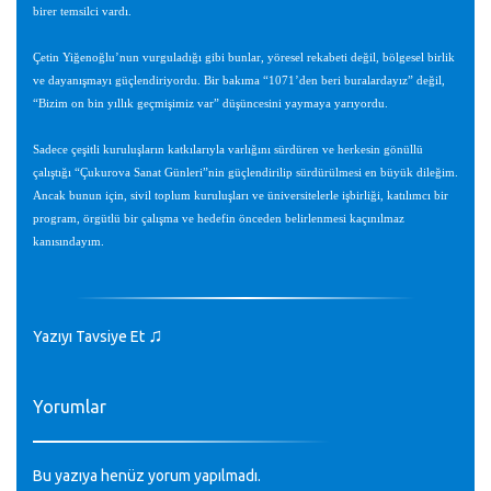
birer temsilci vardı.
Çetin Yiğenoğlu’nun vurguladığı gibi bunlar, yöresel rekabeti değil, bölgesel birlik
ve dayanışmayı güçlendiriyordu. Bir bakıma “1071’den beri buralardayız” değil,
“Bizim on bin yıllık geçmişimiz var” düşüncesini yaymaya yarıyordu.
Sadece çeşitli kuruluşların katkılarıyla varlığını sürdüren ve herkesin gönüllü
çalıştığı “Çukurova Sanat Günleri”nin güçlendirilip sürdürülmesi en büyük dileğim.
Ancak bunun için, sivil toplum kuruluşları ve üniversitelerle işbirliği, katılımcı bir
program, örgütlü bir çalışma ve hedefin önceden belirlenmesi kaçınılmaz
kanısındayım.
♫
Yazıyı Tavsiye Et
Yorumlar
Bu yazıya henüz yorum yapılmadı.