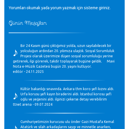
Yorumları okumak yada yorum yazmak için sisteme
giriniz
.
Günün Mesajları
♪
Bir 24 Kasım günü çıktığımız yolda, uzun sayılabilecek bir
yolculuğun ardından 20. yılımıza ulaştık. Sosyal Sorumluluk
Projesi olarak üzerimize düşen sosyal sorumluluğu yerine
getirerek, ilgi görerek, takdir toplayarak bugüne geldik. Mavi
Nota e-Müzik Gazetesi bugün 20. yaşını kutluyor.
editör - 24.11.2025
♪
Kültür bakanlığı sınavında. Ankara thm koro şefi kızını aldı.
Urfa korusu şefi kayın biraderini aldı. İstanbul korosu şefi
oğlu ve yeğenini aldı. ilginizi çekerse detay verebilirim
ttnet arena - 09.07.2024
♪
Cumhuriyetimizin kurucusu ulu önder Gazi Mustafa Kemal
Atatürk ve silah arkadaşlarını saygı ve minnetle anarken,