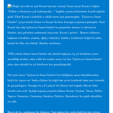
Meğer çevrede ne çok Kozan hayranı varmış! Geçen pazar Kozan’a ilişkin
“Fellini ve Kusturica çok kıskanacaktı...” başlıklı yazıma birbirinden keyifli tepkiler
geldi. Elbet Kozan’a kaledeki o nikâh töreni için gitmemiştim. “Çukurova Sanat
Günleri” çerçevesinde Adana ve Kozan’da birer konuşma yapmaya gitmiştim. Sözü
Kozan’dan alıp Çukurova Sanat Günleri’ne geçmeden sinema ve televizyon
filmleri, dizi çekenlere seslenmek istiyorum: Kozan’ı görün!.. Restore edilmeye
başlanan konakları, arastası, ağları, bahçeleri, kaleleri, kuleleriyle doğal bir plato,
harika bir film seti olabilir. Benden söylemesi...
1998 yılında Adana Sanat Günleri adı altında başlayan, üç yıl sürdükten sonra
sürekliliği kesilen, sekiz yıllık bir aradan sonra, bu kez “Çukurova Sanat Günleri”
adını alan etkinlik bu yıl dördüncü kez gerçekleştirildi.
Dört gün süren “Çukurova Sanat Günleri”nin bildiğimiz sanat etkinliklerinden
farklı bir yapısı var: Sadece Adana’da değil tüm çevre kentlerde hatta sınır ötesinde
de gerçekleşiyor. Örneğin bu yıl Lazkiye’de (Suriye’de) başladı, Mersin’deki
törenle sona erdi. Açılışla kapanış arasında Adana, Kozan, Ceyhan, Tarsus, Silifke,
Taşucu, Osmaniye, Gaziantep, Antakya, Harbiye, İskenderun’da çeşitli etkinlikler
yer aldı.
Bence de bu, muhteşem bir düşünce. Yani sadece bir yerde değil de tüm yöreye