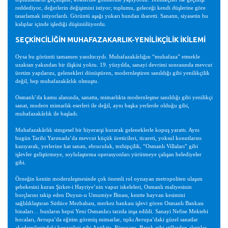
reddediyor, değerlerin değişimini istiyor; toplumu, geleceği kendi düşlerine göre
tasarlamak istiyorlardı. Görüntü aşağı yukarı bundan ibaretti. Sanatın, siyasetin bu
kalıplar içinde işlediği düşünülüyordu.
SEÇKİNCİLİĞİN MUHAFAZAKARLIK-YENİLİKÇİLİK İKİLEMİ
Oysa bu görüntü tamamen yanıltıcıydı. Muhafazakârlığın “muhafaza” etmekle
uzaktan yakından bir ilişkisi yoktu. 19. yüzyılda, sanayi devrimi sonrasında mevcut
üretim yapılarını, gelenekleri dönüştüren, modernleştiren sanıldığı gibi yenilikçilik
değil, hep muhafazakârlık olmuştu.
Osmanlı’da kamu alanında, sanatta, mimarlıkta modernleşme sanıldığı gibi yenilikçi
sanat, modern mimarlık eserleri ile değil, aynı başka yerlerde olduğu gibi,
muhafazakârlık ile başladı.
Muhafazakârlık simgesel bir hiyerarşi kurarak geleneklerle kopuş yarattı. Aynı
bugün Tarihi Yarımada’da mevcut küçük üreticileri, ticareti, yoksul konutlarını
kazıyarak, yerlerine hat sanatı, ebruculuk, tezhipçilik, “Osmanlı Villaları” gibi
işlevler geliştirmeye, soylulaştırma operasyonları yürütmeye çalışan belediyeler
gibi.
Örneğin kentin modernleşmesinde çok önemli rol oynayan metropoliten ulaşım
şebekesini kuran Şirket-i Hayriye’nin vapur iskeleleri, Osmanlı maliyesinin
borçlarını takip eden Duyun-u Umumiye Binası, kentte hayvan kesimini
sağlılıklaştıran Sütlüce Mezbahası, merkez bankası işlevi gören Osmanlı Bankası
binaları… bunların hepsi Yeni Osmanlıcı tarzda inşa edildi. Sanayi Nefise Mektebi
hocaları, Avrupa’da eğitim görmüş mimarlar, tıpkı Avrupa’daki güzel sanatlar
akademilerindeki benzerleri gibi Antikite, Rönesans, Barok gibi stillerden alıntılar