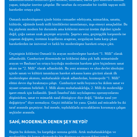
yapan, üsluplar üzerine çalıştılar. Bir taraftan da oryantalist bir özellik taşıyan milli
hareketler ortaya çıktı.
Osmanlı modernleşmesi içinde bütün cemaatler edebiyatta, mimarlıkta, sanatta,
kültürde, eğitimde kendi milli kimliklerini tanımlamayı, inşa etmeyi amaçladılar. Bu
hiç şüphesiz modern bir durumdu ama köklerini mevcut üretim ilişkileri içinde
değil, çoğu zaman uzak geçmişte arıyordu. Şaşırtıcı ama, geçmişçilik karşısında ise
yaşanan değişimi, üretimin koşullarını araştıran, sorgulayan hatta karşı çıkan
hareketlerden ise üniversal ve farklı bir modernleşme hareketi ortaya çıktı.
Geçmişinin köklerini Osmanlı’da arayan modernleşme hareketi “1. Milli” olarak
adlandırıldı. Cumhuriyet döneminde ise köklerini daha çok halk mimarisinde
arayan ve Bauhaus’un ortaya koyduğu modernist harekete göre biçimlenen sanat
akımı ise “2. Milli” olarak adlandırıldı. Bu yeni arınmacı ve ulus-devlet ideolojisi
içinde sanatı ve kültürü tanımlayan hareket arkasına kamu gücünü alarak ilk
modernleşme akımını, muhafazakâr olarak adlandırılan, kozmopolit “1. Milli”
elitini devre dışı bırakmaya çalıştı. Cumhuriyet tarihi boyunca bu ikilem sanat ve
siyaset ortamını belirledi. 1. Milli akımı muhafazakârlığa, 2. Milli de modernliğe
işaret etmek için kullanıldı. Şimdi İstanbul’daki soylulaştırma operasyonlarını
düşünürken, sanat ve mimarlık nasıl dönüşüyor diye değil, “iktidar nasıl yer
değiştiriyor” diye sormalıyız. Geçici ittifaklar bir yana. Çünkü asıl mücadele bu iki
taraf arasında geçmiyor. Asıl mesele, topluluklarla ayrıcalıklarını korumaya çalışan
seçkinler arasında.
SAHİ, MODERNLİK DENEN ŞEY NEYDİ?
Bugün bu ikilemin, bu karşıtlığın sonuna geldik. Artık muhafazakârlığın ve
modernliğin iki kutup oluşturduğu bir düşünce ve siyaset iklimi içinde