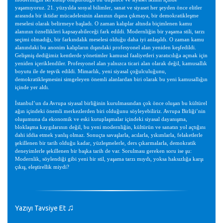
yaşamıyoruz. 21. yüzyılda sosyal bilimler, sanat ve siyaset her şeyden önce elitler
arasında bir iktidar mücadelesinin alanının dışına çıkmaya, bir demokratikleşme
meselesi olarak belirmeye başladı. O zaman kalıplar altında biçimlenen kamu
alanının öznellikleri kapsayabileceği fark edildi. Modernliğin bir yaşama stili, tarzı
seçimi olmadığı, bir farkındalık meselesi olduğu daha iyi anlaşıldı. O zaman kamu
alanındaki bu anonim kalıpların dışındaki profesyonel alan yeniden keşfedildi.
Gelişmiş dediğimiz kentlerde yönetimler kamusal faaliyetleri yaratıcılığa açmak için
yeniden içeriklendiler. Profesyonel alan yalnızca ticari alan olarak değil, kamusallık
boyutu ile de teşvik edildi. Mimarlık, yeni siyasal çoğulculuğunu,
demokratikleşmesini simgeleyen önemli alanlardan biri olarak bu yeni kamusallığın
içinde yer aldı.
İstanbul’un da Avrupa siyasal birliğinin kurulmasından çok önce oluşan bu kültürel
ağın içindeki önemli merkezlerden biri olduğunu söyleyebiliriz. Avrupa Birliği’nin
oluşumuna da ekonomik ve eski kutuplaşmalar içindeki siyasal dayanışma,
bloklaşma kaygılarının değil, bu yeni modernliğin, kültürün ve sanatın yol açtığını
dahi iddia etmek yanlış olmaz. Sonuçta savaşlarla, acılarla, yıkımlarla, felaketlerle
şekillenen bir tarih olduğu kadar, yüzleşmelerle, ders çıkarmalarla, demokratik
deneyimlerle şekillenen bir başka tarih de var. Sorulması gereken soru ise şu:
Modernlik, söylendiği gibi yeni bir stil, yaşama tarzı mıydı, yoksa haksızlığa karşı
çıkış, eleştirellik miydi?
♫
Yazıyı Tavsiye Et