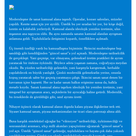
Modernleşme ile sanat kamusal alana taşındı. Operalar, konser salonları, müzeler
yapıldı. Kentte sanat için yer ayrıldı. Üstelik bu yer sıradan bir yer, bir köşe değil,
kentin en kalabalık yerleriydi. Kamusal alanda ideolojik yeniden üretimin, ulus
inşasının ana taşıyıcısı oldu. Bu aynı zamanda sanatın kamusal alandan ayrışması
anlamına geldi. Topluluklarla iletişimini kopardı, öznelliklere açılmadı.
Üç önemli özelliği vardı bu kamusallaşma biçiminin: Birincisi modernleşme hep
sanıldığı gibi kendiliğinden “güncel sanat”a yol açmadı. Modernleşme tarihselcilik
ile gerçekleşti. Yani geçmişe, var olmayana, geleneksel üretim pratikleri ile ayrım
yaratacak bir ötekine öykündü. Böylece adeta yaşanan zamana, coğrafyaya meydan
okudu. Bu yüzden tarihselciliği gelenekle, yani karşıtıyla karıştırmak, herhalde
yapılabilecek en büyük yanlışlık. Çünkü modernlik gelenekselin yerine, onunla
kopuş yaratacak sahte bir geçmiş yaratmaya çalıştı. İkincisi sanatı sanat denen bir
kavramın içine hapsetti. Her ne kadar sanatı halkın erişimine sunsa da, halkla
mesafe koydu. Sanatı kamusal alana taşırken ideolojik bir yeniden üretimin, yani
simgesel bir ayrışmanın aracı, seçkinlerin bir ayrıcalığı haline getirdi. Modernlik,
bu örneklerde de görüldüğü gibi, sınıf ayrımı üretti.
Nihayet üçüncü olarak kamusal alanın dışında kalanı piyasa ilişkilerine terk etti.
Siyaset kamusal sanatı, piyasa mekanizmaları ise ticari olanı patronajı altına aldı.
Buna karşılık entelektüel uğraşlar bu “viktoryen” tarihselciliği, öykünmeciliği ve
sonrasındaki arınmacı, ırkçı milli akımları yapıçözüme uğratarak “güncel sanat”a
yol açtı. Üstelik “güncel sanat” geleneğe, topluluklara ve hayata çok daha yakındı
sanıldığının tersine. Çünkü var olanla, topluluklarla mesafe koymadı, onu