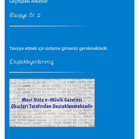
♪
Geçmişteki Anketler
sayın müfit bey bilgilerinizi kontrol edi 6440 sayılı cso
kurulrş kanununda 4 b diye bir tanım yoktur
CÜNEYT BALKIZ - 15.11.2022
♫
Tavsiye Et
Tüm Mesajlar
Tavsiye etmek için sisteme girmeniz gerekmektedir.
Destekleyenlerimiz