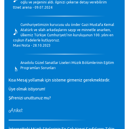
oğlu ve yeğenini aldı. ilginizi çekerse detay verebilirim
ttnet arena - 09.07.2024
♪
Cumhuriyetimizin kurucusu ulu önder Gazi Mustafa Kemal
Atatürk ve silah arkadaşlarını saygı ve minnetle anarken,
ülkemiz Türkiye Cumhuriyeti’nin kuruluşunun 100. yılını en
coşkun ifadelerle kutluyoruz.
Mavi Nota - 28.10.2023
♪
Anadolu Güzel Sanatlar Liseleri Müzik Bölümlerinin Eğitim
Programları Sorunları
Gülşah Sargın Kaptaş - 28.10.2023
Kısa Mesaj yollamak için sisteme girmeniz gerekmektedir.
♪
Üye olmak istiyorum!
GEÇMİŞ OLSUN TÜRKİYE!
Mavi Nota - 07.02.2023
Şifrenizi unuttunuz mu?
Anket
♪
30 yıl sonra karşılaşmak çok güzel Kurtuluş, teveccüh
etmişsin çok teşekkür ederim. Nerelerdesin? Bilgi verirsen
sevinirim, selamlar, sevgiler.
M.Semih Baylan - 08.01.2023