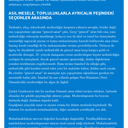
anlamaya, sorgulamaya yöneldi.
ASIL MESELE, TOPLULUKLARLA AYRICALIK PEŞİNDEKİ
SEÇKİNLER ARASINDA
Tarihselci, ırkçı, teknokratik modernliğin karşısına yalnızca savaşlar, krizler değil,
onu yapıçözüme uğratan “güncel sanat” çıktı. Gerçi “güncel” sıfatı bile ona, yani
tarihselciliğe referansla türetilmişti, kolayca onu da tikel ve öznel bir deneyimden
anonimliğe taşıyacak piyasa ve kamu mekanizmaları hazırda bekliyordu ama olsun.
Sanatçı kendi öznelliği ile bu mekanizmaları tersine çevirebiliyordu. Dolayısı ile
ilginç bir diyalektik içinde tarihselcilik ile güncel sanat karşı karşıya geldi ve
modernlik dönüştü. 20. yüzyıla damgasını vuran modernleşme biçimi tarihselciliğin
yenilgisi ile sonuçlandı. Ancak güncel sanatın egemenliği, iktidar ilişkilerinin
yeniden üretilmesini engelleyemedi. Hatta tersine İstanbul’da olduğu gibi,
tarihselcilik gibi kendini temsil eden yeni bir seçkinler kitlesi, iktidar sınıfı yarattı.
Bu yüzden “güncel sanat” da sanatçılar için yapıçözüme uğratılması gereken bir
anonimlik halini aldı. İstanbul’da son yıllarda gelişen Neo-Klasisizm (Yeni-
Osmanlıcılık) modernliğin bu algısı ile ilişkili.
Çünkü Cumhuriyet eliti bir taraftan Osmanlı sanat elitini tavsiye ederken, farkında
olmadan bir şekilde geçmişçiliği silmeye çalıştı. Modernleşmenin bu boyutu
iktidarda değil, iktidarın dışında kaldı.
Geçtiğimiz yüzyılda sanat ve siyaset ortamı bir ikilem etrafında biçimlendi. Bu
ikilemin bir tarafında muhafazakârlık, diğer tarafında yenilikçilik yer aldı.
Muhafazakârların mevcut değerleri koruduğu düşünüldü. Yenilikçiliklerin ise
toplulukların modernleşmesini isteyen tarafı temsil ettiği söylendi. Muhafazakârlık
toplulukların geçmişine, köklerine gönderme yapıyordu. Yenilikçiler ise geçmişi