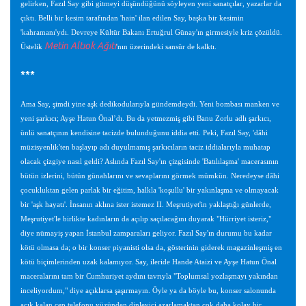
gelirken, Fazıl Say gibi gitmeyi düşündüğünü söyleyen yeni sanatçılar, yazarlar da
çıktı. Belli bir kesim tarafından 'hain' ilan edilen Say, başka bir kesimin
'kahramanı'ydı. Devreye Kültür Bakanı Ertuğrul Günay'ın girmesiyle kriz çözüldü.
Metin Altıok Ağıtı
Üstelik
'nın üzerindeki sansür de kalktı.
***
Ama Say, şimdi yine aşk dedikodularıyla gündemdeydi. Yeni bombası manken ve
yeni şarkıcı; Ayşe Hatun Önal’dı. Bu da yetmezmiş gibi Banu Zorlu adlı şarkıcı,
ünlü sanatçının kendisine tacizde bulunduğunu iddia etti. Peki, Fazıl Say, 'dâhi
müzisyenlik'ten başlayıp adı duyulmamış şarkıcıların taciz iddialarıyla muhatap
olacak çizgiye nasıl geldi? Aslında Fazıl Say'ın çizgisinde 'Batılılaşma' macerasının
bütün izlerini, bütün günahlarını ve sevaplarını görmek mümkün. Neredeyse dâhi
çocukluktan gelen parlak bir eğitim, halkla 'koşullu' bir yakınlaşma ve olmayacak
bir 'aşk hayatı'. İnsanın aklına ister istemez II. Meşrutiyet'in yaklaştığı günlerde,
Meşrutiyet'le birlikte kadınların da açılıp saçılacağını duyarak "Hürriyet isteriz,"
diye nümayiş yapan İstanbul zamparaları geliyor. Fazıl Say'ın durumu bu kadar
kötü olmasa da; o bir konser piyanisti olsa da, gösterinin giderek magazinleşmiş en
kötü biçimlerinden uzak kalamıyor. Say, ileride Hande Ataizi ve Ayşe Hatun Önal
maceralarını tam bir Cumhuriyet aydını tavrıyla "Toplumsal yozlaşmayı yakından
inceliyordum," diye açıklarsa şaşırmayın. Öyle ya da böyle bu, konser salonunda
açık kalan cep telefonu yüzünden dinleyici azarlamaktan çok daha kolay bir