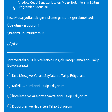
♪
Anadolu Güzel Sanatlar Liseleri Müzik Bölümlerinin Eğitim
Programları Sorunları
Gülşah Sargın Kaptaş - 28.10.2023
Kısa Mesaj yollamak için sisteme girmeniz gerekmektedir.
♪
Üye olmak istiyorum!
GEÇMİŞ OLSUN TÜRKİYE!
Mavi Nota - 07.02.2023
Şifrenizi unuttunuz mu?
Anket
♪
30 yıl sonra karşılaşmak çok güzel Kurtuluş, teveccüh
etmişsin çok teşekkür ederim. Nerelerdesin? Bilgi verirsen
sevinirim, selamlar, sevgiler.
M.Semih Baylan - 08.01.2023
İnternetteki Müzik Sitelerinin En Çok Hangi Sayfalarını Takip
Ediyorsunuz?
♪
Değerli Müfit hocama en içten sevgi saygılarımı iletin
Kısa Mesaj ve Yorum Sayfalarını Takip Ediyorum
lütfen .Üniversite yıllarımda özel radyo yayıncılığı
yaptım.1994 yılında derginin bu daldaki ödülüne layık
Müzik Albümlerini Takip Ediyorum
görülmüştüm evde yıllar sonra plaketi buldum hadi bir
internetten arayayım dediğimde ikinci büyük şoku yaşadım 1994
İnceleme ve Araştırma Sayfalarını Takip Ediyorum
de verdiği ödülü değerli hocam arşivinde fotoğraf larımız ile
yayınlamaya devam ediyor.ne büyük bir emek emeği geçen
herkese en derin saygılarımı sunarım.Ne olur hocamın
Duyuruları ve Haberleri Takip Ediyorum
ellerinden benim için öpün.