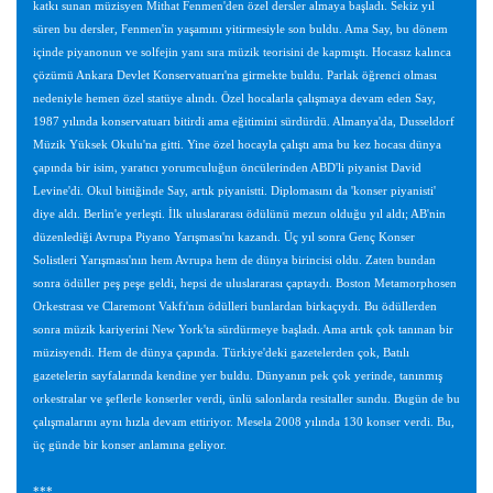
katkı sunan müzisyen Mithat Fenmen'den özel dersler almaya başladı. Sekiz yıl
süren bu dersler, Fenmen'in yaşamını yitirmesiyle son buldu. Ama Say, bu dönem
içinde piyanonun ve solfejin yanı sıra müzik teorisini de kapmıştı. Hocasız kalınca
çözümü Ankara Devlet Konservatuarı'na girmekte buldu. Parlak öğrenci olması
nedeniyle hemen özel statüye alındı. Özel hocalarla çalışmaya devam eden Say,
1987 yılında konservatuarı bitirdi ama eğitimini sürdürdü. Almanya'da, Dusseldorf
Müzik Yüksek Okulu'na gitti. Yine özel hocayla çalıştı ama bu kez hocası dünya
çapında bir isim, yaratıcı yorumculuğun öncülerinden ABD'li piyanist David
Levine'di. Okul bittiğinde Say, artık piyanistti. Diplomasını da 'konser piyanisti'
diye aldı. Berlin'e yerleşti. İlk uluslararası ödülünü mezun olduğu yıl aldı; AB'nin
düzenlediği Avrupa Piyano Yarışması'nı kazandı. Üç yıl sonra Genç Konser
Solistleri Yarışması'nın hem Avrupa hem de dünya birincisi oldu. Zaten bundan
sonra ödüller peş peşe geldi, hepsi de uluslararası çaptaydı. Boston Metamorphosen
Orkestrası ve Claremont Vakfı'nın ödülleri bunlardan birkaçıydı. Bu ödüllerden
sonra müzik kariyerini New York'ta sürdürmeye başladı. Ama artık çok tanınan bir
müzisyendi. Hem de dünya çapında. Türkiye'deki gazetelerden çok, Batılı
gazetelerin sayfalarında kendine yer buldu. Dünyanın pek çok yerinde, tanınmış
orkestralar ve şeflerle konserler verdi, ünlü salonlarda resitaller sundu. Bugün de bu
çalışmalarını aynı hızla devam ettiriyor. Mesela 2008 yılında 130 konser verdi. Bu,
üç günde bir konser anlamına geliyor.
***