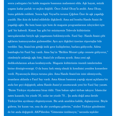
sonra yadırgatıcı bir halde magazin basınının malzemesi oldu. Aşk hayatı, müzik
yaşamı kadar parlak ve seçkin değildi. Önce Zuhal Olcay'la anıldı. Ama Olcay,
bunu şiddetle reddetti. Sonra Aşık Veysel'in torunu Çiğdem Özer ile aşk yaşadığı
yazıldı. Her ikisi de kabul edilebilir ilişkilerdi. Ama asıl bomba Hande Ataizi ile
yaşadığı aşktı. Bu hem basın için hem de magazin programlarının izleyicileri için
'şok' bir haberdi. Kimse Say gibi bir müzisyenin Televole kültürünün
tanrıçalarından biriyle aşk yaşamasını beklemiyordu. Fazıl Say- Hande Ataizi çifti
aşklarını kamuoyundan gizlemediler. Ayrı ayrı ilişkileri üzerine röportajlar bile
verdiler. Say, Ataizi'nin gittiği ünlü gece kulüplerine, barlara gidiyordu. Adeta
bambaşka bir Fazıl Say vardı. Ama Say'ın "Birlikte Mozart çalıp cennete gidiyoruz,"
cümlesiyle anlattığı aşkı bitti, Ataizi'yle yollarını ayırdı. Ama yeni aşk
dedikodularının arkası kesilmiyordu. Magazin kültürünün önemli isimlerinden
birine dönüşüvermişti. O da bunu fark etmiş olmalı ki kendisini yeniden konserlere
verdi. Piyanosuyla dünya turuna çıktı. Ama Hande Ataizi'nin izini silemiyordu,
insanların aklında o Fazıl Say vardı. Ama Alman basınına yaptığı siyasi açıklama bir
anda her şeyi değiştirdi; adeta Hande Ataizi'yi unutturarak yeni bir Fazıl Say yarattı.
"Bizim Türkiye rüyalarımız biraz öldü. Tüm bakan eşleri türban takıyor. İslamcılar
zaten kazandı; biz yüzde 30, onlar ise yüzde 70... Şu anda değil ama ileride
Türkiye'den ayrılmayı düşünüyorum. Biz artık azınlıkta kaldık, dışlanıyoruz. Böyle
giderse, bir kızım var, onu da alır yurtdışına giderim," sözleri Türkiye gündemini
de bir anda değiştirdi. AKP'lilerden "Gitmesine üzülmeyiz," tarzında tepkiler