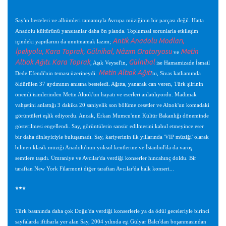
Say'ın besteleri ve albümleri tamamıyla Avrupa müziğinin bir parçası değil. Hatta
Anadolu kültürünü yansıtanlar daha ön planda. Toplumsal sorunlarla etkileşim
Antik Anadolu Modları,
içindeki yapıtlarını da unutmamak lazım;
İpekyolu, Kara Toprak, Gülnihal, Nâzım Oratoryosu
Metin
ve
Altıok Ağıtı. Kara Toprak
Gülnihal
, Aşık Veysel'in,
ise Hamamizade İsmail
Metin Altıok Ağıtı
Dede Efendi'nin teması üzerineydi.
'nı, Sivas katliamında
öldürülen 37 aydınının anısına besteledi. Ağıtta, yanarak can veren, Türk şiirinin
önemli isimlerinden Metin Altıok'un hayatı ve eserleri anlatılıyordu. Madımak
vahşetini anlattığı 3 dakika 20 saniyelik son bölüme cesetler ve Altıok'un komadaki
görüntüleri eşlik ediyordu. Ancak, Erkan Mumcu'nun Kültür Bakanlığı döneminde
gösterilmesi engellendi. Say, görüntülerin sansür edilmesini kabul etmeyince eser
bir daha dinleyiciyle buluşamadı. Say, kariyerinin ilk yıllarında 'VIP müziği' olarak
bilinen klasik müziği Anadolu'nun yoksul kentlerine ve İstanbul'da da varoş
semtlere taşıdı. Ümraniye ve Avcılar'da verdiği konserler hıncahınç doldu. Bir
taraftan New York Filarmoni diğer taraftan Avcılar'da halk konseri...
***
Türk basınında daha çok Doğu'da verdiği konserlerle ya da ödül geceleriyle birinci
sayfalarda iftiharla yer alan Say, 2004 yılında eşi Gülyar Balcı'dan boşanmasından