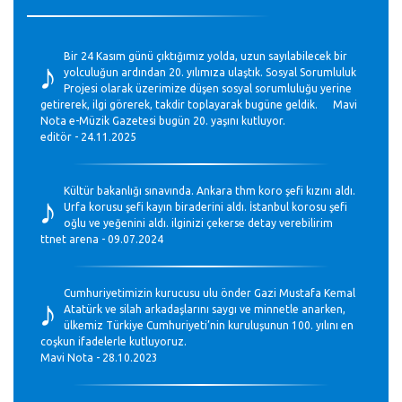
♪
Bir 24 Kasım günü çıktığımız yolda, uzun sayılabilecek bir
yolculuğun ardından 20. yılımıza ulaştık. Sosyal Sorumluluk
Projesi olarak üzerimize düşen sosyal sorumluluğu yerine
getirerek, ilgi görerek, takdir toplayarak bugüne geldik. Mavi
Nota e-Müzik Gazetesi bugün 20. yaşını kutluyor.
editör - 24.11.2025
♪
Kültür bakanlığı sınavında. Ankara thm koro şefi kızını aldı.
Urfa korusu şefi kayın biraderini aldı. İstanbul korosu şefi
oğlu ve yeğenini aldı. ilginizi çekerse detay verebilirim
ttnet arena - 09.07.2024
♪
Cumhuriyetimizin kurucusu ulu önder Gazi Mustafa Kemal
Atatürk ve silah arkadaşlarını saygı ve minnetle anarken,
ülkemiz Türkiye Cumhuriyeti’nin kuruluşunun 100. yılını en
coşkun ifadelerle kutluyoruz.
Mavi Nota - 28.10.2023