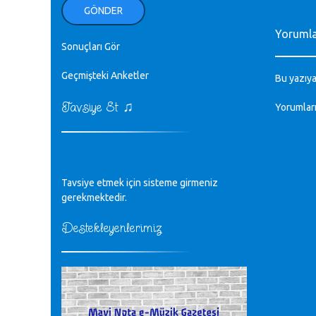
ellerinden benim için öpün.
GÖNDER
Kurtuluş Çelebi - 07.01.2023
Yoruml
Sonuçları Gör
♪
18. yılımız kutlu olsun
Mavi Nota - 24.11.2022
Geçmişteki Anketler
Bu yazıya
♫
Tavsiye Et
♪
Yorumlar
Biliyorum Cüneyt bey, yazımda da
böyle bir şey demedim zaten.
editör - 20.11.2022
♪
Tavsiye etmek için sisteme girmeniz
sayın müfit bey bilgilerinizi kontrol
edi 6440 sayılı cso kurulrş kanununda
gerekmektedir.
4 b diye bir tanım yoktur
CÜNEYT BALKIZ - 15.11.2022
Destekleyenlerimiz
Tüm Mesajlar