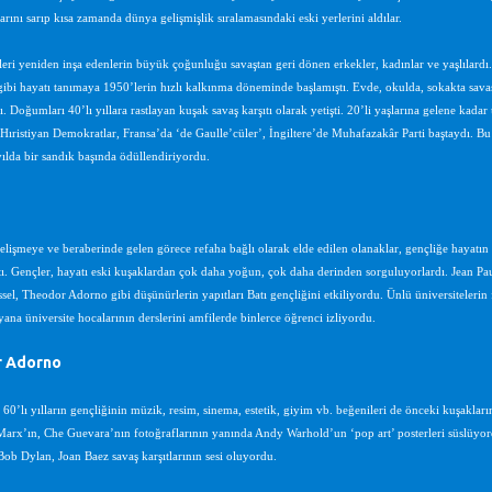
arını sarıp kısa zamanda dünya gelişmişlik sıralamasındaki eski yerlerini aldılar.
leri yeniden inşa edenlerin büyük çoğunluğu savaştan geri dönen erkekler, kadınlar ve yaşlılardı. B
ibi hayatı tanımaya 1950’lerin hızlı kalkınma döneminde başlamıştı. Evde, okulda, sokakta savaş 
ı. Doğumları 40’lı yıllara rastlayan kuşak savaş karşıtı olarak yetişti. 20’li yaşlarına gelene kad
 Hıristiyan Demokratlar, Fransa’da ‘de Gaulle’cüler’, İngiltere’de Muhafazakâr Parti baştaydı. Bu
yılda bir sandık başında ödüllendiriyordu.
işmeye ve beraberinde gelen görece refaha bağlı olarak elde edilen olanaklar, gençliğe hayatın he
ı. Gençler, hayatı eski kuşaklardan çok daha yoğun, çok daha derinden sorguluyorlardı. Jean Paul
sel, Theodor Adorno gibi düşünürlerin yapıtları Batı gençliğini etkiliyordu. Ünlü üniversitelerin 
ana üniversite hocalarının derslerini amfilerde binlerce öğrenci izliyordu.
 Adorno
60’lı yılların gençliğinin müzik, resim, sinema, estetik, giyim vb. beğenileri de önceki kuşakları
Marx’ın, Che Guevara’nın fotoğraflarının yanında Andy Warhold’un ‘pop art’ posterleri süslüyor
ob Dylan, Joan Baez savaş karşıtlarının sesi oluyordu.