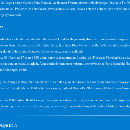
 21 yaşına basan Cannes Film Festivali, ayaklanan Fransız öğrencilerle dayanışan François Truf
açamamıştı. Parlamenter demokrasi, savaş sonrası yetişen kuşağa yetersiz geliyor, geleneksel-muh
karşılayamıyordu.
ez
sil eden ve iktidarı elinde bulunduran eski kuşaklar ile potansiyel-muhalif savaş sonrası kuşak ar
nitekim Benno Ohnesorg adlı bir öğrencinin, İran Şahı Rıza Pehlevi’nin Berlin’i ziyareti sırasında
urularak öldürülmesi Almanya’da beklenen çatışmayı tetikledi.
 ise 68 Hareketi 17 mart 1968 günü öğrenciler tarafından Londra’da, Trafalgar Meydanı’nda düze
cinin yaralanmasıyla başladı. Aynı günlerde üniversite reformu istemiyle önce Paris dışındaki Nan
rafından işgal edildi.
 gücü, Avrupa metropollerinin alanlarını esir alan gençlik hareketini uzunca bir süre bastırmaya y
 denedi, Belçika’da ise 1968 yılı ocak ayında, başkent Brüksel’e 30 km uzaklıktaki Löwen Üniver
mları 1968 Baharı ile birlikte yeni kazanımlar elde ettiler. Birçok alanda demokratik dönüşümler g
larının ayırtına vardılar. Otoriter yapılar sarsıldı, birey-devlet dengesi bireylerin lehine olarak değ
♫
vsiye Et