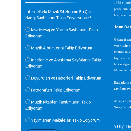
1968 yılında
♪
GEÇMİŞ OLSUN TÜRKİYE!
perdelerini 
İnternetteki Müzik Sitelerinin En Çok
Mavi Nota - 07.02.2023
taleplerini 
Hangi Sayfalarını Takip Ediyorsunuz?
Joan Ba
♪
Kısa Mesaj ve Yorum Sayfalarını Takip
30 yıl sonra karşılaşmak çok güzel
Ediyorum
Kurtuluş, teveccüh etmişsin çok
Geleneği tem
teşekkür ederim. Nerelerdesin? Bilgi
yeterliydi; 
verirsen sevinirim, selamlar, sevgiler.
Müzik Albümlerini Takip Ediyorum
M.Semih Baylan - 08.01.2023
tarafından v
İngiltere’de
İnceleme ve Araştırma Sayfalarını Takip
birkaç öğren
Ediyorum
♪
Değerli Müfit hocama en içten sevgi
öğrenciler ta
saygılarımı iletin lütfen .Üniversite
Duyuruları ve Haberleri Takip Ediyorum
yıllarımda özel radyo yayıncılığı
İktidarların
yaptım.1994 yılında derginin bu daldaki
zayıflatmayı
Fotoğrafları Takip Ediyorum
ödülüne layık görülmüştüm evde yıllar
sonra plaketi buldum hadi bir internetten
arayayım dediğimde ikinci büyük şoku
Avrupa toplu
Müzik Kitapları Tanıtımlarını Takip
yaşadım 1994 de verdiği ödülü değerli
‘birey’ olduk
Ediyorum
hocam arşivinde fotoğraf larımız ile
yayınlamaya devam ediyor.ne büyük bir
Yayımlanan Makaleleri Takip Ediyorum
emek emeği geçen herkese en derin
Yazıyı Ta
saygılarımı sunarım.Ne olur hocamın