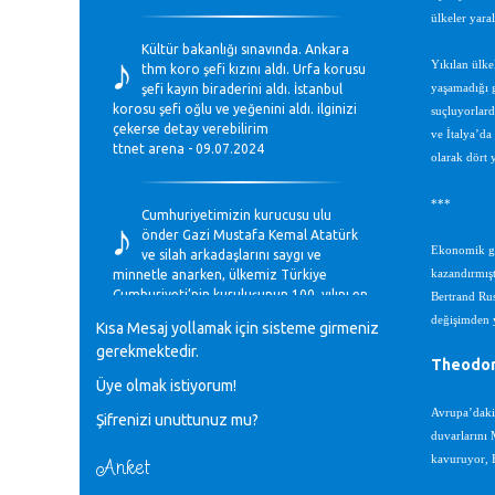
ülkeler yaral
♪
Kültür bakanlığı sınavında. Ankara
Yıkılan ülke
thm koro şefi kızını aldı. Urfa korusu
şefi kayın biraderini aldı. İstanbul
yaşamadığı g
korosu şefi oğlu ve yeğenini aldı. ilginizi
suçluyorlard
çekerse detay verebilirim
ve İtalya’da
ttnet arena - 09.07.2024
olarak dört 
♪
***
Cumhuriyetimizin kurucusu ulu
önder Gazi Mustafa Kemal Atatürk
Ekonomik gel
ve silah arkadaşlarını saygı ve
minnetle anarken, ülkemiz Türkiye
kazandırmışt
Cumhuriyeti’nin kuruluşunun 100. yılını en
Bertrand Rus
coşkun ifadelerle kutluyoruz.
değişimden y
Kısa Mesaj yollamak için sisteme girmeniz
Mavi Nota - 28.10.2023
gerekmektedir.
Theodor
Üye olmak istiyorum!
♪
Anadolu Güzel Sanatlar Liseleri
Avrupa’daki 
Şifrenizi unuttunuz mu?
Müzik Bölümlerinin Eğitim
duvarlarını 
Programları Sorunları
Gülşah Sargın Kaptaş - 28.10.2023
kavuruyor, B
Anket