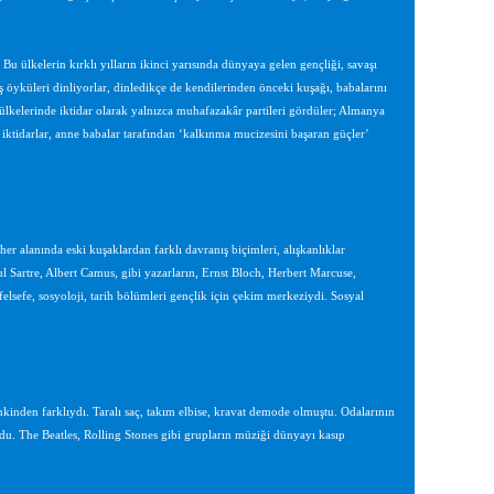
u ülkelerin kırklı yılların ikinci yarısında dünyaya gelen gençliği, savaşı
öyküleri dinliyorlar, dinledikçe de kendilerinden önceki kuşağı, babalarını
ar ülkelerinde iktidar olarak yalnızca muhafazakâr partileri gördüler; Almanya
 iktidarlar, anne babalar tarafından ‘kalkınma mucizesini başaran güçler’
r alanında eski kuşaklardan farklı davranış biçimleri, alışkanlıklar
 Sartre, Albert Camus, gibi yazarların, Ernst Bloch, Herbert Marcuse,
felsefe, sosyoloji, tarih bölümleri gençlik için çekim merkeziydi. Sosyal
nkinden farklıydı. Taralı saç, takım elbise, kravat demode olmuştu. Odalarının
du. The Beatles, Rolling Stones gibi grupların müziği dünyayı kasıp