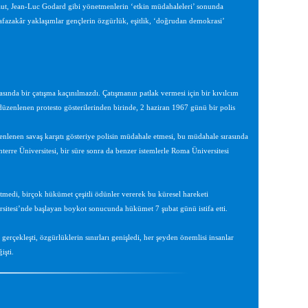
faut, Jean-Luc Godard gibi yönetmenlerin ‘etkin müdahaleleri’ sonunda
afazakâr yaklaşımlar gençlerin özgürlük, eşitlik, ‘doğrudan demokrasi’
asında bir çatışma kaçınılmazdı. Çatışmanın patlak vermesi için bir kıvılcım
 düzenlenen protesto gösterilerinden birinde, 2 haziran 1967 günü bir polis
nlenen savaş karşıtı gösteriye polisin müdahale etmesi, bu müdahale sırasında
terre Üniversitesi, bir süre sonra da benzer istemlerle Roma Üniversitesi
etmedi, birçok hükümet çeşitli ödünler vererek bu küresel hareketi
sitesi’nde başlayan boykot sonucunda hükümet 7 şubat günü istifa etti.
erçekleşti, özgürlüklerin sınırları genişledi, her şeyden önemlisi insanlar
işti.