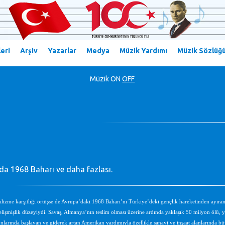
eri
Arşiv
Yazarlar
Medya
Müzik Yardımı
Müzik Sözlüğ
Müzik
ON
OFF
da 1968 Baharı ve daha fazlası.
izme karşıtlığı örtüşse de Avrupa’daki 1968 Baharı’nı Türkiye’deki gençlik hareketinden ayıran 
işmişlik düzeyiydi. Savaş, Almanya’nın teslim olması üzerine ardında yaklaşık 50 milyon ölü, 
onlarında başlayan ve giderek artan Amerikan yardımıyla özellikle sanayi ve inşaat alanlarında büy