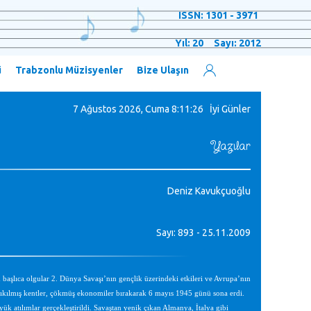
ISSN: 1301 - 3971
Yıl: 20 Sayı: 2012
ü
Trabzonlu Müzisyenler
Bize Ulaşın
7 Ağustos 2026, Cuma
8:11:27 İyi Günler
Yazılar
Deniz Kavukçuoğlu
Sayı: 893 - 25.11.2009
başlıca olgular 2. Dünya Savaşı’nın gençlik üzerindeki etkileri ve Avrupa’nın
yıkılmış kentler, çökmüş ekonomiler bırakarak 6 mayıs 1945 günü sona erdi.
ük atılımlar gerçekleştirildi. Savaştan yenik çıkan Almanya, İtalya gibi