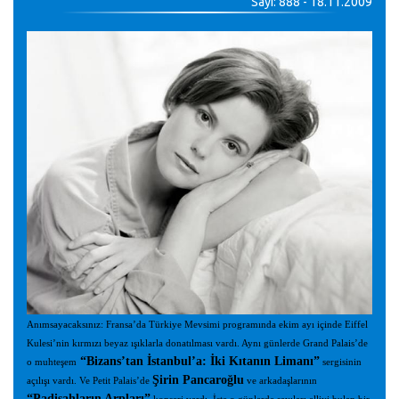
Sayı: 888 - 18.11.2009
Anımsayacaksınız: Fransa’da Türkiye Mevsimi programında ekim ayı içinde Eiffel
Kulesi’nin kırmızı beyaz ışıklarla donatılması vardı. Aynı günlerde Grand Palais’de
“Bizans’tan İstanbul’a: İki Kıtanın Limanı”
o muhteşem
sergisinin
Şirin Pancaroğlu
açılışı vardı. Ve Petit Palais’de
ve arkadaşlarının
“Padişahların Arpları”