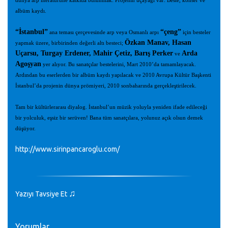
dünya arp literatürüne katkıda bulunmak. Projenin üçayağı var: Beste, konser ve
albüm kaydı.
“İstanbul”
“çeng”
ana teması çerçevesinde arp veya Osmanlı arpı
için besteler
Özkan Manav, Hasan
yapmak üzere, birbirinden değerli altı besteci;
Uçarsu, Turgay Erdener, Mahir Çetiz, Barış Perker
Arda
ve
Agoşyan
yer alıyor. Bu sanatçılar bestelerini, Mart 2010’da tamamlayacak.
Ardından bu eserlerden bir albüm kaydı yapılacak ve 2010 Avrupa Kültür Başkenti
İstanbul’da projenin dünya prömiyeri, 2010 sonbaharında gerçekleştirilecek.
Tam bir kültürlerarası diyalog. İstanbul’un müzik yoluyla yeniden ifade edileceği
bir yolculuk, eşsiz bir serüven! Bana tüm sanatçılara, yolunuz açık olsun demek
düşüyor.
http://www.sirinpancaroglu.com/
♫
Yazıyı Tavsiye Et
Yorumlar