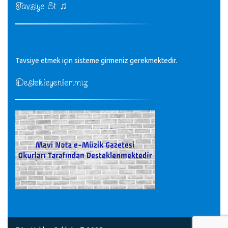
CÜNEYT BALKIZ - 15.11.2022
♫
Tavsiye Et
Tüm Mesajlar
Tavsiye etmek için sisteme girmeniz gerekmektedir.
Destekleyenlerimiz