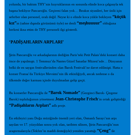
yolunda, bir baktım THY’nin kuyruklarının en sonunda elinde koca çalgısıyla tek
başına bekliyor Pancaroğlu. Geçireni falan yok… Bırakın siyasileri, her ünlü için
“küçük
seferber olan personel, oralı değil. Neyse ki o elinde koca yükle bekleyen
kız”
“meşhuuuur”
ın (sahne dışında görünümü öyle) ne denli
olduğuna
herkesi ikna ettim de THY personeli ilgi gösterdi.
‘PADİŞAHLARIN ARPLARI’
Şirin Pancaroğlu ve arkadaşlarının dediğim Paris’teki Petit Palais’deki konseri daha
önce de yapılmıştı. 1 Temmuz’da Nantes Güzel Sanatlar Müzesi’nde… Dünyanın
belki de en saygın festivallerinden olan Barok Festivali’ne davet edilmişti. Hatta o
konser Fransa’da Türkiye Mevsimi’nin ilk etkinliğiydi, ancak nedense o da
ülkemde değer karması içinde duyulmadan gelip geçti.
“Barok Nomade”
Bu konserler Pancaroğlu ile
(Gezginci Barok- Çingene
Jean-Christophe Frisch
Barok) topluluğunun yönetmeni
’in ortak geliştirdiği
“Padişahların Arpları”
adlı proje.
En etkileyici yanı Doğu müziğinde önemli yeri olan, Osmanlı Sarayı’nın arpı
sayılan ve 17. yüzyıldan sonra yok olan, tarihten silinen, Şirin Pancaroğlu’nun
“Çeng”
araştırmalarıyla (Tekfen’in maddi desteğiyle) yeniden yarattığı
ile