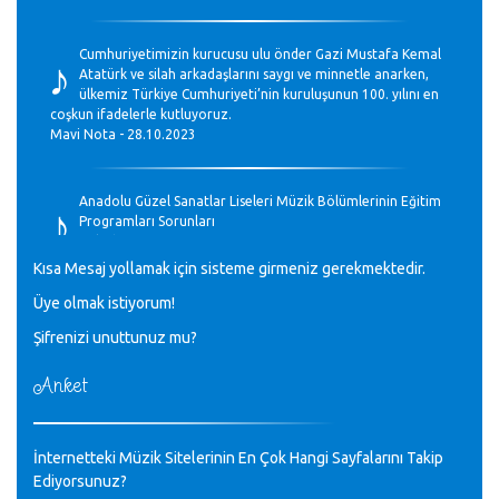
♪
Cumhuriyetimizin kurucusu ulu önder Gazi Mustafa Kemal
Atatürk ve silah arkadaşlarını saygı ve minnetle anarken,
ülkemiz Türkiye Cumhuriyeti’nin kuruluşunun 100. yılını en
coşkun ifadelerle kutluyoruz.
Mavi Nota - 28.10.2023
♪
Anadolu Güzel Sanatlar Liseleri Müzik Bölümlerinin Eğitim
Programları Sorunları
Gülşah Sargın Kaptaş - 28.10.2023
Kısa Mesaj yollamak için sisteme girmeniz gerekmektedir.
♪
Üye olmak istiyorum!
GEÇMİŞ OLSUN TÜRKİYE!
Mavi Nota - 07.02.2023
Şifrenizi unuttunuz mu?
Anket
♪
30 yıl sonra karşılaşmak çok güzel Kurtuluş, teveccüh
etmişsin çok teşekkür ederim. Nerelerdesin? Bilgi verirsen
sevinirim, selamlar, sevgiler.
M.Semih Baylan - 08.01.2023
İnternetteki Müzik Sitelerinin En Çok Hangi Sayfalarını Takip
Ediyorsunuz?