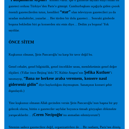
konseri vardı. İşte o günlerde sayıları elliyi bulan bir
gazeteci ordusu Türkiye’den Paris’e gitmişti. Cumhurbaşkanı uçağıyla giden çoook
“star”
önemli gazetecilerden tutun, kendileri
olan televizyon gazetecileri ya da
sıradan muhabirler, yazarlar… Her türden bir dolu gazeteci… Sonraki günlerde
boşuna bekledim biri şu konserden söz etsin diye… Dedim ya boşuna! Yok
saydılar.
ÖNCE SİTEM
Kuşkunuz olmasın, Şirin Pancaroğlu’na karşı bir tavır değil bu.
Genel cehalet, genel bilgisizlik, genel öncelikler sırası, memleketimin genel değer
Şefika Kutluer
ölçüleri. (Yıllar önce Beijing’deki TC Kültür Ataşesi’nin
’i
“Bana ne herkese araba veremem, konsere nasıl
tanımayıp,
giderseniz gidin”
diye haykırdığını duymuştum. Sanatçının konseri şehir
dışındaydı.)
Yine kuşkunuz olmasın Allah gecinden versin Şirin Pancaroğlu’nun başına bir şey
gelecek olursa, bütün o gazeteciler sayfalar boyunca timsah gözyaşları dökmekte
Ceren Necipoğlu
yarışacaklardır… (
’nu anmadan edemiyorum!)
Sitemim sadece gazetecilere değil, organizatörlere de… Bir rastlantı, Paris’ten dönüş