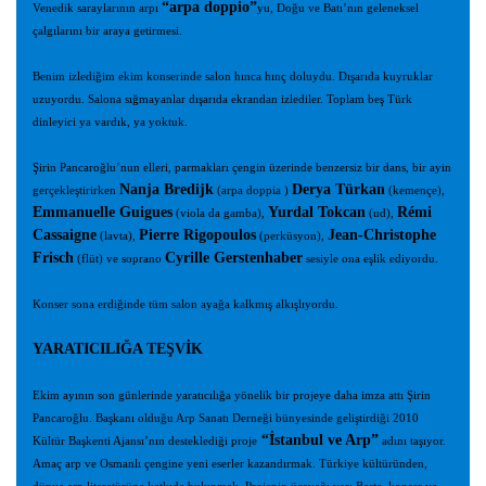
“arpa doppio”
Venedik saraylarının arpı
yu, Doğu ve Batı’nın geleneksel
çalgılarını bir araya getirmesi.
Benim izlediğim ekim konserinde salon hınca hınç doluydu. Dışarıda kuyruklar
uzuyordu. Salona sığmayanlar dışarıda ekrandan izlediler. Toplam beş Türk
dinleyici ya vardık, ya yoktuk.
Şirin Pancaroğlu’nun elleri, parmakları çengin üzerinde benzersiz bir dans, bir ayin
Nanja Bredijk
Derya Türkan
gerçekleştirirken
(arpa doppia )
(kemençe),
Emmanuelle Guigues
Yurdal Tokcan
Rémi
(viola da gamba),
(ud),
Cassaigne
Pierre Rigopoulos
Jean-Christophe
(lavta),
(perküsyon),
Frisch
Cyrille Gerstenhaber
(flüt) ve soprano
sesiyle ona eşlik ediyordu.
Konser sona erdiğinde tüm salon ayağa kalkmış alkışlıyordu.
YARATICILIĞA TEŞVİK
Ekim ayının son günlerinde yaratıcılığa yönelik bir projeye daha imza attı Şirin
Pancaroğlu. Başkanı olduğu Arp Sanatı Derneği bünyesinde geliştirdiği 2010
“İstanbul ve Arp”
Kültür Başkenti Ajansı’nın desteklediği proje
adını taşıyor.
Amaç arp ve Osmanlı çengine yeni eserler kazandırmak. Türkiye kültüründen,