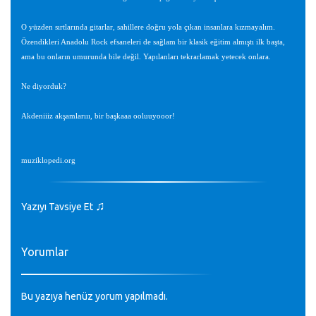
O yüzden sırtlarında gitarlar, sahillere doğru yola çıkan insanlara kızmayalım.
Özendikleri Anadolu Rock efsaneleri de sağlam bir klasik eğitim almıştı ilk başta,
ama bu onların umurunda bile değil. Yapılanları tekrarlamak yetecek onlara.
Ne diyorduk?
Akdeniiiz akşamlarııı, bir başkaaa ooluuyooor!
muziklopedi.org
♫
Yazıyı Tavsiye Et
Yorumlar
Bu yazıya henüz yorum yapılmadı.