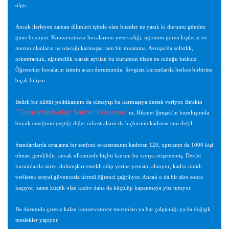
olgu.
Ancak ilerleyen zaman dilimleri içinde olan bitenler ne yazık ki durumu günden
güne bozuyor. Konservatuvar hocalarının yetersizliği, öğrenim gören kişilerin ve
mezun olanların ne olacağı karmaşası tam bir muamma. Avrupa'da solistlik,
orkestracılık, eğitimcilik olarak ayrılan bu kurumun bizde ne olduğu belirsiz.
Öğrenciler hocaların tatmin aracı durumunda. Sevgisiz kurumlarda herkes birbirine
bıçak biliyor.
Belirli bir kültür politikasının da olmayışı bu karmaşaya destek veriyor. Bırakın
"Cumhurbaşkanlığı Senfoni Orkestrası"
nı, Hikmet Şimşek'in kuruluşunda
büyük emeğinin geçtiği diğer orkestraların da hiçbirinin kadrosu tam değil.
Standartlarda ortalama bir senfoni orkestrasının kadrosu 120, operanın da 1000 kişi
olması gereklidir; ancak ülkemizde hiçbir kurum bu sayıya erişememiş. Devlet
kurumlarda süresi dolmuşları emekli edip yerine yenisini almıyor, kadro ümidi
verilerek sosyal güvencesiz ücretli öğrenci çağrılıyor. Ancak o da bir süre sonra
kaçıyor, zaten küçük olan kadro daha da küçülüp kapanmaya yüz tutuyor.
Bu durumda çaresiz kalan konservatuvar mezunları ya bar çalgıcılığı ya da değişik
meslekler yapıyor.