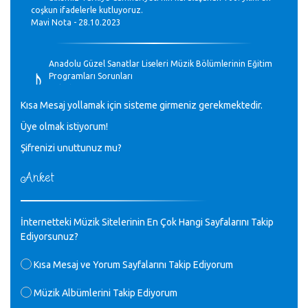
coşkun ifadelerle kutluyoruz.
Mavi Nota - 28.10.2023
♪
Anadolu Güzel Sanatlar Liseleri Müzik Bölümlerinin Eğitim
Programları Sorunları
Gülşah Sargın Kaptaş - 28.10.2023
Kısa Mesaj yollamak için sisteme girmeniz gerekmektedir.
♪
Üye olmak istiyorum!
GEÇMİŞ OLSUN TÜRKİYE!
Mavi Nota - 07.02.2023
Şifrenizi unuttunuz mu?
Anket
♪
30 yıl sonra karşılaşmak çok güzel Kurtuluş, teveccüh
etmişsin çok teşekkür ederim. Nerelerdesin? Bilgi verirsen
sevinirim, selamlar, sevgiler.
M.Semih Baylan - 08.01.2023
İnternetteki Müzik Sitelerinin En Çok Hangi Sayfalarını Takip
Ediyorsunuz?
♪
Değerli Müfit hocama en içten sevgi saygılarımı iletin
Kısa Mesaj ve Yorum Sayfalarını Takip Ediyorum
lütfen .Üniversite yıllarımda özel radyo yayıncılığı
yaptım.1994 yılında derginin bu daldaki ödülüne layık
Müzik Albümlerini Takip Ediyorum
görülmüştüm evde yıllar sonra plaketi buldum hadi bir