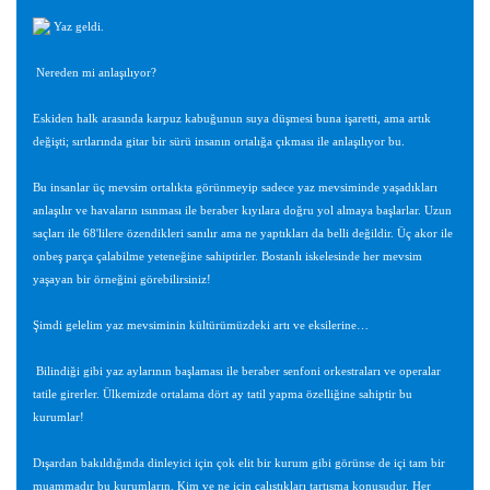
Yaz geldi.
Nereden mi anlaşılıyor?
Eskiden halk arasında karpuz kabuğunun suya düşmesi buna işaretti, ama artık
değişti; sırtlarında gitar bir sürü insanın ortalığa çıkması ile anlaşılıyor bu.
Bu insanlar üç mevsim ortalıkta görünmeyip sadece yaz mevsiminde yaşadıkları
anlaşılır ve havaların ısınması ile beraber kıyılara doğru yol almaya başlarlar. Uzun
saçları ile 68'lilere özendikleri sanılır ama ne yaptıkları da belli değildir. Üç akor ile
onbeş parça çalabilme yeteneğine sahiptirler. Bostanlı iskelesinde her mevsim
yaşayan bir örneğini görebilirsiniz!
Şimdi gelelim yaz mevsiminin kültürümüzdeki artı ve eksilerine…
Bilindiği gibi yaz aylarının başlaması ile beraber senfoni orkestraları ve operalar
tatile girerler. Ülkemizde ortalama dört ay tatil yapma özelliğine sahiptir bu
kurumlar!
Dışardan bakıldığında dinleyici için çok elit bir kurum gibi görünse de içi tam bir
muammadır bu kurumların. Kim ve ne için çalıştıkları tartışma konusudur. Her