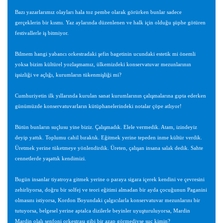
Bazı yazarlarımız olayları hala toz pembe olarak görürken bunlar sadece
gerçeklerin bir kısmı. Yaz aylarında düzenlenen ve halk için olduğu şüphe götüren
festivallerle iş bitmiyor.
Bilmem hangi yabancı orkestradaki şefin bagetinin ucundaki estetik mi önemli
yoksa bizim kültürel yozlaşmamız, ülkemizdeki konservatuvar mezunlarının
işsizliği ve açlığı, kurumların tükenmişliği mi?
Cumhuriyetin ilk yıllarında kurulan sanat kurumlarının çalışmalarına gıpta ederken
günümüzde konservatuvarların kütüphanelerindeki notalar çöpe atlıyor!
Bütün bunların suçlusu yine biziz. Çalışmadık. Elele vermedik. Atam, izindeyiz
deyip yattık. Toplumu cahil bıraktık. Eğitmek yerine tepeden inme kültür verdik.
Üretmek yerine tüketmeye yönlendirdik. Üreten, çalışan insana salak dedik. Sahte
cennetlerde yaşattık kendimizi.
Bugün insanlar tiyatroya gitmek yerine o paraya sigara içerek kendini ve çevresini
zehirliyorsa, doğru bir solfej ve teori eğitimi almadan bir ayda çocuğunun Paganini
olmasını istiyorsa, Kordon Boyundaki çalgıcılarla konservatuvar mezunlarını bir
tutuyorsa, belgesel yerine aptalca dizilerle beyinler uyuşturuluyorsa, Mardin
Mardin olalı senfoni orkestrası gibi bir azap görmediyse suç kimin?