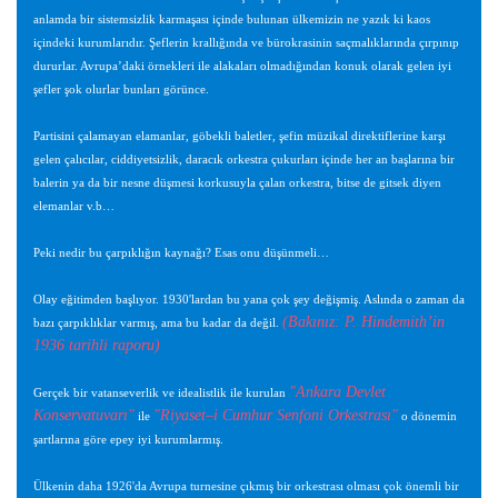
anlamda bir sistemsizlik karmaşası içinde bulunan ülkemizin ne yazık ki kaos
içindeki kurumlarıdır. Şeflerin krallığında ve bürokrasinin saçmalıklarında çırpınıp
dururlar. Avrupa’daki örnekleri ile alakaları olmadığından konuk olarak gelen iyi
şefler şok olurlar bunları görünce.
Partisini çalamayan elamanlar, göbekli baletler, şefin müzikal direktiflerine karşı
gelen çalıcılar, ciddiyetsizlik, daracık orkestra çukurları içinde her an başlarına bir
balerin ya da bir nesne düşmesi korkusuyla çalan orkestra, bitse de gitsek diyen
elemanlar v.b…
Peki nedir bu çarpıklığın kaynağı? Esas onu düşünmeli…
Olay eğitimden başlıyor. 1930'lardan bu yana çok şey değişmiş. Aslında o zaman da
(Bakınız: P. Hindemith’in
bazı çarpıklıklar varmış, ama bu kadar da değil.
1936 tarihli raporu)
"Ankara Devlet
Gerçek bir vatanseverlik ve idealistlik ile kurulan
Konservatuvarı"
"Riyaset–i Cumhur Senfoni Orkestrası"
ile
o dönemin
şartlarına göre epey iyi kurumlarmış.
Ülkenin daha 1926'da Avrupa turnesine çıkmış bir orkestrası olması çok önemli bir