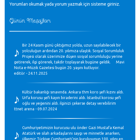
Yorumları okumak yada yorum yazmak için sisteme
giriniz
.
Günün Mesajları
♪
Bir 24 Kasım günü çıktığımız yolda, uzun sayılabilecek bir
yolculuğun ardından 20. yılımıza ulaştık. Sosyal Sorumluluk
Projesi olarak üzerimize düşen sosyal sorumluluğu yerine
getirerek, ilgi görerek, takdir toplayarak bugüne geldik. Mavi
Nota e-Müzik Gazetesi bugün 20. yaşını kutluyor.
editör - 24.11.2025
♪
Kültür bakanlığı sınavında. Ankara thm koro şefi kızını aldı.
Urfa korusu şefi kayın biraderini aldı. İstanbul korosu şefi
oğlu ve yeğenini aldı. ilginizi çekerse detay verebilirim
ttnet arena - 09.07.2024
♪
Cumhuriyetimizin kurucusu ulu önder Gazi Mustafa Kemal
Atatürk ve silah arkadaşlarını saygı ve minnetle anarken,
ülkemiz Türkiye Cumhuriyeti’nin kuruluşunun 100. yılını en