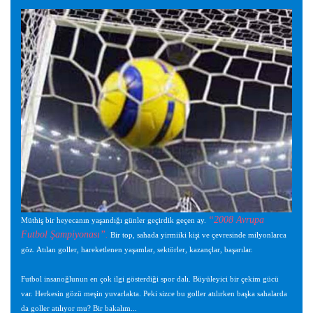
“2008 Avrupa
Müthiş bir heyecanın yaşandığı günler geçirdik geçen ay.
Futbol Şampiyonası”.
Bir top, sahada yirmiiki kişi ve çevresinde milyonlarca
göz. Atılan goller, hareketlenen yaşamlar, sektörler, kazançlar, başarılar.
Futbol insanoğlunun en çok ilgi gösterdiği spor dalı. Büyüleyici bir çekim gücü
var. Herkesin gözü meşin yuvarlakta. Peki sizce bu goller atılırken başka sahalarda
da goller atılıyor mu? Bir bakalım...