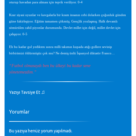
oturup havadan para alması için teşvik veriliyor. 0-4
Kısır siyasi oyunlar ve kavgalarla bir kısım insanın cebi dolarken çoğunluk günden
güne fakirleşiyor. Eğitim tamamen çökmüş. Gençlik yozlaşmış. Halk devamlı
sömürülen cahil piyonlar durumunda. Devlet millet için değil, millet devlet için
çalışıyor. 0-5
Eh bu kadar gol yedikten sonra milli takımın kupada atığı gollere sevinip
birbirimizi öldürmüşüz çok mu? Ne demiş ünlü İspanyol diktatör Franco…
“Futbol olmasaydı ben bu ülkeyi bu kadar sene
yönetemezdim.”
♫
Yazıyı Tavsiye Et
Yorumlar
Bu yazıya henüz yorum yapılmadı.