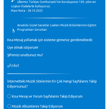
ülkemiz Türkiye Cumhuriyeti’nin kuruluşunun 100. yılını en
coşkun ifadelerle kutluyoruz.
Mavi Nota - 28.10.2023
♪
Anadolu Güzel Sanatlar Liseleri Müzik Bölümlerinin Eğitim
Programları Sorunları
Gülşah Sargın Kaptaş - 28.10.2023
Kısa Mesaj yollamak için sisteme girmeniz gerekmektedir.
♪
Üye olmak istiyorum!
GEÇMİŞ OLSUN TÜRKİYE!
Mavi Nota - 07.02.2023
Şifrenizi unuttunuz mu?
Anket
♪
30 yıl sonra karşılaşmak çok güzel Kurtuluş, teveccüh
etmişsin çok teşekkür ederim. Nerelerdesin? Bilgi verirsen
sevinirim, selamlar, sevgiler.
M.Semih Baylan - 08.01.2023
İnternetteki Müzik Sitelerinin En Çok Hangi Sayfalarını Takip
Ediyorsunuz?
♪
Değerli Müfit hocama en içten sevgi saygılarımı iletin
Kısa Mesaj ve Yorum Sayfalarını Takip Ediyorum
lütfen .Üniversite yıllarımda özel radyo yayıncılığı
yaptım.1994 yılında derginin bu daldaki ödülüne layık
Müzik Albümlerini Takip Ediyorum
görülmüştüm evde yıllar sonra plaketi buldum hadi bir