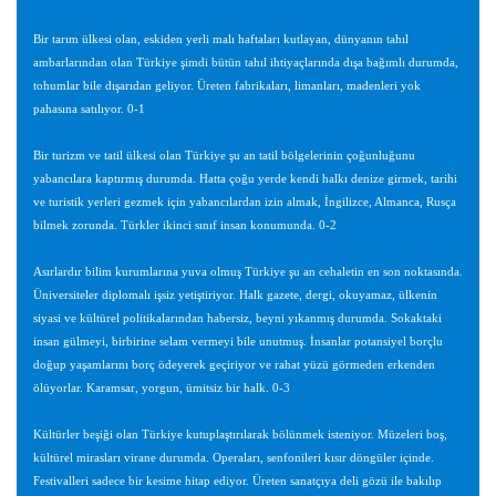
Bir tarım ülkesi olan, eskiden yerli malı haftaları kutlayan, dünyanın tahıl
ambarlarından olan Türkiye şimdi bütün tahıl ihtiyaçlarında dışa bağımlı durumda,
tohumlar bile dışarıdan geliyor. Üreten fabrikaları, limanları, madenleri yok
pahasına satılıyor. 0-1
Bir turizm ve tatil ülkesi olan Türkiye şu an tatil bölgelerinin çoğunluğunu
yabancılara kaptırmış durumda. Hatta çoğu yerde kendi halkı denize girmek, tarihi
ve turistik yerleri gezmek için yabancılardan izin almak, İngilizce, Almanca, Rusça
bilmek zorunda. Türkler ikinci sınıf insan konumunda. 0-2
Asırlardır bilim kurumlarına yuva olmuş Türkiye şu an cehaletin en son noktasında.
Üniversiteler diplomalı işsiz yetiştiriyor. Halk gazete, dergi, okuyamaz, ülkenin
siyasi ve kültürel politikalarından habersiz, beyni yıkanmış durumda. Sokaktaki
insan gülmeyi, birbirine selam vermeyi bile unutmuş. İnsanlar potansiyel borçlu
doğup yaşamlarını borç ödeyerek geçiriyor ve rahat yüzü görmeden erkenden
ölüyorlar. Karamsar, yorgun, ümitsiz bir halk. 0-3
Kültürler beşiği olan Türkiye kutuplaştırılarak bölünmek isteniyor. Müzeleri boş,
kültürel mirasları virane durumda. Operaları, senfonileri kısır döngüler içinde.
Festivalleri sadece bir kesime hitap ediyor. Üreten sanatçıya deli gözü ile bakılıp