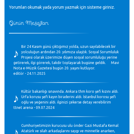
Yorumları okumak yada yorum yazmak için sisteme
giriniz
.
Günün Mesajları
♪
Bir 24 Kasım günü çıktığımız yolda, uzun sayılabilecek bir
yolculuğun ardından 20. yılımıza ulaştık. Sosyal Sorumluluk
Projesi olarak üzerimize düşen sosyal sorumluluğu yerine
getirerek, ilgi görerek, takdir toplayarak bugüne geldik. Mavi
Nota e-Müzik Gazetesi bugün 20. yaşını kutluyor.
editör - 24.11.2025
♪
Kültür bakanlığı sınavında. Ankara thm koro şefi kızını aldı.
Urfa korusu şefi kayın biraderini aldı. İstanbul korosu şefi
oğlu ve yeğenini aldı. ilginizi çekerse detay verebilirim
ttnet arena - 09.07.2024
♪
Cumhuriyetimizin kurucusu ulu önder Gazi Mustafa Kemal
Atatürk ve silah arkadaşlarını saygı ve minnetle anarken,