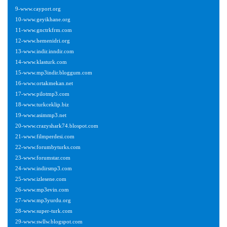
9-www.cayport.org
10-www.geyikhane.org
11-www.gnctrkfrm.com
12-www.hemenidri.org
13-www.indir.inndir.com
14-www.klasturk.com
15-www.mp3indir.bloggum.com
16-www.ortakmekan.net
17-www.pilotmp3.com
18-www.turkceklip.biz
19-www.asimmp3.net
20-www.crazyshark74.blospot.com
21-www.filmperdesi.com
22-www.forumbyturks.com
23-www.forumstar.com
24-www.indirsmp3.com
25-www.izlesene.com
26-www.mp3evin.com
27-www.mp3yurdu.org
28-www.super-turk.com
29-www.swllw.blogspot.com