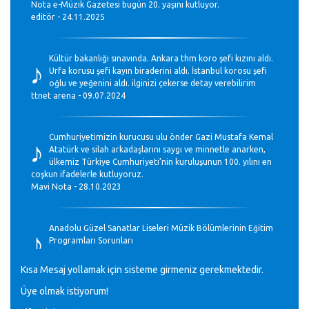
Nota e-Müzik Gazetesi bugün 20. yaşını kutluyor.
editör - 24.11.2025
♪
Kültür bakanlığı sınavında. Ankara thm koro şefi kızını aldı.
Urfa korusu şefi kayın biraderini aldı. İstanbul korosu şefi
oğlu ve yeğenini aldı. ilginizi çekerse detay verebilirim
ttnet arena - 09.07.2024
♪
Cumhuriyetimizin kurucusu ulu önder Gazi Mustafa Kemal
Atatürk ve silah arkadaşlarını saygı ve minnetle anarken,
ülkemiz Türkiye Cumhuriyeti’nin kuruluşunun 100. yılını en
coşkun ifadelerle kutluyoruz.
Mavi Nota - 28.10.2023
♪
Anadolu Güzel Sanatlar Liseleri Müzik Bölümlerinin Eğitim
Programları Sorunları
Gülşah Sargın Kaptaş - 28.10.2023
Kısa Mesaj yollamak için sisteme girmeniz gerekmektedir.
♪
Üye olmak istiyorum!
GEÇMİŞ OLSUN TÜRKİYE!
Mavi Nota - 07.02.2023