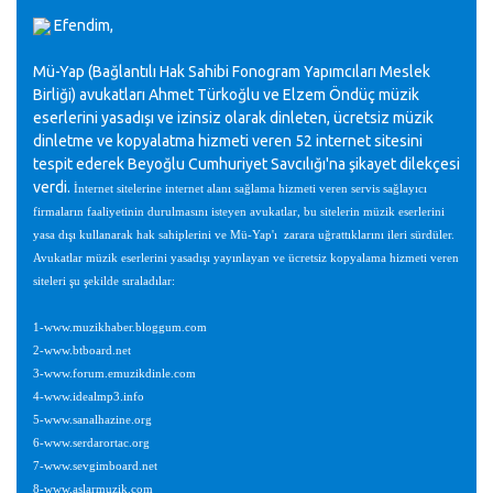
Efendim,
Mü-Yap (Bağlantılı Hak Sahibi Fonogram Yapımcıları Meslek
Birliği) avukatları Ahmet Türkoğlu ve Elzem Öndüç müzik
eserlerini yasadışı ve izinsiz olarak dinleten, ücretsiz müzik
dinletme ve kopyalatma hizmeti veren 52 internet sitesini
tespit ederek Beyoğlu Cumhuriyet Savcılığı'na şikayet dilekçesi
verdi.
İnternet sitelerine internet alanı sağlama hizmeti veren servis sağlayıcı
firmaların faaliyetinin durulmasını isteyen avukatlar, bu sitelerin müzik eserlerini
yasa dışı kullanarak hak sahiplerini ve Mü-Yap'ı
zarara uğrattıklarını ileri sürdüler.
Avukatlar müzik eserlerini yasadışı yayınlayan ve ücretsiz kopyalama hizmeti veren
siteleri şu şekilde sıraladılar:
1-www.muzikhaber.bloggum.com
2-www.btboard.net
3-www.forum.emuzikdinle.com
4-www.idealmp3.info
5-www.sanalhazine.org
6-www.serdarortac.org
7-www.sevgimboard.net
8-www.aslarmuzik.com