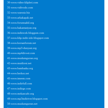
30-www.video-klipleri.com
31-www.vidivodo.com
32-www.wareziz.biz
33-www.arkakapak.net
34-www.forumsahil.org
35-www.hakantasiyan.org
36-www.indirecek.bloggum.com
37-www.klip-indir-izle-blogspot.com
38-www.korsanforum.net
39-www.mp3-dunyasi.org
40-www.mp4divwtr.com
41-www.muslumgurses.org
42-www.mutilcesi.net
43-www.bambaska.org
44-www.herkez.net
45-www.imeem.com
46-www.indirfull.com
47-www.indirge.com
48-www.mekancafe.org
49-www.mp3indiriver.blogspot.com
50-www.muslumgurses.net