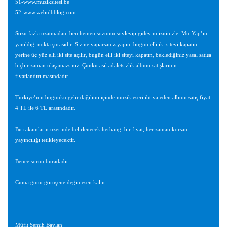
51-www.muziksitesi.be
52-www.webulbblog.com
Sözü fazla uzatmadan, ben hemen sözümü söyleyip gideyim izninizle. Mü-Yap’ın
yanıldığı nokta şurasıdır: Siz ne yaparsanız yapın, bugün elli iki siteyi kapatın,
yerine üç yüz elli iki site açılır, bugün elli iki siteyi kapatın, beklediğiniz yasal satışa
hiçbir zaman ulaşamazsınız. Çünkü asıl adaletsizlik albüm satışlarının
fiyatlandırılmasındadır.
Türkiye’nin bugünkü gelir dağılımı içinde müzik eseri ihtiva eden albüm satış fiyatı
4 TL ile 6 TL arasındadır.
Bu rakamların üzerinde belirlenecek herhangi bir fiyat, her zaman korsan
yayıncılığı tetikleyecektir.
Bence sorun buradadır.
Cuma günü görüşene değin esen kalın….
Müfit Semih Baylan