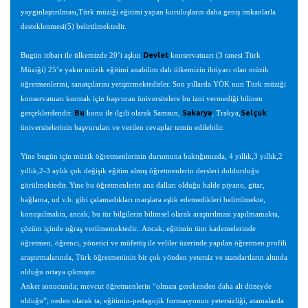
yaygınlaştırılması,Türk müziği eğitimi yapan kuruluşların daha geniş imkanlarla
desteklenmesi(5) belirtilmektedir.
Devlet
Bugün itibarı ile ülkemizde 20’i aşkın
konservatuarı (3 tanesi Türk
Müziği) 25’e yakın müzik eğitimi anabilim dalı ülkemizin ihtiyacı olan müzik
öğretmenlerini, sanatçılarını yetiştirmektedirler. Son yıllarda YÖK nun Türk müziği
konservatuarı kurmak için başvuran üniversitelere bu izni vermediği bilinen
Bu
Sakarya
Selçuk
gerçeklerdendir.
konu ile ilgili olarak Samsun,
, Trakya,
üniversitelerinin başvuruları ve verilen cevaplar temin edilebilir.
Yine bugün için müzik öğretmenlerinin durumuna baktığımızda, 4 yıllık,3 yıllık,2
yıllık,2-3 aylık çok değişik eğitim almış öğretmenlerin dersleri doldurduğu
görülmektedir. Yine bu öğretmenlerin ana dalları olduğu halde piyano, gitar,
bağlama, ud v.b. gibi çalamadıkları marşlara eşlik edemedikleri belirtilmekte,
konuşulmakta, ancak, bu tür bilgilerin bilimsel olarak araştırılması yapılmamakta,
çözüm içinde uğraş verilmemektedir.. Ancak; eğitimin tüm kademelerinde
öğretmen, öğrenci, yönetici ve müfettiş ile veliler üzerinde yapılan öğretmen profili
araştırmalarında, Türk öğretmeninin bir çok yönden yetersiz ve standartların altında
olduğu ortaya çıkmıştır.
Anket sonucunda; mevcut öğretmenlerin “olması gerekenden daha alt düzeyde
olduğu”; neden olarak ta; eğitimin-pedagojik formasyonun yetersizliği, atamalarda