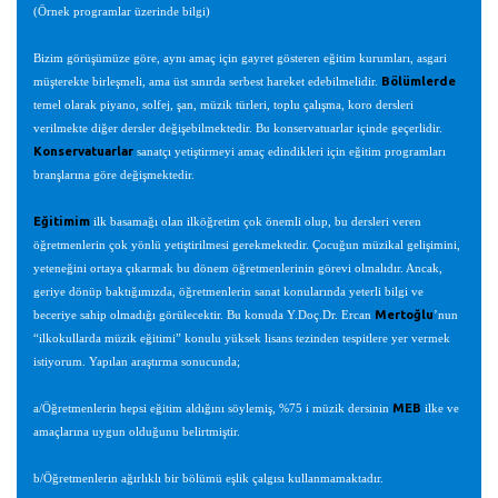
(Örnek programlar üzerinde bilgi)
Bizim görüşümüze göre, aynı amaç için gayret gösteren eğitim kurumları, asgari
Bölümlerde
müşterekte birleşmeli, ama üst sınırda serbest hareket edebilmelidir.
temel olarak piyano, solfej, şan, müzik türleri, toplu çalışma, koro dersleri
verilmekte diğer dersler değişebilmektedir. Bu konservatuarlar içinde geçerlidir.
Konservatuarlar
sanatçı yetiştirmeyi amaç edindikleri için eğitim programları
branşlarına göre değişmektedir.
Eğitimim
ilk basamağı olan ilköğretim çok önemli olup, bu dersleri veren
öğretmenlerin çok yönlü yetiştirilmesi gerekmektedir. Çocuğun müzikal gelişimini,
yeteneğini ortaya çıkarmak bu dönem öğretmenlerinin görevi olmalıdır. Ancak,
geriye dönüp baktığımızda, öğretmenlerin sanat konularında yeterli bilgi ve
Mertoğlu
beceriye sahip olmadığı görülecektir. Bu konuda Y.Doç.Dr. Ercan
’nun
“ilkokullarda müzik eğitimi” konulu yüksek lisans tezinden tespitlere yer vermek
istiyorum. Yapılan araştırma sonucunda;
MEB
a/Öğretmenlerin hepsi eğitim aldığını söylemiş, %75 i müzik dersinin
ilke ve
amaçlarına uygun olduğunu belirtmiştir.
b/Öğretmenlerin ağırlıklı bir bölümü eşlik çalgısı kullanmamaktadır.