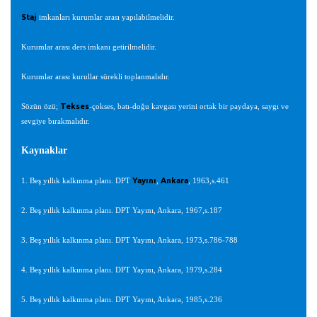
Staj
imkanları kurumlar arası yapılabilmelidir.
Kurumlar arası ders imkanı getirilmelidir.
Kurumlar arası kurullar sürekli toplanmalıdır.
Tekses
Sözün özü;
-çokses, batı-doğu kavgası yerini ortak bir paydaya, saygı ve
sevgiye bırakmalıdır.
Kaynaklar
Yayını
Ankara
1. Beş yıllık kalkınma planı. DPT
,
, 1963,s.461
2. Beş yıllık kalkınma planı. DPT Yayını, Ankara, 1967,s.187
3. Beş yıllık kalkınma planı. DPT Yayını, Ankara, 1973,s.786-788
4. Beş yıllık kalkınma planı. DPT Yayını, Ankara, 1979,s.284
5. Beş yıllık kalkınma planı. DPT Yayını, Ankara, 1985,s.236