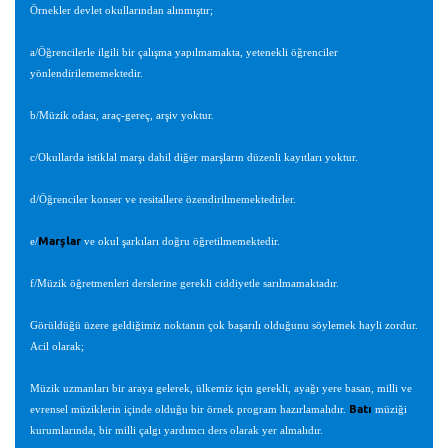
Örnekler devlet okullarından alınmıştır;
a/Öğrencilerle ilgili bir çalışma yapılmamakta, yetenekli öğrenciler
yönlendirilememektedir.
b/Müzik odası, araç-gereç, arşiv yoktur.
c/Okullarda istiklal marşı dahil diğer marşların düzenli kayıtları yoktur.
d/Öğrenciler konser ve resitallere özendirilmemektedirler.
Marşlar
e/
ve okul şarkıları doğru öğretilmemektedir.
f/Müzik öğretmenleri derslerine gerekli ciddiyetle sarılmamaktadır.
Görüldüğü üzere geldiğimiz noktanın çok başarılı olduğunu söylemek hayli zordur.
Acil olarak;
Müzik uzmanları bir araya gelerek, ülkemiz için gerekli, ayağı yere basan, milli ve
Batı
evrensel müziklerin içinde olduğu bir örnek program hazırlamalıdır.
müziği
kurumlarında, bir milli çalgı yardımcı ders olarak yer almalıdır.