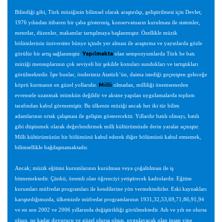
Bilindiği gibi, Türk müziğinin bilimsel olarak araştırılıp, geliştirilmesi için Devlet;
1976 yılından itibaren bir çaba göstermiş, konservatuarın kurulması ile sistemler,
metotlar, düzenler, makamlar tartışılmaya başlanmıştır. Özellikle müzik
bölümlerinin üniversiter bünye içinde yer alması ile araştırma ve yayınlarda gözle
Yapılmakta
görülür bir artış sağlanmıştır.
olan sempozyumlarda Türk be batı
müziği mensuplarının çok seviyeli bir şekilde konuları sundukları ve tartıştıkları
görülmektedir. İşte bunlar, önderimiz Atatürk’ün, daima istediği geçmişten geleceğe
Milli
köprü kurmanın en güzel yollarıdır.
olmadan, milliliği önemsemeden
evrensele uzanmak mümkün değildir ve aksine yapılan uygulamalarda toplum
tarafından kabul görmemiştir. Bu ülkenin müziği ancak her iki tür bilim
adamlarının ortak çalışması ile gelişim gösterecektir. Yıllardır batılı olmayı, batılı
gibi düşünmek olarak değerlendirmek milli kültürümüzde derin yaralar açmıştır.
Milli kültürümüzün bir bölümünü kabul ederek diğer bölümünü kabul etmemek,
bilimsellikle bağdaşmamaktadır.
Ancak; müzik eğitimi kurumlarının kurulması veya çoğaltılması ile iş
bitmemektedir. Çünkü, önemli olan öğrenciyi yetiştirecek kadrolardır. Eğitim
kurumları müfredat programları ile kendilerine yön vermektedirler. Eski kaynakları
karıştırdığımızda, ülkemizde müfredat programlarının 1931,32,53,69,71,86,91,94
ve en son 2002 ve 2006 yıllarında değiştirildiği görülmektedir. Adı ve yılı ne olursa
olsun, ne kadar doyurucu ve güzel olursa olsun, uygulayacak olan insan yine