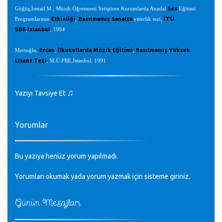
Ses
Göğüş,İsmail M.; Müzik Öğretmeni Yetiştiren Kurumlarda Anadal
Eğitimi
Etkinliği
Basılmamış Sanatta
İTÜ
Programlarının
,
yeterlik tezi,
SBE
İstanbul
,
, 1994
Ercan
İlkokullarda Müzik Eğitimi
Basılmamış Yüksek
Mertoğlu,
;
,
Lisans Tezi
, M.Ü.FBE,İstanbul, 1991
♫
Yazıyı Tavsiye Et
Yorumlar
Bu yazıya henüz yorum yapılmadı.
Yorumları okumak yada yorum yazmak için sisteme
giriniz
.
Günün Mesajları