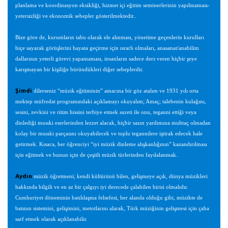
planlama ve koordinasyon eksikliği, hizmet içi eğitim seminerlerinin yapılmaması-
yetersizliği ve ekonomik sebepler gösterilmektedir..
Bize göre de, kurumların tabu olarak ele alınması, yönetime geçenlerin kurulları
hiçe sayarak görüşlerini hayata geçirme için ısrarlı olmaları, anasanat/anabilim
dallarının yeterli görevi yapamaması, insanların sadece ders veren hiçbir şeye
karışmayan bir kişiliğe büründükleri diğer sebeplerdir.
Şimdi
dilerseniz “müzik eğitiminin” amacına bir göz atalım ve 1931 yılı orta
mektep müfredat programındaki açıklamayı okuyalım; Amaç; talebenin kulağını,
sesini, zevkini ve ritim hissini terbiye etmek sureti ile onu, teganni ettiği veya
dinlediği musıki eserlerinden lezzet alacak, hiçbir sazın yardımına muhtaç olmadan
kolay bir musıki parçasını okuyabilecek ve toplu tegannilere iştirak edecek hale
getirmek. Kısaca, her öğrenciyi “iyi müzik dinleme alışkanlığının” kazandırılması
için eğitmek ve bunun için de çeşitli müzik türlerinden faydalanmak.
Aydın
müzik öğretmeni; kendi kültürünü bilen, gelişmeye açık, dünya müzikleri
hakkında bilgili ve en az bir çalgıyı iyi derecede çalabilen birisi olmalıdır.
Cumhuriyet döneminin batılılaşma felsefesi, her alanda olduğu gibi, müzikte de
batının sistemini, gelişimini, metotlarını alarak, Türk müziğinin gelişmesi için çaba
sarf etmek olarak açıklanabilir.