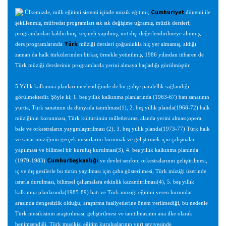
Cumhuriyet
Ülkemizde, milli eğitimi sistemi içinde müzik eğitimi,
dönemi ile
şekillenmiş, müfredat programları sık sık değişime uğramış, müzik dersleri;
programlardan kaldırılmış, seçmeli yapılmış, not dışı değerlendirilmeye alınmış,
Türk
ders programlarında
müziği dersleri çoğunlukla hiç yer almamış, aldığı
zaman da halk türkülerinden birkaç örnekle yetinilmiş, 1986 yılından itibaren de
Türk müziği derslerinin programlarda yerini almaya başladığı görülmüştür.
5 Yıllık kalkınma planları incelendiğinde de bu gidişe paralellik sağlandığı
görülmektedir. Şöyle ki; 1. beş yıllık kalkınma planlarında (1963-67) batı sanatının
yurtta, Türk sanatının da dünyada tanıtılması(1), 2. beş yıllık planda(1968-72) halk
müziğinin korunması, Türk kültürünün milletlerarası alanda yerini alması;opera,
bale ve orkestraların yaygınlaştırılması (2), 3. beş yıllık planda(1973-77) Türk halk
ve sanat müziğinin gerçek unsurlarını korumak ve geliştirmek için çalışmalar
yapılması ve bilimsel bir kuruluş kurulması(3), 4. beş yıllık kalkınma planında
Cumhurbaşkanlığı
(1979-1983)
ve devlet senfoni orkestralarının geliştirilmesi,
iç ve dış gezilerle bu türün yayılması için çaba gösterilmesi, Türk müziği üzerinde
ısrarla durulması, bilimsel çalışmalara etkinlik kazandırılması(4), 5. beş yıllık
kalkınma planlarında(1985-89) batı ve Türk müziği eğitimi veren kurumlar
arasında dengesizlik olduğu, araştırma faaliyetlerine önem verilmediği, bu nedenle
Türk musikisinin araştırılması, geliştirilmesi ve tanıtılmasının ana ilke olarak
benimsendiği, Türk musikisi eğitim kuruluşlarının yurt seviyesinde