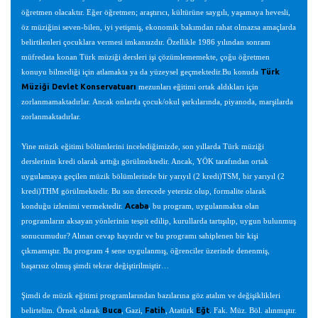
öğretmen olacaktır. Eğer öğretmen; araştırıcı, kültürüne saygılı, yaşamaya hevesli,
öz müziğini seven-bilen, iyi yetişmiş, ekonomik bakımdan rahat olmazsa amaçlarda
belirtilenleri çocuklara vermesi imkansızdır. Özellikle 1986 yılından sonram
müfredata konan Türk müziği dersleri işi çözümlememekte, çoğu öğretmen
Türk
konuyu bilmediği için atlamakta ya da yüzeysel geçmektedir.Bu konuda
Müziği Devlet Konservatuarı
mezunları eğitimi ortak aldıkları için
zorlanmamaktadırlar. Ancak onlarda çocuk/okul şarkılarında, piyanoda, marşilarda
zorlanmaktadırlar.
Yine müzik eğitimi bölümlerini incelediğimizde, son yıllarda Türk müziği
derslerinin kredi olarak arttığı görülmektedir. Ancak, YÖK tarafından ortak
uygulamaya geçilen müzik bölümlerinde bir yarıyıl (2 kredi)TSM, bir yarıyıl (2
kredi)THM görülmektedir. Bu son derecede yetersiz olup, formalite olarak
Acaba
konduğu izlenimi vermektedir.
, bu program, uygulanmakta olan
programların aksayan yönlerinin tespit edilip, kurullarda tartışılıp, uygun bulunmuş
sonucumudur? Alınan cevap hayırdır ve bu programı sahiplenen bir kişi
çıkmamıştır. Bu program 4 sene uygulanmış, öğrenciler üzerinde denenmiş,
başarısız olmuş şimdi tekrar değiştirilmiştir…
Şimdi de müzik eğitimi programlarından bazılarına göz atalım ve değişiklikleri
Buca
Fatih
Eğt
belirtelim. Örnek olarak
, Gazi,
, Atatürk
. Fak. Müz. Böl. alınmıştır.