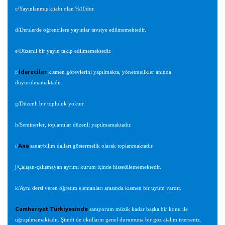
c/Yayınlanmış kitabı olan %10dur.
d/Derslerde öğrencilere yayınlar tavsiye edilmemektedir.
e/Düzenli bir yayın takip edilmemektedir.
İdareciler
f/
kısmen görevlerini yapılmakta, yönetmelikler anında
duyurulmamaktadır.
g/Düzenli bir topluluk yoktur.
h/Seminerler, toplantılar düzenli yapılmamaktadır.
Ana
ı/
sanat/bilim dalları göstermelik olarak toplanmaktadır.
j/Çalışan-çalışmayan ayrımı kurum içinde hissedilememektedir.
k/Aynı dersi veren öğretim elemanları arasında kısmen bir uyum vardır.
Cumhuriyet Türkiyesinde
sanıyorum müzik kadar başka bir konu ile
uğraşılmamaktadır. Şimdi de okulların genel durumuna bir göz atalım isterseniz.