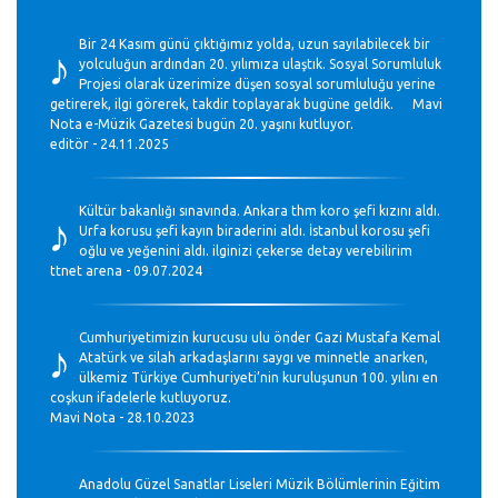
♪
Bir 24 Kasım günü çıktığımız yolda, uzun sayılabilecek bir
yolculuğun ardından 20. yılımıza ulaştık. Sosyal Sorumluluk
Projesi olarak üzerimize düşen sosyal sorumluluğu yerine
getirerek, ilgi görerek, takdir toplayarak bugüne geldik. Mavi
Nota e-Müzik Gazetesi bugün 20. yaşını kutluyor.
editör - 24.11.2025
♪
Kültür bakanlığı sınavında. Ankara thm koro şefi kızını aldı.
Urfa korusu şefi kayın biraderini aldı. İstanbul korosu şefi
oğlu ve yeğenini aldı. ilginizi çekerse detay verebilirim
ttnet arena - 09.07.2024
♪
Cumhuriyetimizin kurucusu ulu önder Gazi Mustafa Kemal
Atatürk ve silah arkadaşlarını saygı ve minnetle anarken,
ülkemiz Türkiye Cumhuriyeti’nin kuruluşunun 100. yılını en
coşkun ifadelerle kutluyoruz.
Mavi Nota - 28.10.2023
Anadolu Güzel Sanatlar Liseleri Müzik Bölümlerinin Eğitim