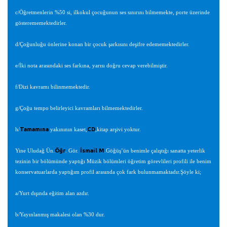
c/Öğretmenlerin %50 si, ilkokul çocuğunun ses sınırını bilmemekte, porte üzerinde
gösterememektedirler.
d/Çoğunluğu önlerine konan bir çocuk şarkısını deşifre edememektedirler.
e/İki nota arasındaki ses farkına, yarısı doğru cevap verebilmiştir.
f/Dizi kavramı bilinmemektedir.
g/Çoğu tempo belirleyici kavramları bilmemektedirler.
Tamamına
CD
h/
yakınının kaset,
,kitap arşivi yoktur.
Öğr
İsmail M
Yine Uludağ Ün.
. Gör.
.Göğüş’ün benimle çalıştığı sanatta yeterlik
tezinin bir bölümünde yaptığı Müzik bölümleri öğretim görevlileri profili ile benim
konservatuarlarda yaptığım profil arasında çok fark bulunmamaktadır.Şöyle ki;
a/Yurt dışında eğitim alan azdır.
b/Yayınlanmış makalesi olan %30 dur.