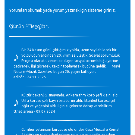
Yorumları okumak yada yorum yazmak için sisteme
giriniz
.
Günün Mesajları
♪
Bir 24 Kasım günü çıktığımız yolda, uzun sayılabilecek bir
yolculuğun ardından 20. yılımıza ulaştık. Sosyal Sorumluluk
Projesi olarak üzerimize düşen sosyal sorumluluğu yerine
getirerek, ilgi görerek, takdir toplayarak bugüne geldik. Mavi
Nota e-Müzik Gazetesi bugün 20. yaşını kutluyor.
editör - 24.11.2025
♪
Kültür bakanlığı sınavında. Ankara thm koro şefi kızını aldı.
Urfa korusu şefi kayın biraderini aldı. İstanbul korosu şefi
oğlu ve yeğenini aldı. ilginizi çekerse detay verebilirim
ttnet arena - 09.07.2024
♪
Cumhuriyetimizin kurucusu ulu önder Gazi Mustafa Kemal
Atatürk ve silah arkadaşlarını saygı ve minnetle anarken,