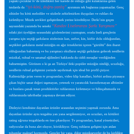
yaştaki çocuklar tv’de izledikleri her karede de olduğu gibi kulaklarına gelen
“iyi-kötü, doğru-yanlış”
tınılarda da
ayırımını tek başlarına yapamazlar. Genç
zihinler bu kötü melodiler ve sözlerle zehirlenirken duyguları ve ruhları da
kirletiliyor. Müzik zevkleri geliştirilmek yerine köreltiliyor. Derki’nin geçen
“Kasdav Liselerarası Şarkı Yarışması”
sayısındaki yazımda bu seneki
ndaki jüri üyeliğim sırasındaki gözlemlerimi yazmıştım; orada liseli gençlerin
yarışma için seçtiği şarkıların sözlerinin kan, nefret, kin, küfür dolu olduğundan,
seçtikleri şarkıların metal müziğin en ağır örneklerini içeren “gürültü” den ibaret
olduğundan bahsetmiş ve bu yarışmacı okulların seçtiği şarkıların gelecek nesillerin
müzikal, ruhsal ve sanatsal eğilimleri hakkında da ciddi mesajlar verdiğinden
bahsetmiştim. Görünen o ki şu an Türkiye’deki popüler müziğin niteliği, ucuzluğu,
nesillerin ruhsal gelişimini yerinde saydırmak için ideal bir profil çiziyor.
Kalitesizliğe prim veren tv programları, video klip kanalları, birbiri ardına piyasaya
çıkan hiçbir sanat değeri taşımayan, yetenek ve yaratıcılık barındırmayan albümler
ve bunlara çanak tutan prodüktörler ruhlarımızı kirletmeye ve bilinçaltımızda ve
ruhlarımızda tahribatlar yapmaya devam ediyor.
Dinleyici kendisine dayatılan ürünler arasından seçimini yapmak zorunda. Ama
dayatılan ürünler aynı tezgahta yan yana sergilenmiyor, en ucuzları, en kötüleri
rating uğruna tezgahlarda en öne çıkarılıyor. Tv programları, kanal yöneticileri,
radyocular da buna alet oluyor, körüklüyor. Genç ruhların gelişimi için atılan
tohumlar malesef hormonlu. Gençler bir yana, diğer müzikseverler de bu kirlilikte