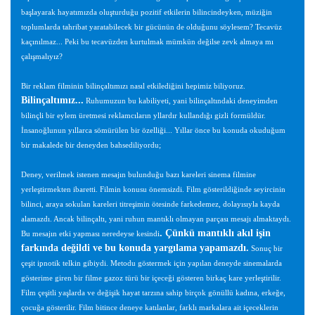
başlayarak hayatımızda oluşturduğu pozitif etkilerin bilincindeyken, müziğin
toplumlarda tahribat yaratabilecek bir gücünün de olduğunu söylesem? Tecavüz
kaçınılmaz... Peki bu tecavüzden kurtulmak mümkün değilse zevk almaya mı
çalışmalıyız?
Bir reklam filminin bilinçaltımızı nasıl etkilediğini hepimiz biliyoruz.
Bilinçaltımız...
Ruhumuzun bu kabiliyeti, yani bilinçaltındaki deneyimden
bilinçli bir eylem üretmesi reklamcıların yllardır kullandığı gizli formüldür.
İnsanoğlunun yıllarca sömürülen bir özelliği...
Yıllar önce bu konuda okuduğum
bir makalede bir deneyden bahsediliyordu;
Deney, verilmek istenen mesajın bulunduğu bazı kareleri sinema filmine
yerleştirmekten ibaretti. Filmin konusu önemsizdi. Film gösterildiğinde seyircinin
bilinci, araya sokulan kareleri titreşimin ötesinde farkedemez, dolayısıyla kayda
alamazdı. Ancak bilinçaltı, yani ruhun mantıklı olmayan parçası mesajı almaktaydı.
. Çünkü mantıklı akıl işin
Bu mesajın etki yapması neredeyse kesindi
farkında değildi ve bu konuda yargılama yapamazdı.
Sonuç bir
çeşit ipnotik telkin gibiydi. Metodu göstermek için yapılan deneyde sinemalarda
gösterime giren bir filme gazoz türü bir içeceği gösteren birkaç kare yerleştirilir.
Film çeşitli yaşlarda ve değişik hayat tarzına sahip birçok gönüllü kadına, erkeğe,
çocuğa gösterilir. Film bitince deneye katılanlar, farklı markalara ait içeceklerin