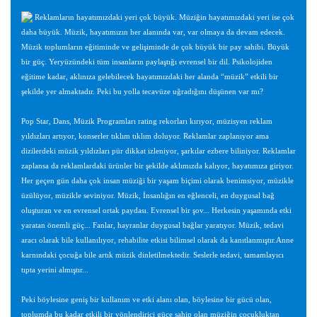
Reklamların hayatımızdaki yeri çok büyük. Müziğin hayatımızdaki yeri ise çok
daha büyük. Müzik, hayatımızın her alanında var, var olmaya da devam edecek.
Müzik toplumların eğitiminde ve gelişiminde de çok büyük bir pay sahibi. Büyük
bir güç. Yeryüzündeki tüm insanların paylaştığı evrensel bir dil. Psikolojiden
eğitime kadar, aklınıza gelebilecek hayatımızdaki her alanda “müzik” etkili bir
şekilde yer almaktadır. Peki bu yolla tecavüze uğradığını düşünen var mı?
Pop Star, Dans, Müzik Programları rating rekorları kırıyor, müzisyen reklam
yıldızları artıyor, konserler tıklım tıklım doluyor. Reklamlar zaplanıyor ama
dizilerdeki müzik yıldızları pür dikkat izleniyor, şarkılar ezbere biliniyor. Reklamlar
zaplansa da reklamlardaki ürünler bir şekilde aklımızda kalıyor, hayatımıza giriyor.
Her geçen gün daha çok insan müziği bir yaşam biçimi olarak benimsiyor, müzikle
üzülüyor, müzikle seviniyor. Müzik, İnsanlığın en eğlenceli, en duygusal bağ
oluşturan ve en evrensel ortak paydası. Evrensel bir şov... Herkesin yaşamında etki
yaratan önemli güç... Fanlar, hayranlar duygusal bağlar yaratıyor. Müzik, tedavi
aracı olarak bile kullanılıyor, rehabilite etkisi bilimsel olarak da kanıtlanmıştır.Anne
karnındaki çocuğa bile artık müzik dinletilmektedir. Seslerle tedavi, tamamlayıcı
tıpta yerini almıştır...
Peki böylesine geniş bir kullanım ve etki alanı olan, böylesine bir gücü olan,
toplumda bu kadar etkili bir yönlendirici güce sahip olan müziğin çocukluktan