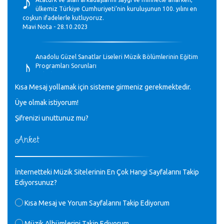
ülkemiz Türkiye Cumhuriyeti’nin kuruluşunun 100. yılını en
coşkun ifadelerle kutluyoruz.
Mavi Nota - 28.10.2023
♪
Anadolu Güzel Sanatlar Liseleri Müzik Bölümlerinin Eğitim
Programları Sorunları
Gülşah Sargın Kaptaş - 28.10.2023
Kısa Mesaj yollamak için sisteme girmeniz gerekmektedir.
♪
Üye olmak istiyorum!
GEÇMİŞ OLSUN TÜRKİYE!
Mavi Nota - 07.02.2023
Şifrenizi unuttunuz mu?
Anket
♪
30 yıl sonra karşılaşmak çok güzel Kurtuluş, teveccüh
etmişsin çok teşekkür ederim. Nerelerdesin? Bilgi verirsen
sevinirim, selamlar, sevgiler.
M.Semih Baylan - 08.01.2023
İnternetteki Müzik Sitelerinin En Çok Hangi Sayfalarını Takip
Ediyorsunuz?
♪
Değerli Müfit hocama en içten sevgi saygılarımı iletin
Kısa Mesaj ve Yorum Sayfalarını Takip Ediyorum
lütfen .Üniversite yıllarımda özel radyo yayıncılığı
yaptım.1994 yılında derginin bu daldaki ödülüne layık
Müzik Albümlerini Takip Ediyorum