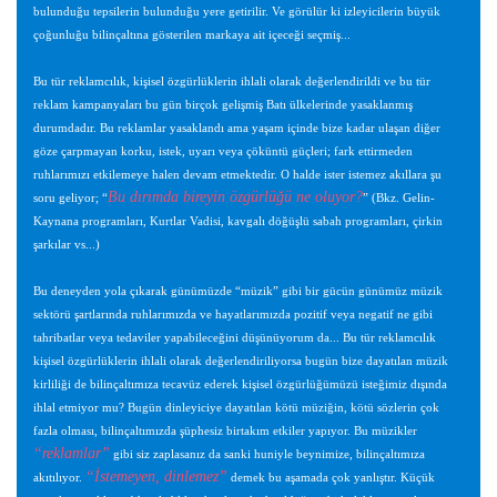
bulunduğu tepsilerin bulunduğu yere getirilir. Ve görülür ki izleyicilerin büyük
çoğunluğu bilinçaltına gösterilen markaya ait içeceği seçmiş...
Bu tür reklamcılık, kişisel özgürlüklerin ihlali olarak değerlendirildi ve bu tür
reklam kampanyaları bu gün birçok gelişmiş Batı ülkelerinde yasaklanmış
durumdadır. Bu reklamlar yasaklandı ama yaşam içinde bize kadar ulaşan diğer
göze çarpmayan korku, istek, uyarı veya çöküntü güçleri; fark ettirmeden
ruhlarımızı etkilemeye halen devam etmektedir. O halde ister istemez akıllara şu
Bu dırımda bireyin özgürlüğü ne oluyor?
soru geliyor; “
” (Bkz. Gelin-
Kaynana programları, Kurtlar Vadisi, kavgalı döğüşlü sabah programları, çirkin
şarkılar vs...)
Bu deneyden yola çıkarak günümüzde “müzik” gibi bir gücün günümüz müzik
sektörü şartlarında ruhlarımızda ve hayatlarımızda pozitif veya negatif ne gibi
tahribatlar veya tedaviler yapabileceğini düşünüyorum da... Bu tür reklamcılık
kişisel özgürlüklerin ihlali olarak değerlendiriliyorsa bugün bize dayatılan müzik
kirliliği de bilinçaltımıza tecavüz ederek kişisel özgürlüğümüzü isteğimiz dışında
ihlal etmiyor mu? Bugün dinleyiciye dayatılan kötü müziğin, kötü sözlerin çok
fazla olması, bilinçaltımızda şüphesiz birtakım etkiler yapıyor. Bu müzikler
“reklamlar”
gibi siz zaplasanız da sanki huniyle beynimize, bilinçaltımıza
“İstemeyen, dinlemez”
akıtılıyor.
demek bu aşamada çok yanlıştır. Küçük