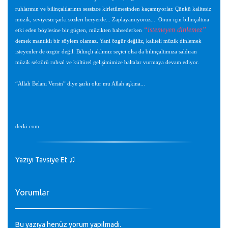
ruhlarının ve bilinçaltlarının sessizce kirletilmesinden kaçamıyorlar. Çünkü kalitesiz
müzik, seviyesiz şarkı sözleri heryerde... Zaplayamıyoruz... Onun için bilinçaltına
“istemeyen dinlemez”
etki eden böylesine bir güçten, müzikten bahsederken
demek mantıklı bir söylem olamaz. Yani özgür değiliz, kaliteli müzik dinlemek
isteyenler de özgür değil. Bilinçli aklımız seçici olsa da bilinçaltımıza saldıran
müzik sektörü ruhsal ve kültürel gelişimimize baltalar vurmaya devam ediyor.
“Allah Belanı Versin” diye şarkı olur mu Allah aşkına...
derki.com
♫
Yazıyı Tavsiye Et
Yorumlar
Bu yazıya henüz yorum yapılmadı.