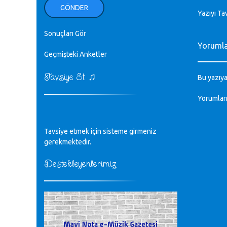
ellerinden benim için öpün.
GÖNDER
Kurtuluş Çelebi - 07.01.2023
Yazıyı Ta
Sonuçları Gör
♪
18. yılımız kutlu olsun
Yoruml
Mavi Nota - 24.11.2022
Geçmişteki Anketler
♫
Tavsiye Et
♪
Bu yazıya
Biliyorum Cüneyt bey, yazımda da
böyle bir şey demedim zaten.
Yorumlar
editör - 20.11.2022
♪
Tavsiye etmek için sisteme girmeniz
sayın müfit bey bilgilerinizi kontrol
edi 6440 sayılı cso kurulrş kanununda
gerekmektedir.
4 b diye bir tanım yoktur
CÜNEYT BALKIZ - 15.11.2022
Destekleyenlerimiz
Tüm Mesajlar