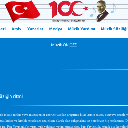
eri
Arşiv
Yazarlar
Medya
Müzik Yardımı
Müzik Sözlüğ
Müzik
ON
OFF
ziğin ritmi
de müzik türleri veya müzisyenler üzerine yapılan araştırma kitaplarının sayısı, dünyaya oranla
sal kültür ve kimlik meselesini ana eksen olarak alan çalışmalara ise neredeyse hiç rastlanmaz. D
m ise, Pan Yayıncılık'ın yirmi yıla yaklaşan yayın mücadelesi. Pan Yayıncılık, müzik dışı konularda