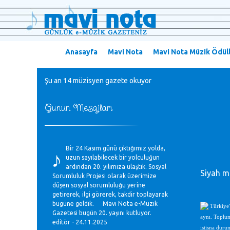
Anasayfa
Mavi Nota
Mavi Nota Müzik Ödüll
Şu an 14 müzisyen gazete okuyor
Günün Mesajları
♪
Bir 24 Kasım günü çıktığımız yolda,
uzun sayılabilecek bir yolculuğun
ardından 20. yılımıza ulaştık. Sosyal
Siyah mü
Sorumluluk Projesi olarak üzerimize
düşen sosyal sorumluluğu yerine
getirerek, ilgi görerek, takdir toplayarak
bugüne geldik. Mavi Nota e-Müzik
Türkiye'
Gazetesi bugün 20. yaşını kutluyor.
aynı. Toplum
editör - 24.11.2025
istisna duru