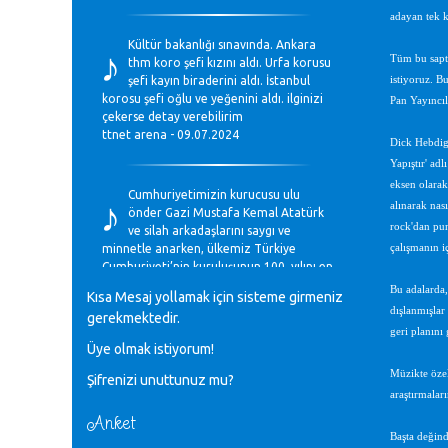
adayan tek k
♪
Kültür bakanlığı sınavında. Ankara
Tüm bu sapta
thm koro şefi kızını aldı. Urfa korusu
şefi kayın biraderini aldı. İstanbul
istiyoruz. B
korosu şefi oğlu ve yeğenini aldı. ilginizi
Pan Yayıncıl
çekerse detay verebilirim
ttnet arena - 09.07.2024
Dick Hebdige
Yapıştır' adl
♪
eksen olarak
Cumhuriyetimizin kurucusu ulu
alınarak nası
önder Gazi Mustafa Kemal Atatürk
rock'dan pun
ve silah arkadaşlarını saygı ve
minnetle anarken, ülkemiz Türkiye
çalışmanın i
Cumhuriyeti’nin kuruluşunun 100. yılını en
coşkun ifadelerle kutluyoruz.
Bu adalarda,
Kısa Mesaj yollamak için sisteme girmeniz
Mavi Nota - 28.10.2023
dışlanmışlar 
gerekmektedir.
geri planını 
Üye olmak istiyorum!
♪
Anadolu Güzel Sanatlar Liseleri
Müzikte özel
Şifrenizi unuttunuz mu?
Müzik Bölümlerinin Eğitim
araştırmaları
Programları Sorunları
Gülşah Sargın Kaptaş - 28.10.2023
Anket
Başta değind