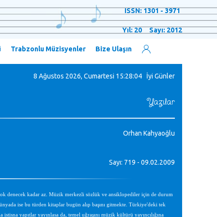
ISSN: 1301 - 3971
Yıl: 20 Sayı: 2012
ü
Trabzonlu Müzisyenler
Bize Ulaşın
8 Ağustos 2026, Cumartesi
15:28:05 İyi Günler
Yazılar
Orhan Kahyaoğlu
Sayı: 719 - 09.02.2009
 yok denecek kadar az. Müzik merkezli sözlük ve ansiklopediler için de durum
ünyada ise bu türden kitaplar bugün alıp başını gitmekte. Türkiye'deki tek
 istisna yapıtlar yayınlasa da, temel uğraşını müzik kültürü yayıncılığına