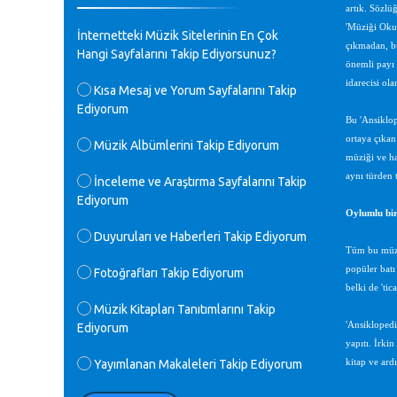
artık. Sözlü
♪
GEÇMİŞ OLSUN TÜRKİYE!
'Müziği Okum
İnternetteki Müzik Sitelerinin En Çok
Mavi Nota - 07.02.2023
çıkmadan, bu
Hangi Sayfalarını Takip Ediyorsunuz?
önemli payı 
♪
idarecisi ol
Kısa Mesaj ve Yorum Sayfalarını Takip
30 yıl sonra karşılaşmak çok güzel
Ediyorum
Kurtuluş, teveccüh etmişsin çok
Bu 'Ansiklop
teşekkür ederim. Nerelerdesin? Bilgi
ortaya çıkan
verirsen sevinirim, selamlar, sevgiler.
Müzik Albümlerini Takip Ediyorum
M.Semih Baylan - 08.01.2023
müziği ve ha
aynı türden 
İnceleme ve Araştırma Sayfalarını Takip
Ediyorum
♪
Değerli Müfit hocama en içten sevgi
Oylumlu bir
saygılarımı iletin lütfen .Üniversite
Duyuruları ve Haberleri Takip Ediyorum
yıllarımda özel radyo yayıncılığı
Tüm bu müzik
yaptım.1994 yılında derginin bu daldaki
popüler batı
Fotoğrafları Takip Ediyorum
ödülüne layık görülmüştüm evde yıllar
belki de 'tic
sonra plaketi buldum hadi bir internetten
arayayım dediğimde ikinci büyük şoku
Müzik Kitapları Tanıtımlarını Takip
yaşadım 1994 de verdiği ödülü değerli
'Ansiklopedi
Ediyorum
hocam arşivinde fotoğraf larımız ile
yapıtı. İrki
yayınlamaya devam ediyor.ne büyük bir
Yayımlanan Makaleleri Takip Ediyorum
kitap ve ardı
emek emeği geçen herkese en derin
saygılarımı sunarım.Ne olur hocamın