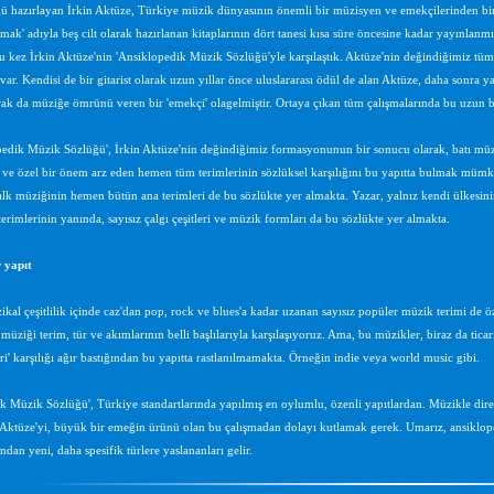
ğü hazırlayan İrkin Aktüze, Türkiye müzik dünyasının önemli bir müzisyen ve emekçilerinden bir
ak' adıyla beş cilt olarak hazırlanan kitaplarının dört tanesi kısa süre öncesine kadar yayınlanm
 kez İrkin Aktüze'nin 'Ansiklopedik Müzik Sözlüğü'yle karşılaştık. Aktüze'nin değindiğimiz tüm 
var. Kendisi de bir gitarist olarak uzun yıllar önce uluslararası ödül de alan Aktüze, daha sonra
arak da müziğe ömrünü veren bir 'emekçi' olagelmiştir. Ortaya çıkan tüm çalışmalarında bu uzun bi
edik Müzik Sözlüğü', İrkin Aktüze'nin değindiğimiz formasyonunun bir sonucu olarak, batı müziğ
 ve özel bir önem arz eden hemen tüm terimlerinin sözlüksel karşılığını bu yapıtta bulmak müm
lk müziğinin hemen bütün ana terimleri de bu sözlükte yer almakta. Yazar, yalnız kendi ülkesini
terimlerinin yanında, sayısız çalgı çeşitleri ve müzik formları da bu sözlükte yer almakta.
 yapıt
al çeşitlilik içinde caz'dan pop, rock ve blues'a kadar uzanan sayısız popüler müzik terimi de öze
 müziği terim, tür ve akımlarının belli başlılarıyla karşılaşıyoruz. Ama, bu müzikler, biraz da tica
ari' karşılığı ağır bastığından bu yapıtta rastlanılmamakta. Örneğin indie veya world music gibi.
k Müzik Sözlüğü', Türkiye standartlarında yapılmış en oylumlu, özenli yapıtlardan. Müzikle direkt
n Aktüze'yi, büyük bir emeğin ürünü olan bu çalışmadan dolayı kutlamak gerek. Umarız, ansiklo
ndan yeni, daha spesifik türlere yaslananları gelir.