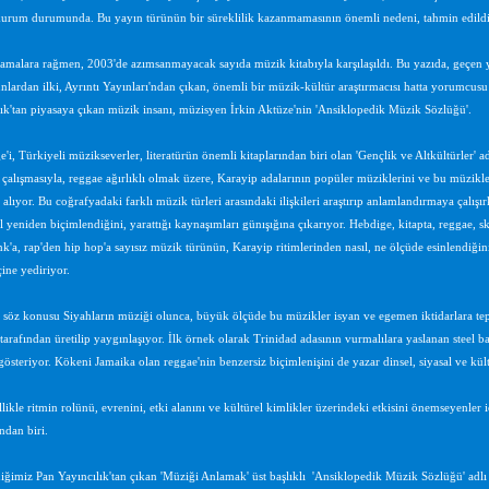
urum durumunda. Bu yayın türünün bir süreklilik kazanmamasının önemli nedeni, tahmin edildiği üz
malara rağmen, 2003'de azımsanmayacak sayıda müzik kitabıyla karşılaşıldı. Bu yazıda, geçen y
unlardan ilki, Ayrıntı Yayınları'ndan çıkan, önemli bir müzik-kültür araştırmacısı hatta yorumcus
ık'tan piyasaya çıkan müzik insanı, müzisyen İrkin Aktüze'nin 'Ansiklopedik Müzik Sözlüğü'.
'i, Türkiyeli müzikseverler, literatürün önemli kitaplarından biri olan 'Gençlik ve Altkültürler' ad
ı çalışmasıyla, reggae ağırlıklı olmak üzere, Karayip adalarının popüler müziklerini ve bu müzikleri
 alıyor. Bu coğrafyadaki farklı müzik türleri arasındaki ilişkileri araştırıp anlamlandırmaya çalışı
l yeniden biçimlendiğini, yarattığı kaynaşımları günışığına çıkarıyor. Hebdige, kitapta, reggae, sk
k'a, rap'den hip hop'a sayısız müzik türünün, Karayip ritimlerinden nasıl, ne ölçüde esinlendiğini
çine yediriyor.
 söz konusu Siyahların müziği olunca, büyük ölçüde bu müzikler isyan ve egemen iktidarlara tepki
tarafından üretilip yaygınlaşıyor. İlk örnek olarak Trinidad adasının vurmalılara yaslanan steel ba
gösteriyor. Kökeni Jamaika olan reggae'nin benzersiz biçimlenişini de yazar dinsel, siyasal ve kült
likle ritmin rolünü, evrenini, etki alanını ve kültürel kimlikler üzerindeki etkisini önemseyenler
ndan biri.
iğimiz Pan Yayıncılık'tan çıkan 'Müziği Anlamak' üst başlıklı
'Ansiklopedik Müzik Sözlüğü' adlı 