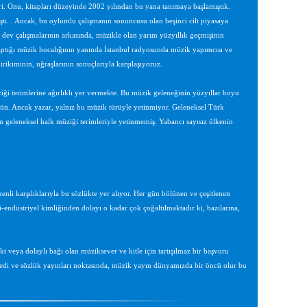
i. Onu, kitapları düzeyinde 2002 yılından bu yana tanımaya başlamıştık.
ıştı. . Ancak, bu oylumlu çalışmanın sonuncusu olan beşinci cilt piyasaya
dev çalışmalarının arkasında, müzikle olan yarım yüzyıllık geçmişinin
 yaptığı müzik hocalığının yanında İstanbul radyosunda müzik yapımcısı ve
rikiminin, uğraşlarının sonuçlarıyla karşılaşıyoruz.
i terimlerine ağırlıklı yer vermekte. Bu müzik geleneğinin yüzyıllar boyu
kün. Ancak yazar, yalnız bu müzik türüyle yetinmiyor. Geleneksel Türk
n geleneksel halk müziği terimleriyle yetinmemiş. Yabancı sayısız ülkenin
nli karşılıklarıyla bu sözlükte yer alıyor. Her gün bölünen ve çeşitlenen
ri-endüstriyel kimliğinden dolayı o kadar çok çoğaltılmaktadır ki, bazılarına,
 veya dolaylı bağı olan müziksever ve kitle için tartışılmaz bir başvuru
pedi ve sözlük yayınları noktasında, müzik yayın dünyamızda bir öncü olur bu