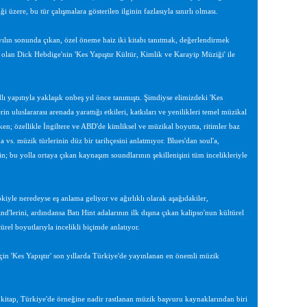
ere, bu tür çalışmalara gösterilen ilginin fazlasıyla sınırlı olması.
ılın sonunda çıkan, özel öneme haiz iki kitabı tanıtmak, değerlendirmek
u olan Dick Hebdige'nin 'Kes Yapıştır Kültür, Kimlik ve Karayip Müziği' ile
lı yapıtıyla yaklaşık onbeş yıl önce tanımıştı. Şimdiyse elimizdeki 'Kes
n uluslararası arenada yarattığı etkileri, katkıları ve yenilikleri temel müzikal
rken; özellikle İngiltere ve ABD'de kimliksel ve müzikal boyutta, ritimler baz
a vs. müzik türlerinin düz bir tarihçesini anlatmıyor. Blues'dan soul'a,
n; bu yolla ortaya çıkan kaynaşım soundlarının şekillenişini tüm incelikleriyle
yle neredeyse eş anlama geliyor ve ağırlıklı olarak aşağıdakiler,
nd'lerini, ardındansa Batı Hint adalarının ilk dışına çıkan kalipso'nun kültürel
ürel boyutlarıyla incelikli biçimde anlatıyor.
 için 'Kes Yapıştır' son yıllarda Türkiye'de yayınlanan en önemli müzik
kitap, Türkiye'de örneğine nadir rastlanan müzik başvuru kaynaklarından biri