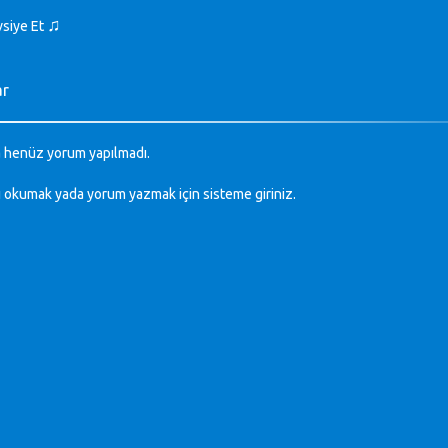
♫
vsiye Et
ar
 henüz yorum yapılmadı.
ı okumak yada yorum yazmak için sisteme
giriniz
.