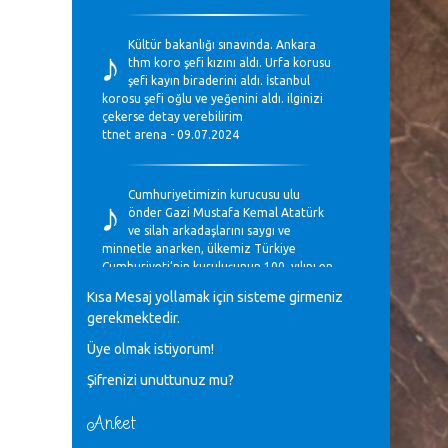
♪
Kültür bakanlığı sınavında. Ankara
thm koro şefi kızını aldı. Urfa korusu
şefi kayın biraderini aldı. İstanbul
korosu şefi oğlu ve yeğenini aldı. ilginizi
çekerse detay verebilirim
ttnet arena - 09.07.2024
♪
Cumhuriyetimizin kurucusu ulu
önder Gazi Mustafa Kemal Atatürk
ve silah arkadaşlarını saygı ve
minnetle anarken, ülkemiz Türkiye
Cumhuriyeti’nin kuruluşunun 100. yılını en
coşkun ifadelerle kutluyoruz.
Kısa Mesaj yollamak için sisteme girmeniz
Mavi Nota - 28.10.2023
gerekmektedir.
Üye olmak istiyorum!
♪
Anadolu Güzel Sanatlar Liseleri
Şifrenizi unuttunuz mu?
Müzik Bölümlerinin Eğitim
Programları Sorunları
Gülşah Sargın Kaptaş - 28.10.2023
Anket