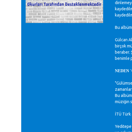
dinlemeye
kaydedilm
kaydedilm
Bu albüm 
Gülcan Al
birçok mü
beraber. 
benimle p
NEDEN 
"Gülümser
zamanlard
Bu albüm
müziğin s
İTÜ Türk 
Yeditepe 