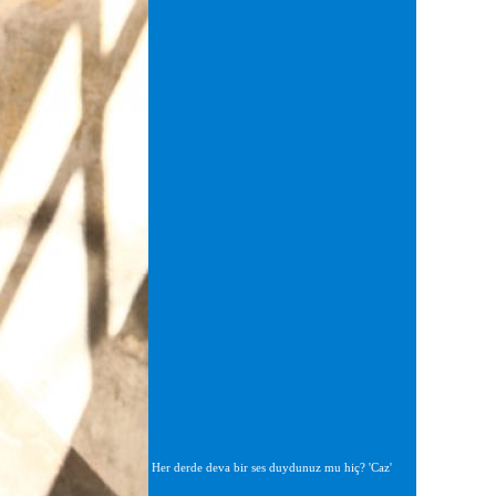
Her derde deva bir ses duydunuz mu hiç? 'Caz'