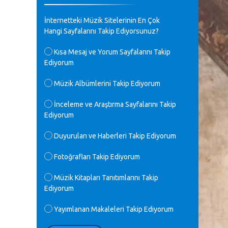
♪
GEÇMİŞ OLSUN TÜRKİYE!
İnternetteki Müzik Sitelerinin En Çok
Mavi Nota - 07.02.2023
Hangi Sayfalarını Takip Ediyorsunuz?
♪
Kısa Mesaj ve Yorum Sayfalarını Takip
30 yıl sonra karşılaşmak çok güzel
Ediyorum
Kurtuluş, teveccüh etmişsin çok
teşekkür ederim. Nerelerdesin? Bilgi
verirsen sevinirim, selamlar, sevgiler.
Müzik Albümlerini Takip Ediyorum
M.Semih Baylan - 08.01.2023
İnceleme ve Araştırma Sayfalarını Takip
Ediyorum
♪
Değerli Müfit hocama en içten sevgi
saygılarımı iletin lütfen .Üniversite
Duyuruları ve Haberleri Takip Ediyorum
yıllarımda özel radyo yayıncılığı
yaptım.1994 yılında derginin bu daldaki
Fotoğrafları Takip Ediyorum
ödülüne layık görülmüştüm evde yıllar
sonra plaketi buldum hadi bir internetten
arayayım dediğimde ikinci büyük şoku
Müzik Kitapları Tanıtımlarını Takip
yaşadım 1994 de verdiği ödülü değerli
Ediyorum
hocam arşivinde fotoğraf larımız ile
yayınlamaya devam ediyor.ne büyük bir
Yayımlanan Makaleleri Takip Ediyorum
emek emeği geçen herkese en derin
saygılarımı sunarım.Ne olur hocamın