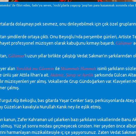
lamenko' ile flört eden, fado'yu seven, 'rock'çılarla yaşayıp 'pop'tan para kazanmak zorunda ol
rtalarda dolaşmayı pek sevmez, onu dinleyebilmek için çok özel grupların b
tan şimdilerde ortaya çıktı. Onu Beyoğlu'nda perşembe günleri, Artiste Te
hayet profesyonel müzisyen olarak kabuğunu kırmayı başardı.
a
Gülümser
ltan,
'i uzun yıllar birlikte çalıştığı Vedat Sakman'ın şarkılarında
Gülümser
yer alan
ile
isimli şarkıların söz
Yorulduk mu Güvercin
Muammalı Hummalı
e ünlü şair Attila İlhan'a ait.
şarkısında Gülcan Alt
Akdeniz, Şarap ve Ayrılık
yılır müzisyenleri yer almış. Vokallerde Grup Gündoğarken var. Klavyeleri Me
er çalmış.
urgut Alp Bekoğlu, bas gitarda Yaşar Cenker Sarp, perküsyonlarda Ateş
ay Güzelcan kavalıyla Nurullah Kanık ney ile eşlik etmiş.
rı kanun, Zafer Kahraman ud çalarken bazı şarkıların vokallerinde Banu Akın
 olmuş. Yüz yıl sonra modası geçmeyecek cinsten. Her şeyden önce albü
erini harmanlayan müzikalitesiyle iç içe yaşıyorsunuz. Zaten Vedat Sakman be