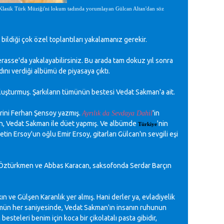
an Klasik Türk Müziği'ni lokum tadında yorumlayan Gülcan Altan'dan söz
ildiği çok özel toplantıları yakalamanız gerekir.
rasse'da yakalayabilirsiniz. Bu arada tam dokuz yıl sonra
dını verdiği albümü de piyasaya çıktı.
n oluşturmuş. Şarkıların tümünün bestesi Vedat Sakman'a ait.
lerini Ferhan Şensoy yazmış.
'in
Ayrılık da Sevdaya Dahil
an, Vedat Sakman ile düet yapmış. Ve albümde
'nin
Türkiye
tin Ersoy'un oğlu Emir Ersoy, gitarları Gülcan'ın sevgili eşi
 Öztürkmen ve Abbas Karacan, saksofonda Serdar Barçın
 ve Gülşen Karanlık yer almış. Hani derler ya, evladiyelik
mün her saniyesinde, Vedat Sakman'ın insanın ruhunun
steleri benim için koca bir çikolatalı pasta gibidir,