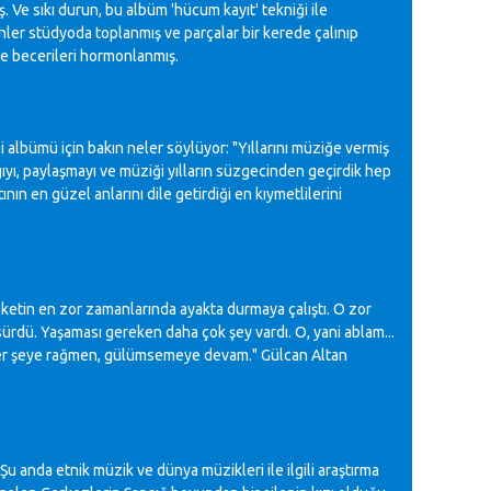
Ve sıkı durun, bu albüm 'hücum kayıt' tekniği ile
ler stüdyoda toplanmış ve parçalar bir kerede çalınıp
de becerileri hormonlanmış.
ği albümü için bakın neler söylüyor: "Yıllarını müziğe vermiş
ıyı, paylaşmayı ve müziği yılların süzgecinden geçirdik hep
ın en güzel anlarını dile getirdiği en kıymetlilerini
ketin en zor zamanlarında ayakta durmaya çalıştı. O zor
 sürdü. Yaşaması gereken daha çok şey vardı. O, yani ablam...
er şeye rağmen, gülümsemeye devam." Gülcan Altan
u anda etnik müzik ve dünya müzikleri ile ilgili araştırma