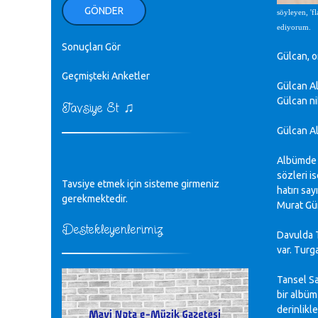
ellerinden benim için öpün.
GÖNDER
söyleyen, 'f
Kurtuluş Çelebi - 07.01.2023
ediyorum.
Sonuçları Gör
♪
Gülcan, o
18. yılımız kutlu olsun
Mavi Nota - 24.11.2022
Geçmişteki Anketler
Gülcan Al
Gülcan ni
♫
Tavsiye Et
♪
Biliyorum Cüneyt bey, yazımda da
böyle bir şey demedim zaten.
Gülcan A
editör - 20.11.2022
Albümde 
♪
sözleri is
Tavsiye etmek için sisteme girmeniz
sayın müfit bey bilgilerinizi kontrol
hatırı sa
edi 6440 sayılı cso kurulrş kanununda
gerekmektedir.
Murat Gün
4 b diye bir tanım yoktur
CÜNEYT BALKIZ - 15.11.2022
Destekleyenlerimiz
Davulda T
var. Turg
Tüm Mesajlar
Tansel Sa
bir albüm
derinlikl