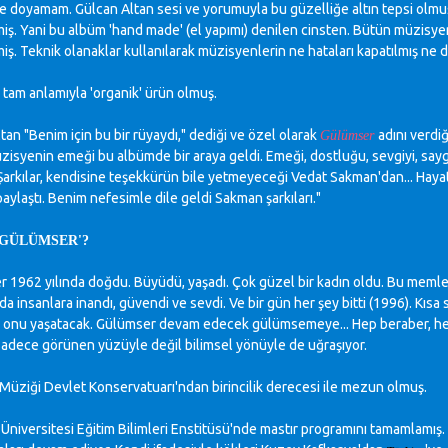
 doyamam. Gülcan Altan sesi ve yorumuyla bu güzelliğe altın tepsi olmuş. 
iş. Yani bu albüm 'hand made' (el yapımı) denilen cinsten. Bütün müzisyen
iş. Teknik olanaklar kullanılarak müzisyenlerin ne hataları kapatılmış ne 
tam anlamıyla 'organik' ürün olmuş.
tan "Benim için bu bir rüyaydı," dediği ve özel olarak
adını verdi
Gülümser
zisyenin emeği bu albümde bir araya geldi. Emeği, dostluğu, sevgiyi, sayg
Şarkılar, kendisine teşekkürün bile yetmeyeceği Vedat Sakman'dan... Hayatın
aylaştı. Benim nefesimle dile geldi Sakman şarkıları."
'GÜLÜMSER'?
 1962 yılında doğdu. Büyüdü, yaşadı. Çok güzel bir kadın oldu. Bu memle
a insanlara inandı, güvendi ve sevdi. Ve bir gün her şey bitti (1996). Kısa
 onu yaşatacak. Gülümser devam edecek gülümsemeye... Hep beraber, h
adece görünen yüzüyle değil bilimsel yönüyle de uğraşıyor.
Müziği Devlet Konservatuarı'ndan birincilik derecesi ile mezun olmuş.
Üniversitesi Eğitim Bilimleri Enstitüsü'nde mastır programını tamamlamış. Ş