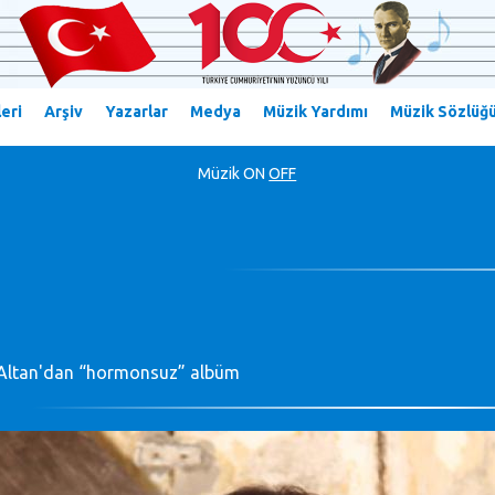
eri
Arşiv
Yazarlar
Medya
Müzik Yardımı
Müzik Sözlüğ
Müzik
ON
OFF
Altan'dan “hormonsuz” albüm