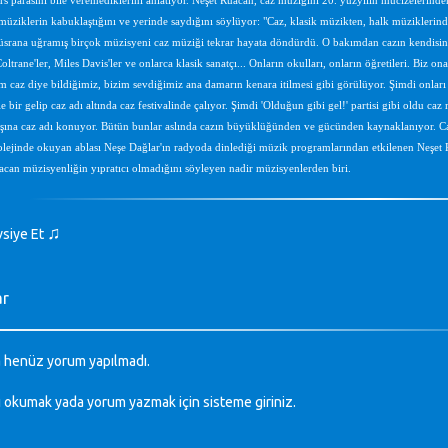
 parasını bile veremediklerini anlatıyor. Neşet Ruacan, caz müziğini 20. yüzyılın mucizelerinden b
ziklerin kabuklaştığını ve yerinde saydığını söylüyor: "Caz, klasik müzikten, halk müziklerind
üsrana uğramış birçok müzisyeni caz müziği tekrar hayata döndürdü. O bakımdan cazın kendisine b
Coltrane'ler, Miles Davis'ler ve onlarca klasik sanatçı... Onların okulları, onların öğretileri. Biz
im caz diye bildiğimiz, bizim sevdiğimiz ana damarın kenara itilmesi gibi görülüyor. Şimdi onları h
 bir gelip caz adı altında caz festivalinde çalıyor. Şimdi 'Olduğun gibi gel!' partisi gibi oldu caz
ına caz adı konuyor. Bütün bunlar aslında cazın büyüklüğünden ve gücünden kaynaklanıyor. Caz b
ejinde okuyan ablası Neşe Dağlar'ın radyoda dinlediği müzik programlarından etkilenen Neşet Ru
acan müzisyenliğin yıpratıcı olmadığını söyleyen nadir müzisyenlerden biri.
♫
vsiye Et
ar
 henüz yorum yapılmadı.
ı okumak yada yorum yazmak için sisteme
giriniz
.