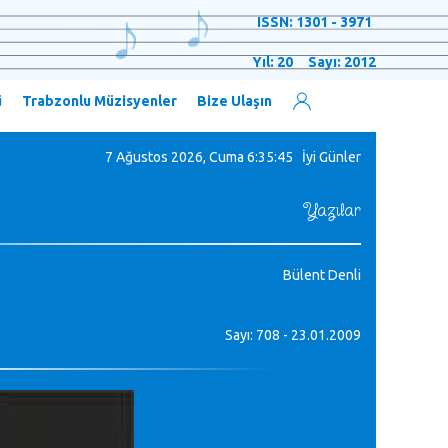
ISSN: 1301 - 3971
Yıl: 20 Sayı: 2012
ü
Trabzonlu Müzisyenler
Bize Ulaşın
7 Ağustos 2026, Cuma
6:35:46 İyi Günler
Yazılar
Bülent Denli
Sayı: 708 - 23.01.2009