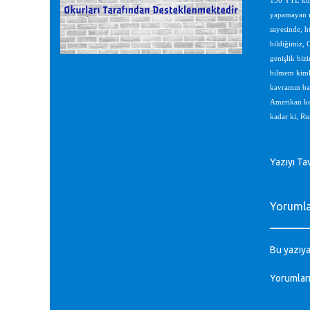
150 YTL kurs
yapamayan mü
sayesinde, h
bildiğimiz, 
genişlik biz
bilmem kimle
kavramın baş
Amerikan kol
kadar ki, Ru
Yazıyı Ta
Yoruml
Bu yazıya
Yorumlar