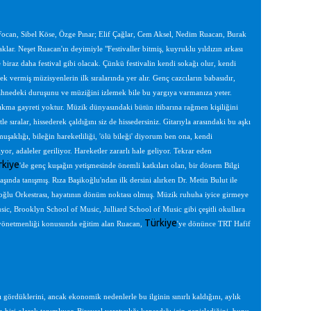
ocan, Sibel Köse, Özge Pınar; Elif Çağlar, Cem Aksel, Nedim Ruacan, Burak
. Neşet Ruacan'ın deyimiyle "Festivaller bitmiş, kuyruklu yıldızın arkası
e biraz daha festival gibi olacak. Çünkü festivalin kendi sokağı olur, kendi
ek vermiş müzisyenlerin ilk sıralarında yer alır. Genç cazcıların babasıdır,
ahnedeki duruşunu ve müziğini izlemek bile bu yargıya varmanıza yeter.
kma gayreti yoktur. Müzik dünyasındaki bütün itibarına rağmen kişiliğini
 sıralar, hissederek çaldığını siz de hissedersiniz. Gitarıyla arasındaki bu aşkı
uşaklığı, bileğin hareketliliği, 'ölü bileği' diyorum ben ona, kendi
yor, adaleler geriliyor. Hareketler zararlı hale geliyor. Tekrar eden
rkiye
'de genç kuşağın yetişmesinde önemli katkıları olan, bir dönem Bilgi
şında tanışmış. Rıza Başikoğlu'ndan ilk dersini alırken Dr. Metin Bulut ile
başıoğlu Orkestrası, hayatının dönüm noktası olmuş. Müzik ruhuha iyice girmeye
ic, Brooklyn School of Music, Julliard School of Music gibi çeşitli okullara
Türkiye
ra yönetmenliği konusunda eğitim alan Ruacan,
'ye dönünce TRT Hafif
 gördüklerini, ancak ekonomik nedenlerle bu ilginin sınırlı kaldığını, aylık