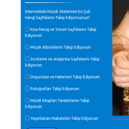
♪
GEÇMİŞ OLSUN TÜRKİYE!
İnternetteki Müzik Sitelerinin En Çok
Mavi Nota - 07.02.2023
Hangi Sayfalarını Takip Ediyorsunuz?
♪
Kısa Mesaj ve Yorum Sayfalarını Takip
30 yıl sonra karşılaşmak çok güzel
Ediyorum
Kurtuluş, teveccüh etmişsin çok
teşekkür ederim. Nerelerdesin? Bilgi
verirsen sevinirim, selamlar, sevgiler.
Müzik Albümlerini Takip Ediyorum
M.Semih Baylan - 08.01.2023
İnceleme ve Araştırma Sayfalarını Takip
Ediyorum
♪
Değerli Müfit hocama en içten sevgi
saygılarımı iletin lütfen .Üniversite
Duyuruları ve Haberleri Takip Ediyorum
yıllarımda özel radyo yayıncılığı
yaptım.1994 yılında derginin bu daldaki
Fotoğrafları Takip Ediyorum
ödülüne layık görülmüştüm evde yıllar
sonra plaketi buldum hadi bir internetten
arayayım dediğimde ikinci büyük şoku
Müzik Kitapları Tanıtımlarını Takip
yaşadım 1994 de verdiği ödülü değerli
Ediyorum
hocam arşivinde fotoğraf larımız ile
yayınlamaya devam ediyor.ne büyük bir
Yayımlanan Makaleleri Takip Ediyorum
Ruacan konse
emek emeği geçen herkese en derin
saygılarımı sunarım.Ne olur hocamın