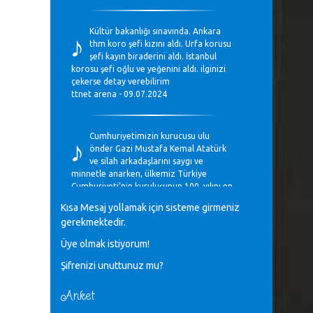
♪
Kültür bakanlığı sınavında. Ankara
thm koro şefi kızını aldı. Urfa korusu
şefi kayın biraderini aldı. İstanbul
korosu şefi oğlu ve yeğenini aldı. ilginizi
çekerse detay verebilirim
ttnet arena - 09.07.2024
♪
Cumhuriyetimizin kurucusu ulu
önder Gazi Mustafa Kemal Atatürk
ve silah arkadaşlarını saygı ve
minnetle anarken, ülkemiz Türkiye
Cumhuriyeti’nin kuruluşunun 100. yılını en
coşkun ifadelerle kutluyoruz.
Kısa Mesaj yollamak için sisteme girmeniz
Mavi Nota - 28.10.2023
gerekmektedir.
Üye olmak istiyorum!
♪
Anadolu Güzel Sanatlar Liseleri
Şifrenizi unuttunuz mu?
Müzik Bölümlerinin Eğitim
Programları Sorunları
Gülşah Sargın Kaptaş - 28.10.2023
Anket