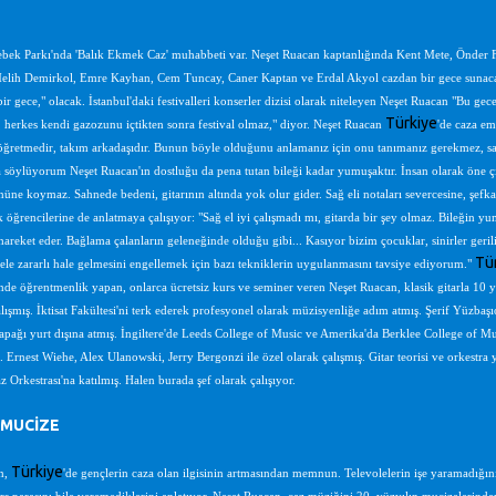
bek Parkı'nda 'Balık Ekmek Caz' muhabbeti var. Neşet Ruacan kaptanlığında Kent Mete, Önder F
lih Demirkol, Emre Kayhan, Cem Tuncay, Caner Kaptan ve Erdal Akyol cazdan bir gece sunacaklar
ir gece," olacak. İstanbul'daki festivalleri konserler dizisi olarak niteleyen Neşet Ruacan "Bu gec
Türkiye
 herkes kendi gazozunu içtikten sonra festival olmaz," diyor. Neşet Ruacan
'de caza em
öğretmedir, takım arkadaşıdır. Bunun böyle olduğunu anlamanız için onu tanımanız gerekmez, s
söylüyorum Neşet Ruacan'ın dostluğu da pena tutan bileği kadar yumuşaktır. İnsan olarak öne çı
ne koymaz. Sahnede bedeni, gitarının altında yok olur gider. Sağ eli notaları severcesine, şefkatle
k öğrencilerine de anlatmaya çalışıyor: "Sağ el iyi çalışmadı mı, gitarda bir şey olmaz. Bileğin yum
 hareket eder. Bağlama çalanların geleneğinde olduğu gibi... Kasıyor bizim çocuklar, sinirler gerili
Tü
 ele zararlı hale gelmesini engellemek için bazı tekniklerin uygulanmasını tavsiye ediyorum."
'nde öğrentmenlik yapan, onlarca ücretsiz kurs ve seminer veren Neşet Ruacan, klasik gitarla 10 ya
 çalışmış. İktisat Fakültesi'ni terk ederek profesyonel olarak müzisyenliğe adım atmış. Şerif Yüz
apağı yurt dışına atmış. İngiltere'de Leeds College of Music ve Amerika'da Berklee College of Mus
 Ernest Wiehe, Alex Ulanowski, Jerry Bergonzi ile özel olarak çalışmış. Gitar teorisi ve orkest
 Orkestrası'na katılmış. Halen burada şef olarak çalışıyor.
 MUCİZE
Türkiye
n,
'de gençlerin caza olan ilgisinin artmasından memnun. Televolelerin işe yaramadığını