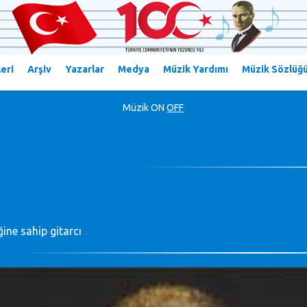
eri
Arşiv
Yazarlar
Medya
Müzik Yardımı
Müzik Sözlüğ
Müzik
ON
OFF
ğine sahip gitarcı