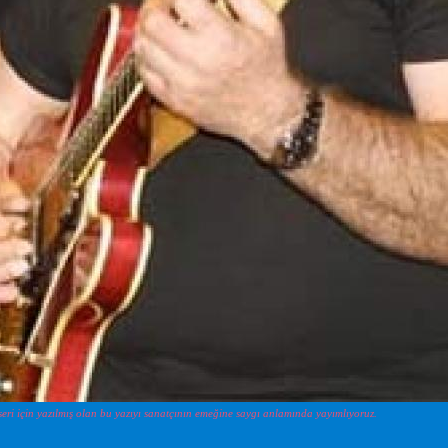
ri için yazılmış olan bu yazıyı sanatçının emeğine saygı anlamında yayımlıyoruz.