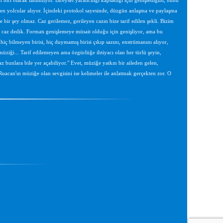
iri olarak tanımlıyor. Bireysel yaratıcılığı kapsadığı için genişlediğini, bunu
en yolcular alıyor. İçindeki protokol sayesinde, düzgün anlaşma ve paylaşma
ir şey olmaz. Caz gerilemez, gerileyen cazın bize tarif edilen şekli. Bizim
 ona caz dedik. Formatı genişlemeye müsait olduğu için genişliyor, ama bu
iç bilmeyen birisi, hiç duymamış birisi çıkıp sazını, enstrümanını alıyor,
 müziği... Tarif edilemeyen ama özgürlüğe ihtiyacı olan her türlü şeyin,
unlara bile yer açabiliyor." Evet, müziğe yatkın bir aileden gelen,
acan'ın müziğe olan sevgisini ise kelimeler ile anlatmak gerçekten zor. O