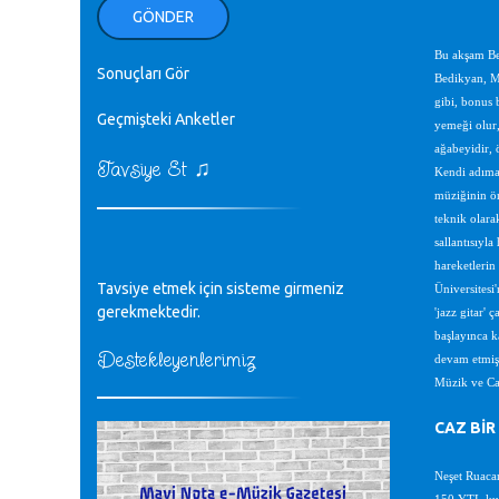
ellerinden benim için öpün.
GÖNDER
Kurtuluş Çelebi - 07.01.2023
Bu
akşam Be
Sonuçları Gör
♪
Bedikyan, Me
18. yılımız kutlu olsun
gibi, bonus b
Mavi Nota - 24.11.2022
Geçmişteki Anketler
yemeği olur,
ağabeyidir, 
♫
Tavsiye Et
♪
Kendi adıma 
Biliyorum Cüneyt bey, yazımda da
müziğinin önü
böyle bir şey demedim zaten.
teknik olara
editör - 20.11.2022
sallantısıyla
hareketlerin
♪
Tavsiye etmek için sisteme girmeniz
sayın müfit bey bilgilerinizi kontrol
Üniversitesi
edi 6440 sayılı cso kurulrş kanununda
gerekmektedir.
'jazz gitar'
4 b diye bir tanım yoktur
başlayınca k
CÜNEYT BALKIZ - 15.11.2022
Destekleyenlerimiz
devam etmiş.
Müzik ve Caz
Tüm Mesajlar
CAZ BİR
Neşet Ruaca