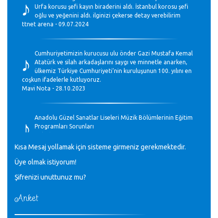
♪
Urfa korusu şefi kayın biraderini aldı. İstanbul korosu şefi
oğlu ve yeğenini aldı. ilginizi çekerse detay verebilirim
ttnet arena - 09.07.2024
♪
Cumhuriyetimizin kurucusu ulu önder Gazi Mustafa Kemal
Atatürk ve silah arkadaşlarını saygı ve minnetle anarken,
ülkemiz Türkiye Cumhuriyeti’nin kuruluşunun 100. yılını en
coşkun ifadelerle kutluyoruz.
Mavi Nota - 28.10.2023
♪
Anadolu Güzel Sanatlar Liseleri Müzik Bölümlerinin Eğitim
Programları Sorunları
Gülşah Sargın Kaptaş - 28.10.2023
Kısa Mesaj yollamak için sisteme girmeniz gerekmektedir.
♪
Üye olmak istiyorum!
GEÇMİŞ OLSUN TÜRKİYE!
Mavi Nota - 07.02.2023
Şifrenizi unuttunuz mu?
Anket
♪
30 yıl sonra karşılaşmak çok güzel Kurtuluş, teveccüh
etmişsin çok teşekkür ederim. Nerelerdesin? Bilgi verirsen