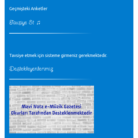
♪
Geçmişteki Anketler
sayın müfit bey bilgilerinizi kontrol edi 6440 sayılı cso
kurulrş kanununda 4 b diye bir tanım yoktur
CÜNEYT BALKIZ - 15.11.2022
♫
Tavsiye Et
Tüm Mesajlar
Tavsiye etmek için sisteme girmeniz gerekmektedir.
Destekleyenlerimiz