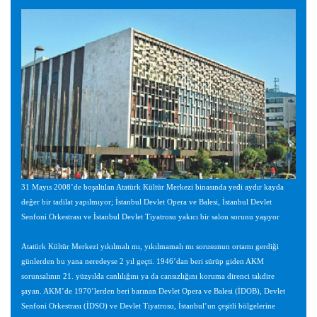
31 Mayıs 2008’de boşaltılan Atatürk Kültür Merkezi binasında yedi aydır kayda
değer bir tadilat yapılmıyor; İstanbul Devlet Opera ve Balesi, İstanbul Devlet
Senfoni Orkestrası ve İstanbul Devlet Tiyatrosu yakıcı bir salon sorunu yaşıyor
Atatürk Kültür Merkezi yıkılmalı mı, yıkılmamalı mı sorusunun ortamı gerdiği
günlerden bu yana neredeyse 2 yıl geçti. 1946’dan beri sürüp giden AKM
sorunsalının 21. yüzyılda canlılığını ya da cansızlığını koruma direnci takdire
şayan. AKM’de 1970’lerden beri barınan Devlet Opera ve Balesi (İDOB), Devlet
Senfoni Orkestrası (İDSO) ve Devlet Tiyatrosu, İstanbul’un çeşitli bölgelerine