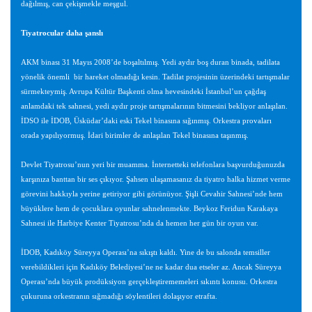
dağılmış, can çekişmekle meşgul.
Tiyatrocular daha şanslı
AKM binası 31 Mayıs 2008’de boşaltılmış. Yedi aydır boş duran binada, tadilata
yönelik önemli bir hareket olmadığı kesin. Tadilat projesinin üzerindeki tartışmalar
sürmekteymiş. Avrupa Kültür Başkenti olma hevesindeki İstanbul’un çağdaş
anlamdaki tek sahnesi, yedi aydır proje tartışmalarının bitmesini bekliyor anlaşılan.
İDSO ile İDOB, Üsküdar’daki eski Tekel binasına sığınmış. Orkestra provaları
orada yapılıyormuş. İdari birimler de anlaşılan Tekel binasına taşınmış.
Devlet Tiyatrosu’nun yeri bir muamma. İnternetteki telefonlara başvurduğunuzda
karşınıza banttan bir ses çıkıyor. Şahsen ulaşamasanız da tiyatro halka hizmet verme
görevini hakkıyla yerine getiriyor gibi görünüyor. Şişli Cevahir Sahnesi’nde hem
büyüklere hem de çocuklara oyunlar sahnelenmekte. Beykoz Feridun Karakaya
Sahnesi ile Harbiye Kenter Tiyatrosu’nda da hemen her gün bir oyun var.
İDOB, Kadıköy Süreyya Operası’na sıkıştı kaldı. Yine de bu salonda temsiller
verebildikleri için Kadıköy Belediyesi’ne ne kadar dua etseler az. Ancak Süreyya
Operası’nda büyük prodüksiyon gerçekleştirememeleri sıkıntı konusu. Orkestra
çukuruna orkestranın sığmadığı söylentileri dolaşıyor etrafta.