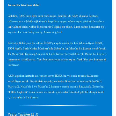
Konserler tıka basa dolu!
Gelelim, İDSO’nun içler acısı durumuna. İstanbul’da AKM dışında, senfoni
orkestrasının sığabileceği akustik koşullara uygun sahne sayısı görünürde sadece
iki. Caddebostan Kültür Merkezi, 650 kişilik bir salon. Zaten bütün konserler bu
sayede tıka basa doluyormuş. Aman ne güzel...
Kadıköy Belediyesi bu salonu İDSO’ya ayda ancak bir kez tahsis ediyor. İDSO,
1500 kişilik Lütfi Kırdar Merkezi’nde Şubat’ta iki, Mart’ta bir konser verebilecek.
15 Mayıs’taki Kapanış Konseri de Lütfi Kırdar’da verilebilecek. Bütün bu bilgileri
internetten alabiliyoruz. Yani ben internetin yalancısıyım. Yetkililer pek konuşmak
istemiyor.
AKM açıkken haftada iki konser veren İDSO, bu yıl ocak ayında iki konser
verebiliyor ancak. Kentimizin en eski, en kıdemli senfoni orkestrası Şubat’ta 3,
Mart’ta 2, Nisan’da 1 ve Mayıs’ta 2 konser vererek sezonu kapatacak. Bence bu,
“kültür başkenti” olma hevesi ve ümidi içinde olan İstanbul gibi bir dünya kenti
için utanılacak bir durum.
♫
Yazıyı Tavsiye Et