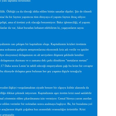
ın yanı saptama sorunudur.
tlilik. Öldüğü ya da öleceği iddia edilen bütün sanatlar dipdiri. Şiir de ölmedi
anisa’da bir fayton yapımcısı tüm dünyaya el yapımı fayton ihraç ediyor.
elişti, ama el üretimi yok olacağa benzemiyor. Bakır işlemeciliği, el yapımı
anlar da var, fakat buradan kehanet edebilirim ki, yaşayanların sayısı
lizmin can çekişen bir kapitalizm oluşu. Kapitalizmin krizleri üretimin
tlama noktasına gelişinin semptomlarına ekonomik kriz adı verilir ve işsizler
diye okuyunuz) dolaşımının en alt seviyelere düşmesi şeklinde kendini
a dolaşımının durması ve o zamana dek çarkı döndüren “metaların metası”
r.17 Daha sonra Lenin’in tahlil edeceği emperyalizm çağı bu krize bir cevaptır
a bu düzeyde dolaşma şansı bulunan her şey yaşama dişiyle tırnağıyla
ryalist ilişkiyi vurgulamaktan ziyade benzer bir olguyu kültür alanında da
iğe dikkat çekmek istiyorum. Kapitalizmin aşırı üretim krizi nasıl satılabilir
natsal yöntemin elden çıkarılmasına izin vermiyor. Cemal Süreya yarım asırdan
lde edilen verimler bir noktadan sonra azalmaya başlıyor. Bu, bir bunalıma yol
me araçlarının düşük çoğalma hızı arasındaki oransızlığın ürünüdür. Krizi
e artmasıdır.