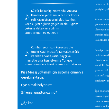
getirse de, 
♪
geniş bir ye
Kültür bakanlığı sınavında. Ankara
thm koro şefi kızını aldı. Urfa korusu
şefi kayın biraderini aldı. İstanbul
Ancak unutul
korosu şefi oğlu ve yeğenini aldı. ilginizi
yöne eşitlem
çekerse detay verebilirim
ideolojisin
ttnet arena - 09.07.2024
bundan sakın
kalacakları 
♪
Cumhuriyetimizin kurucusu ulu
Sanatçı enin
önder Gazi Mustafa Kemal Atatürk
halk konserl
ve silah arkadaşlarını saygı ve
minnetle anarken, ülkemiz Türkiye
olarak sanat
Cumhuriyeti’nin kuruluşunun 100. yılını en
vurabilir. Bu
coşkun ifadelerle kutluyoruz.
yandan da ke
Kısa Mesaj yollamak için sisteme girmeniz
Mavi Nota - 28.10.2023
dair atıflar
gerekmektedir.
bırakmayı t
Üye olmak istiyorum!
♪
Anadolu Güzel Sanatlar Liseleri
İşin ekonomi
Şifrenizi unuttunuz mu?
Müzik Bölümlerinin Eğitim
büyük ölçüde 
Programları Sorunları
Gülşah Sargın Kaptaş - 28.10.2023
onların savu
Anket
estetik ve i