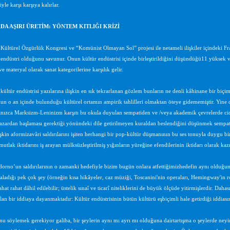
le karşı karşıya kalırlar.
A AŞIRI ÜRETİM: YÖNTEM KITLIĞI KRİZİ
 Kültürel Özgürlük Kongresi ve “Komünist Olmayan Sol” projesi ile netameli ilişkiler içindek
 endüstri olduğunu savunur. Onun kültür endüstrisi içinde birleştirildiğini düşündüğü11 yüksek ve 
e materyal olarak sanat kategorilerine karşılık gelir.
ültür endüstrisi yazılarına ilişkin en sık tekrarlanan gözlem bunların ne denli kâhinane bir biç
nun o an içinde bulunduğu kültürel ortamın ampirik tahlilleri olmaktan öteye gidememiştir. Yine d
ızca Marksizm-Leninizm karşıtı bu okula duyulan sempatiden ve /veya akademik çevrelerde cidd
azardan başlaması gerektiği yönündeki dile getirilmeyen kuraldan beslendiğini düşünmek
sempat
işkin aformizavâri saldırılarını işiten herhangi bir pop-kültür düşmanının bu ses tonuyla duygu bir
utlak iktidarını iş arayan mülksüzleştirilmiş yığınların yüreğine efendilerinin iktidarı olarak kaz
dorno’un saldırılarının o zamanki hedefiyle bizim bugün onlara atfettiğimiz
hedefin aynı olduğun
ladığı pek çok şey (örneğin kısa hikâyeler, caz müziği, Toscanini'nin operaları, Hemingway'in r
hat rahat dâhil edilebilir; üstelik sınaî ve ticarî niteliklerini de büyük ölçüde yitirmişlerdir. Da
lan bir iddiaya dayanmaktadır: Kültür endüstrisinin bütün kültürü eşbiçimli hale getirdiği iddiası
nu söylemek gerekiyor galiba, bir şeylerin aynı mı ayrı mı olduğuna dair
tartışma o şeylerde ney