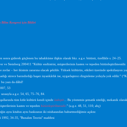
Bilim Kongresi için Bildiri
n sonra giderek güçlenen bu tahakküme ilişkin olarak bkz. a.g.e. bütünü, özellikle s. 24–25.
er ve Steinberg 2004
11 “Kültür endüstrisi, müşterilerinin kasten ve tepeden bütünleştirilmesidir
e zorlar – her ikisinin zararına olacak şekilde. Yüksek kültürün, etkileri üzerinde spekülasyon ya
adığı sürece barındırdığı haşarı isyankârlık ise, uygarlaştırıcı dizginleme yoluyla yok edilir.” (
 bu yazı da dâhil!
007, 53
 sırasıyla a.g.e. 54, 65, 75–76, 84.
şullarında tüm kitle kültürü kendi içinde
özdeştir
... Bu yöntemin şematik niteliği, mekanik olarak
müşterilerinin kasten ve tepeden
bütünleştirilmesidir
.” (a.g.e. 48, 51, 110; abç)
eğin aynı kitabın aynı baskısının iki nüshasından bahsetmediğimiz açıktır.
i 1992, 34-35, "Bunalım Teorisi" maddesi