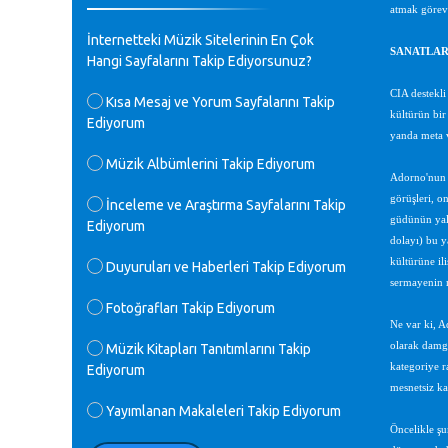
atmak göreviy
♪
GEÇMİŞ OLSUN TÜRKİYE!
İnternetteki Müzik Sitelerinin En Çok
Mavi Nota - 07.02.2023
SANATLARD
Hangi Sayfalarını Takip Ediyorsunuz?
♪
CIA destekli
Kısa Mesaj ve Yorum Sayfalarını Takip
30 yıl sonra karşılaşmak çok güzel
kültürün bir
Ediyorum
Kurtuluş, teveccüh etmişsin çok
yanda meta v
teşekkür ederim. Nerelerdesin? Bilgi
verirsen sevinirim, selamlar, sevgiler.
Müzik Albümlerini Takip Ediyorum
M.Semih Baylan - 08.01.2023
Adorno'nun k
görüşleri, o
İnceleme ve Araştırma Sayfalarını Takip
güdünün yaln
Ediyorum
♪
Değerli Müfit hocama en içten sevgi
dolayı) bu y
saygılarımı iletin lütfen .Üniversite
kültürüne il
Duyuruları ve Haberleri Takip Ediyorum
yıllarımda özel radyo yayıncılığı
sermayenin m
yaptım.1994 yılında derginin bu daldaki
Fotoğrafları Takip Ediyorum
ödülüne layık görülmüştüm evde yıllar
Ne var ki, A
sonra plaketi buldum hadi bir internetten
arayayım dediğimde ikinci büyük şoku
olarak damga
Müzik Kitapları Tanıtımlarını Takip
yaşadım 1994 de verdiği ödülü değerli
kategoriye ra
Ediyorum
hocam arşivinde fotoğraf larımız ile
mesnetsiz ka
yayınlamaya devam ediyor.ne büyük bir
Yayımlanan Makaleleri Takip Ediyorum
emek emeği geçen herkese en derin
Öncelikle şu
saygılarımı sunarım.Ne olur hocamın