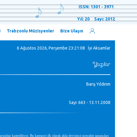
ISSN: 1301 - 3971
Yıl: 20 Sayı: 2012
ü
Trabzonlu Müzisyenler
Bize Ulaşın
6 Ağustos 2026, Perşembe
23:21:08 İyi Aksamlar
Yazılar
Barış Yıldırım
Sayı: 663 - 13.11.2008
umlar kastediliyor. Bu kategori ilk olarak akla devrimci-sosyalist sanatçıları