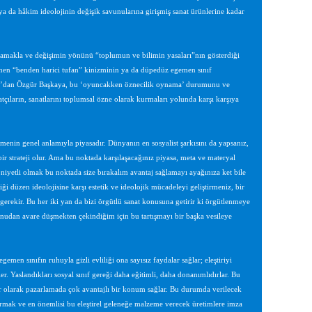
a da hâkim ideolojinin değişik savunularına girişmiş sanat ürünlerine kadar
tamakla ve değişimin yönünü “toplumun ve bilimin yasaları”nın gösterdiği
lenen “benden harici tufan” kinizminin ya da düpedüz egemen sınıf
tro’dan Özgür Başkaya, bu ‘oyuncakken öznecilik oynama’ durumunu ve
atçıların, sanatlarını toplumsal özne olarak kurmaları yolunda karşı karşıya
enin genel anlamıyla piyasadır. Dünyanın en sosyalist şarkısını da yapsanız,
r strateji olur. Ama bu noktada karşılaşacağınız piyasa, meta ve materyal
i niyetli olmak bu noktada size bırakalım avantaj sağlamayı ayağınıza ket bile
iği düzen ideolojisine karşı estetik ve ideolojik mücadeleyi geliştirmeniz, bir
erekir. Bu her iki yan da bizi örgütlü sanat konusuna getirir ki örgütlenmeye
konudan avare düşmekten çekindiğim için bu tartışmayı bir başka vesileye
men sınıfın ruhuyla gizli evliliği ona sayısız faydalar sağlar; eleştiriyi
ler. Yaslandıkları sosyal sınıf gereği daha eğitimli, daha donanımlıdırlar. Bu
 olarak pazarlamada çok avantajlı bir konum sağlar. Bu durumda verilecek
ştırmak ve en önemlisi bu eleştirel geleneğe malzeme verecek üretimlere imza