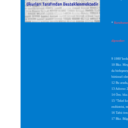
*
Karaburun 
dipnotlar:
9 1980’lerde
10 Bkz. Mey
da birleşmey
bütünsel olm
12 Bu arada,
13 Adorno 2
14 Örn. bkz.
15 “Tekel ko
endüstrisi, 
16 Tabii örn
17 Bkz. Bilg