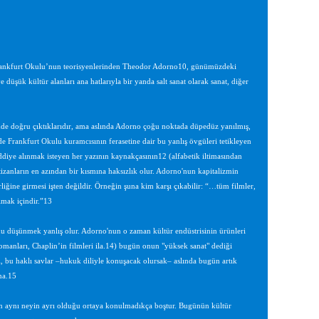
i Frankfurt Okulu’nun teorisyenlerinden Theodor Adorno10, günümüzdeki
düşük kültür alanları ana hatlarıyla bir yanda salt sanat olarak sanat, diğer
imde doğru çıktıklarıdır, ama aslında Adorno çoğu noktada düpedüz yanılmış,
e Frankfurt Okulu kuramcısının ferasetine dair bu yanlış övgüleri tetikleyen
iye alınmak isteyen her yazının kaynakçasının12 (alfabetik iltimasından
izanların en azından bir kısmına haksızlık olur. Adorno'nun kapitalizmin
liğine girmesi işten değildir. Örneğin şuna kim karşı çıkabilir: “…tüm filmler,
ımak içindir.”13
u düşünmek yanlış olur. Adorno'nun o zaman kültür endüstrisinin ürünleri
omanları, Chaplin’in filmleri ila.14) bugün onun "yüksek sanat" dediği
hası, bu haklı savlar –hukuk diliyle konuşacak olursak– aslında bugün artık
na.15
in aynı neyin ayrı olduğu ortaya konulmadıkça boştur. Bugünün kültür