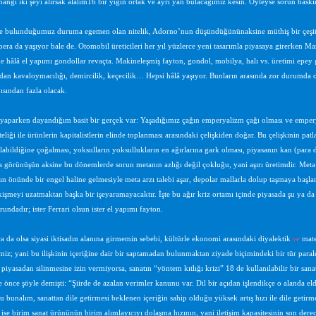
angi iki şeyi alırsak alalım16 bir yığın ortak ve ayrı yan bulacağımız kesin. Öyleyse sorun bask
e bulunduğumuz duruma egemen olan nitelik, Adorno’nun düşündüğünün
aksine müthiş bir çeşi
opera da yaşıyor bale de. Otomobil üreticileri her yıl yüzlerce yeni tasarımla piyasaya girerken M
e hâlâ el yapımı gondollar revaçta. Makineleşmiş fayton, gondol, mobilya, halı vs. üretimi epey g
adan kaval
oymacılığı, demircilik, keçecilik… Hepsi hâlâ yaşıyor. Bunların arasında zor durumda ol
ısından fazla olacak.
yaparken dayandığım basit bir gerçek var: Yaşadığımız çağın emperyalizm çağı olması ve emperya
eliği ile ürünlerin kapitalistlerin elinde toplanması arasındaki çelişkiden doğar. Bu çelişkinin pa
abildiğine çoğalması, yoksulların yoksullukların en ağırlarına gark olması, piyasanın kan (para 
a görünüşün aksine bu dönemlerde sorun metanın azlığı değil çokluğu, yani aşırı üretimdir. Met
ın önünde bir engel haline gelmesiyle meta arzı talebi aşar, depolar mallarla dolup taşmaya başla
kişmeyi uzatmaktan başka bir işe
yaramayacaktır. İşte bu ağır kriz ortamı içinde piyasada şu ya d
undadır; ister Ferrari olsun ister el yapımı fayton.
a da olsa siyasi iktisadın alanına girmemin sebebi, kültürle ekonomi arasındaki diyalektik
ve
mate
z; yani bu ilişkinin içeriğine dair bir saptamadan bulunmaktan ziyade biçimindeki bir tür paralell
 piyasadan silinmesine izin vermiyorsa, sanatın “yöntem kıtlığı krizi” 18 de kullanılabilir bir sa
e önce şöyle demişti: “Şiirde de azalan verimler kanunu var. Dil bir açıdan işlendikçe o alanda e
u bunalım, sanattan dile getirmesi beklenen içeriğin sahip olduğu yüksek artış hızı ile dile getir
n ise birim sanat ürününün birim alımlayıcıyı dolaşma hızının, yani iletişim kapasitesinin son derec