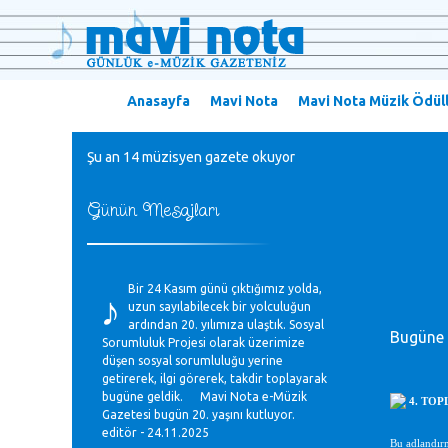
Anasayfa
Mavi Nota
Mavi Nota Müzik Ödüll
Şu an 14 müzisyen gazete okuyor
Günün Mesajları
♪
Bir 24 Kasım günü çıktığımız yolda,
uzun sayılabilecek bir yolculuğun
ardından 20. yılımıza ulaştık. Sosyal
Bugüne 
Sorumluluk Projesi olarak üzerimize
düşen sosyal sorumluluğu yerine
getirerek, ilgi görerek, takdir toplayarak
bugüne geldik. Mavi Nota e-Müzik
4. TO
Gazetesi bugün 20. yaşını kutluyor.
editör - 24.11.2025
Bu adlandırm