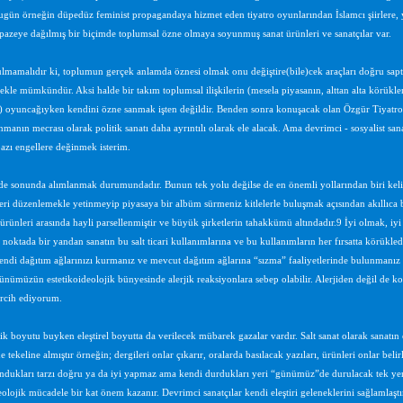
bugün örneğin düpedüz feminist propagandaya hizmet eden tiyatro oyunlarından İslamcı şiirlere, y
lpazeye dağılmış bir biçimde toplumsal özne olmaya soyunmuş sanat ürünleri ve sanatçılar var.
mamalıdır ki, toplumun gerçek anlamda öznesi olmak onu değiştire(bile)cek araçları doğru sap
ekle mümkündür. Aksi halde bir takım toplumsal ilişkilerin (mesela piyasanın, alttan alta körük
in) oyuncağıyken kendini özne sanmak işten değildir. Benden sonra konuşacak olan Özgür Tiya
manın mecrası olarak politik sanatı daha ayrıntılı olarak ele alacak. Ama devrimci - sosyalist san
bazı engellere değinmek isterim.
de sonunda alımlanmak durumundadır. Bunun tek yolu değilse de en önemli yollarından biri kelim
eri düzenlemekle yetinmeyip piyasaya bir albüm sürmeniz kitlelerle buluşmak açısından akıllıca bi
 ürünleri arasında hayli parsellenmiştir ve büyük şirketlerin tahakkümü altındadır.9 İyi olmak, iy
 noktada bir yandan sanatın bu salt ticari kullanımlarına ve bu kullanımların her fırsatta körükled
ndi dağıtım ağlarınızı kurmanız ve mevcut dağıtım ağlarına “sızma” faaliyetlerinde bulunmanız g
 günümüzün estetikoideolojik bünyesinde alerjik reaksiyonlara sebep olabilir. Alerjiden değil de 
ercih ediyorum.
k boyutu buyken eleştirel boyutta da verilecek mübarek gazalar vardır. Salt sanat olarak sanatın ege
tekeline almıştır örneğin; dergileri onlar çıkarır, oralarda basılacak yazıları, ürünleri onlar belir
ndukları tarzı doğru ya da iyi yapmaz ama kendi durdukları yeri “günümüz”de durulacak tek yer
deolojik mücadele bir kat önem kazanır. Devrimci sanatçılar kendi eleştiri geleneklerini sağlamla