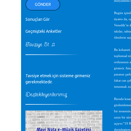
dünyasında h
ellerinden benim için öpün.
GÖNDER
Kurtuluş Çelebi - 07.01.2023
Bugün içind
Sonuçları Gör
tiyatro da, 
♪
18. yılımız kutlu olsun
Venedik’te d
Mavi Nota - 24.11.2022
Geçmişteki Anketler
takılar, taht
ölenlerin say
♫
Tavsiye Et
♪
Biliyorum Cüneyt bey, yazımda da
Bu kehaneti 
böyle bir şey demedim zaten.
toplumsal nit
editör - 20.11.2022
ordusunun al
gösterir. Am
♪
paranın çark
Tavsiye etmek için sisteme girmeniz
sayın müfit bey bilgilerinizi kontrol
edi 6440 sayılı cso kurulrş kanununda
fakat can çe
gerekmektedir.
4 b diye bir tanım yoktur
tutunmak zor
CÜNEYT BALKIZ - 15.11.2022
Destekleyenlerimiz
Burada kısac
gözlemlememi
Tüm Mesajlar
bir nesnenin
uzun bir sür
açıyor.”19 B
derinleştire