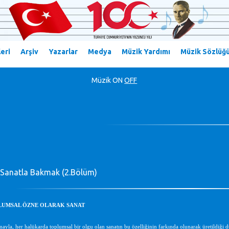
eri
Arşiv
Yazarlar
Medya
Müzik Yardımı
Müzik Sözlüğ
Müzik
ON
OFF
Sanatla Bakmak (2.Bölüm)
PLUMSAL ÖZNE OLARAK SANAT
ayla, her halükarda toplumsal bir olgu olan sanatın bu özelliğinin farkında olunarak üretildiği dur