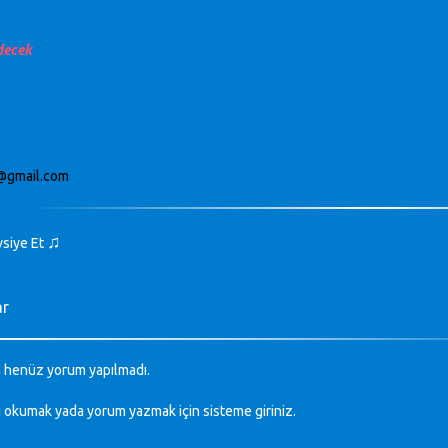
decek
b@gmail.com
♫
vsiye Et
ar
 henüz yorum yapılmadı.
ı okumak yada yorum yazmak için sisteme
giriniz
.