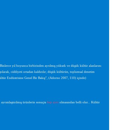
. Binlerce yıl boyunca birbirinden ayrılmış yüksek ve düşük kültür alanlarını
pılarak, ciddiyeti ortadan kaldırılır; düşük kültürün, toplumsal denetim
“Kültür Endüstrisine Genel Bir Bakış”, (Adorno 2007, 110) içinde)
 ayrımlaştırılmış ürünlerin sonuçta
hep aynı
olmasından belli olur... Kültür