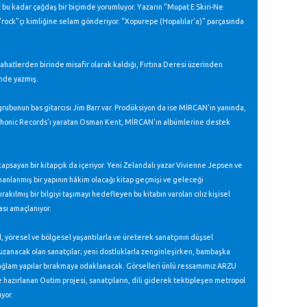
z bu kadar çağdaş bir biçimde yorumluyor. Yazarın "Mupat E Skiri-Ne
rock"çı kimliğine selam gönderiyor. "Xopurepe (Hopalılar'a)" parçasında
yahatlerden birinde misafir olarak kaldığı, Fırtına Deresi üzerinden
inde yazmış.
ubunun bas gitarcısı Jim Barr var. Prodüksiyon da ise MİRCAN'ın yanında,
gphonic Records'ı yaratan Osman Kent, MİRCAN'ın albümlerine destek
psayan bir kitapçık da içeriyor. Yeni Zelandalı yazar Vivienne Jepsen ve
rmanlanmış bir yapının hâkim olacağı kitap geçmişi ve geleceği
kılmış bir bilgiyi taşımayı hedefleyen bu kitabın varolan cılız kişisel
ası amaçlanıyor.
, yöresel ve bölgesel yaşantılarla ve üreterek sanatçının düşsel
uzanacak olan sanatçılar; yeni dostluklarla zenginleşirken, bambaşka
sağlam yapılar bırakmaya odaklanacak. Görselleri ünlü ressamımız ARZU
e hazırlanan Outim projesi, sanatçıların, dili giderek tektipleşen metropol
yor.