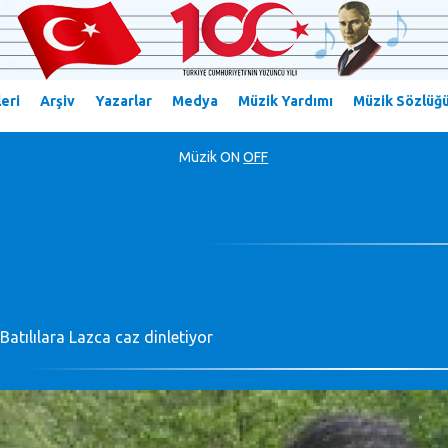
eri
Arşiv
Yazarlar
Medya
Müzik Yardımı
Müzik Sözlüğ
Müzik
ON
OFF
Batılılara Lazca caz dinletiyor