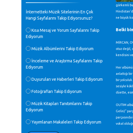
♪
görkemli bu
GEÇMİŞ OLSUN TÜRKİYE!
İnternetteki Müzik Sitelerinin En Çok
Hindistan'da
Mavi Nota - 07.02.2023
Hangi Sayfalarını Takip Ediyorsunuz?
ne büyük kol
♪
Belki bi
Kısa Mesaj ve Yorum Sayfalarını Takip
30 yıl sonra karşılaşmak çok güzel
Ediyorum
Kurtuluş, teveccüh etmişsin çok
teşekkür ederim. Nerelerdesin? Bilgi
MİRCAN, OUT
verirsen sevinirim, selamlar, sevgiler.
Müzik Albümlerini Takip Ediyorum
otuz değil, 
M.Semih Baylan - 08.01.2023
kendisini ve
İnceleme ve Araştırma Sayfalarını Takip
Ediyorum
♪
Her albümü i
Değerli Müfit hocama en içten sevgi
anlattığı bi
saygılarımı iletin lütfen .Üniversite
Duyuruları ve Haberleri Takip Ediyorum
bir yolculuk
yıllarımda özel radyo yayıncılığı
sesiyle kökl
yaptım.1994 yılında derginin bu daldaki
Fotoğrafları Takip Ediyorum
ödülüne layık görülmüştüm evde yıllar
düette, esm
sonra plaketi buldum hadi bir internetten
arayayım dediğimde ikinci büyük şoku
Müzik Kitapları Tanıtımlarını Takip
OUTIM albüm
yaşadım 1994 de verdiği ödülü değerli
Ediyorum
Gelin)" par
hocam arşivinde fotoğraf larımız ile
parçasında i
yayınlamaya devam ediyor.ne büyük bir
Yayımlanan Makaleleri Takip Ediyorum
vokal olduğ
emek emeği geçen herkese en derin
saygılarımı sunarım.Ne olur hocamın