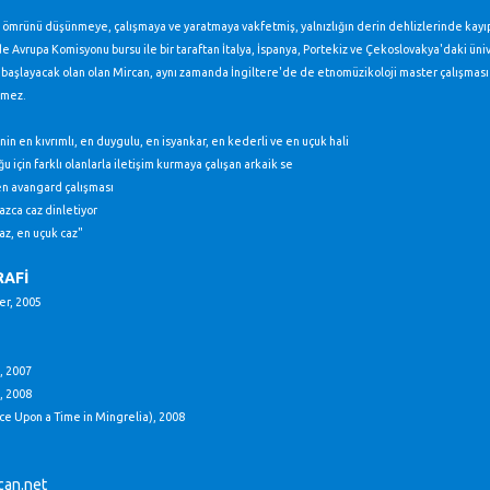
ömrünü düşünmeye, çalışmaya ve yaratmaya vakfetmiş, yalnızlığın derin dehlizlerinde kayıp h
 Avrupa Komisyonu bursu ile bir taraftan İtalya, İspanya, Portekiz ve Çekoslovakya'daki üniv
 başlayacak olan olan Mircan, aynı zamanda İngiltere'de de etnomüzikoloji master çalışması 
nmez.
inin en kıvrımlı, en duygulu, en isyankar, en kederli ve en uçuk hali
uğu için farklı olanlarla iletişim kurmaya çalışan arkaik se
 en avangard çalışması
Lazca caz dinletiyor
Laz, en uçuk caz"
RAFİ
er, 2005
, 2007
 2008
 Upon a Time in Mingrelia), 2008
an.net