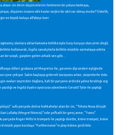
a olsun- en derin düşüncelerini iletmenin bir yolunu bulmaya,
şmaya, düşünen insanın aklı kadar seçkin bir akıl var olmuş mudur? Üstelik,
ığın en büyük buluşu alfabeyi över.
oğmamış olanlara aktarılamama tehlikesiyle karşı karşıya olan yirmi değil,
birlikte kullanarak, İngiliz sanatçılarla birlikte müzikle sarmalayıp adeta
şan bir uzaylı, gaipten gelen arkaik ses gibi...
fkasya dilleri grubuna ait Megrelce ile, gecenin dip sesleri eşliğinde
ğun içine çekiyor. Sakin başlayıp giderek tansiyonu artan, sürprizlerle dolu
ngin ovaları seyreden dağlara, kah bir parçanın ardında yalnız bıraktığı org
 yazdığı ve İngiliz tiyatro oyuncusu-yönetmeni Gerald Tylor ile yaptığı
lüşü)" adlı parçada delice kahkahalar atan bir cin, "Tchuta Nusa (Küçük
relian Lullaby (Megrel Ninnisi)"nde şefkatli bir genç anne, "Yamo"
 Bu parçada Roger Mills'in trompeti ile yaptığı düette, kimin trompet, kimin
müzik yayın kuruluşu "Furthernoise"ın play-listine girdi bile.