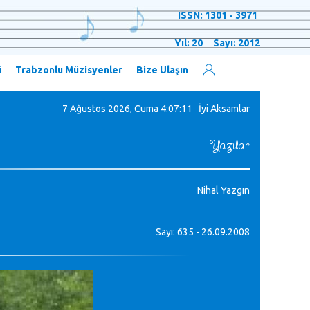
ISSN: 1301 - 3971
Yıl: 20 Sayı: 2012
ü
Trabzonlu Müzisyenler
Bize Ulaşın
7 Ağustos 2026, Cuma
4:07:12 İyi Aksamlar
Yazılar
Nihal Yazgın
Sayı: 635 - 26.09.2008