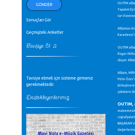
ellerinden benim için öpün.
OUTIM albüm
GÖNDER
Kurtuluş Çelebi - 07.01.2023
Yapalım Ey 
ise Vivienn
Sonuçları Gör
♪
18. yılımız kutlu olsun
Albümün ikin
Mavi Nota - 24.11.2022
Geçmişteki Anketler
Karadeniz'in
♫
Tavsiye Et
♪
OUTIM albüm
Biliyorum Cüneyt bey, yazımda da
Roger Mills
böyle bir şey demedim zaten.
editör - 20.11.2022
oluyor. Alb
Albüm, MİRC
♪
Tavsiye etmek için sisteme girmeniz
sayın müfit bey bilgilerinizi kontrol
Pelin Özer'd
edi 6440 sayılı cso kurulrş kanununda
gerekmektedir.
birleştirere
4 b diye bir tanım yoktur
çabaların ö
CÜNEYT BALKIZ - 15.11.2022
Destekleyenlerimiz
OUTIM,
malzemesini
Tüm Mesajlar
coğrafyalar
BAŞARAN'ın o
değerlerine 