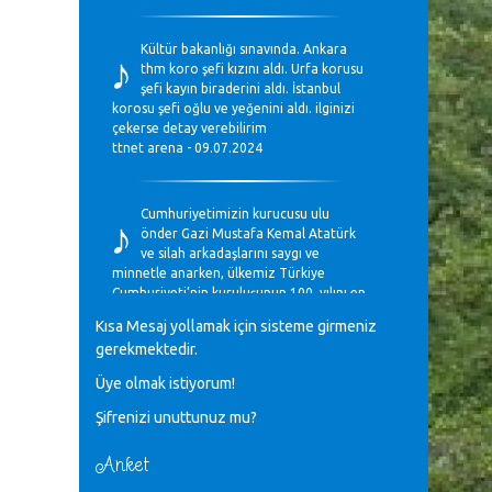
♪
Kültür bakanlığı sınavında. Ankara
thm koro şefi kızını aldı. Urfa korusu
şefi kayın biraderini aldı. İstanbul
korosu şefi oğlu ve yeğenini aldı. ilginizi
çekerse detay verebilirim
ttnet arena - 09.07.2024
♪
Cumhuriyetimizin kurucusu ulu
önder Gazi Mustafa Kemal Atatürk
ve silah arkadaşlarını saygı ve
minnetle anarken, ülkemiz Türkiye
Cumhuriyeti’nin kuruluşunun 100. yılını en
coşkun ifadelerle kutluyoruz.
Kısa Mesaj yollamak için sisteme girmeniz
Mavi Nota - 28.10.2023
gerekmektedir.
Üye olmak istiyorum!
♪
Anadolu Güzel Sanatlar Liseleri
Şifrenizi unuttunuz mu?
Müzik Bölümlerinin Eğitim
Programları Sorunları
Gülşah Sargın Kaptaş - 28.10.2023
Anket