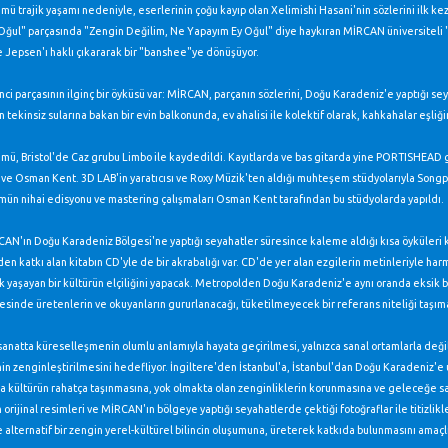
ü trajik yaşamı nedeniyle, eserlerinin çoğu kayıp olan Xelimishi Hasani'nin sözlerini ilk ke
Oğul" parçasında "Zengin Değilim, Ne Yapayım Ey Oğul" diye haykıran MİRCAN üniversiteli "
e Jepsen'ı haklı çıkararak bir "banshee"ye dönüşüyor.
ci parçasının ilginç bir öyküsü var: MİRCAN, parçanın sözlerini, Doğu Karadeniz'e yaptığı se
 tekinsiz sularına bakan bir evin balkonunda, ev ahalisi ile kolektif olarak, kahkahalar eşliğ
ü, Bristol'de Caz grubu Limbo ile kaydedildi. Kayıtlarda ve bas gitarda yine PORTISHEAD gr
 ve Osman Kent. 3D LAB'in yaratıcısı ve Roxy Müzik'ten aldığı muhteşem stüdyolarıyla Son
ümün nihai edisyonu ve mastering çalışmaları Osman Kent tarafından bu stüdyolarda yapıldı.
AN'ın Doğu Karadeniz Bölgesi'ne yaptığı seyahatler süresince kaleme aldığı kısa öyküleri ka
en katkı alan kitabın CD'yle de bir akrabalığı var. CD'de yer alan ezgilerin metinleriyle ha
k yaşayan bir kültürün elçiliğini yapacak. Metropolden Doğu Karadeniz'e aynı oranda eksik bıra
tesinde üretenlerin ve okuyanların gururlanacağı, tüketilmeyecek bir referans niteliği taşım
sanatta küreselleşmenin olumlu anlamıyla hayata geçirilmesi, yalnızca sanal ortamlarla değil
n zenginleştirilmesini hedefliyor. İngiltere'den İstanbul'a, İstanbul'dan Doğu Karadeniz'e 
la kültürün rahatça taşınmasına, yok olmakta olan zenginliklerin korunmasına ve geleceğe 
rijinal resimleri ve MİRCAN'ın bölgeye yaptığı seyahatlerde çektiği fotoğraflar ile titizlikl
alternatif bir zengin yerel-kültürel bilincin oluşumuna, üreterek katkıda bulunmasını amaçlı