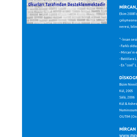
MİRCAN,
Ekim 2008'de
çalışmasına
neresi, bili
"- İnsan ses
- Farklı old
- Mircan'ın
- Batılılara 
- En "cool" 
DİSKOG
Bizim Ninnil
Kül, 2005
Sâlâ, 2006
Kül & Ashes
Numinosum,
OUTIM (Once
MİRCAN
www.mirc