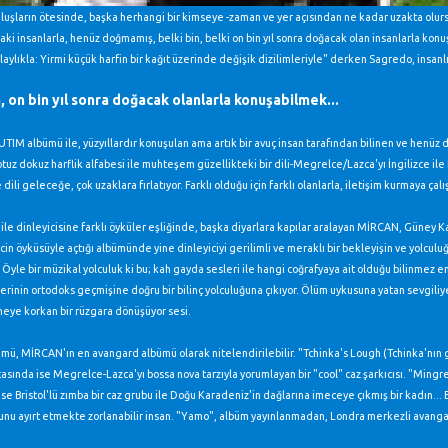
luşların ötesinde, başka herhangi bir kimseye -zaman ve yer açısından ne kadar uzakta olurs
ki insanlarla, henüz doğmamış, belki bin, belki on bin yıl sonra doğacak olan insanlarla konu
aylıkla: Yirmi küçük harfin bir kağıt üzerinde değişik dizilimleriyle" derken Sagredo, insanl
n, on bin yıl sonra doğacak olanlarla konuşabilmek...
IM albümü ile, yüzyıllardır konuşulan ama artık bir avuç insan tarafından bilinen ve henüz d
otuz dokuz harflik alfabesi ile muhteşem güzellikteki bir dili-Megrelce/Lazca'yı İngilizce ile 
 dili geleceğe, çok uzaklara fırlatıyor. Farklı olduğu için farklı olanlarla, iletişim kurmaya çalı
le dinleyicisine farklı öyküler eşliğinde, başka diyarlara kapılar aralayan MİRCAN, Güney Ka
r cin öyküsüyle açtığı albümünde yine dinleyiciyi gerilimli ve meraklı bir bekleyişin ve yolculu
. Öyle bir müzikal yolculuk ki bu; kah gayda sesleri ile hangi coğrafyaya ait olduğu bilinmez e
erinin ortodoks geçmişine doğru bir bilinç yolculuğuna çıkıyor. Ölüm uykusuna yatan sevgiliye
eye korkan bir rüzgara dönüşüyor sesi.
ü, MİRCAN'ın en avangard albümü olarak nitelendirilebilir. "Tchinka's Lough (Tchinka'nın gü
çasında ise Megrelce-Lazca'yı bossa nova tarzıyla yorumlayan bir "cool" caz şarkıcısı. "Ming
se Bristol'lü zımba bir caz grubu ile Doğu Karadeniz'in dağlarına imeceye çıkmış bir kadın...
unu ayırt etmekte zorlanabilir insan. "Yamo", albüm yayınlanmadan, Londra merkezli avangard 