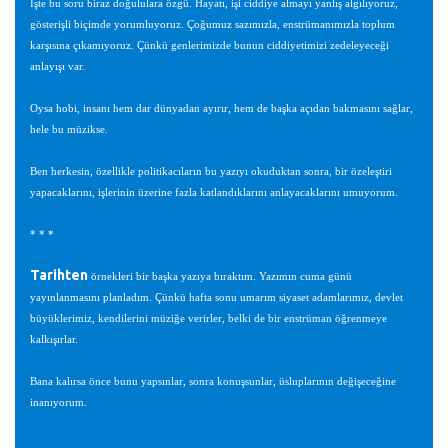
İşte bu soru biraz doğululara özgü. Hayatı, işi ciddiye almayı yanlış algılıyoruz,
gösterişli biçimde yorumluyoruz. Çoğumuz sazımızla, enstrümanımızla toplum
karşısına çıkamıyoruz. Çünkü genlerimizde bunun ciddiyetimizi zedeleyeceği
anlayışı var.
Oysa hobi, insanı hem dar dünyadan ayırır, hem de başka açıdan bakmasını sağlar,
hele bu müzikse.
Ben herkesin, özellikle politikacıların bu yazıyı okuduktan sonra, bir özeleştiri
yapacaklarını, işlerinin üzerine fazla katlandıklarını anlayacaklarını umuyorum.
* * *
Tarihten
örnekleri bir başka yazıya bıraktım. Yazımın cuma günü
yayınlanmasını planladım. Çünkü hafta sonu umarım siyaset adamlarımız, devlet
büyüklerimiz, kendilerini müziğe verirler, belki de bir enstrüman öğrenmeye
kalkışırlar.
Bana kalırsa önce bunu yapsınlar, sonra konuşsunlar, üsluplarının değişeceğine
inanıyorum.