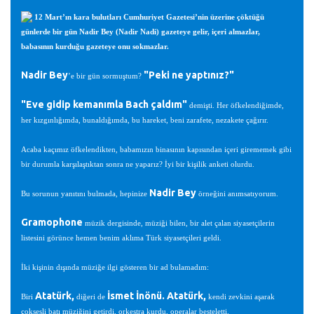
12 Mart’ın kara bulutları Cumhuriyet Gazetesi’nin üzerine çöktüğü
günlerde bir gün Nadir Bey (Nadir Nadi) gazeteye gelir, içeri almazlar,
babasının kurduğu gazeteye onu sokmazlar.
Nadir Bey
"Peki ne yaptınız?"
’e bir gün sormuştum?
"Eve gidip kemanımla Bach çaldım"
demişti. Her öfkelendiğimde,
her kızgınlığımda, bunaldığımda, bu hareket, beni zarafete, nezakete çağırır.
Acaba kaçımız öfkelendikten, babamızın binasının kapısından içeri girememek gibi
bir durumla karşılaştıktan sonra ne yaparız? İyi bir kişilik anketi olurdu.
Nadir Bey
Bu sorunun yanıtını bulmada, hepinize
örneğini anımsatıyorum.
Gramophone
müzik dergisinde, müziği bilen, bir alet çalan siyasetçilerin
listesini görünce hemen benim aklıma Türk siyasetçileri geldi.
İki kişinin dışında müziğe ilgi gösteren bir ad bulamadım:
Atatürk,
İsmet İnönü. Atatürk,
Biri
diğeri de
kendi zevkini aşarak
çoksesli batı müziğini getirdi, orkestra kurdu, operalar besteletti.