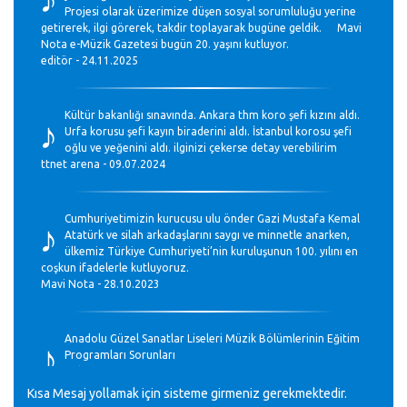
Projesi olarak üzerimize düşen sosyal sorumluluğu yerine
getirerek, ilgi görerek, takdir toplayarak bugüne geldik. Mavi
Nota e-Müzik Gazetesi bugün 20. yaşını kutluyor.
editör - 24.11.2025
♪
Kültür bakanlığı sınavında. Ankara thm koro şefi kızını aldı.
Urfa korusu şefi kayın biraderini aldı. İstanbul korosu şefi
oğlu ve yeğenini aldı. ilginizi çekerse detay verebilirim
ttnet arena - 09.07.2024
♪
Cumhuriyetimizin kurucusu ulu önder Gazi Mustafa Kemal
Atatürk ve silah arkadaşlarını saygı ve minnetle anarken,
ülkemiz Türkiye Cumhuriyeti’nin kuruluşunun 100. yılını en
coşkun ifadelerle kutluyoruz.
Mavi Nota - 28.10.2023
♪
Anadolu Güzel Sanatlar Liseleri Müzik Bölümlerinin Eğitim
Programları Sorunları
Gülşah Sargın Kaptaş - 28.10.2023
Kısa Mesaj yollamak için sisteme girmeniz gerekmektedir.