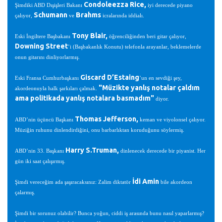
Condoleezza Rice,
Şimdiki ABD Dışişleri Bakanı
iyi derecede piyano
Schumann
Brahms
çalıyor,
ve
icralarında iddialı.
Tony Blair,
Eski İngiltere Başbakanı
öğrenciliğinden beri gitar çalıyor,
Downing Street
’i (Başbakanlık Konutu) telefonla arayanlar, beklemelerde
onun gitarını dinliyorlarmış.
Giscard D’Estaing
Eski Fransa Cumhurbaşkanı
’un en sevdiği şey,
"Müzikte yanlış notalar çaldım
akordeonuyla halk şarkıları çalmak.
ama politikada yanlış notalara basmadım"
diyor.
Thomas Jefferson,
ABD’nin üçüncü Başkanı
keman ve viyolonsel çalıyor.
Müziğin ruhunu dinlendirdiğini, onu barbarlıktan koruduğunu söylermiş.
Harry S.Truman,
ABD’nin 33. Başkanı
dinlenecek derecede bir piyanist. Her
gün iki saat çalışırmış.
İdi Amin
Şimdi vereceğim ada şaşıracaksınız: Zalim diktatör
bile akordeon
çalarmış.
Şimdi bir sorunuz olabilir? Bunca yoğun, ciddi iş arasında bunu nasıl yaparlarmış?