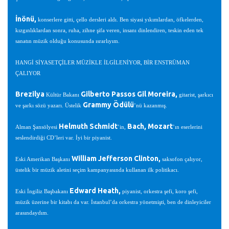
İnönü,
konserlere gitti, çello dersleri aldı. Ben siyasi yıkımlardan, öfkelerden,
kızgınlıklardan sonra, ruha, zihne şifa veren, insanı dinlendiren, teskin eden tek
sanatın müzik olduğu konusunda ısrarlıyım.
HANGİ SİYASETÇİLER MÜZİKLE İLGİLENİYOR, BİR ENSTRÜMAN
ÇALIYOR
Brezilya
Gilberto Passos Gil Moreira,
Kültür Bakanı
gitarist, şarkıcı
Grammy Ödülü
ve şarkı sözü yazarı. Üstelik
’nü kazanmış.
Helmuth Schmidt
Bach, Mozart
Alman Şansölyesi
’in,
’ın eserlerini
seslendirdiği CD’leri var. İyi bir piyanist.
William Jefferson Clinton,
Eski Amerikan Başkanı
saksofon çalıyor,
üstelik bir müzik aletini seçim kampanyasında kullanan ilk politikacı.
Edward Heath,
Eski İngiliz Başbakanı
piyanist, orkestra şefi, koro şefi,
müzik üzerine bir kitabı da var. İstanbul’da orkestra yönetmişti, ben de dinleyiciler
arasındaydım.