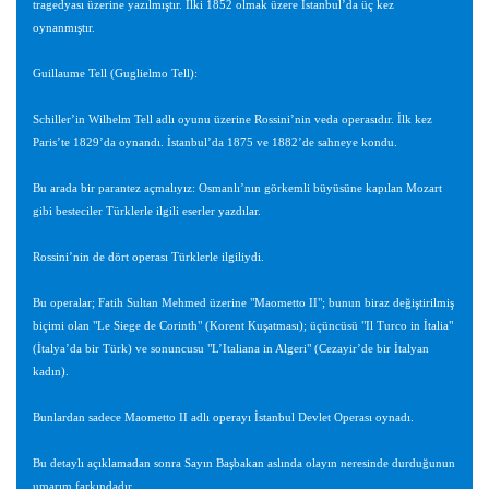
tragedyası üzerine yazılmıştır. İlki 1852 olmak üzere İstanbul’da üç kez
oynanmıştır.
Guillaume Tell (Guglielmo Tell):
Schiller’in Wilhelm Tell adlı oyunu üzerine Rossini’nin veda operasıdır. İlk kez
Paris’te 1829’da oynandı. İstanbul’da 1875 ve 1882’de sahneye kondu.
Bu arada bir parantez açmalıyız: Osmanlı’nın görkemli büyüsüne kapılan Mozart
gibi besteciler Türklerle ilgili eserler yazdılar.
Rossini’nin de dört operası Türklerle ilgiliydi.
Bu operalar; Fatih Sultan Mehmed üzerine "Maometto II"; bunun biraz değiştirilmiş
biçimi olan "Le Siege de Corinth" (Korent Kuşatması); üçüncüsü "Il Turco in İtalia"
(İtalya’da bir Türk) ve sonuncusu "L’Italiana in Algeri" (Cezayir’de bir İtalyan
kadın).
Bunlardan sadece Maometto II adlı operayı İstanbul Devlet Operası oynadı.
Bu detaylı açıklamadan sonra Sayın Başbakan aslında olayın neresinde durduğunun
umarım farkındadır.