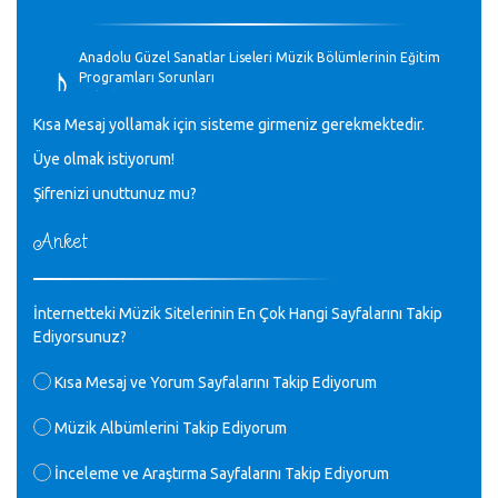
♪
Anadolu Güzel Sanatlar Liseleri Müzik Bölümlerinin Eğitim
Programları Sorunları
Gülşah Sargın Kaptaş - 28.10.2023
Kısa Mesaj yollamak için sisteme girmeniz gerekmektedir.
♪
Üye olmak istiyorum!
GEÇMİŞ OLSUN TÜRKİYE!
Mavi Nota - 07.02.2023
Şifrenizi unuttunuz mu?
Anket
♪
30 yıl sonra karşılaşmak çok güzel Kurtuluş, teveccüh
etmişsin çok teşekkür ederim. Nerelerdesin? Bilgi verirsen
sevinirim, selamlar, sevgiler.
M.Semih Baylan - 08.01.2023
İnternetteki Müzik Sitelerinin En Çok Hangi Sayfalarını Takip
Ediyorsunuz?
♪
Değerli Müfit hocama en içten sevgi saygılarımı iletin
Kısa Mesaj ve Yorum Sayfalarını Takip Ediyorum
lütfen .Üniversite yıllarımda özel radyo yayıncılığı
yaptım.1994 yılında derginin bu daldaki ödülüne layık
Müzik Albümlerini Takip Ediyorum
görülmüştüm evde yıllar sonra plaketi buldum hadi bir
internetten arayayım dediğimde ikinci büyük şoku yaşadım 1994
İnceleme ve Araştırma Sayfalarını Takip Ediyorum
de verdiği ödülü değerli hocam arşivinde fotoğraf larımız ile
yayınlamaya devam ediyor.ne büyük bir emek emeği geçen