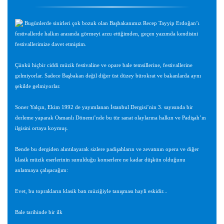
Bugünlerde sinirleri çok bozuk olan Başbakanımız Recep Tayyip Erdoğan’ı
festivallerde halkın arasında görmeyi arzu ettiğimden, geçen yazımda kendisini
festivallerimize davet etmiştim.
Çünkü hiçbir ciddi müzik festivaline ve opare bale temsillerine, festivallerine
gelmiyorlar. Sadece Başbakan değil diğer üst düzey bürokrat ve bakanlarda aynı
şekilde gelmiyorlar.
Soner Yalçın, Ekim 1992 de yayımlanan İstanbul Dergisi’nin 3. sayısında bir
derleme yaparak Osmanlı Dönemi’nde bu tür sanat olaylarına halkın ve Padişah’ın
ilgisini ortaya koymuş.
Bende bu dergiden alıntılayarak sizlere padişahların ve zevatının opera ve diğer
klasik müzik eserlerinin sunulduğu konserlere ne kadar düşkün olduğunu
anlatmaya çalışacağım:
Evet, bu toprakların klasik batı müziğiyle tanışması hayli eskidir...
Bale tarihinde bir ilk