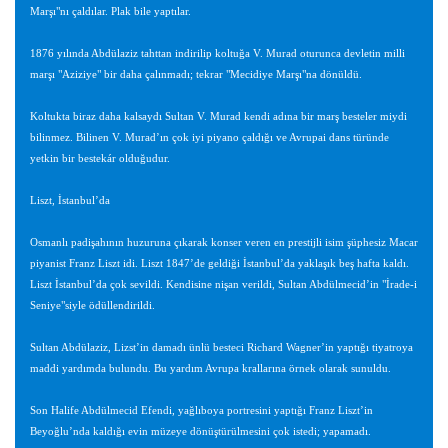
Marşı"nı çaldılar. Plak bile yaptılar.
1876 yılında Abdülaziz tahttan indirilip koltuğa V. Murad oturunca devletin milli
marşı "Aziziye" bir daha çalınmadı; tekrar "Mecidiye Marşı"na dönüldü.
Koltukta biraz daha kalsaydı Sultan V. Murad kendi adına bir marş besteler miydi
bilinmez. Bilinen V. Murad’ın çok iyi piyano çaldığı ve Avrupai dans türünde
yetkin bir bestekár olduğudur.
Liszt, İstanbul’da
Osmanlı padişahının huzuruna çıkarak konser veren en prestijli isim şüphesiz Macar
piyanist Franz Liszt idi. Liszt 1847’de geldiği İstanbul’da yaklaşık beş hafta kaldı.
Liszt İstanbul’da çok sevildi. Kendisine nişan verildi, Sultan Abdülmecid’in "İrade-i
Seniye"siyle ödüllendirildi.
Sultan Abdülaziz, Lizst’in damadı ünlü besteci Richard Wagner’in yaptığı tiyatroya
maddi yardımda bulundu. Bu yardım Avrupa krallarına örnek olarak sunuldu.
Son Halife Abdülmecid Efendi, yağlıboya portresini yaptığı Franz Liszt’in
Beyoğlu’nda kaldığı evin müzeye dönüştürülmesini çok istedi; yapamadı.