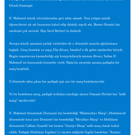
Efendi küsmüştü.
II. Mahmud müzik reformlarından geri adım atmadı. Yeni yetişen müzik
öğrencilerini sık sık huzuruna kabul edip dinledi; teşvik etti. Besteci Rossini’nin
eserlerini çok severdi. Hep Sevil Berberi’ni dinlerdi.
Avrupa müzik sanatının parlak virtüözleri de o dönemde sarayda ağırlanmaya
başladı. Genç bestekár ve arpçı Elie Alvars, İstanbul’a ilk gelen isimlerden biriydi.
Bugün repertuvara kazandırdığı arp konçertolarıyla tanınan Alvars, Sultan II.
Mahmud’un huzurunda konserler verdi. Hatta bu ziyaretin anısına padişaha bir
marş besteledi.
O dönemde tahta çıkan her padişah için ayrı bir marş besteleniyordu.
Ve bu bestelenen marş, padişah koltukta oturduğu sürece Osmanlı Devleti’nin "milli
marşı" sayılıyordu!
II. Mahmud döneminde Donizzeti’nin bestelediği "Mahmudiye Marşı"; Abdulmecid
döneminde keza yine Donizetti’nin bestelediği "Mecidiye Marşı" ve Abdülaziz
döneminde Callisto Guatelli’nin bestesi "Aziziye Marşı" milli marş olarak kabul
edildi. Padişah Abdülaziz İngiltere’yi ziyaret ettiğinde İngiliz bandoları "Aziziye