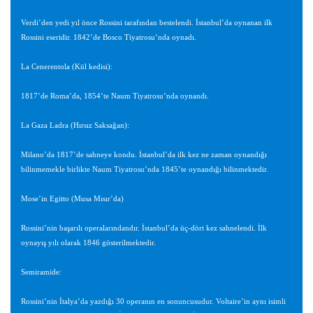
Verdi’den yedi yıl önce Rossini tarafından bestelendi. İstanbul’da oynanan ilk
Rossini eseridir. 1842’de Bosco Tiyatrosu’nda oynadı.
La Cenerentola (Kül kedisi):
1817’de Roma’da, 1854’te Naum Tiyatrosu’nda oynandı.
La Gaza Ladra (Hırsız Saksağan):
Milano’da 1817’de sahneye kondu. İstanbul’da ilk kez ne zaman oynandığı
bilinmemekle birlikte Naum Tiyatrosu’nda 1845’te oynandığı bilinmektedir.
Mose’in Egitto (Musa Mısır’da)
Rossini’nin başarılı operalarındandır. İstanbul’da üç-dört kez sahnelendi. İlk
oynayış yılı olarak 1846 gösterilmektedir.
Semiramide:
Rossini’nin İtalya’da yazdığı 30 operanın en sonuncusudur. Voltaire’in aynı isimli