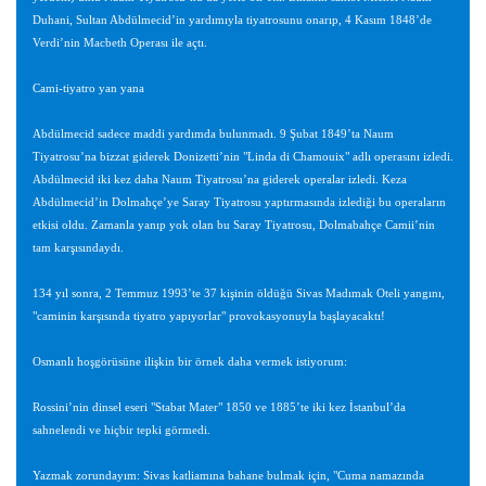
Duhani, Sultan Abdülmecid’in yardımıyla tiyatrosunu onarıp, 4 Kasım 1848’de
Verdi’nin Macbeth Operası ile açtı.
Cami-tiyatro yan yana
Abdülmecid sadece maddi yardımda bulunmadı. 9 Şubat 1849’ta Naum
Tiyatrosu’na bizzat giderek Donizetti’nin "Linda di Chamouix" adlı operasını izledi.
Abdülmecid iki kez daha Naum Tiyatrosu’na giderek operalar izledi. Keza
Abdülmecid’in Dolmahçe’ye Saray Tiyatrosu yaptırmasında izlediği bu operaların
etkisi oldu. Zamanla yanıp yok olan bu Saray Tiyatrosu, Dolmabahçe Camii’nin
tam karşısındaydı.
134 yıl sonra, 2 Temmuz 1993’te 37 kişinin öldüğü Sivas Madımak Oteli yangını,
"caminin karşısında tiyatro yapıyorlar" provokasyonuyla başlayacaktı!
Osmanlı hoşgörüsüne ilişkin bir örnek daha vermek istiyorum:
Rossini’nin dinsel eseri "Stabat Mater" 1850 ve 1885’te iki kez İstanbul’da
sahnelendi ve hiçbir tepki görmedi.
Yazmak zorundayım: Sivas katliamına bahane bulmak için, "Cuma namazında