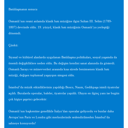
Batılılaşmanın sonucu
Osmanlı’nın resmi anlamda klasik batı müziğine ilgisi Sultan III. Selim (1789-
1807) devrinde oldu. 19. yüzyıl, klasik batı müziğinin Osmanlı’ya yerleştiği
dönemdi.
Çünkü:
Siyasal ve kültürel alanlarda uygulanan Batılılaşma politikaları, sosyal yaşamda da
önemli değişikliklere neden oldu. Bu değişim kendini sanat alanında da gösterdi.
Osmanlı Sarayı ve münevverleri arasında kısa sürede benimsenen klasik batı
müziği, değişen toplumsal yaşayıpın simgesi oldu.
İstanbul’da müzik etkinliklerinin yapıldığı Bosco, Naum, Gedikpaşa isimli tiyatrolar
açıldı. Buralarda operalar, baleler, tiyatrolar yapıldı. Olayın en ilginç yanı ise bugün
çok kişiye şaşırtıcı gelecektir:
Osmanlı’nın başkentine genellikle İtalya’dan operalar geliyordu ve bunlar daha
Avrupa’nın Paris ve Londra gibi merkezlerinde seslendirilmeden İstanbul’da
sahneye konuyordu!