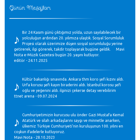
Günün Mesajları
♪
Bir 24 Kasım günü çıktığımız yolda, uzun sayılabilecek bir
yolculuğun ardından 20. yılımıza ulaştık. Sosyal Sorumluluk
Projesi olarak üzerimize düşen sosyal sorumluluğu yerine
getirerek, ilgi görerek, takdir toplayarak bugüne geldik. Mavi
Nota e-Müzik Gazetesi bugün 20. yaşını kutluyor.
editör - 24.11.2025
♪
Kültür bakanlığı sınavında. Ankara thm koro şefi kızını aldı.
Urfa korusu şefi kayın biraderini aldı. İstanbul korosu şefi
oğlu ve yeğenini aldı. ilginizi çekerse detay verebilirim
ttnet arena - 09.07.2024
♪
Cumhuriyetimizin kurucusu ulu önder Gazi Mustafa Kemal
Atatürk ve silah arkadaşlarını saygı ve minnetle anarken,
ülkemiz Türkiye Cumhuriyeti’nin kuruluşunun 100. yılını en
coşkun ifadelerle kutluyoruz.
Mavi Nota - 28.10.2023