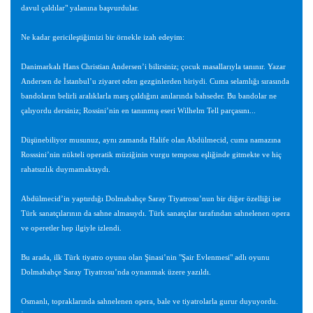
davul çaldılar" yalanına başvurdular.
Ne kadar gericileştiğimizi bir örnekle izah edeyim:
Danimarkalı Hans Christian Andersen’i bilirsiniz; çocuk masallarıyla tanınır. Yazar
Andersen de İstanbul’u ziyaret eden gezginlerden biriydi. Cuma selamlığı sırasında
bandoların belirli aralıklarla marş çaldığını anılarında bahseder. Bu bandolar ne
çalıyordu dersiniz; Rossini’nin en tanınmış eseri Wilhelm Tell parçasını...
Düşünebiliyor musunuz, aynı zamanda Halife olan Abdülmecid, cuma namazına
Rosssini’nin nükteli operatik müziğinin vurgu temposu eşliğinde gitmekte ve hiç
rahatsızlık duymamaktaydı.
Abdülmecid’in yaptırdığı Dolmabahçe Saray Tiyatrosu’nun bir diğer özelliği ise
Türk sanatçılarının da sahne almasıydı. Türk sanatçılar tarafından sahnelenen opera
ve operetler hep ilgiyle izlendi.
Bu arada, ilk Türk tiyatro oyunu olan Şinasi’nin "Şair Evlenmesi" adlı oyunu
Dolmabahçe Saray Tiyatrosu’nda oynanmak üzere yazıldı.
Osmanlı, topraklarında sahnelenen opera, bale ve tiyatrolarla gurur duyuyordu.