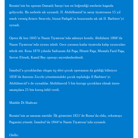
Rossini’nin bu operası Osmanlı Sarayı’nın en beğendiği eserlerin başında
geliyordu. Bu nedenle sık oynandı. II. Abdülhamid’in saray tiyatrosuna 15 yıl
emek vermiş Arturo Stravolo, bizzat Padişah’ın huzurunda sık sık II. Barbiere’yi
oynadı.
Opera ilk kez 1845’te Naum Tiyatrosu’nda sahneye kondu. Abdülaziz 1866’da
Naum Tiyatrosu’nda oyunu izledi. Gece yarısına kadar tiyatroda kalıp oyuncuları
tebrik etti. Keza 1870 yılında Sadrazam Ali Paşa, Hüsnü Paşa, Mustafa Fazıl Paşa,
Server Efendi, Kamil Bey operayı seyredenlerdendi.
İstanbul’a çocuklardan oluşan üç-dört çocuk operasının da geldiği biliniyor.
1858’de Antonio Zocchi yönetimindeki çocuk topluluğu Il Barbiere’yi
Abdülmecid’e de oynadılar. Abdülmecid 5 bin kuruşu çocuklara olmak üzere
sanatçılara 25 bin kuruş ödül verdi.
Matilde Di Shabran:
Rossini’nin az tanınan eseridir. İlk gösterimi 1821’de Roma’da oldu, orkestrayı
Paganini yönetti. İstanbul’da 1844’te Naum Tiyatrosu’nda oynandı.
Otello: