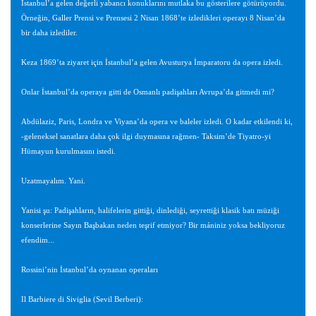
İstanbul’a gelen değerli yabancı konuklarını mutlaka bu gösterilere götürüyordu.
Örneğin, Galler Prensi ve Prensesi 2 Nisan 1868’te izledikleri operayı 8 Nisan’da
bir daha izlediler.
Keza 1869’ta ziyaret için İstanbul’a gelen Avusturya İmparatoru da opera izledi.
Onlar İstanbul’da operaya gitti de Osmanlı padişahları Avrupa’da gitmedi mi?
Abdülaziz, Paris, Londra ve Viyana’da opera ve baleler izledi. O kadar etkilendi ki,
-geleneksel sanatlara daha çok ilgi duymasına rağmen- Taksim’de Tiyatro-yi
Hümayun kurulmasını istedi.
Uzatmayalım. Yani.
Yanisi şu: Padişahların, halifelerin gittiği, dinlediği, seyrettiği klasik batı müziği
konserlerine Sayın Başbakan neden teşrif etmiyor? Bir mániniz yoksa bekliyoruz
efendim...
Rossini’nin İstanbul’da oynanan operaları
Il Barbiere di Siviglia (Sevil Berberi):