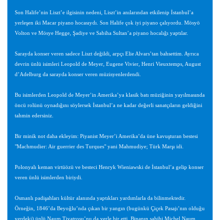
Son Halife’nin Liszt’e ilgisinin nedeni, Liszt’in anılarından etkilenip İstanbul’a
yerleşen iki Macar piyano hocasıydı. Son Halife çok iyi piyano çalıyordu. Mösyö
Volton ve Mösye Hegge, Şadiye ve Sabiha Sultan’a piyano hocalığı yaptılar.
Sarayda konser veren sadece Liszt değildi, arpçı Elie Alvars’tan bahsettim. Ayrıca
devrin ünlü isimleri Leopold de Meyer, Eugene Vivier, Henri Vieuxtemps, August
d’Adelburg da sarayda konser veren müzisyenlerdendi.
Bu isimlerden Leopold de Meyer’in Amerika’ya klasik batı müziğinin yayılmasında
öncü rolünü oynadığını söylersek İstanbul’a ne kadar değerli sanatçıların geldiğini
tahmin edersiniz.
Bir minik not daha ekleyim: Piyanist Meyer’i Amerika’da üne kavuşturan bestesi
"Machmudier: Air guerrier des Turques" yani Mahmudiye; Türk Marşı idi.
Polonyalı keman virtüözü ve besteci Henryk Wieniawski de İstanbul’a gelip konser
veren ünlü isimlerden biriydi.
Osmanlı padişahları kültür alanında yaptıkları yardımlarla da bilinmektedir.
Örneğin, 1846’da Beyoğlu’nda çıkan bir yangın (bugünkü Çiçek Pasajı’nın olduğu
yerdeki) ünlü Naum Tiyatrosu’nu da yerle bir etti. Binanın sahibi Michel Naum