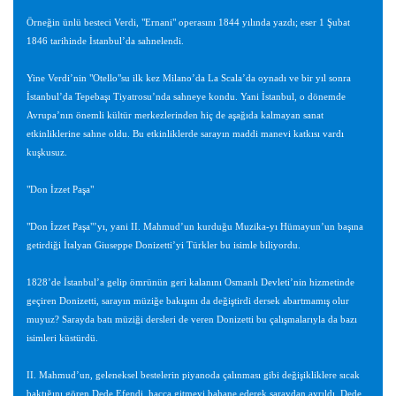
Örneğin ünlü besteci Verdi, "Ernani" operasını 1844 yılında yazdı; eser 1 Şubat
1846 tarihinde İstanbul’da sahnelendi.
Yine Verdi’nin "Otello"su ilk kez Milano’da La Scala’da oynadı ve bir yıl sonra
İstanbul’da Tepebaşı Tiyatrosu’nda sahneye kondu. Yani İstanbul, o dönemde
Avrupa’nın önemli kültür merkezlerinden hiç de aşağıda kalmayan sanat
etkinliklerine sahne oldu. Bu etkinliklerde sarayın maddi manevi katkısı vardı
kuşkusuz.
"Don İzzet Paşa"
"Don İzzet Paşa"’yı, yani II. Mahmud’un kurduğu Muzika-yı Hümayun’un başına
getirdiği İtalyan Giuseppe Donizetti’yi Türkler bu isimle biliyordu.
1828’de İstanbul’a gelip ömrünün geri kalanını Osmanlı Devleti’nin hizmetinde
geçiren Donizetti, sarayın müziğe bakışını da değiştirdi dersek abartmamış olur
muyuz? Sarayda batı müziği dersleri de veren Donizetti bu çalışmalarıyla da bazı
isimleri küstürdü.
II. Mahmud’un, geleneksel bestelerin piyanoda çalınması gibi değişikliklere sıcak
baktığını gören Dede Efendi, hacca gitmeyi bahane ederek saraydan ayrıldı. Dede