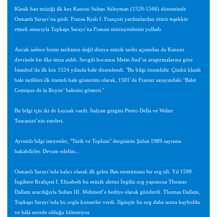
Klasik batı müziği ilk kez Kanuni Sultan Süleyman (1520-1566) döneminde
Osmanlı Sarayı’na girdi. Fransa Kralı I. François yardımlardan ötürü teşekkür
etmek amacıyla Topkapı Sarayı’na Fransız müzisyenlerini yolladı.
Ancak sadece bizim tarihimiz değil dünya müzik tarihi açısından da Kanuni
devrinde bir ilke imza atıldı. Sevgili hocamız Metin And’ın araştırmalarına göre
İstanbul’da ilk kez 1524 yılında bale düzenlendi. "Bu bilgi önemlidir. Çünkü klasik
bale tarihleri ilk önemli bale gösterimi olarak, 1581’de Fransız sarayındaki ’Balet
Comique de la Royne’ balesini gösterir."
Bu bilgi için iki de kaynak vardı: İtalyan gezgini Pietro Della ve Walter
Toscanini’nin eserleri.
Ayrıntılı bilgi isteyenler, "Tarih ve Toplum" dergisinin Şubat 1989 sayısına
bakabilirler. Devam edelim...
Osmanlı Sarayı’nda kalıcı olarak ilk gelen Batı enstrümanı bir org idi. Yıl 1599.
İngiltere Kraliçesi I. Elizabeth bu müzik aletini İngiliz org yapımcısı Thomas
Dallam aracılığıyla Sultan III. Mehmed’e hediye olarak gönderdi. Thomas Dallam,
Topkapı Sarayı’nda bu orgla konserler verdi. İlginçtir bu org daha sonra kayboldu
ve hálá nerede olduğu bilinmiyor.